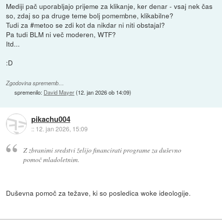
Mediji pač uporabljajo prijeme za klikanje, ker denar - vsaj nek čas
so, zdaj so pa druge teme bolj pomembne, klikabilne?
Tudi za #metoo se zdi kot da nikdar ni niti obstajal?
Pa tudi BLM ni več moderen, WTF?
Itd...
:D
Zgodovina sprememb…
spremenilo:
David Mayer
(
12. jan 2026 ob 14:09
)
pikachu004
::
12. jan 2026, 15:09
Z zbranimi sredstvi želijo financirati programe za duševno
pomoč mladoletnim.
Duševna pomoč za težave, ki so posledica woke ideologije.