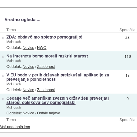
Vredno ogleda ...
Tema
Sporočila
»
ZDA: obdavčimo spletno pornografijo!
28
McHusch
Oddelek:
Novice
/
NWO
»
Na internetu bomo morali razkriti starost
116
McHusch
Oddelek:
Novice
/
Zasebnost
»
V EU bodo v petih državah preizkušali aplikacijo za
18
preverjanje polnoletnosti
McHusch
Oddelek:
Novice
/
Zasebnost
»
Čedalje več ameriških zveznih držav želi preverjati
9
starost obiskovalcev pornografski
McHusch
Oddelek:
Novice
/
Ostale najave
Tema
Sporočila
Več podobnih tem