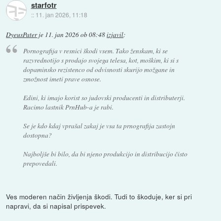
starfotr
::
11. jan 2026, 11:18
DyeusPater
je
11. jan 2026 ob 08:48
izjavil
:
Pornografija v resnici škodi vsem. Tako ženskam, ki se
razvrednotijo s prodajo svojega telesa, kot, moškim, ki si s
dopaminsko rezistenco od odvisnosti skurijo možgane in
zmožnost imeti prave osnose.
Edini, ki imajo korist so judovski producenti in distributerji.
Racimo lastnik PrnHub-a je rabi.
Se je kdo kdaj vprašal zakaj je vsa ta prnografija zastojn
dostopna?
Najboljše bi bilo, da bi njeno produkcijo in distribucijo čisto
prepovedali.
Ves moderen način življenja škodi. Tudi to škoduje, ker si pri
napravi, da si napisal prispevek.