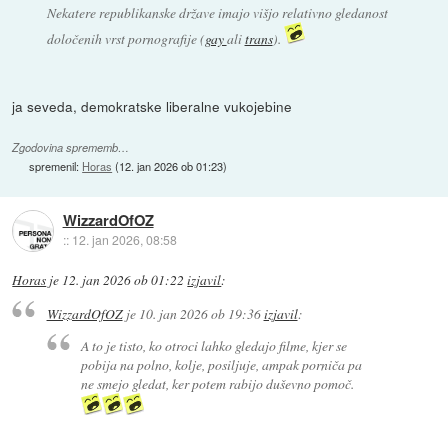
Nekatere republikanske države imajo višjo relativno gledanost
določenih vrst pornografije (
gay
ali
trans
).
ja seveda, demokratske liberalne vukojebine
Zgodovina sprememb…
spremenil:
Horas
(
12. jan 2026 ob 01:23
)
WizzardOfOZ
::
12. jan 2026, 08:58
Horas
je
12. jan 2026 ob 01:22
izjavil
:
WizzardOfOZ
je
10. jan 2026 ob 19:36
izjavil
:
A to je tisto, ko otroci lahko gledajo filme, kjer se
pobija na polno, kolje, posiljuje, ampak porniča pa
ne smejo gledat, ker potem rabijo duševno pomoč.