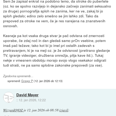
Sem že zapisal enkrat na podobno temo, da otroke do pubertete
(oz. ko se spolno razvijejo in dejansko začnejo zanimati seksualno
za druge) pornografija sploh ne zanima, ker ne ve, zakaj bi jo
sploh gledalo; edino zelo smešno se jim lahko zdi. Tako da
prepoved za otroke ne vem, če je res narejena na znanstvenih
osnovah.
Kasneje pa kot vsaka druga stvar je pač odvisna od zmernosti
uporabe, če zdaj noč in dan gledaš samo prOn vsebine, potem
imaš pač težave; tako kot bi jo imel pri ostalih zadevah s
pretiravanjem, ki je na meji oz. je že odvisnost (pretirano gledanje
TV, igranje videoiger, družbena omrežja, pitja kave itd.). Tukaj
nekje v vmesnem obdobju morajo svojo vlogo vsekakor odigrati
tudi straši, ne pa samo splošne zakonske prepovedi (za vse).
Zgodovina sprememb…
spremenil:
Gregor P
(
12. jan 2026 ob 12:13
)
David Mayer
::
12. jan 2026, 12:22
WizzardOfOZ
je
12. jan 2026 ob 08:58
izjavil
: