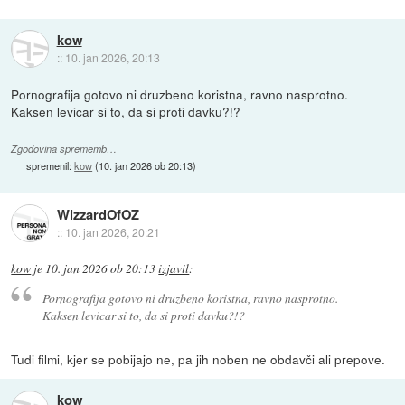
kow
::
10. jan 2026, 20:13
Pornografija gotovo ni druzbeno koristna, ravno nasprotno.
Kaksen levicar si to, da si proti davku?!?
Zgodovina sprememb…
spremenil:
kow
(
10. jan 2026 ob 20:13
)
WizzardOfOZ
::
10. jan 2026, 20:21
kow
je
10. jan 2026 ob 20:13
izjavil
:
Pornografija gotovo ni druzbeno koristna, ravno nasprotno.
Kaksen levicar si to, da si proti davku?!?
Tudi filmi, kjer se pobijajo ne, pa jih noben ne obdavči ali prepove.
kow