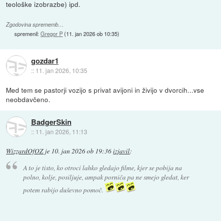
teološke izobrazbe) ipd.
Zgodovina sprememb…
spremenil:
Gregor P
(
11. jan 2026 ob 10:35
)
gozdar1
::
11. jan 2026, 10:35
Med tem se pastorji vozijo s privat avijoni in živijo v dvorcih...vse
neobdavčeno.
BadgerSkin
::
11. jan 2026, 11:13
WizzardOfOZ
je
10. jan 2026 ob 19:36
izjavil
:
A to je tisto, ko otroci lahko gledajo filme, kjer se pobija na
polno, kolje, posiljuje, ampak porniča pa ne smejo gledat, ker
potem rabijo duševno pomoč.