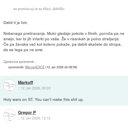
ne pretiravaj in ne bluzi, debilko.
Debil ti je fotr.
Nobenega pretiravanja. Mulci gledajo pokole v filmih, porniča pa ne
smejo, ker bi jih infarkt po vaše. Že v risankah je polno streljanja.
Če pa ženska več kot koleno pokaže, pa debili skačete do stropa,
da se tega pa ne sme.
Zgodovina sprememb…
spremenilo:
WizzardOfOZ
(
12. jan 2026 ob 08:59
)
Markoff
::
12. jan 2026, 09:33
Holy wars on ST. You can't make this shit up.
Gregor P
::
12. jan 2026, 12:12