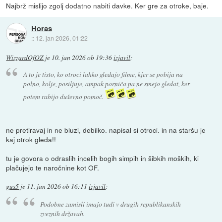
Najbrž mislijo zgolj dodatno nabiti davke. Ker gre za otroke, baje.
Horas
::
12. jan 2026, 01:22
WizzardOfOZ
je
10. jan 2026 ob 19:36
izjavil
:
A to je tisto, ko otroci lahko gledajo filme, kjer se pobija na
polno, kolje, posiljuje, ampak porniča pa ne smejo gledat, ker
potem rabijo duševno pomoč.
ne pretiravaj in ne bluzi, debilko. napisal si otroci. in na staršu je
kaj otrok gleda!!
tu je govora o odraslih incelih bogih simpih in šibkih moških, ki
plačujejo te naročnine kot OF.
gus5
je
11. jan 2026 ob 16:11
izjavil
:
Podobne zamisli imajo tudi v drugih republikanskih
zveznih državah.