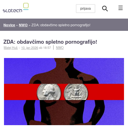
☰
Novice
»
NWO
»
ZDA: obdavčimo spletno pornografijo!
ZDA: obdavčimo spletno pornografijo!
Matej Huš
::
10. jan 2026
ob 18:57
NWO