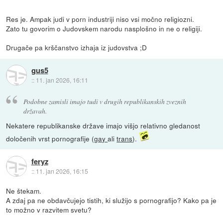
Res je. Ampak judi v porn industriji niso vsi močno religiozni.
Zato tu govorim o Judovskem narodu nasplošno in ne o religiji.
Drugače pa krščanstvo izhaja iz judovstva ;D
gus5
::
11. jan 2026, 16:11
Podobne zamisli imajo tudi v drugih republikanskih zveznih
državah.
Nekatere republikanske države imajo višjo relativno gledanost
določenih vrst pornografije (
gay
ali
trans
).
feryz
::
11. jan 2026, 16:15
Ne štekam.
A zdaj pa ne obdavčujejo tistih, ki služijo s pornografijo? Kako pa je
to možno v razvitem svetu?