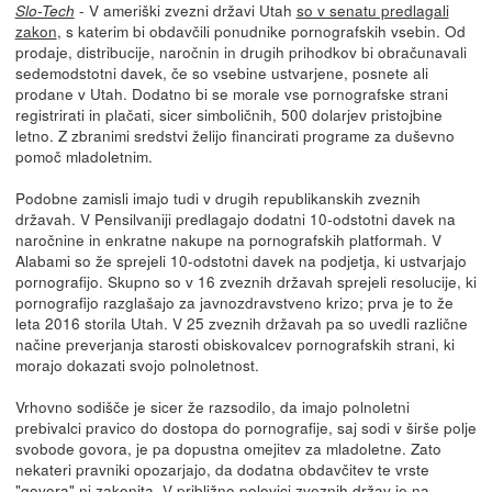
- V ameriški zvezni državi Utah
so v senatu predlagali
Slo-Tech
zakon
, s katerim bi obdavčili ponudnike pornografskih vsebin. Od
prodaje, distribucije, naročnin in drugih prihodkov bi obračunavali
sedemodstotni davek, če so vsebine ustvarjene, posnete ali
prodane v Utah. Dodatno bi se morale vse pornografske strani
registrirati in plačati, sicer simboličnih, 500 dolarjev pristojbine
letno. Z zbranimi sredstvi želijo financirati programe za duševno
pomoč mladoletnim.
Podobne zamisli imajo tudi v drugih republikanskih zveznih
državah. V Pensilvaniji predlagajo dodatni 10-odstotni davek na
naročnine in enkratne nakupe na pornografskih platformah. V
Alabami so že sprejeli 10-odstotni davek na podjetja, ki ustvarjajo
pornografijo. Skupno so v 16 zveznih državah sprejeli resolucije, ki
pornografijo razglašajo za javnozdravstveno krizo; prva je to že
leta 2016 storila Utah. V 25 zveznih državah pa so uvedli različne
načine preverjanja starosti obiskovalcev pornografskih strani, ki
morajo dokazati svojo polnoletnost.
Vrhovno sodišče je sicer že razsodilo, da imajo polnoletni
prebivalci pravico do dostopa do pornografije, saj sodi v širše polje
svobode govora, je pa dopustna omejitev za mladoletne. Zato
nekateri pravniki opozarjajo, da dodatna obdavčitev te vrste
"govora" ni zakonita. V približno polovici zveznih držav je na