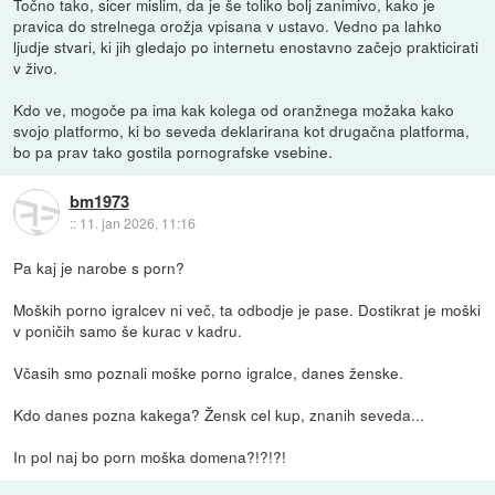
Točno tako, sicer mislim, da je še toliko bolj zanimivo, kako je
pravica do strelnega orožja vpisana v ustavo. Vedno pa lahko
ljudje stvari, ki jih gledajo po internetu enostavno začejo prakticirati
v živo.
Kdo ve, mogoče pa ima kak kolega od oranžnega možaka kako
svojo platformo, ki bo seveda deklarirana kot drugačna platforma,
bo pa prav tako gostila pornografske vsebine.
bm1973
::
11. jan 2026, 11:16
Pa kaj je narobe s porn?
Moških porno igralcev ni več, ta odbodje je pase. Dostikrat je moški
v poničih samo še kurac v kadru.
Včasih smo poznali moške porno igralce, danes ženske.
Kdo danes pozna kakega? Žensk cel kup, znanih seveda...
In pol naj bo porn moška domena?!?!?!