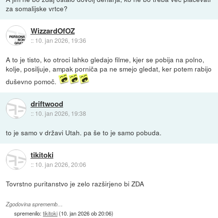
za somalijske vrtce?
WizzardOfOZ
::
10. jan 2026, 19:36
A to je tisto, ko otroci lahko gledajo filme, kjer se pobija na polno,
kolje, posiljuje, ampak porniča pa ne smejo gledat, ker potem rabijo
duševno pomoč.
driftwood
::
10. jan 2026, 19:38
to je samo v državi Utah. pa še to je samo pobuda.
tikitoki
::
10. jan 2026, 20:06
Tovrstno puritanstvo je zelo razširjeno bi ZDA
Zgodovina sprememb…
spremenilo:
tikitoki
(
10. jan 2026 ob 20:06
)