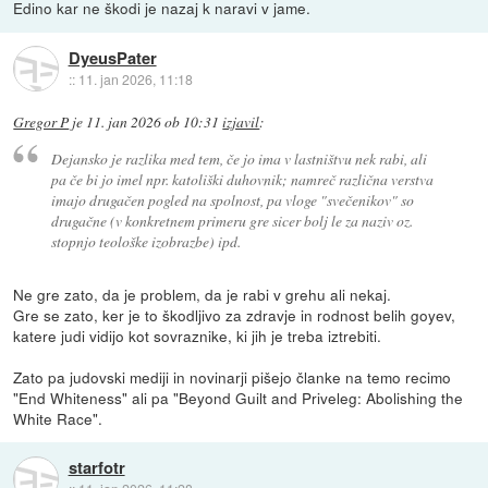
Edino kar ne škodi je nazaj k naravi v jame.
DyeusPater
::
11. jan 2026, 11:18
Gregor P
je
11. jan 2026 ob 10:31
izjavil
:
Dejansko je razlika med tem, če jo ima v lastništvu nek rabi, ali
pa če bi jo imel npr. katoliški duhovnik; namreč različna verstva
imajo drugačen pogled na spolnost, pa vloge "svečenikov" so
drugačne (v konkretnem primeru gre sicer bolj le za naziv oz.
stopnjo teološke izobrazbe) ipd.
Ne gre zato, da je problem, da je rabi v grehu ali nekaj.
Gre se zato, ker je to škodljivo za zdravje in rodnost belih goyev,
katere judi vidijo kot sovraznike, ki jih je treba iztrebiti.
Zato pa judovski mediji in novinarji pišejo članke na temo recimo
"End Whiteness" ali pa "Beyond Guilt and Priveleg: Abolishing the
White Race".
starfotr