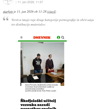
::
11. jan 2026, 11:37
starfotr
je
11. jan 2026 ob 11:28
izjavil
:
Verstva imajo raje druge kategorije pornografije in občevanja
ter distibucije materialov.