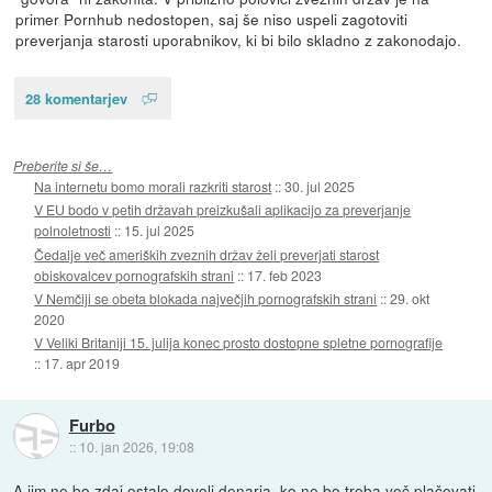
primer Pornhub nedostopen, saj še niso uspeli zagotoviti
preverjanja starosti uporabnikov, ki bi bilo skladno z zakonodajo.
28 komentarjev
Preberite si še…
Na internetu bomo morali razkriti starost
::
30. jul 2025
V EU bodo v petih državah preizkušali aplikacijo za preverjanje
polnoletnosti
::
15. jul 2025
Čedalje več ameriških zveznih držav želi preverjati starost
obiskovalcev pornografskih strani
::
17. feb 2023
V Nemčiji se obeta blokada največjih pornografskih strani
::
29. okt
2020
V Veliki Britaniji 15. julija konec prosto dostopne spletne pornografije
::
17. apr 2019
Furbo
::
10. jan 2026, 19:08
A jim ne bo zdaj ostalo dovolj denarja, ko ne bo treba več plačevati