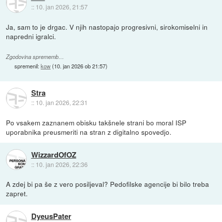
::
10. jan 2026, 21:57
Ja, sam to je drgac. V njih nastopajo progresivni, sirokomiselni in
napredni igralci.
Zgodovina sprememb…
spremenil:
kow
(
10. jan 2026 ob 21:57
)
Stra
::
10. jan 2026, 22:31
Po vsakem zaznanem obisku takšnele strani bo moral ISP
uporabnika preusmeriti na stran z digitalno spovedjo.
WizzardOfOZ
::
10. jan 2026, 22:36
A zdej bi pa še z vero posiljeval? Pedofilske agencije bi bilo treba
zapret.
DyeusPater