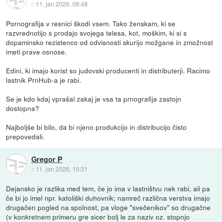
::
11. jan 2026, 08:48
Pornografija v resnici škodi vsem. Tako ženskam, ki se
razvrednotijo s prodajo svojega telesa, kot, moškim, ki si s
dopaminsko rezistenco od odvisnosti skurijo možgane in zmožnost
imeti prave osnose.
Edini, ki imajo korist so judovski producenti in distributerji. Racimo
lastnik PrnHub-a je rabi.
Se je kdo kdaj vprašal zakaj je vsa ta prnografija zastojn
dostopna?
Najboljše bi bilo, da bi njeno produkcijo in distribucijo čisto
prepovedali.
Gregor P
::
11. jan 2026, 10:31
Dejansko je razlika med tem, če jo ima v lastništvu nek rabi, ali pa
če bi jo imel npr. katoliški duhovnik; namreč različna verstva imajo
drugačen pogled na spolnost, pa vloge "svečenikov" so drugačne
(v konkretnem primeru gre sicer bolj le za naziv oz. stopnjo