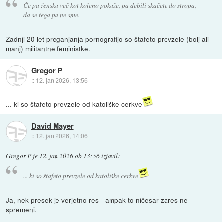
Če pa ženska več kot koleno pokaže, pa debili skačete do stropa,
da se tega pa ne sme.
Zadnji 20 let preganjanja pornografijo so štafeto prevzele (bolj ali
manj) militantne feministke.
Gregor P
::
12. jan 2026, 13:56
... ki so štafeto prevzele od katoliške cerkve
David Mayer
::
12. jan 2026, 14:06
Gregor P
je
12. jan 2026 ob 13:56
izjavil
:
... ki so štafeto prevzele od katoliške cerkve
Ja, nek presek je verjetno res - ampak to ničesar zares ne
spremeni.