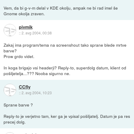
Vem, da bi g-v-m delal v KDE okolju, ampak ne bi rad imel še
Gnome okolja zraven.
pivmik
::
2. avg 2004, 00:38
Zakaj ima program/tema na screenshout tako sprane blede mrtve
barve?
Prow grdo videt.
In koga brigajo vsi headerji? Reply-to, superdolg datum, klient od
pošiljetelja...??? Nooba sigurno ne.
CCfly
::
2. avg 2004, 10:23
Sprane barve ?
Reply-to je verjetno tam, ker ga je vpisal pošiljatelj. Datum je pa res
precej dolg.