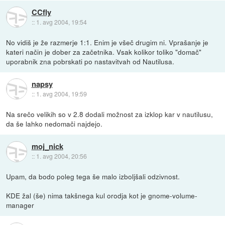
CCfly
::
1. avg 2004, 19:54
No vidiš je že razmerje 1:1. Enim je všeč drugim ni. Vprašanje je
kateri način je dober za začetnika. Vsak kolikor toliko "domač"
uporabnik zna pobrskati po nastavitvah od Nautilusa.
napsy
::
1. avg 2004, 19:59
Na srečo velikih so v 2.8 dodali možnost za izklop kar v nautilusu,
da še lahko nedomači najdejo.
moj_nick
::
1. avg 2004, 20:56
Upam, da bodo poleg tega še malo izboljšali odzivnost.
KDE žal (še) nima takšnega kul orodja kot je gnome-volume-
manager