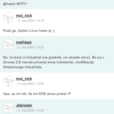
@hatch WTF!?
moj_nick
::
2. avg 2004, 14:12
Pusti ga, tipičen Linux hater je ;)
mathjazz
::
2. avg 2004, 14:25
Ne, ta tema ni Industrial (ne gradniki, ne okraski okna). Bo pa v
Gnome 2.8 menda privzeta tema Indubstrial, modifikacija
Ximianovega Industriala.
moj_nick
::
2. avg 2004, 15:05
Ups, se mi vidi, da sm KDE-jevec postal :P
Jebiveter
::
3. avg 2004, 13:32