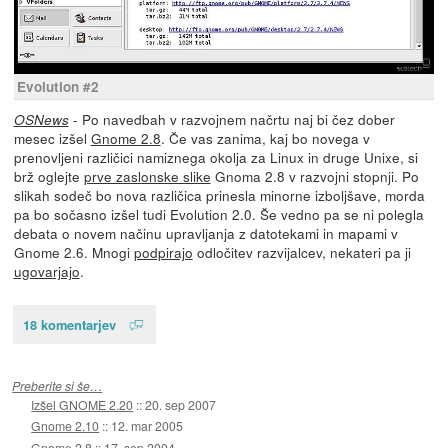
Evolution #2
- Po navedbah v razvojnem načrtu naj bi čez dober
OSNews
mesec izšel
Gnome 2.8
. Če vas zanima, kaj bo novega v
prenovljeni različici namiznega okolja za Linux in druge Unixe, si
brž oglejte
prve zaslonske slike
Gnoma 2.8 v razvojni stopnji. Po
slikah sodeč bo nova različica prinesla minorne izboljšave, morda
pa bo sočasno izšel tudi Evolution 2.0. Še vedno pa se ni polegla
debata o novem načinu upravljanja z datotekami in mapami v
Gnome 2.6. Mnogi
podpirajo
odločitev razvijalcev, nekateri pa ji
ugovarjajo
.
18 komentarjev
Preberite si še…
Izšel GNOME 2.20
::
20. sep 2007
Gnome 2.10
::
12. mar 2005
Gnome 2.8
::
17. sep 2004