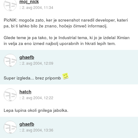
moj_nick
::
2. avg 2004, 11:34
PicNiK: mogoče zato, ker je screenshot naredil developer, kateri
pa, bi ti lahko bilo že znano, hočejo čimveč informacij.
Glede teme je pa tako, to je Industrial tema, ki jo je izdelal Ximian
in velja za eno izmed najbolj uporabnih in hkrati lepih tem.
ghaefb
::
2. avg 2004, 12:09
Super izgleda... brez pripomb
hatch
::
2. avg 2004, 12:22
Lepa lupina okoli gnilega jabolka.
ghaefb
::
2. avg 2004, 13:36