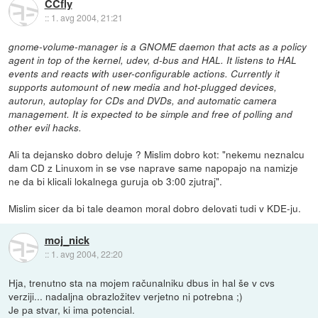
CCfly
::
1. avg 2004, 21:21
gnome-volume-manager is a GNOME daemon that acts as a policy
agent in top of the kernel, udev, d-bus and HAL. It listens to HAL
events and reacts with user-configurable actions. Currently it
supports automount of new media and hot-plugged devices,
autorun, autoplay for CDs and DVDs, and automatic camera
management. It is expected to be simple and free of polling and
other evil hacks.
Ali ta dejansko dobro deluje ? Mislim dobro kot: "nekemu neznalcu
dam CD z Linuxom in se vse naprave same napopajo na namizje
ne da bi klicali lokalnega guruja ob 3:00 zjutraj".
Mislim sicer da bi tale deamon moral dobro delovati tudi v KDE-ju.
moj_nick
::
1. avg 2004, 22:20
Hja, trenutno sta na mojem računalniku dbus in hal še v cvs
verziji... nadaljna obrazložitev verjetno ni potrebna ;)
Je pa stvar, ki ima potencial.