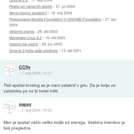
Pestro pri namiznih okoljih
::
21. jul 2004
Mono pravno vprašljiv?
::
19. maj 2004
Povezovanje Mozilla Foundation in GNOME Foundation
::
27. apr
2004
Večerno branje
::
25. okt 2003
Mandrake Linux 9.2
::
15. okt 2003
Upogni me nežno
::
20. jun 2003
Gnome 2 hoče vaše predloge
::
13. okt 2001
CCfly
::
1. avg 2004, 19:17
Tisti spatial brosing se je meni zataknil v grlu. Da je bolje za
začetnika pa ne bi hotel trditi.
napsy
::
1. avg 2004, 19:43
Men je spatial način veliko boljši od starega. Vsebina imenikov je
bolj pregledna.