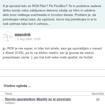
A je sprobal kdo ze ROX-Filer? Pa FluxBox? Te in podobne zadeve
lahko tvorijo neko zakljuceno delovno okolje za hitro in udobno
delo brez velikega overheada in function bloata. Problem je, da
potrebujes nekaj casa, da ugotovis, tocno kaj potrebujes in si to
tudi ustimas tako kot ti ustreza...
ajagodnik
::
3. avg 2004, 13:55
jp, ROX je res super, in hiter kot strela, sam ga uporabljam v navezi
z Xfce4 (CVS), pa to na athlon mašini, ker je gnome še vedno
prepočasen zame :), pa ima tudi neke vrste spatial, če hočeš
Vredno ogleda ...
Tema
Sporočila
»
Število uporabnikov Mozille se je povečalo
35
mathjazz