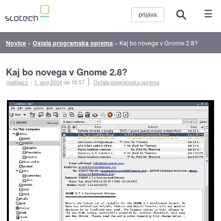
☰
Novice
»
Ostala programska oprema
»
Kaj bo novega v Gnome 2.8?
Kaj bo novega v Gnome 2.8?
mathjazz
::
1. avg 2004
ob 18:57
Ostala programska oprema