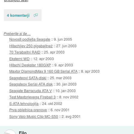
4 komentarji
Preberite si še…
Novosti podjetja Seagate
::
9. jun 2005
Hitachijev 250 gigabajtnež
::
27. jun 2003
70 Terabajtni RAID
::
25. apr 2003
Eksterni WD
::
12. apr 2003
Hitachi Deskstar 180GXP
::
9. apr 2003
Maxtor DiamondMax 9 160 GB Serial ATA
::
8. apr 2003
Seagateovi SATA-diski
::
25. mar 2003
Seagateov Serial-ATA disk
::
30. jan 2003
Seagate Barracuda ATA V
::
10. jan 2003
Test Maxtorjevega Fireball 3
::
8. nov 2002
S-ATA tehnologija
::
24. okt 2002
Prva obletnica prenove
::
6. nov 2001
Sony Vaio Music Clip MC-S50
::
2. avg 2001
Filo