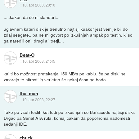
::
10. apr 2003, 20:10
.....kakor, da še ni standart...
uglavnem kateri disk je trenutno najtišji kuakor jest vem je bil do
zdaj seagate...pa ne mi govort po izkušnjah ampak po testih, ki so
ga naredili oni, drugi ali tretji....
Beat-O
::
10. apr 2003, 21:45
kaj ti bo možnost pretakanja 150 MB/s po kablu, če pa diski ne
zmorejo te hitrosti in verjetno še nekaj časa ne bodo
tha_man
::
10. apr 2003, 22:27
Tako po vseh testih kot tudi po izkušnjah so Barracude najtišji diski.
Drgač pa Serial ATA rula, komaj čakam da popolnoma nadomesti
sedanji IDE.
chuck