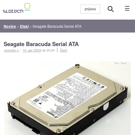
☰
Novice
»
Diski
»
Seagate Baracuda Serial ATA
Seagate Baracuda Serial ATA
monster-x
::
10. apr 2003
ob 20:04
Diski