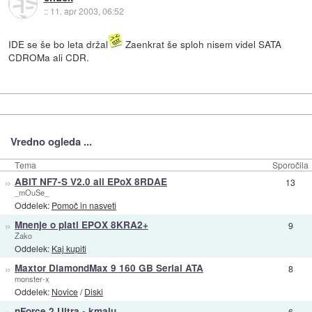
::
11. apr 2003, 06:52
IDE se še bo leta držal
Zaenkrat še sploh nisem videl SATA
CDROMa ali CDR.
Vredno ogleda ...
Tema
Sporočila
»
ABIT NF7-S V2.0 ali EPoX 8RDAE
13
_mOuSe_
Oddelek:
Pomoč in nasveti
»
Mnenje o plati EPOX 8KRA2+
9
Zako
Oddelek:
Kaj kupiti
»
Maxtor DiamondMax 9 160 GB Serial ATA
8
monster-x
Oddelek:
Novice
/
Diski
»
nForce 2 Ultra - kmalu
6