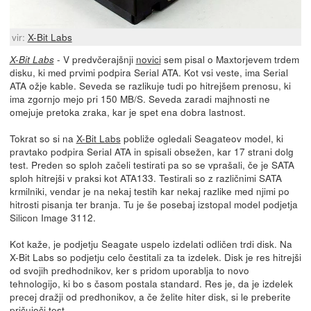
vir:
X-Bit Labs
- V predvčerajšnji
novici
sem pisal o Maxtorjevem trdem
X-Bit Labs
disku, ki med prvimi podpira Serial ATA. Kot vsi veste, ima Serial
ATA ožje kable. Seveda se razlikuje tudi po hitrejšem prenosu, ki
ima zgornjo mejo pri 150 MB/S. Seveda zaradi majhnosti ne
omejuje pretoka zraka, kar je spet ena dobra lastnost.
Tokrat so si na
X-Bit Labs
pobliže ogledali Seagateov model, ki
pravtako podpira Serial ATA in spisali obsežen, kar 17 strani dolg
test. Preden so sploh začeli testirati pa so se vprašali, če je SATA
sploh hitrejši v praksi kot ATA133. Testirali so z različnimi SATA
krmilniki, vendar je na nekaj testih kar nekaj razlike med njimi po
hitrosti pisanja ter branja. Tu je še posebaj izstopal model podjetja
Silicon Image 3112.
Kot kaže, je podjetju Seagate uspelo izdelati odličen trdi disk. Na
X-Bit Labs so podjetju celo čestitali za ta izdelek. Disk je res hitrejši
od svojih predhodnikov, ker s pridom uporablja to novo
tehnologijo, ki bo s časom postala standard. Res je, da je izdelek
precej dražji od predhonikov, a če želite hiter disk, si le preberite
pričujoči test
.