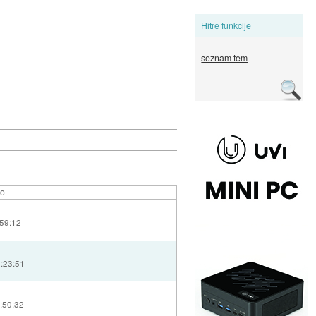
Hitre funkcije
seznam tem
lo
:59:12
1:23:51
:50:32