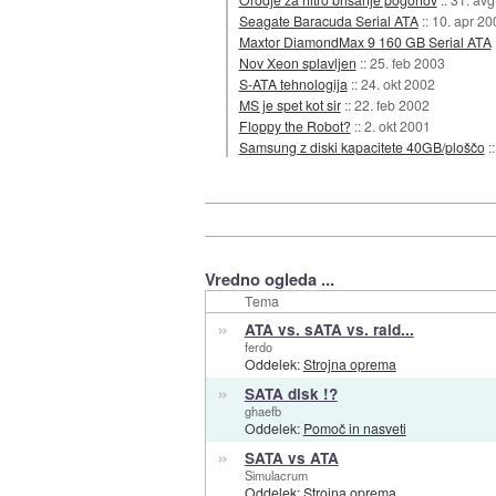
Seagate Baracuda Serial ATA
::
10. apr 20
Maxtor DiamondMax 9 160 GB Serial ATA
Nov Xeon splavljen
::
25. feb 2003
S-ATA tehnologija
::
24. okt 2002
MS je spet kot sir
::
22. feb 2002
Floppy the Robot?
::
2. okt 2001
Samsung z diski kapacitete 40GB/ploščo
:
Vredno ogleda ...
Tema
»
ATA vs. sATA vs. raid...
ferdo
Oddelek:
Strojna oprema
»
SATA disk !?
ghaefb
Oddelek:
Pomoč in nasveti
»
SATA vs ATA
Simulacrum
Oddelek:
Strojna oprema