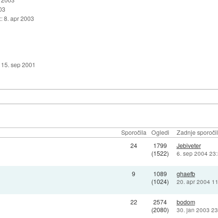
03
::
8. apr 2003
:
15. sep 2001
Sporočila
Ogledi
Zadnje sporoči
24
1799
Jebiveter
(1522)
6. sep 2004 23
9
1089
ghaefb
(1024)
20. apr 2004 1
22
2574
bodom
(2080)
30. jan 2003 23