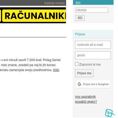
Išči:
Zadnje novice
Prijava
v eni minuti zavrti 7.200-krat. Poleg Serial
Zapomni si me
 niso znane, zvedeli pa naj bi jih konec
aj kmalu zamenjala svojo predhodnico.
Klik!
nov uporabnik
pozabili geslo?