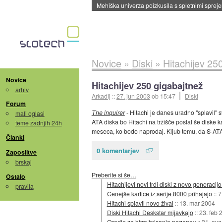
Mehiška univerza poizkusila s spletnimi sprejem
Novice
»
Diski
»
Hitachijev 25
Novice
Hitachijev 250 gigabajtnež
arhiv
Arkadij
::
27. jun 2003
ob 15:47
Diski
Forum
The inquirer
- Hitachi je danes uradno "splavil" s
mali oglasi
ATA diska bo Hitachi na tržišče poslal še diske k
teme zadnjih 24h
meseca, ko bodo naprodaj. Kljub temu, da S-ATA d
Članki
0 komentarjev
Zaposlitve
brskaj
Preberite si še…
Ostalo
Hitachijevi novi trdi diski z novo generaci
pravila
Cenejše kartice iz serije 8000 prihajajo
::
7
Hitachi splavil novo žival
::
13. mar 2004
Diski Hitachi Deskstar mijavkajo
::
23. feb 
Orodje za hitro brisanje pogonov
::
31. avg