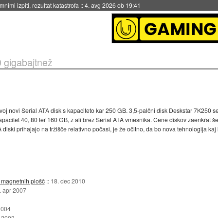
nimi izpiti, rezultat katastrofa
::
4. avg 2026 ob 19:41
0 gigabajtnež
voj novi Serial ATA disk s kapaciteto kar 250 GB. 3,5-palčni disk Deskstar 7K250 se 
apacitet 40, 80 ter 160 GB, z ali brez Serial ATA vmesnika. Cene diskov zaenkrat še
iski prihajajo na tržišče relativno počasi, je že očitno, da bo nova tehnologija k
jo magnetnih plošč
::
18. dec 2010
. apr 2007
2004
 2003