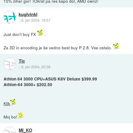
15% ziher gor! TOkrat pa res kapo dol, AMD ownz!
kuglvinkl
::
6. jan 2004, 19:57
Just don't buy FX
.
Za 3D in encoding je še vedno best buy P 2.8. Vse ostalo.
Tic
::
6. jan 2004, 20:38
Athlon 64 3000 CPU+ASUS K8V Deluxe $399.99
Athlon-64 3000+ $202.50
Klik
Moj bo!
MI_KO