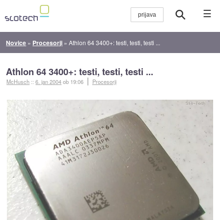
☰
Novice
»
Procesorji
»
Athlon 64 3400+: testi, testi, testi ...
Athlon 64 3400+: testi, testi, testi ...
McHusch
::
6. jan 2004
ob 19:06
Procesorji