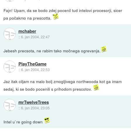
Fajn! Upam, da se bodo zdej pocenil tud intelovi procesorji, sicer
pa počakmo na prescotta.
mchaber
::
6. jan 2004, 22:47
Jebesh precsota, ne rabim tako močnega ogrevanja.
PlayTheGame
::
6. jan 2004, 22:53
Jaz itak ciljam na malo bolj zmogljivega northwooda kot ga imam
sedaj, ki se bodo pocenili s prihodom prescotov.
mrTwelveTrees
::
6. jan 2004, 23:05
Intel u`re going down