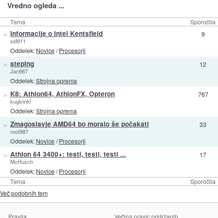
Vredno ogleda ...
Tema
Sporočila
»
Informacije o Intel Kentsfield
9
sid911
Oddelek:
Novice
/
Procesorji
»
steping
12
Jan987
Oddelek:
Strojna oprema
»
K8: Athlon64, AthlonFX, Opteron
767
kuglvinkl
Oddelek:
Strojna oprema
»
Zmagoslavje AMD64 bo moralo še počakati
33
root987
Oddelek:
Novice
/
Procesorji
»
Athlon 64 3400+: testi, testi, testi ...
17
McHusch
Oddelek:
Novice
/
Procesorji
Tema
Sporočila
Več podobnih tem
Pravila
Večina pravic pridržanih