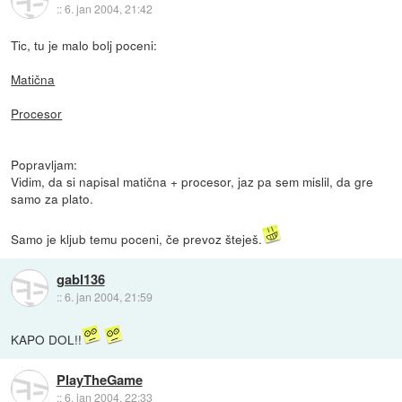
::
6. jan 2004, 21:42
Tic, tu je malo bolj poceni:
Matična
Procesor
Popravljam:
Vidim, da si napisal matična + procesor, jaz pa sem mislil, da gre
samo za plato.
Samo je kljub temu poceni, če prevoz šteješ.
gabl136
::
6. jan 2004, 21:59
KAPO DOL!!
PlayTheGame
::
6. jan 2004, 22:33