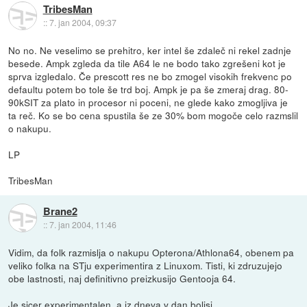
TribesMan
::
7. jan 2004, 09:37
No no. Ne veselimo se prehitro, ker intel še zdaleč ni rekel zadnje
besede. Ampk zgleda da tile A64 le ne bodo tako zgrešeni kot je
sprva izgledalo. Če prescott res ne bo zmogel visokih frekvenc po
defaultu potem bo tole še trd boj. Ampk je pa še zmeraj drag. 80-
90kSIT za plato in procesor ni poceni, ne glede kako zmogljiva je
ta reč. Ko se bo cena spustila še ze 30% bom mogoče celo razmslil
o nakupu.
LP
TribesMan
Brane2
::
7. jan 2004, 11:46
Vidim, da folk razmislja o nakupu Opterona/Athlona64, obenem pa
veliko folka na STju experimentira z Linuxom. Tisti, ki zdruzujejo
obe lastnosti, naj definitivno preizkusijo Gentooja 64.
Je sicer experimentalen, a iz dneva v dan boljsi....