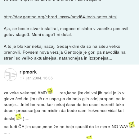
http://dev.gentoo.org/~brad_mssw/amd64-tech-notes.html
Aja, ce boste stvar instalirat, mogoce ni slabo v zacetku postavit
gotov stage3. Meni stage1 ni delal.
A to je blo kar nekaj nazaj, Sedaj vidim da so na siteu veliko
prenovili. Povsem nova verzija Gentooja je gor, pa navodila na
strani so veliko aktualnejsa, natancnejsa in izcrpnejsa...
ripmork
::
7. jan 2004, 16:35
za veke vekomaj,AMD
....res,kapa jim dol,vsi jih neki je.jo v
glavo češ,da jim nič ne uspe,pa da bojo glih zdej propadl pa to
sranje....Intel bo rabu kar nekaj časa,da bo uspel naredit tako
dober procesor(pa ne mislim da bodo sam frekvence višal kot
doslej
)....
pa tudi ČE jim uspe,cene že ne bojo spustil do te mere-NO WAY
.....