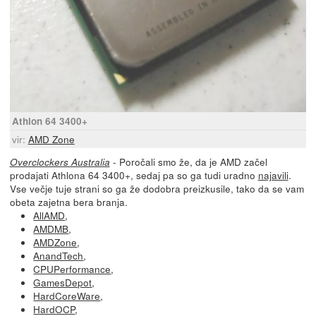
Athlon 64 3400+
vir:
AMD Zone
- Poročali smo že, da je AMD začel
Overclockers Australia
prodajati Athlona 64 3400+, sedaj pa so ga tudi uradno
najavili
.
Vse večje tuje strani so ga že dodobra preizkusile, tako da se vam
obeta zajetna bera branja.
AllAMD
,
AMDMB
,
AMDZone
,
AnandTech
,
CPUPerformance
,
GamesDepot
,
HardCoreWare
,
HardOCP
,