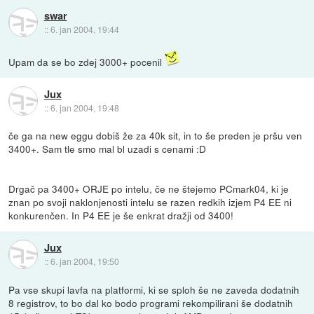
swar
::
6. jan 2004, 19:44
Upam da se bo zdej 3000+ pocenil
Jux
::
6. jan 2004, 19:48
če ga na new eggu dobiš že za 40k sit, in to še preden je pršu ven
3400+. Sam tle smo mal bl uzadi s cenami :D
Drgač pa 3400+ ORJE po intelu, če ne štejemo PCmark04, ki je
znan po svoji naklonjenosti intelu se razen redkih izjem P4 EE ni
konkurenčen. In P4 EE je še enkrat dražji od 3400!
Jux
::
6. jan 2004, 19:50
Pa vse skupi lavfa na platformi, ki se sploh še ne zaveda dodatnih
8 registrov, to bo dal ko bodo programi rekompilirani še dodatnih