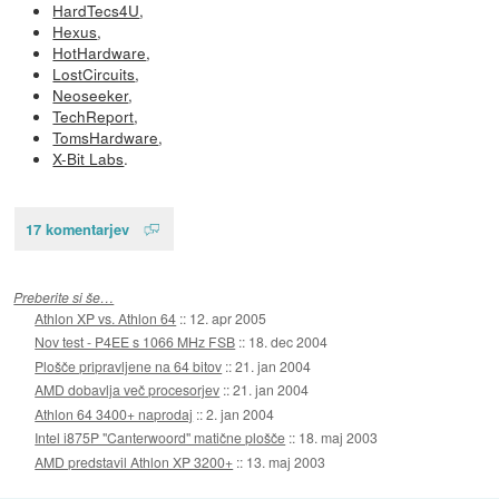
HardTecs4U
,
Hexus
,
HotHardware
,
LostCircuits
,
Neoseeker
,
TechReport
,
TomsHardware
,
X-Bit Labs
.
17 komentarjev
Preberite si še…
Athlon XP vs. Athlon 64
::
12. apr 2005
Nov test - P4EE s 1066 MHz FSB
::
18. dec 2004
Plošče pripravljene na 64 bitov
::
21. jan 2004
AMD dobavlja več procesorjev
::
21. jan 2004
Athlon 64 3400+ naprodaj
::
2. jan 2004
Intel i875P "Canterwoord" matične plošče
::
18. maj 2003
AMD predstavil Athlon XP 3200+
::
13. maj 2003