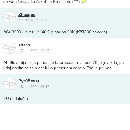
se vam še splača čakat na Presscote????
Zheegec
::
7. jan 2004, 18:22
A64 3000+ je v tujini 40K, plata pa 20K (K8T800 seveda).
sharp
::
7. jan 2004, 19:17
Ah Slovenija moja pri nas je ta procesor mal pod 70 jurjev, kdaj pa
kdaj dobim solze v očeh ko primerjam cene v Zda in pri nas...
Pyr0Beast
::
8. jan 2004, 21:47
EU ni daleč :)