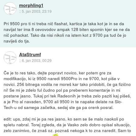
morphling1
::
5. jan 2003, 23:19
Pri 9500 pro ti ni treba nič flashat, kartica je taka kot je in se da
navijat ter ima 8 cevovodov ampak 128 biten spomin kjer se ne da
nič pohackat. Tako da nisi nikoli na istem kot z 9700 pa tud če jo
naviješ do tja.
AtaStrumf
::
6. jan 2003, 00:29
Če je to res tako, dejte popravt novico, ker potem gre za
modifikacijo, ki iz 9500 naredi 9500Pro in ne 9700, kot piše v
novici. 256 bitnega vodila ne moreš kar tako pridobiti, če ga fizično
ni! Se mi je zdelo ful čudno pol pa preberem komentarje in mi
postane jasno. Tukaj pri tek Radeonih je treba zelo paziti kaj pišeš,
a je Pro al navaden, 9700 ali 9500 in te napake delate na Slo-
Tech-u od samega začetka, sedaj ste ga pa orenk posral.
edit: ups, zdaj mi je pa res jasno, ko sem se še malo naokoli po
spletu nabral. Torej zgleda, da je Vasko zelo dobro opisal situacijo,
zelo zanimivo, če znaš oz. poznaš nekoga k to zna naredit. Sam to