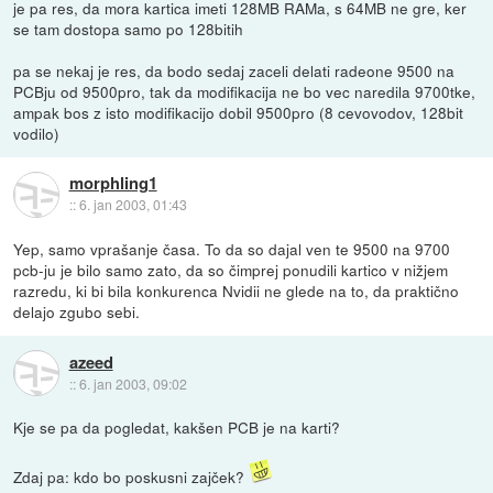
je pa res, da mora kartica imeti 128MB RAMa, s 64MB ne gre, ker
se tam dostopa samo po 128bitih
pa se nekaj je res, da bodo sedaj zaceli delati radeone 9500 na
PCBju od 9500pro, tak da modifikacija ne bo vec naredila 9700tke,
ampak bos z isto modifikacijo dobil 9500pro (8 cevovodov, 128bit
vodilo)
morphling1
::
6. jan 2003, 01:43
Yep, samo vprašanje časa. To da so dajal ven te 9500 na 9700
pcb-ju je bilo samo zato, da so čimprej ponudili kartico v nižjem
razredu, ki bi bila konkurenca Nvidii ne glede na to, da praktično
delajo zgubo sebi.
azeed
::
6. jan 2003, 09:02
Kje se pa da pogledat, kakšen PCB je na karti?
Zdaj pa: kdo bo poskusni zajček?