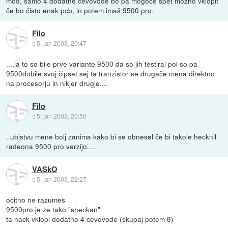
mod, samo 4 dodatne cevovode bo pa mogoče spet možno vklopit
če bo čisto enak pcb, in potem imaš 9500 pro.
Filo
::
5. jan 2003, 20:47
....ja to so bile prve variante 9500 da so jih testiral pol so pa
9500dobile svoj čipset sej ta tranzistor se drugače mena direktno
na procesorju in nikjer drugje....
Filo
::
5. jan 2003, 20:50
..ubistvu mene bolj zanima kako bi se obnesel če bi takole hecknil
radeona 9500 pro verzijo....
VASkO
::
5. jan 2003, 22:27
ocitno ne razumes
9500pro je ze tako "sheckan"
ta hack vklopi dodatne 4 cevovode (skupaj potem 8)