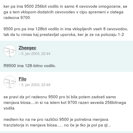
ker pa ima 9500 256bit vodilo in samo 4 cevovode omogocene, se
ga s tem vklopom dodatnih cevovodev v cipu spremeni v cistega
radeona 9700
9500 pro pa ima 128bit vodilo in ima vklopljenih vseh 8 cevovodov,
tak da tu nimas kaj prestavljat uporcka, ker je ze na polozaju 1-2
Zheegec
::
5. jan 2003, 22:44
R9500 ima 128-bitno vodilo.
Filo
::
5. jan 2003, 22:49
se pravi da pri radeonu 9500 pro bi bila potem zadosti samo
menjava biosa....in si na istem kot 9700 razen seveda 256bitnega
vodila
medtem ko na ne pro različici 9500 je potrebna menjava
tranzistorja in menjava biosa..... no če je tko ja pol pa ql...