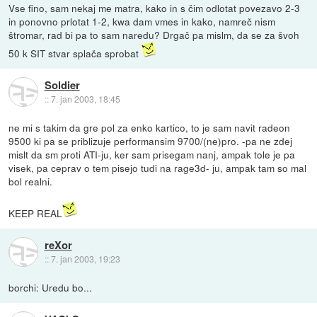
Vse fino, sam nekaj me matra, kako in s čim odlotat povezavo 2-3
in ponovno prlotat 1-2, kwa dam vmes in kako, namreč nism
štromar, rad bi pa to sam naredu? Drgač pa mislm, da se za švoh
50 k SIT stvar splača sprobat
Soldier
::
7. jan 2003, 18:45
ne mi s takim da gre pol za enko kartico, to je sam navit radeon
9500 ki pa se priblizuje performansim 9700/(ne)pro. -pa ne zdej
mislt da sm proti ATI-ju, ker sam prisegam nanj, ampak tole je pa
visek, pa ceprav o tem pisejo tudi na rage3d- ju, ampak tam so mal
bol realni.
KEEP REAL
reXor
::
7. jan 2003, 19:23
borchi: Uredu bo...