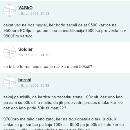
VASkO
::
6. jan 2003, 10:13
cakat vec ne bos mogel, ker bodo zaceli delat 9500 kartice na
9500pro PCBju in potem ti bo ta modifikacija 9500tko pretvorila le v
9500Pro kartico.
Soldier
::
6. jan 2003, 14:19
ce bi blo to res, cemu pa je razlika o ceni 50ksit?
borchi
::
6. jan 2003, 15:38
zakaj pa misliš, da kartica na začetku stane 100k sit, čez eno leto
pa sam še 50k sit. a misliš, da jih proizvodni proces enake kartice
čez eno leto pride 50k sit manj???
9700pro ma tako ceno zato, ker na trgu obstajajo taki ljudje, ki
lahko za gr. kartico plačajo 100k sit. 9500 pa je 50k sit zato ker so
na trgu ljudje, ki lahko plačajo za kartico 50k sit.