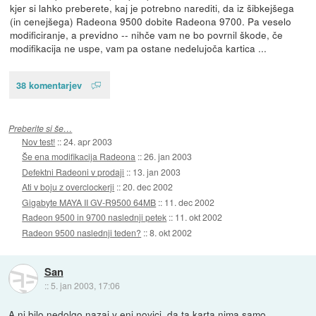
kjer si lahko preberete, kaj je potrebno narediti, da iz šibkejšega
(in cenejšega) Radeona 9500 dobite Radeona 9700. Pa veselo
modificiranje, a previdno -- nihče vam ne bo povrnil škode, če
modifikacija ne uspe, vam pa ostane nedelujoča kartica ...
38 komentarjev
Preberite si še…
Nov test!
::
24. apr 2003
Še ena modifikacija Radeona
::
26. jan 2003
Defektni Radeoni v prodaji
::
13. jan 2003
Ati v boju z overclockerji
::
20. dec 2002
Gigabyte MAYA II GV-R9500 64MB
::
11. dec 2002
Radeon 9500 in 9700 naslednji petek
::
11. okt 2002
Radeon 9500 naslednji teden?
::
8. okt 2002
San
::
5. jan 2003, 17:06
A ni bilo nedolgo nazaj v eni novici, da ta karta nima samo