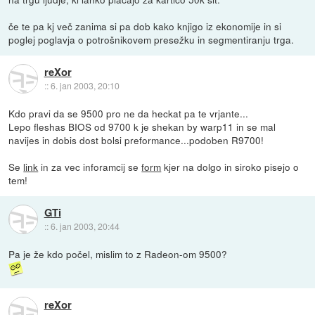
če te pa kj več zanima si pa dob kako knjigo iz ekonomije in si
poglej poglavja o potrošnikovem presežku in segmentiranju trga.
reXor
::
6. jan 2003, 20:10
Kdo pravi da se 9500 pro ne da heckat pa te vrjante...
Lepo fleshas BIOS od 9700 k je shekan by warp11 in se mal
navijes in dobis dost bolsi preformance...podoben R9700!
Se
link
in za vec inforamcij se
form
kjer na dolgo in siroko pisejo o
tem!
GTi
::
6. jan 2003, 20:44
Pa je že kdo počel, mislim to z Radeon-om 9500?
reXor