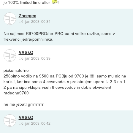
je 100% limited time offer
!
Zheegec
::
6. jan 2003, 00:34
No saj med R9700PRO/ne-PRO pa ni velike razlike, samo v
frekvenci jedra/pomnilnika.
VASkO
::
6. jan 2003, 00:39
pickomaterno
256bitno vodilo na 9500 na PCBju od 9700 je!!!!!! samo mu nic ne
koristi, ker ima samo 4 cevovode. s prelotanjem upora iz 2-3 na 1-
2 pa na cipu vklopis vseh 8 cevovodov in dobis ekvivalent
radeonu9700
ne me jebat! grrrrrrrrr
VASkO
::
6. jan 2003, 00:42