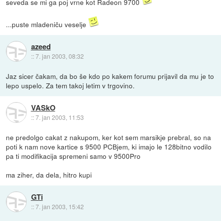
seveda se mi ga poj vrne kot Radeon 9700
...puste mladeniču veselje
azeed
::
7. jan 2003, 08:32
Jaz sicer čakam, da bo še kdo po kakem forumu prijavil da mu je to
lepo uspelo. Za tem takoj letim v trgovino.
VASkO
::
7. jan 2003, 11:53
ne predolgo cakat z nakupom, ker kot sem marsikje prebral, so na
poti k nam nove kartice s 9500 PCBjem, ki imajo le 128bitno vodilo
pa ti modifikacija spremeni samo v 9500Pro
ma ziher, da dela, hitro kupi
GTi
::
7. jan 2003, 15:42