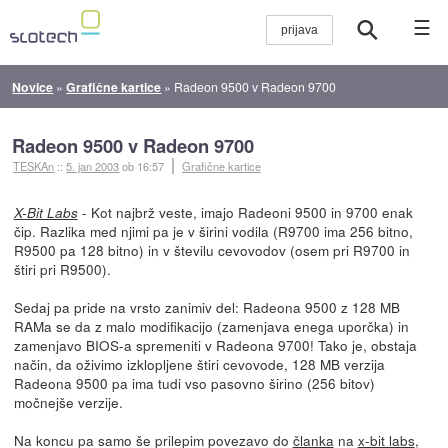
☰
Novice
»
Grafične kartice
»
Radeon 9500 v Radeon 9700
Radeon 9500 v Radeon 9700
TESKAn
::
5. jan 2003
ob 16:57
Grafične kartice
- Kot najbrž veste, imajo Radeoni 9500 in 9700 enak
X-Bit Labs
čip. Razlika med njimi pa je v širini vodila (R9700 ima 256 bitno,
R9500 pa 128 bitno) in v številu cevovodov (osem pri R9700 in
štiri pri R9500).
Sedaj pa pride na vrsto zanimiv del: Radeona 9500 z 128 MB
RAMa se da z malo modifikacijo (zamenjava enega uporčka) in
zamenjavo BIOS-a spremeniti v Radeona 9700! Tako je, obstaja
način, da oživimo izklopljene štiri cevovode, 128 MB verzija
Radeona 9500 pa ima tudi vso pasovno širino (256 bitov)
močnejše verzije.
Na koncu pa samo še prilepim povezavo do
članka
na
x-bit labs
,