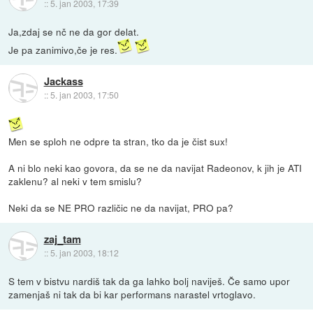
::
5. jan 2003, 17:39
Ja,zdaj se nč ne da gor delat.
Je pa zanimivo,če je res.
Jackass
::
5. jan 2003, 17:50
Men se sploh ne odpre ta stran, tko da je čist sux!
A ni blo neki kao govora, da se ne da navijat Radeonov, k jih je ATI
zaklenu? al neki v tem smislu?
Neki da se NE PRO različic ne da navijat, PRO pa?
zaj_tam
::
5. jan 2003, 18:12
S tem v bistvu nardiš tak da ga lahko bolj naviješ. Če samo upor
zamenjaš ni tak da bi kar performans narastel vrtoglavo.