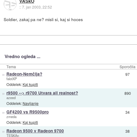
VASkO
::
7. jan 2003, 22:52
Soldier, zakaj pa ne? misli si, kaj si hoces
Vredno ogleda ...
Tema
Sporočila
»
Radeon-Nemčija?
97
falotXP
Oddelek:
Kaj kupiti
»
r9500 --> r9700 Utvara ali realnost?
890
azeed
Oddelek:
Navijanje
»
GF4200 vs R9500pro
34
zmeda
Oddelek:
Kaj kupiti
»
Radeon 9500 v Radeon 9700
38
TESKAn