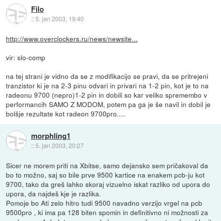
Filo
::
5. jan 2003, 19:40
http://www.overclockers.ru/news/newsite...
vir: slo-comp
na tej strani je vidno da se z modifikacijo se pravi, da se pritrejeni
tranzistor ki je na 2-3 pinu odvari in privari na 1-2 pin, kot je to na
radeonu 9700 (nepro)1-2 pin in dobili so kar veliko spremembo v
performancih SAMO Z MODOM, potem pa ga je še navil in dobil je
bolšje rezultate kot radeon 9700pro....
morphling1
::
5. jan 2003, 20:27
Sicer ne morem priti na Xbitse, samo dejansko sem pričakoval da
bo to možno, saj so bile prve 9500 kartice na enakem pcb-ju kot
9700, tako da greš lahko skoraj vizuelno iskat razliko od upora do
upora, da najdeš kje je razlika.
Pomoje bo Ati zelo hitro tudi 9500 navadno verzijo vrgel na pcb
9500pro , ki ima pa 128 biten spomin in definitivno ni možnosti za