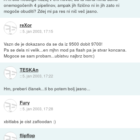
onemogočenih 4 pipelinov, ampak jih fizično ni in jih zato ni
mogoče obuditi? Zdej mi pa res ni nič več jasno.
reXor
::
5. jan 2003, 17:15
Vazn de je dokazano da se da iz 9500 dobit 9700!
Pa se dela ni velik...en mjhn mod pa flash pa je stvar koncana.
Mogoce se sam probam...ubistvu najbrz bom:)
TESKAn
::
5. jan 2003, 17:22
Hm, preberi članek...ti bo potem bolj jasno...
Fury
::
5. jan 2003, 17:28
xbitlabs je cist zafloodan :)
flipflop