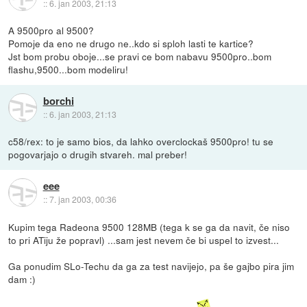
::
6. jan 2003, 21:13
A 9500pro al 9500?
Pomoje da eno ne drugo ne..kdo si sploh lasti te kartice?
Jst bom probu oboje...se pravi ce bom nabavu 9500pro..bom
flashu,9500...bom modeliru!
borchi
::
6. jan 2003, 21:13
c58/rex: to je samo bios, da lahko overclockaš 9500pro! tu se
pogovarjajo o drugih stvareh. mal preber!
eee
::
7. jan 2003, 00:36
Kupim tega Radeona 9500 128MB (tega k se ga da navit, če niso
to pri ATiju že popravl) ...sam jest nevem če bi uspel to izvest...
Ga ponudim SLo-Techu da ga za test navijejo, pa še gajbo pira jim
dam :)