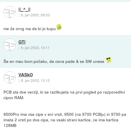
||_^_||
::
6. jan 2003, 09:53
me že orng ma da bi jo kupu
GTi
::
6. jan 2003, 10:11
Še en mau bom počaku, da cena pade & se SW unese
VASkO
::
6. jan 2003, 10:12
PCB sta dve verziji, ki se razlikujeta na prvi pogled po razporeditvi
cipov RAM.
9500Pro ima vse cipe v eni vrsti, 9500 (na 9700 PCBju) in 9700 pa
imata 2 vrsti po dva cipa, na vsaki strani kartice, ce ima kartica
128MB