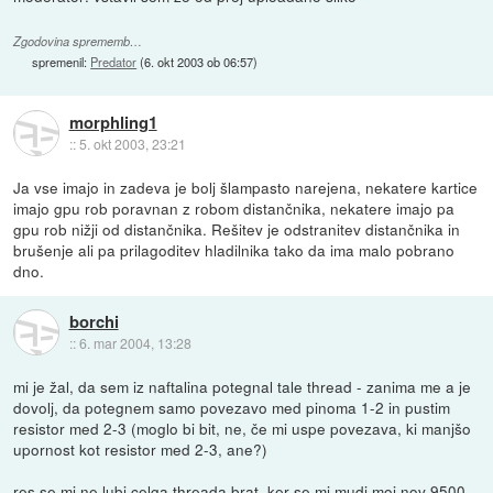
Zgodovina sprememb…
spremenil:
Predator
(
6. okt 2003 ob 06:57
)
morphling1
::
5. okt 2003, 23:21
Ja vse imajo in zadeva je bolj šlampasto narejena, nekatere kartice
imajo gpu rob poravnan z robom distančnika, nekatere imajo pa
gpu rob nižji od distančnika. Rešitev je odstranitev distančnika in
brušenje ali pa prilagoditev hladilnika tako da ima malo pobrano
dno.
borchi
::
6. mar 2004, 13:28
mi je žal, da sem iz naftalina potegnal tale thread - zanima me a je
dovolj, da potegnem samo povezavo med pinoma 1-2 in pustim
resistor med 2-3 (moglo bi bit, ne, če mi uspe povezava, ki manjšo
upornost kot resistor med 2-3, ane?)
res se mi ne lubi celga threada brat, ker se mi mudi moj nov 9500