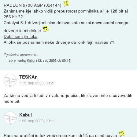
RADEON 9700 AGP (0x4144)
Zanima me kje lahko vidiš prepustnost pomnilnika ali je 128 bit al
256 bit ??
Catalyst 3.1 driverji mi niso deloval zato sm si downloadal omega
driverje in mi deluje
Dobil sem jih tukaj
A lohk še posnamem neke driverje da lohk fajn navijaš ??
Zgodovina sprememb…
spremenilo:
Kabul
(
13. sep 2003 ob 00:19
)
TESKAn
::
13. sep 2003, 00:21
Za širino vodila ti tudi v rivatunerju piše, lih zraven info o cevovodih
more bit.
Kabul
::
23. sep 2003, 20:11
Ram na grafični je tuk vroč da ga kumi držiš pa ni nč navita