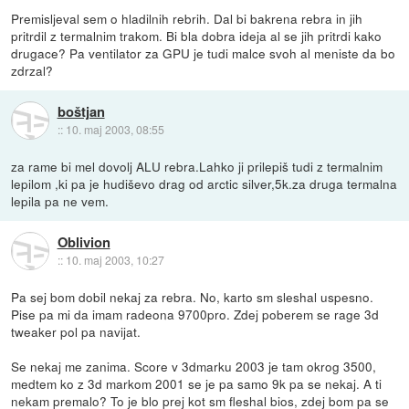
Premisljeval sem o hladilnih rebrih. Dal bi bakrena rebra in jih
pritrdil z termalnim trakom. Bi bla dobra ideja al se jih pritrdi kako
drugace? Pa ventilator za GPU je tudi malce svoh al meniste da bo
zdrzal?
boštjan
::
10. maj 2003, 08:55
za rame bi mel dovolj ALU rebra.Lahko ji prilepiš tudi z termalnim
lepilom ,ki pa je hudiševo drag od arctic silver,5k.za druga termalna
lepila pa ne vem.
Oblivion
::
10. maj 2003, 10:27
Pa sej bom dobil nekaj za rebra. No, karto sm sleshal uspesno.
Pise pa mi da imam radeona 9700pro. Zdej poberem se rage 3d
tweaker pol pa navijat.
Se nekaj me zanima. Score v 3dmarku 2003 je tam okrog 3500,
medtem ko z 3d markom 2001 se je pa samo 9k pa se nekaj. A ti
nekam premalo? To je blo prej kot sm fleshal bios, zdej bom pa se