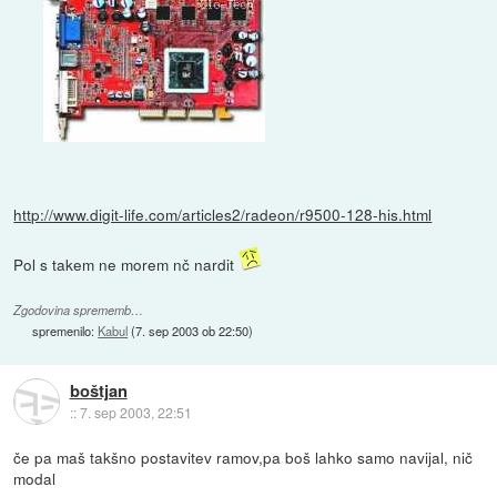
http://www.digit-life.com/articles2/radeon/r9500-128-his.html
Pol s takem ne morem nč nardit
Zgodovina sprememb…
spremenilo:
Kabul
(
7. sep 2003 ob 22:50
)
boštjan
::
7. sep 2003, 22:51
če pa maš takšno postavitev ramov,pa boš lahko samo navijal, nič
modal