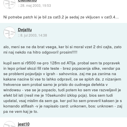
::
28. maj 2003, 19:53
Ni potrebe patch ki je bil za cat3.2 je sedaj ze vkljucen v cat3.4...
DejaVu
::
8. jul 2003, 14:38
alo, meni se ne da brat vsega, ker bi si moral vzet 2 dni cajta, zato
mi naj nekdo na hitro odgovori! prosim!!!!!
kupil sem si r9500 ne-pro 128m od ATIja. probal sem ta popravek
in lepo prisel skozi fill rate teste - brez popacenja slike, vendar pa
se problemi pojavljajo v igrah - sahovnica. zaj me pa zanima na
kaksne nacine bi vse to lahko odpravil, ce se sploh da. z nizanjem
frekvence sem probal samo je prislo do cudnega defekta v
windowsu - vse se je popaclo, tudi potem ko sem vse razveljavil je
efekt bil isti (resil me je 10sekundni izklop pcja). bios sem tudi
updatal, vsaj mislim da sem ga. ker pol ko sem preveril kaksen je s
komando atiflash -v je napisalo card: unkonwn, bos: unknown - zaj
pa ne vem kaj je to.
jest10