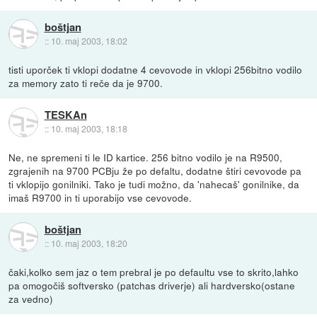
boštjan
::
10. maj 2003, 18:02
tisti uporček ti vklopi dodatne 4 cevovode in vklopi 256bitno vodilo
za memory zato ti reče da je 9700.
TESKAn
::
10. maj 2003, 18:18
Ne, ne spremeni ti le ID kartice. 256 bitno vodilo je na R9500,
zgrajenih na 9700 PCBju že po defaltu, dodatne štiri cevovode pa
ti vklopijo gonilniki. Tako je tudi možno, da 'nahecaš' gonilnike, da
imaš R9700 in ti uporabijo vse cevovode.
boštjan
::
10. maj 2003, 18:20
čaki,kolko sem jaz o tem prebral je po defaultu vse to skrito,lahko
pa omogočiš softversko (patchas driverje) ali hardversko(ostane
za vedno)