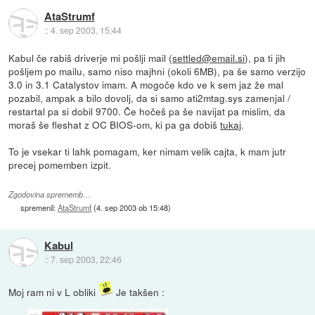
AtaStrumf
::
4. sep 2003, 15:44
Kabul če rabiš driverje mi pošlji mail (
settled@email.si
), pa ti jih
pošljem po mailu, samo niso majhni (okoli 6MB), pa še samo verzijo
3.0 in 3.1 Catalystov imam. A mogoče kdo ve k sem jaz že mal
pozabil, ampak a bilo dovolj, da si samo ati2mtag.sys zamenjal /
restartal pa si dobil 9700. Če hočeš pa še navijat pa mislim, da
moraš še fleshat z OC BIOS-om, ki pa ga dobiš
tukaj
.
To je vsekar ti lahk pomagam, ker nimam velik cajta, k mam jutr
precej pomemben izpit.
Zgodovina sprememb…
spremenil:
AtaStrumf
(
4. sep 2003 ob 15:48
)
Kabul
::
7. sep 2003, 22:46
Moj ram ni v L obliki
Je takšen :