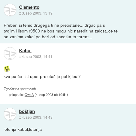
Clemento
::
3. sep 2003, 13:19
Preberi si temo drugega ti ne preostane....drgac pa s
tvojim Hisom r9500 ne bos mogu nic naredit na zalost..ce te
pa zanima zakaj pa beri od zacetka ta threat...
Kabul
::
4. sep 2003, 14:41
kva pa če tist upor prelotaš je pol kj bul?
Zgodovina sprememb…
polepsalo:
OwcA
(
4. sep 2003 ob 19:51
)
boštjan
::
4. sep 2003, 14:43
loterija,kabul,loterija