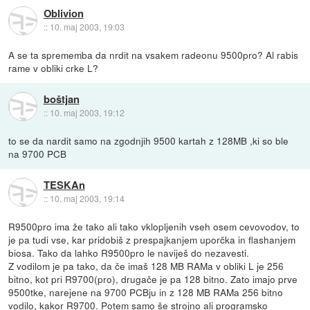
Oblivion
::
10. maj 2003, 19:03
A se ta sprememba da nrdit na vsakem radeonu 9500pro? Al rabis
rame v obliki crke L?
boštjan
::
10. maj 2003, 19:12
to se da nardit samo na zgodnjih 9500 kartah z 128MB ,ki so ble
na 9700 PCB
TESKAn
::
10. maj 2003, 19:14
R9500pro ima že tako ali tako vklopljenih vseh osem cevovodov, to
je pa tudi vse, kar pridobiš z prespajkanjem uporčka in flashanjem
biosa. Tako da lahko R9500pro le naviješ do nezavesti.
Z vodilom je pa tako, da če imaš 128 MB RAMa v obliki L je 256
bitno, kot pri R9700(pro), drugače je pa 128 bitno. Zato imajo prve
9500tke, narejene na 9700 PCBju in z 128 MB RAMa 256 bitno
vodilo, kakor R9700. Potem samo še strojno ali programsko