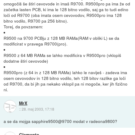
omogočiš še štiri cevovode in imaš R9700. R9500pro pa ima že od
začetka lasten PCB, ki ima le 128 bitno vodilo, saj ga to tudi edino
loči od R9700 (oba imata osem cevovodov, R9500pro ima 128
bitno vodilo, R9700 pa 256 bitno).
Torej, da povzamem:
R9500 na 9700 PCBju z 128 MB RAMa(RAM v obliki L) se da
modificirat v pravega R9700(pro).
R9500 z 64 MB RAMa se lahko modificira v R9500pro (vklopiš
dodatne štiri cevovode)
R9500pro (z 64 in z 128 MB RAMa) lahko le naviješ - zadeva ima
osem cevovodov in 128 bitno vodilo, teh 128 bitov razlike ga loči
od R9700, da bi jih pa nekako vklopil pa ni mogoče, ker jih fizično
ni.
MrX
::
28. maj 2003, 17:18
a se da mojga sapphire9500@9700 modat v radeona9800?
Clemento