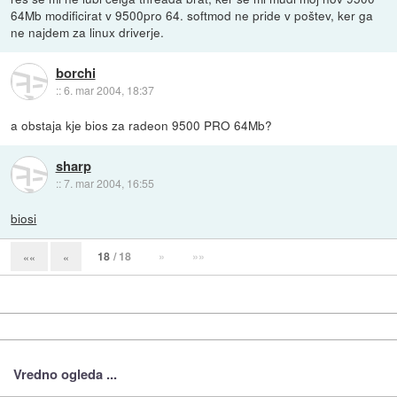
64Mb modificirat v 9500pro 64. softmod ne pride v poštev, ker ga
ne najdem za linux driverje.
borchi
::
6. mar 2004, 18:37
a obstaja kje bios za radeon 9500 PRO 64Mb?
sharp
::
7. mar 2004, 16:55
biosi
18
/ 18
»
»»
««
«
Vredno ogleda ...