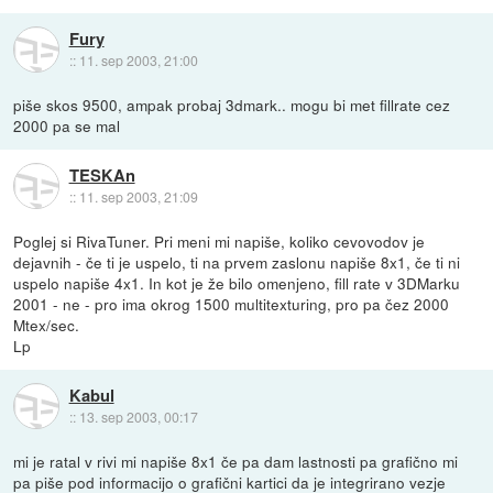
Fury
::
11. sep 2003, 21:00
piše skos 9500, ampak probaj 3dmark.. mogu bi met fillrate cez
2000 pa se mal
TESKAn
::
11. sep 2003, 21:09
Poglej si RivaTuner. Pri meni mi napiše, koliko cevovodov je
dejavnih - če ti je uspelo, ti na prvem zaslonu napiše 8x1, če ti ni
uspelo napiše 4x1. In kot je že bilo omenjeno, fill rate v 3DMarku
2001 - ne - pro ima okrog 1500 multitexturing, pro pa čez 2000
Mtex/sec.
Lp
Kabul
::
13. sep 2003, 00:17
mi je ratal v rivi mi napiše 8x1 če pa dam lastnosti pa grafično mi
pa piše pod informacijo o grafični kartici da je integrirano vezje