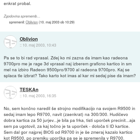
enkrat probal.
Zgodovina sprememb…
spremenil:
Oblivion
(
10. maj 2003 ob 10:29
)
Oblivion
::
10. maj 2003, 10:43
Pa se to bi rad vprasal. Zdej ko mi zazna da imam kao radeona
9700pro me je rage 3d vprasal naj izberem graficno kartico in sm
mel na izbiro Radeon 9500pro/9700 al radeona 9700pro. Kaj se
splaca tle izbrat? Tako karto kot imas al kar mi sedaj pise da imam?
TESKAn
::
10. maj 2003, 16:35
No, sem končno naredil še strojno modifikacijo na svojem R9500 in
sedaj imam lepo R9700, navit (zaenkrat) na 300/300. Hudičevo
dobra kartica za 50 jurjev...je bila pa frka, tisti uporček precinit...aja
sem pa ugotovil, za kaj točno je ta uporček - določa ti ID kartice.
Sem dal gor najprej BIOS od R9700 in je še zmeraj kazalo kartico
kot R9500, po premiku uporčka pa se je spremenila v R9700.