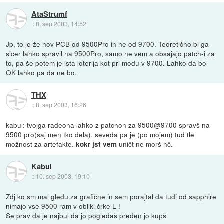
AtaStrumf
::
8. sep 2003, 14:52
Jp, to je že nov PCB od 9500Pro in ne od 9700. Teoretično bi ga
sicer lahko spravil na 9500Pro, samo ne vem a obsajajo patch-i za
to, pa še potem je ista loterija kot pri modu v 9700. Lahko da bo
OK lahko pa da ne bo.
THX
::
8. sep 2003, 16:26
kabul: tvojga radeona lahko z patchon za 9500@9700 spravš na
9500 pro(saj men tko dela), seveda pa je (po mojem) tud tle
možnost za artefakte.
uničt ne morš nč.
kokr jst vem
Kabul
::
10. sep 2003, 19:10
Zdj ko sm mal gledu za grafične in sem porajtal da tudi od sapphire
nimajo vse 9500 ram v obliki črke L !
Se prav da je najbul da jo pogledaš preden jo kupš