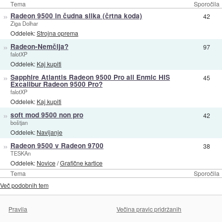
Tema
Sporočila
»
Radeon 9500 in čudna slika (črtna koda)
42
Ziga Dolhar
Oddelek:
Strojna oprema
»
Radeon-Nemčija?
97
falotXP
Oddelek:
Kaj kupiti
»
Sapphire Atlantis Radeon 9500 Pro ali Enmic HIS
45
Excalibur Radeon 9500 Pro?
falotXP
Oddelek:
Kaj kupiti
»
soft mod 9500 non pro
42
boštjan
Oddelek:
Navijanje
»
Radeon 9500 v Radeon 9700
38
TESKAn
Oddelek:
Novice
/
Grafične kartice
Tema
Sporočila
Več podobnih tem
Pravila
Večina pravic pridržanih