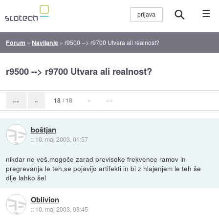
☰
Forum
»
Navijanje
»
r9500 --> r9700 Utvara ali realnost?
r9500 --> r9700 Utvara ali realnost?
18
/ 18
»
»»
««
«
boštjan
::
10. maj 2003, 01:57
nikdar ne veš.mogoče zarad previsoke frekvence ramov in
pregrevanja le teh,se pojavijo artifekti in bi z hlajenjem le teh še
dlje lahko šel
Oblivion
::
10. maj 2003, 08:45