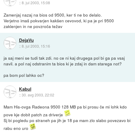
::
8. jul 2003, 15:08
Zamenjaj nazaj na bios od 9500, ker ti ne bo delalo.
Verjetno imaš pokvarjen kakšen cevovod, ki pa je pri 9500
zaklenjen in ne povzroča težav
DejaVu
::
8. jul 2003, 15:16
ja saj meni se tudi tak zdi. no ce ni kaj drugega pol bi ga pa vsaj
navil. a pol naj odstranim ta bios ki je zdaj in dam starega not?
pa bom pol lahko oc?
Kabul
::
30. avg 2003, 22:02
Mam His-ovga Radeona 9500 128 MB pa bi prosu če mi lohk kdo
pove kje dobit patch za driverje
Sj bi pogledu po straneh pa jih je 18 pa mam zlo slabo povezavo bi
rabu eno uro