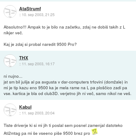
AtaStrumf
::
10. sep 2003, 21:25
Absolutno!!! Ampak to je bilo na začetku, zdaj ne dobiš takih z L
nikjer več.
Kaj je zdaj si probal naredit 9500 Pro?
THX
::
11. sep 2003, 16:17
ni nujno...
jst sm bil julija al pa avgusta v dar-computers trfovini (domžale) in
mi je tip kazu eno 9500 ka je mela rame na L pa ploščico zadi pa
vse. kartica je bla od club3D. verjetno jih ni več, samo nikol ne veš.
Kabul
::
11. sep 2003, 20:04
Tiste driverje ki si mi jih ti poslal sem posnel zamenjal datoteko
Ati2mtag pa mi še vseeno piše 9500 brez pro