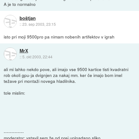
A je to normalno
boštjan
::
23. sep 2003, 23:15
isto pri moji 9500pro pa nimam nobenih artifektov v igrah
MrX
::
5. okt 2003, 22:44
ali mi lahko nekdo pove, ali imajo vse 9500 kartice tisti kvadratni
rob okoli gpu-ja dvignjen za nakaj mm. ker če imajo bom imel
težave pri montaži novega hladilnika.
tole mislim:
-------------
moderator: vstavil sem že od prej uploadano sliko