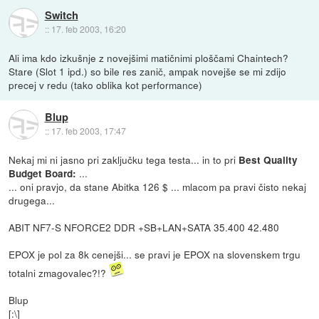
Switch
::
17. feb 2003, 16:20
Ali ima kdo izkušnje z novejšimi matičnimi ploščami Chaintech?
Stare (Slot 1 ipd.) so bile res zanič, ampak novejše se mi zdijo
precej v redu (tako oblika kot performance)
Blup
::
17. feb 2003, 17:47
Nekaj mi ni jasno pri zaključku tega testa... in to pri
Best Quality
...
Budget Board:
... oni pravjo, da stane Abitka 126 $ ... mlacom pa pravi čisto nekaj
drugega...
ABIT NF7-S NFORCE2 DDR +SB+LAN+SATA 35.400 42.480
EPOX je pol za 8k cenejši... se pravi je EPOX na slovenskem trgu
totalni zmagovalec?!?
Blup
[:\]