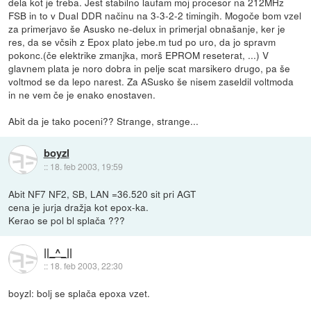
dela kot je treba. Jest stabilno laufam moj procesor na 212MHz
FSB in to v Dual DDR načinu na 3-3-2-2 timingih. Mogoče bom vzel
za primerjavo še Asusko ne-delux in primerjal obnašanje, ker je
res, da se včsih z Epox plato jebe.m tud po uro, da jo spravm
pokonc.(če elektrike zmanjka, morš EPROM reseterat, ...) V
glavnem plata je noro dobra in pelje scat marsikero drugo, pa še
voltmod se da lepo narest. Za ASusko še nisem zaseldil voltmoda
in ne vem če je enako enostaven.
Abit da je tako poceni?? Strange, strange...
boyzl
::
18. feb 2003, 19:59
Abit NF7 NF2, SB, LAN =36.520 sit pri AGT
cena je jurja dražja kot epox-ka.
Kerao se pol bl splača ???
||_^_||
::
18. feb 2003, 22:30
boyzl: bolj se splača epoxa vzet.