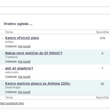
Vredno ogleda ...
Tema
Sporočila
»
Katero nForce2 plato
479
boštjan
Oddelek:
Kaj kupiti
»
Nakup nove matične do 25 000sit!?
6
Tradewind
Oddelek:
Kaj kupiti
»
abit ali gigabyte?
7
webcreator
Oddelek:
Kaj kupiti
»
Katero maticno plosco za Athlona 2200+
22
Death Knight
Oddelek:
Kaj kupiti
Tema
Sporočila
Več podobnih tem