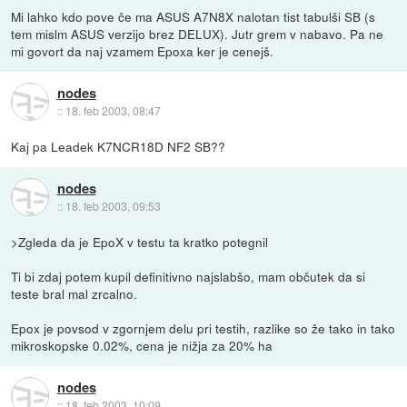
Mi lahko kdo pove če ma ASUS A7N8X nalotan tist tabulši SB (s
tem mislm ASUS verzijo brez DELUX). Jutr grem v nabavo. Pa ne
mi govort da naj vzamem Epoxa ker je cenejš.
nodes
::
18. feb 2003, 08:47
Kaj pa Leadek K7NCR18D NF2 SB??
nodes
::
18. feb 2003, 09:53
>Zgleda da je EpoX v testu ta kratko potegnil
Ti bi zdaj potem kupil definitivno najslabšo, mam občutek da si
teste bral mal zrcalno.
Epox je povsod v zgornjem delu pri testih, razlike so že tako in tako
mikroskopske 0.02%, cena je nižja za 20% ha
nodes
::
18. feb 2003, 10:09