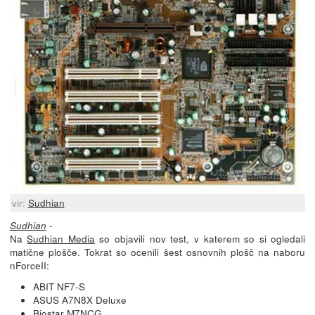
vir:
Sudhian
-
Sudhian
Na
Sudhian Media
so objavili nov test, v katerem so si ogledali
matične plošče. Tokrat so ocenili šest osnovnih plošč na naboru
nForceII:
ABIT NF7-S
ASUS A7N8X Deluxe
Biostar M7NCG