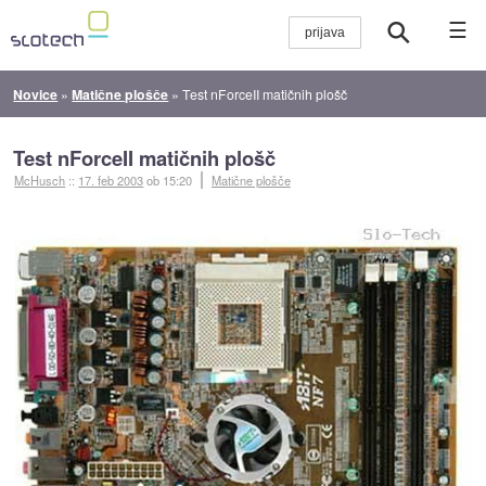
☰
Novice
»
Matične plošče
»
Test nForceII matičnih plošč
Test nForceII matičnih plošč
McHusch
::
17. feb 2003
ob 15:20
Matične plošče