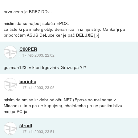
prva cena je BREZ DDv .
mislim da se najbolj splača EPOX.
za tiste ki pa imate globljo denarnico in iz nje štrlijo Cankarji pa
priporočam ASUS DeLuxe ker je pač
[:\]
DELUXE
C00PER
::
17. feb 2003, 22:02
guzman123: v kteri trgovini v Grazu pa ?!?
borinho
::
17. feb 2003, 23:05
mislm da sm se kr dobr odloču NF7 (Epoxa so mel samo v
Mlacomu- tam pa ne kupujem), chaintecha pa ne pustim blizu
mojga PC-ja
štrudl
::
17. feb 2003, 23:51