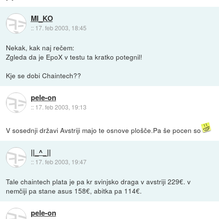
MI_KO
::
17. feb 2003, 18:45
Nekak, kak naj rečem:
Zgleda da je EpoX v testu ta kratko potegnil!
Kje se dobi Chaintech??
pele-on
::
17. feb 2003, 19:13
V sosednji državi Avstriji majo te osnove plošče.Pa še pocen so
||_^_||
::
17. feb 2003, 19:47
Tale chaintech plata je pa kr svinjsko draga v avstriji 229€. v
nemčiji pa stane asus 158€, abitka pa 114€.
pele-on