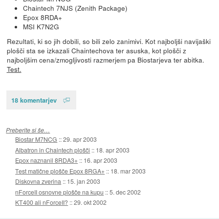
Chaintech 7NJS (Zenith Package)
Epox 8RDA+
MSI K7N2G
Rezultati, ki so jih dobili, so bili zelo zanimivi. Kot najboljši navijaški
plošči sta se izkazali Chaintechova ter asuska, kot plošči z
najboljšim cena/zmogljivosti razmerjem pa Biostarjeva ter abitka.
Test.
18 komentarjev
Preberite si še…
Biostar M7NCG
::
29. apr 2003
Albatron in Chaintech plošči
::
18. apr 2003
Epox naznanil 8RDA3+
::
16. apr 2003
Test matične plošče Epox 8RGA+
::
18. mar 2003
Diskovna zverina
::
15. jan 2003
nForceII osnovne plošče na kupu
::
5. dec 2002
KT400 ali nForceII?
::
29. okt 2002