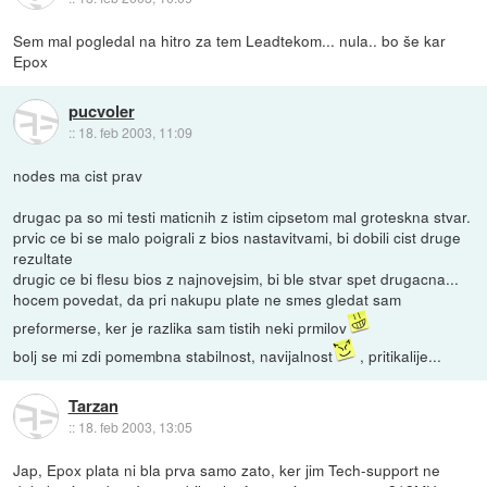
Sem mal pogledal na hitro za tem Leadtekom... nula.. bo še kar
Epox
pucvoler
::
18. feb 2003, 11:09
nodes ma cist prav
drugac pa so mi testi maticnih z istim cipsetom mal groteskna stvar.
prvic ce bi se malo poigrali z bios nastavitvami, bi dobili cist druge
rezultate
drugic ce bi flesu bios z najnovejsim, bi ble stvar spet drugacna...
hocem povedat, da pri nakupu plate ne smes gledat sam
preformerse, ker je razlika sam tistih neki prmilov
bolj se mi zdi pomembna stabilnost, navijalnost
, pritikalije...
Tarzan
::
18. feb 2003, 13:05
Jap, Epox plata ni bla prva samo zato, ker jim Tech-support ne