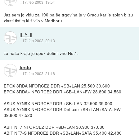
::
17. feb 2003, 19:54
Jaz sem jo vidu za 190 pa še trgovina je v Gracu kar je sploh blizu
zlasti tistim ki živijo v Mariboru.
||_^_||
::
17. feb 2003, 20:13
za naše kraje je epox definitivno No.1.
ferdo
::
17. feb 2003, 21:18
EPOX 8RDA NFORCE2 DDR +SB+LAN 25.500 30.600
EPOX 8RDA+ NFORCE2 DDR +SB+LAN+FW 28.800 34.560
ASUS A7N8X NFORCE2 DDR +SB+LAN 32.500 39.000
ASUS A7N8X NFORCE2 DDR DeLuxe +SB+LAN+SATA+FW
39.600 47.520
ABIT NF7 NFORCE2 DDR +SB+LAN 30.900 37.080
ABIT NF7-S NFORCE2 DDR +SB+LAN+SATA 35.400 42.480