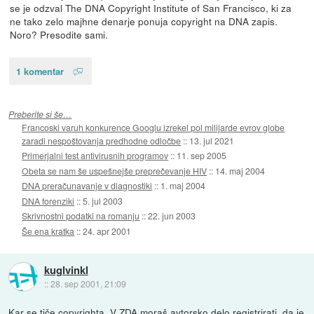
se je odzval The DNA Copyright Institute of San Francisco, ki za
ne tako zelo majhne denarje ponuja copyright na DNA zapis.
Noro? Presodite sami.
1 komentar
Preberite si še…
Francoski varuh konkurence Googlu izrekel pol milijarde evrov globe
zaradi nespoštovanja predhodne odločbe
::
13. jul 2021
Primerjalni test antivirusnih programov
::
11. sep 2005
Obeta se nam še uspešnejše preprečevanje HIV
::
14. maj 2004
DNA preračunavanje v diagnostiki
::
1. maj 2004
DNA forenziki
::
5. jul 2003
Skrivnostni podatki na romanju
::
22. jun 2003
Še ena kratka
::
24. apr 2001
kuglvinkl
::
28. sep 2001, 21:09
Kar se tiče copyrighta. V ZDA moraš avtorsko delo registrirati, da je