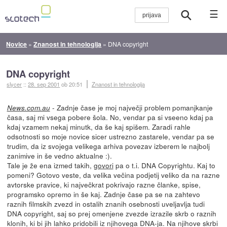
☰
Novice
»
Znanost in tehnologija
»
DNA copyright
DNA copyright
slycer
::
28. sep 2001
ob 20:51
Znanost in tehnologija
- Zadnje čase je moj največji problem pomanjkanje
News.com.au
časa, saj mi vsega pobere šola. No, vendar pa si vseeno kdaj pa
kdaj vzamem nekaj minutk, da še kaj spišem. Zaradi rahle
odsotnosti so moje novice sicer ustrezno zastarele, vendar pa se
trudim, da iz svojega velikega arhiva povezav izberem le najbolj
zanimive in še vedno aktualne :).
Tale je že ena izmed takih,
govori
pa o t.i. DNA Copyrightu. Kaj to
pomeni? Gotovo veste, da velika večina podjetij veliko da na razne
avtorske pravice, ki največkrat pokrivajo razne članke, spise,
programsko opremo in še kaj. Zadnje čase pa se na zahtevo
raznih filmskih zvezd in ostalih znanih osebnosti uveljavlja tudi
DNA copyright, saj so prej omenjene zvezde izrazile skrb o raznih
klonih, ki bi jih lahko pridobili iz njihovega DNA-ja. Na njihove skrbi