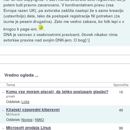
potem tudi pravno zavarovano. V kontinentalnem pravu (vsa
Evropa razen UK), pa avtorska zaščita nastopi že s samo kreacijo
(ustavritvijo) dela, tako da postopek registracije NI potreben (za
izume je pesem drugačna). Zato me vedno zabava, ko folk lepi c v
krogcu k page-em.
.
DNA je varovan z osebnostnimi pravicami, človek nikakor nima
avtorkse pravice nad svojim DNK-jem. O bog[:\]
Vredno ogleda ...
Tema
Sporočila
»
Komu vse moram placati, da lahko poslusam glasbo?
16
prowb
Oddelek:
Loža
»
Kitajski vzporedni kibersvet
46
McHusch
Oddelek:
Novice
/
NWO
»
Microsoft prodaja Linux
96