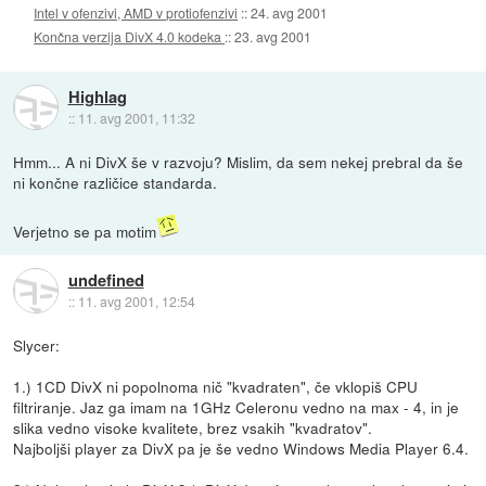
Intel v ofenzivi, AMD v protiofenzivi
::
24. avg 2001
Končna verzija DivX 4.0 kodeka
::
23. avg 2001
Highlag
::
11. avg 2001, 11:32
Hmm... A ni DivX še v razvoju? Mislim, da sem nekej prebral da še
ni končne različice standarda.
Verjetno se pa motim
undefined
::
11. avg 2001, 12:54
Slycer:
1.) 1CD DivX ni popolnoma nič "kvadraten", če vklopiš CPU
filtriranje. Jaz ga imam na 1GHz Celeronu vedno na max - 4, in je
slika vedno visoke kvalitete, brez vsakih "kvadratov".
Najboljši player za DivX pa je še vedno Windows Media Player 6.4.