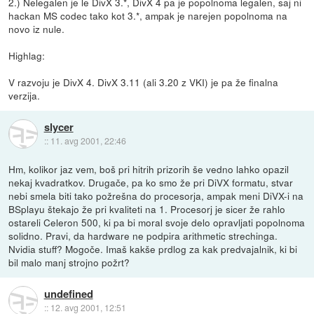
2.) Nelegalen je le DivX 3.*, DivX 4 pa je popolnoma legalen, saj ni
hackan MS codec tako kot 3.*, ampak je narejen popolnoma na
novo iz nule.
Highlag:
V razvoju je DivX 4. DivX 3.11 (ali 3.20 z VKI) je pa že finalna
verzija.
slycer
::
11. avg 2001, 22:46
Hm, kolikor jaz vem, boš pri hitrih prizorih še vedno lahko opazil
nekaj kvadratkov. Drugače, pa ko smo že pri DiVX formatu, stvar
nebi smela biti tako požrešna do procesorja, ampak meni DiVX-i na
BSplayu štekajo že pri kvaliteti na 1. Procesorj je sicer že rahlo
ostareli Celeron 500, ki pa bi moral svoje delo opravljati popolnoma
solidno. Pravi, da hardware ne podpira arithmetic strechinga.
Nvidia stuff? Mogoče. Imaš kakše prdlog za kak predvajalnik, ki bi
bil malo manj strojno požrt?
undefined
::
12. avg 2001, 12:51