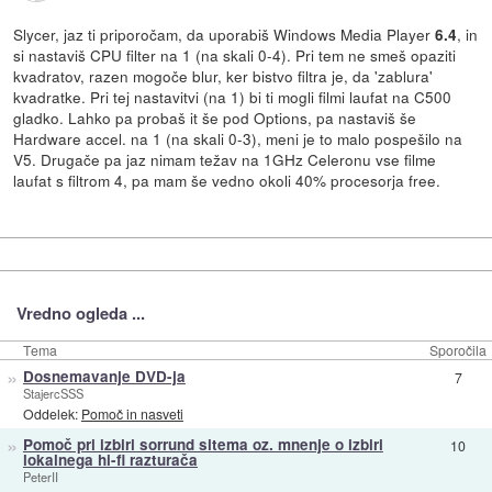
Slycer, jaz ti priporočam, da uporabiš Windows Media Player
, in
6.4
si nastaviš CPU filter na 1 (na skali 0-4). Pri tem ne smeš opaziti
kvadratov, razen mogoče blur, ker bistvo filtra je, da 'zablura'
kvadratke. Pri tej nastavitvi (na 1) bi ti mogli filmi laufat na C500
gladko. Lahko pa probaš it še pod Options, pa nastaviš še
Hardware accel. na 1 (na skali 0-3), meni je to malo pospešilo na
V5. Drugače pa jaz nimam težav na 1GHz Celeronu vse filme
laufat s filtrom 4, pa mam še vedno okoli 40% procesorja free.
Vredno ogleda ...
Tema
Sporočila
»
Dosnemavanje DVD-ja
7
StajercSSS
Oddelek:
Pomoč in nasveti
»
Pomoč pri izbiri sorrund sitema oz. mnenje o izbiri
10
lokalnega hi-fi razturača
PeterII