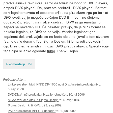
predvajalniška revolucija, samo da tokrat ne bodo to DVD playerji,
ampak DiVX playerji. Da, prav ste prebrali - DiVX playerji. Format
se v legalnem svetu ni posebno prijel, na piratskem trgu pa format
DiVX cveti, saj je mogoče običajen DVD film (sem ne štejemo
dodatkov) pretvoriti na malce kvadratni DiVX in ga enostavno
zapeči na navaden CD. Če nekateri pravijo, da je MP3 format še
nekako legalen, za DiVX to ne velja. Vendar legalnost gor,
legalnost dol, proizvajalci se ne bodo obremenjevali s tem stvarem
(samo da je denar). Tudi Sigma Design, ki je naredila odkodirni
čip, ki se utegne znajti v množici DiVX predvajalnikov. Specifikacije
tega čipa si lahko ogledate
tukaj
. Thanx, Dejan.
4 komentarji
Preberite si še…
Linksysov (beri bivši KISS) DP-1600 novi Divx/mrežni predvajalnik
::
6. sep 2006
DVD/Divx/mp3 predvajalnik za lenobnejše
::
30. jul 2006
MPAA toži Mediatek in Sigma Design
::
26. avg 2004
Sigma Design kršil GPL
::
23. avg 2002
Prvi hardwareski MPEG-4 dekoder
::
21. jun 2002