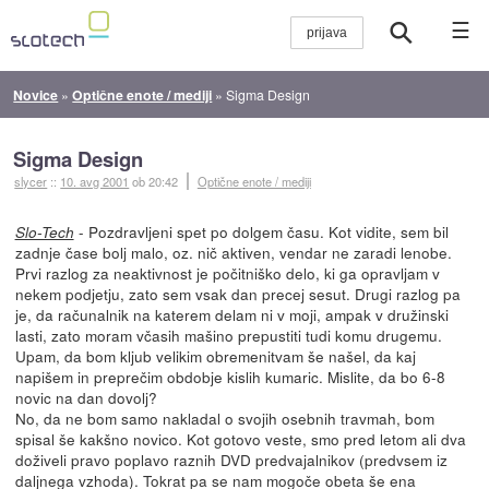
☰
Novice
»
Optične enote / mediji
»
Sigma Design
Sigma Design
slycer
::
10. avg 2001
ob 20:42
Optične enote / mediji
- Pozdravljeni spet po dolgem času. Kot vidite, sem bil
Slo-Tech
zadnje čase bolj malo, oz. nič aktiven, vendar ne zaradi lenobe.
Prvi razlog za neaktivnost je počitniško delo, ki ga opravljam v
nekem podjetju, zato sem vsak dan precej sesut. Drugi razlog pa
je, da računalnik na katerem delam ni v moji, ampak v družinski
lasti, zato moram včasih mašino prepustiti tudi komu drugemu.
Upam, da bom kljub velikim obremenitvam še našel, da kaj
napišem in preprečim obdobje kislih kumaric. Mislite, da bo 6-8
novic na dan dovolj?
No, da ne bom samo nakladal o svojih osebnih travmah, bom
spisal še kakšno novico. Kot gotovo veste, smo pred letom ali dva
doživeli pravo poplavo raznih DVD predvajalnikov (predvsem iz
daljnega vzhoda). Tokrat pa se nam mogoče obeta še ena