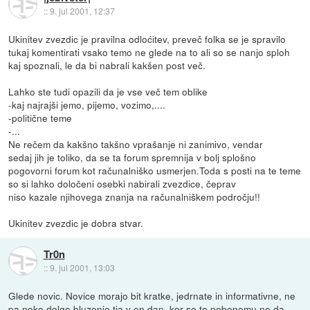
::
9. jul 2001, 12:37
Ukinitev zvezdic je pravilna odloćitev, preveč folka se je spravilo
tukaj komentirati vsako temo ne glede na to ali so se nanjo sploh
kaj spoznali, le da bi nabrali kakšen post več.
Lahko ste tudi opazili da je vse več tem oblike
-kaj najrajši jemo, pijemo, vozimo,....
-politične teme
-...
Ne rečem da kakšno takšno vprašanje ni zanimivo, vendar
sedaj jih je toliko, da se ta forum spremnija v bolj splošno
pogovorni forum kot računalniško usmerjen.Toda s posti na te teme
so si lahko določeni osebki nabirali zvezdice, čeprav
niso kazale njihovega znanja na računalniškem področju!!
Ukinitev zvezdic je dobra stvar.
Tr0n
::
9. jul 2001, 13:03
Glede novic. Novice morajo bit kratke, jedrnate in informativne, ne
pa neko dolgo bluzenje tja v en dan, ker se to nobenemu ne da