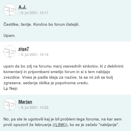
A.J.
::
9. jul 2001, 10:11
Čestitke, fantje. Končno bo forum čistejši.
Upam.
ziga7
::
9. jul 2001, 10:14
upam da bo zdj na forumu manj vsevednih sinkotov, ki z debilnimi
komentarji in pripombami smetijo forum in si s tem nabijajo
zvezdice. Vmes je padla ideja za nazive. ta se mi zdi se bolj
zgresena. sedanja oblika je popolnoma uredu.
Lp Nejc
Marjan
::
9. jul 2001, 10:32
No, pa ste le ugotovili kaj je bil problem tega foruma, na kar sem
prvič opozoril že februarja
((LINK))
, ko se je začelo "nabijanje".