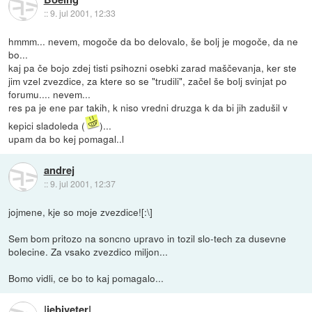
::
9. jul 2001, 12:33
hmmm... nevem, mogoče da bo delovalo, še bolj je mogoče, da ne
bo...
kaj pa če bojo zdej tisti psihozni osebki zarad maščevanja, ker ste
jim vzel zvezdice, za ktere so se "trudili", začel še bolj svinjat po
forumu.... nevem...
res pa je ene par takih, k niso vredni druzga k da bi jih zadušil v
kepici sladoleda (
)...
upam da bo kej pomagal..l
andrej
::
9. jul 2001, 12:37
jojmene, kje so moje zvezdice![:\]
Sem bom pritozo na soncno upravo in tozil slo-tech za dusevne
bolecine. Za vsako zvezdico miljon...
Bomo vidli, ce bo to kaj pomagalo...
|jebiveter|