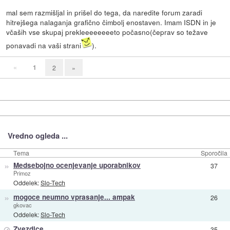
mal sem razmišljal in prišel do tega, da naredite forum zaradi
hitrejšega nalaganja grafično čimbolj enostaven. Imam ISDN in je
včaših vse skupaj prekleeeeeeeeto počasno(čeprav so težave
ponavadi na vaši strani
).
«
1
2
»
Vredno ogleda ...
Tema
Sporočila
»
Medsebojno ocenjevanje uporabnikov
37
Primoz
Oddelek:
Slo-Tech
»
mogoce neumno vprasanje... ampak
26
gkovac
Oddelek:
Slo-Tech
⊘
Zvezdice
35