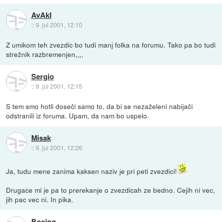
AvAkI
::
9. jul 2001, 12:10
Z umikom teh zvezdic bo tudi manj folka na forumu. Tako pa bo tudi
strežnik razbremenjen,,,,
Sergio
::
9. jul 2001, 12:15
S tem smo hotli doseči samo to, da bi se nezaželeni nabijači
odstranili iz foruma. Upam, da nam bo uspelo.
Misak
::
9. jul 2001, 12:26
Ja, tudu mene zanima kaksen naziv je pri peti zvezdici!
Drugace mi je pa to prerekanje o zvezdicah ze bedno. Cejih ni vec,
jih pac vec ni. In pika.
Boeing