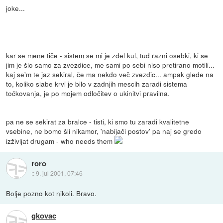
joke...
kar se mene tiče - sistem se mi je zdel kul, tud razni osebki, ki se
jim je šlo samo za zvezdice, me sami po sebi niso pretirano motili...
kaj se'm te jaz sekiral, če ma nekdo več zvezdic... ampak glede na
to, koliko slabe krvi je bilo v zadnjih mescih zaradi sistema
točkovanja, je po mojem odločitev o ukinitvi pravilna.
pa ne se sekirat za bralce - tisti, ki smo tu zaradi kvalitetne
vsebine, ne bomo šli nikamor, 'nabijači postov' pa naj se gredo
izživljat drugam - who needs them
roro
::
9. jul 2001, 07:46
Bolje pozno kot nikoli. Bravo.
gkovac