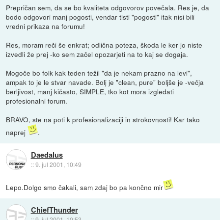
Prepričan sem, da se bo kvaliteta odgovorov povečala. Res je, da
bodo odgovori manj pogosti, vendar tisti "pogosti" itak nisi bili
vredni prikaza na forumu!
Res, moram reči še enkrat; odlična poteza, škoda le ker jo niste
izvedli že prej -ko sem začel opozarjeti na to kaj se dogaja.
Mogoče bo folk kak teden težil "da je nekam prazno na levi",
ampak to je le stvar navade. Bolj je "clean, pure" boljše je -večja
berljivost, manj kičasto, SIMPLE, tko kot mora izgledati
profesionalni forum.
BRAVO, ste na poti k profesionalizaciji in strokovnosti! Kar tako
naprej
.
Daedalus
::
9. jul 2001, 10:49
Lepo.Dolgo smo čakali, sam zdaj bo pa končno mir
ChiefThunder
::
9. jul 2001, 10:53