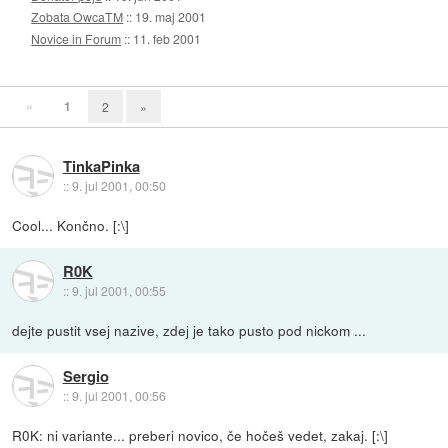
Zobata OwcaTM
::
19. maj 2001
Novice in Forum
::
11. feb 2001
«
1
2
»
TinkaPinka
::
9. jul 2001, 00:50
Cool... Končno. [:\]
R0K
::
9. jul 2001, 00:55
dejte pustit vsej nazive, zdej je tako pusto pod nickom ...
Sergio
::
9. jul 2001, 00:56
R0K: ni variante... preberi novico, če hočeš vedet, zakaj. [:\]