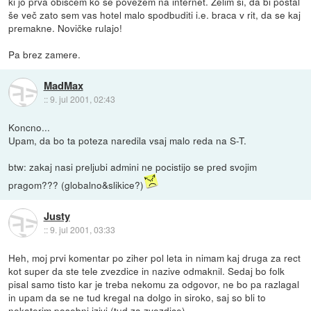
ki jo prva obiščem ko se povežem na internet. Želim si, da bi postal
še več zato sem vas hotel malo spodbuditi i.e. braca v rit, da se kaj
premakne. Novičke rulajo!
Pa brez zamere.
MadMax
::
9. jul 2001, 02:43
Koncno...
Upam, da bo ta poteza naredila vsaj malo reda na S-T.
btw: zakaj nasi preljubi admini ne pocistijo se pred svojim
pragom??? (globalno&slikice?)
Justy
::
9. jul 2001, 03:33
Heh, moj prvi komentar po ziher pol leta in nimam kaj druga za rect
kot super da ste tele zvezdice in nazive odmaknil. Sedaj bo folk
pisal samo tisto kar je treba nekomu za odgovor, ne bo pa razlagal
in upam da se ne tud kregal na dolgo in siroko, saj so bli to
nekaterim posebni izivi (tud za zvezdice).