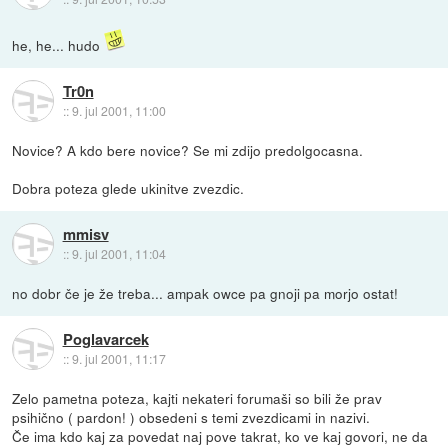
he, he... hudo
Tr0n
::
9. jul 2001, 11:00
Novice? A kdo bere novice? Se mi zdijo predolgocasna.
Dobra poteza glede ukinitve zvezdic.
mmisv
::
9. jul 2001, 11:04
no dobr če je že treba... ampak owce pa gnoji pa morjo ostat!
Poglavarcek
::
9. jul 2001, 11:17
Zelo pametna poteza, kajti nekateri forumaši so bili že prav
psihično ( pardon! ) obsedeni s temi zvezdicami in nazivi.
Če ima kdo kaj za povedat naj pove takrat, ko ve kaj govori, ne da