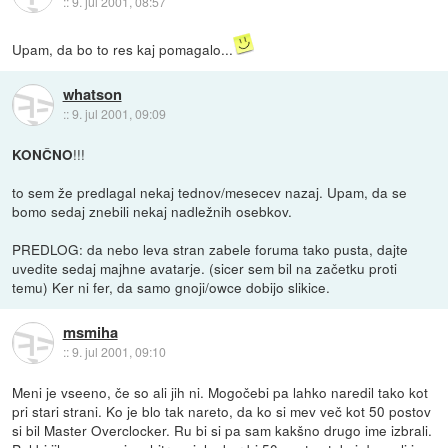
::
9. jul 2001, 08:57
Upam, da bo to res kaj pomagalo...
whatson
::
9. jul 2001, 09:09
!!!
KONČNO
to sem že predlagal nekaj tednov/mesecev nazaj. Upam, da se
bomo sedaj znebili nekaj nadležnih osebkov.
PREDLOG: da nebo leva stran zabele foruma tako pusta, dajte
uvedite sedaj majhne avatarje. (sicer sem bil na začetku proti
temu) Ker ni fer, da samo gnoji/owce dobijo slikice.
msmiha
::
9. jul 2001, 09:10
Meni je vseeno, če so ali jih ni. Mogočebi pa lahko naredil tako kot
pri stari strani. Ko je blo tak nareto, da ko si mev več kot 50 postov
si bil Master Overclocker. Ru bi si pa sam kakšno drugo ime izbrali.