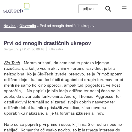
☰
Novice
»
Obvestila
»
Prvi od mnogih drastičnih ukrepov
Prvi od mnogih drastičnih ukrepov
Sergio
::
9. jul 2001
ob 00:48
Obvestila
- Moram priznati, da sem nad to potezo izjemno
Slo-Tech
razočaran, a kot je vsem aktivnim v Forumu razvidno, je bila
neizogibna. Ko je Slo-Tech izvedel prenovo, se je Primož spomnil
odlične ideje - kaj pa, če bi bili drugačni od drugih forumov ter bi
merili ne samo količino sporočil, ampak tudi pogostost, velikost
sporočila,... Na papirju je bila ideja odlična ter nekaj časa se je
zdelo, da stvar celo funkcionira. Andrej, Thomas, Aggressor ter
ostali aktivni forumaši so si zaradi svojih dobrih nasvetov ter
odličnih debat kaj hitro prislužili zvezdice, ki so novemu
uporabniku nakazale, ali je ta forumaš izkušen ali nov.
Nato so se pojavili prvi primeri oseb, ki jih na Slo-Techu nočemo -
nabijači. Komentirajoč vsako novico, so iz lastnega interesa do