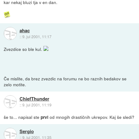
kar nekaj bluzi tja v en dan.
ahac
::
9. jul 2001, 11:17
Zvezdice so ble kul.
Če mislite, da brez zvezdic na forumu ne bo raznih bedakov se
zelo motite.
ChiefThunder
::
9. jul 2001, 11:19
še to... napisal ste
od mnogih drastičnih ukrepov. Kaj še sledi?
prvi
Sergio
::
9. jul 2001, 11:35