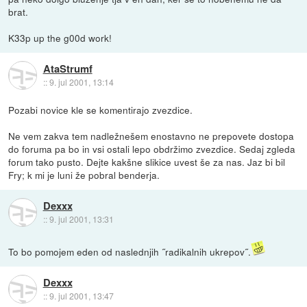
brat.
K33p up the g00d work!
AtaStrumf
::
9. jul 2001, 13:14
Pozabi novice kle se komentirajo zvezdice.
Ne vem zakva tem nadležnešem enostavno ne prepovete dostopa
do foruma pa bo in vsi ostali lepo obdržimo zvezdice. Sedaj zgleda
forum tako pusto. Dejte kakšne slikice uvest še za nas. Jaz bi bil
Fry; k mi je luni že pobral benderja.
Dexxx
::
9. jul 2001, 13:31
To bo pomojem eden od naslednjih ˝radikalnih ukrepov˝.
Dexxx
::
9. jul 2001, 13:47