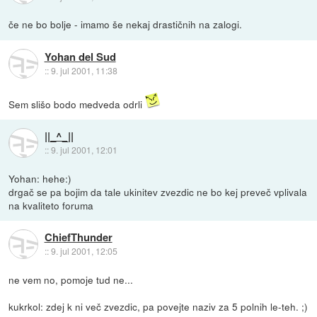
če ne bo bolje - imamo še nekaj drastičnih na zalogi.
Yohan del Sud
::
9. jul 2001, 11:38
Sem slišo bodo medveda odrli
||_^_||
::
9. jul 2001, 12:01
Yohan: hehe:)
drgač se pa bojim da tale ukinitev zvezdic ne bo kej preveč vplivala
na kvaliteto foruma
ChiefThunder
::
9. jul 2001, 12:05
ne vem no, pomoje tud ne...
kukrkol: zdej k ni več zvezdic, pa povejte naziv za 5 polnih le-teh. ;)