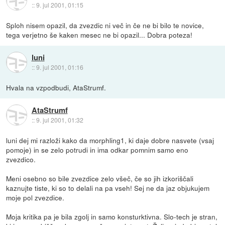
::
9. jul 2001, 01:15
Sploh nisem opazil, da zvezdic ni več in če ne bi bilo te novice,
tega verjetno še kaken mesec ne bi opazil... Dobra poteza!
luni
::
9. jul 2001, 01:16
Hvala na vzpodbudi, AtaStrumf.
AtaStrumf
::
9. jul 2001, 01:32
luni dej mi razloži kako da morphling1, ki daje dobre nasvete (vsaj
pomoje) in se zelo potrudi in ima odkar pomnim samo eno
zvezdico.
Meni osebno so bile zvezdice zelo všeč, če so jih izkoriščali
kaznujte tiste, ki so to delali na pa vseh! Sej ne da jaz objukujem
moje pol zvezdice.
Moja kritika pa je bila zgolj in samo konsturktivna. Slo-tech je stran,