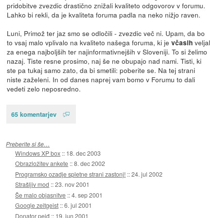
pridobitve zvezdic drastično znižali kvaliteto odgovorov v forumu.
Lahko bi rekli, da je kvaliteta foruma padla na neko nižjo raven.
Luni, Primož ter jaz smo se odločili - zvezdic več ni. Upam, da bo
to vsaj malo vplivalo na kvaliteto našega foruma, ki je
veljal
včasih
za enega najboljših ter najinformativnejših v Sloveniji. To si želimo
nazaj. Tiste resne prosimo, naj še ne obupajo nad nami. Tisti, ki
ste pa tukaj samo zato, da bi smetili: poberite se. Na tej strani
niste zaželeni. In od danes naprej vam bomo v Forumu to dali
vedeti zelo neposredno.
65 komentarjev
Preberite si še…
Windows XP box
::
18. dec 2003
Obrazložitev ankete
::
8. dec 2002
Programsko ozadje spletne strani zastonj!
::
24. jul 2002
Strašljiv mod
::
23. nov 2001
Še malo objasnitve
::
4. sep 2001
Google zeitgeist
::
6. jul 2001
Donator pejđ
::
19. jun 2001