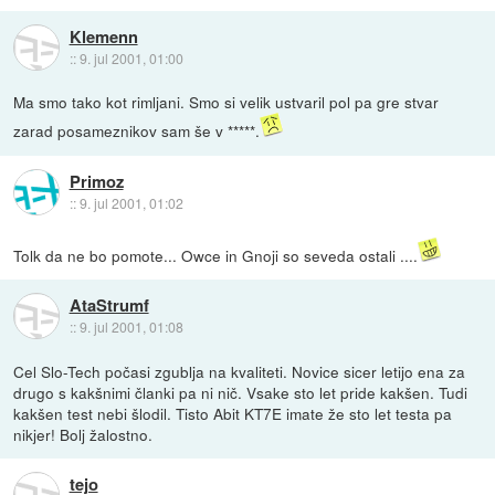
Klemenn
::
9. jul 2001, 01:00
Ma smo tako kot rimljani. Smo si velik ustvaril pol pa gre stvar
zarad posameznikov sam še v *****.
Primoz
::
9. jul 2001, 01:02
Tolk da ne bo pomote... Owce in Gnoji so seveda ostali ....
AtaStrumf
::
9. jul 2001, 01:08
Cel Slo-Tech počasi zgublja na kvaliteti. Novice sicer letijo ena za
drugo s kakšnimi članki pa ni nič. Vsake sto let pride kakšen. Tudi
kakšen test nebi šlodil. Tisto Abit KT7E imate že sto let testa pa
nikjer! Bolj žalostno.
tejo