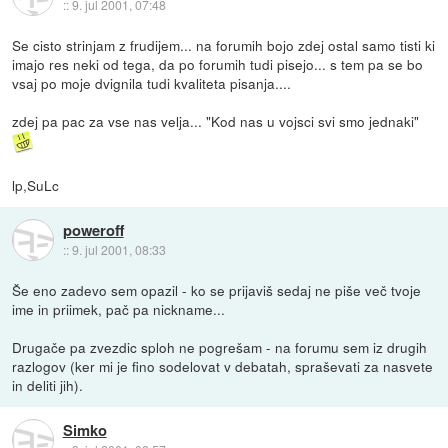
::
9. jul 2001, 07:48
Se cisto strinjam z frudijem... na forumih bojo zdej ostal samo tisti ki
imajo res neki od tega, da po forumih tudi pisejo... s tem pa se bo
vsaj po moje dvignila tudi kvaliteta pisanja....
zdej pa pac za vse nas velja... "Kod nas u vojsci svi smo jednaki"
lp,SuLc
poweroff
::
9. jul 2001, 08:33
Še eno zadevo sem opazil - ko se prijaviš sedaj ne piše več tvoje
ime in priimek, pač pa nickname...
Drugače pa zvezdic sploh ne pogrešam - na forumu sem iz drugih
razlogov (ker mi je fino sodelovat v debatah, spraševati za nasvete
in deliti jih).
Simko