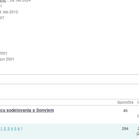
11
3. feb 2010
007
 2001
 jun 2001
Sporočila
oncu sodelovanja s Sonyjem
46
:
1
2
3
4
5
6
)
294
(