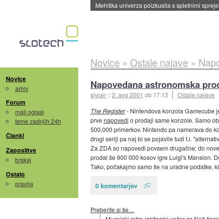
Mehiška univerza poizkusila s spletnimi sprejem
Novice
»
Ostale najave
»
Napo
Novice
Napovedana astronomska pro
arhiv
slycer
::
2. avg 2001
ob 17:12
Ostale najave
Forum
The Register
- Nintendova konzola Gamecube je 
mali oglasi
prve
napovedi
o prodaji same konzole. Samo ob z
teme zadnjih 24h
500,000 primerkov. Nintendo pa namerava do konc
Članki
drugi seriji pa naj bi se pojavile tudi t.i. "alternat
Za ZDA so napovedi povsem drugačne: do novembr
Zaposlitve
prodal še 900 000 kosov igre Luigi's Mansion. 
brskaj
Tako, počakajmo samo še na uradne podatke, ki 
Ostalo
pravila
0 komentarjev
Preberite si še…
Muzejski retro-igričarski večer za Noč čaro