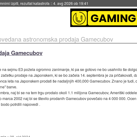
nimi izpiti, rezultat katastrofa
::
4. avg 2026 ob 19:41
vedana astronomska prodaja Gamecubov
daja Gamecubov
na sejmu E3 požela ogromno zanimanje, ki pa se gotovo ne bo usahnilo še dolgo 
ačetku prodaje na Japonskem, ki se bo začela 14. septembra je za pričakovati, da
a leta na Japonskem prodati še nadaljnjih 400,000 Gamecubov. Znano je tudi, da bod
ivne" barve.
a, naj bi se na tem trgu prodalo okoli 1.1 milijona Gamecubov, Ameriški oddelek
Do marca 2002 naj bi se število prodanih Gamecubov povečalo na 4 000 000. Ocen 
bodo potrdili napovedi .
vnic
::
28. okt 2024