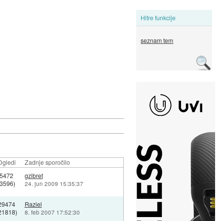
Hitre funkcije
seznam tem
Ogledi
Zadnje sporočilo
5472
gzibret
(3596)
24. jun 2009 15:35:37
29474
Raziel
21818)
8. feb 2007 17:52:30