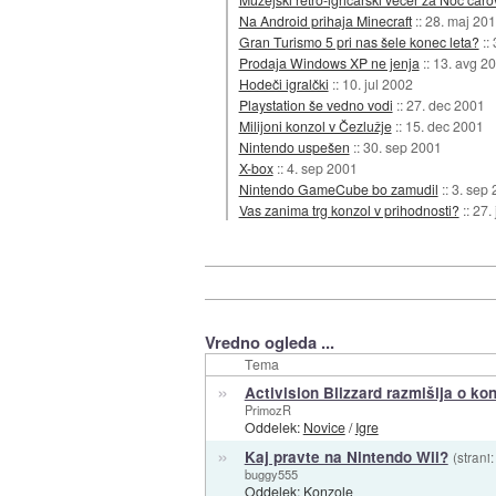
Na Android prihaja Minecraft
::
28. maj 20
Gran Turismo 5 pri nas šele konec leta?
::
Prodaja Windows XP ne jenja
::
13. avg 2
Hodeči igralčki
::
10. jul 2002
Playstation še vedno vodi
::
27. dec 2001
Milijoni konzol v Čezlužje
::
15. dec 2001
Nintendo uspešen
::
30. sep 2001
X-box
::
4. sep 2001
Nintendo GameCube bo zamudil
::
3. sep
Vas zanima trg konzol v prihodnosti?
::
27.
Vredno ogleda ...
Tema
»
Activision Blizzard razmišlja o k
PrimozR
Oddelek:
Novice
/
Igre
»
Kaj pravte na Nintendo Wii?
(strani
buggy555
Oddelek:
Konzole