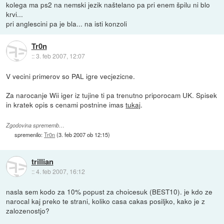
kolega ma ps2 na nemski jezik naštelano pa pri enem špilu ni blo
krvi...
pri anglescini pa je bla... na isti konzoli
Tr0n
::
3. feb 2007, 12:07
V vecini primerov so PAL igre vecjezicne.
Za narocanje Wii iger iz tujine ti pa trenutno priporocam UK. Spisek
in kratek opis s cenami postnine imas
tukaj
.
Zgodovina sprememb…
spremenilo:
Tr0n
(
3. feb 2007 ob 12:15
)
trillian
::
4. feb 2007, 16:12
nasla sem kodo za 10% popust za choicesuk (BEST10). je kdo ze
narocal kaj preko te strani, koliko casa cakas posiljko, kako je z
zalozenostjo?