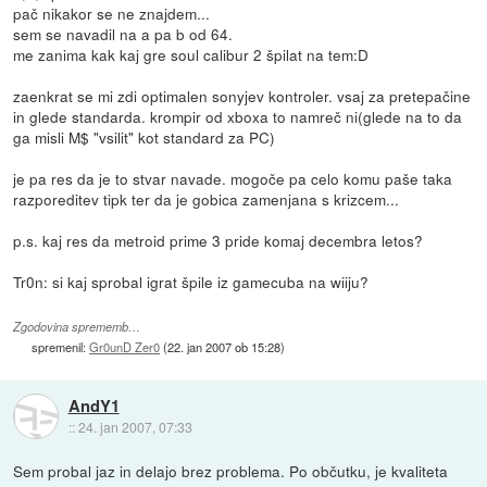
pač nikakor se ne znajdem...
sem se navadil na a pa b od 64.
me zanima kak kaj gre soul calibur 2 špilat na tem:D
zaenkrat se mi zdi optimalen sonyjev kontroler. vsaj za pretepačine
in glede standarda. krompir od xboxa to namreč ni(glede na to da
ga misli M$ "vsilit" kot standard za PC)
je pa res da je to stvar navade. mogoče pa celo komu paše taka
razporeditev tipk ter da je gobica zamenjana s krizcem...
p.s. kaj res da metroid prime 3 pride komaj decembra letos?
Tr0n: si kaj sprobal igrat špile iz gamecuba na wiiju?
Zgodovina sprememb…
spremenil:
Gr0unD Zer0
(
22. jan 2007 ob 15:28
)
AndY1
::
24. jan 2007, 07:33
Sem probal jaz in delajo brez problema. Po občutku, je kvaliteta