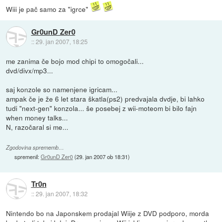
Wiii je pač samo za "igrce"
Gr0unD Zer0
::
29. jan 2007, 18:25
me zanima če bojo mod chipi to omogočali...
dvd/divx/mp3...
saj konzole so namenjene igricam...
ampak če je že 6 let stara škatla(ps2) predvajala dvdje, bi lahko
tudi "next-gen" konzola... še posebej z wii-moteom bi bilo fajn
when money talks...
N, razočaral si me...
Zgodovina sprememb…
spremenil:
Gr0unD Zer0
(
29. jan 2007 ob 18:31
)
Tr0n
::
29. jan 2007, 18:32
Nintendo bo na Japonskem prodajal Wiije z DVD podporo, morda