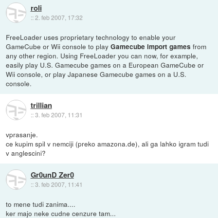
roli
::
2. feb 2007, 17:32
FreeLoader uses proprietary technology to enable your
GameCube or Wii console to play
from
Gamecube import games
any other region. Using FreeLoader you can now, for example,
easily play U.S. Gamecube games on a European GameCube or
Wii console, or play Japanese Gamecube games on a U.S.
console.
trillian
::
3. feb 2007, 11:31
vprasanje.
ce kupim spil v nemciji (preko amazona.de), ali ga lahko igram tudi
v anglescini?
Gr0unD Zer0
::
3. feb 2007, 11:41
to mene tudi zanima....
ker majo neke cudne cenzure tam...