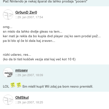
Pač Nintendo je nekaj šparal da lahko prodaja "poceni"
Gr0unD Zer0
::
29. jan 2007, 17:54
omg...
sn mislo da lahko dvdje gleas na tem...
ker mati je rekla da bo kupla dvd player zaj ko sem prodal ps2...
pa bi blo ql če bi dala kaj zraven...
nizki udarec, res...
(ko da bi tisti košček vezja stal kaj več kot 10 €)
mtosev
::
29. jan 2007, 18:09
LOL
Sm mislil kupit Wii zdaj pa bom resno premislil.
OldSkul
::
29. jan 2007, 18:25