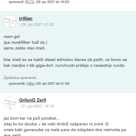
spremenil:
@LOL
(
29. jan 2007 ob 19:20
)
trillian
::
29. jan 2007, 21:32
mam ga!
(pa musklfiber tudi ze.)
samo zelde niso imeli.
btw. imeli so se kakih deset wiimotov danes ob petih, ce komu se
kak manjka v bb-giga=bof. nunchucki pridejo z naslednjo rundo.
Zgodovina sprememb…
spremenilo:
trillian
(
29. jan 2007 ob 21:34
)
Gr0unD Zer0
::
31. jan 2007, 18:19
jaz bom kar na ps3 pocakal...
zdaj ko bo sluzba + še neki drobiž našparan ni ovire :D
vmes kaki gamecube za male pare da odspilam dva metroida pa
dve zeldi.