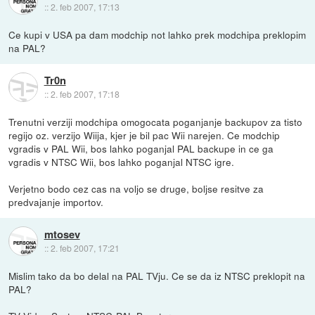
::
2. feb 2007, 17:13
Ce kupi v USA pa dam modchip not lahko prek modchipa preklopim
na PAL?
Tr0n
::
2. feb 2007, 17:18
Trenutni verziji modchipa omogocata poganjanje backupov za tisto
regijo oz. verzijo Wiija, kjer je bil pac Wii narejen. Ce modchip
vgradis v PAL Wii, bos lahko poganjal PAL backupe in ce ga
vgradis v NTSC Wii, bos lahko poganjal NTSC igre.
Verjetno bodo cez cas na voljo se druge, boljse resitve za
predvajanje importov.
mtosev
::
2. feb 2007, 17:21
Mislim tako da bo delal na PAL TVju. Ce se da iz NTSC preklopit na
PAL?