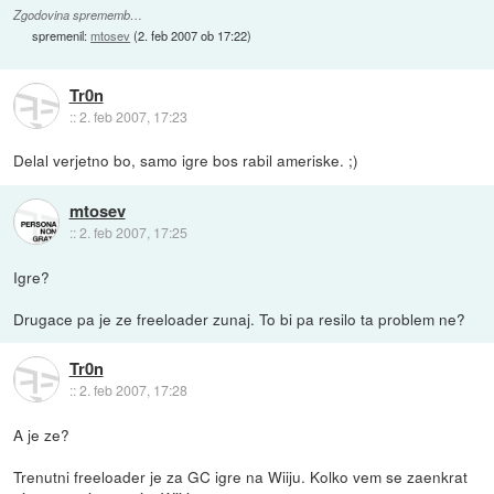
Zgodovina sprememb…
spremenil:
mtosev
(
2. feb 2007 ob 17:22
)
Tr0n
::
2. feb 2007, 17:23
Delal verjetno bo, samo igre bos rabil ameriske. ;)
mtosev
::
2. feb 2007, 17:25
Igre?
Drugace pa je ze freeloader zunaj. To bi pa resilo ta problem ne?
Tr0n
::
2. feb 2007, 17:28
A je ze?
Trenutni freeloader je za GC igre na Wiiju. Kolko vem se zaenkrat