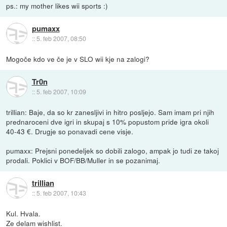
ps.: my mother likes wii sports :)
pumaxx
::
5. feb 2007, 08:50
Mogoče kdo ve če je v SLO wii kje na zalogi?
Tr0n
::
5. feb 2007, 10:09
trillian: Baje, da so kr zanesljivi in hitro posljejo. Sam imam pri njih
prednaroceni dve igri in skupaj s 10% popustom pride igra okoli
40-43 €. Drugje so ponavadi cene visje.
pumaxx: Prejsni ponedeljek so dobili zalogo, ampak jo tudi ze takoj
prodali. Poklici v BOF/BB/Muller in se pozanimaj.
trillian
::
5. feb 2007, 10:43
Kul. Hvala.
Ze delam wishlist.