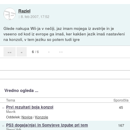
Raziel
::
8. feb 2007, 17:52
Glede nakupa Wii-ja v nečiji, jaz imam mojega iz avstrije in je
vseeno od kod iz evrope ga imaš, ker kakšen jezik imaš nastavleni
na konzoli, v tem jeziku so potem tudi igre
6
/ 6
»
»»
««
«
Vredno ogleda ...
Tema
Sporočila
»
Prvi rezultati boja konzol
45
Mavrik
Oddelek:
Novice
/
Konzole
»
PS3 dogaja(nja) in Sonyjeve izgube pri tem
167
Stepni Volk