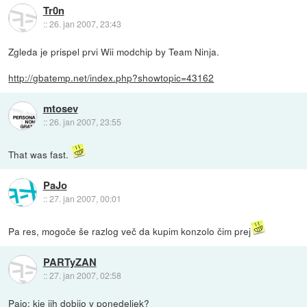
Tr0n
::
26. jan 2007, 23:43
Zgleda je prispel prvi Wii modchip by Team Ninja.
http://gbatemp.net/index.php?showtopic=43162
mtosev
::
26. jan 2007, 23:55
That was fast.
PaJo
::
27. jan 2007, 00:01
Pa res, mogoče še razlog več da kupim konzolo čim prej
PARTyZAN
::
27. jan 2007, 02:58
Pajo: kje jih dobijo v ponedeljek?