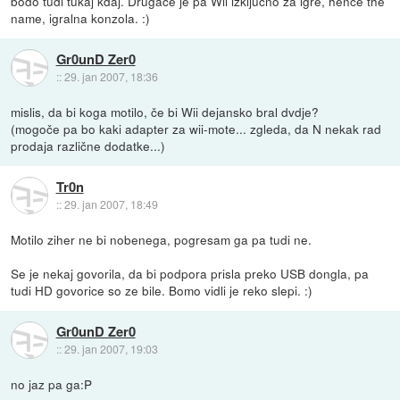
bodo tudi tukaj kdaj. Drugace je pa Wii izkljucno za igre, hence the
name, igralna konzola. :)
Gr0unD Zer0
::
29. jan 2007, 18:36
mislis, da bi koga motilo, če bi Wii dejansko bral dvdje?
(mogoče pa bo kaki adapter za wii-mote... zgleda, da N nekak rad
prodaja različne dodatke...)
Tr0n
::
29. jan 2007, 18:49
Motilo ziher ne bi nobenega, pogresam ga pa tudi ne.
Se je nekaj govorila, da bi podpora prisla preko USB dongla, pa
tudi HD govorice so ze bile. Bomo vidli je reko slepi. :)
Gr0unD Zer0
::
29. jan 2007, 19:03
no jaz pa ga:P