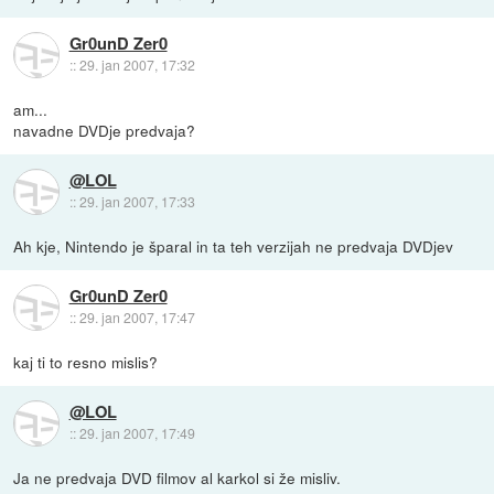
Gr0unD Zer0
::
29. jan 2007, 17:32
am...
navadne DVDje predvaja?
@LOL
::
29. jan 2007, 17:33
Ah kje, Nintendo je šparal in ta teh verzijah ne predvaja DVDjev
Gr0unD Zer0
::
29. jan 2007, 17:47
kaj ti to resno mislis?
@LOL
::
29. jan 2007, 17:49
Ja ne predvaja DVD filmov al karkol si že misliv.