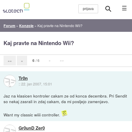
☰
Forum
»
Konzole
»
Kaj pravte na Nintendo Wii?
Kaj pravte na Nintendo Wii?
6
/ 6
»
»»
««
«
Tr0n
::
22. jan 2007, 15:01
Jaz na klasicen kontroler cakam ze od konca decembra. Pri Sendit
so nekaj zasrali in zdaj cakam, da mi posljejo zamenjavo.
Want my classic wiiii controller.
Gr0unD Zer0