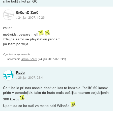
slike boljša kot pri GC.
Gr0unD Zer0
::
24. jan 2007, 10:26
zakon...
metroids, beware me!!
zdaj pa samo še playstation prodam...
pa letim po wiija
Zgodovina sprememb…
spremenil:
Gr0unD Zer0
(
24. jan 2007 ob 10:27
)
PaJo
::
26. jan 2007, 23:41
Če ti bo le pri nas uspelo dobit en kos te konzole, "celih" 60 kosov
pride v ponedeljek, tako da hudo mala pošiljka napram obljubljenih
300 kosov
Upam da se bo tudi za mene kaki Wiinašel