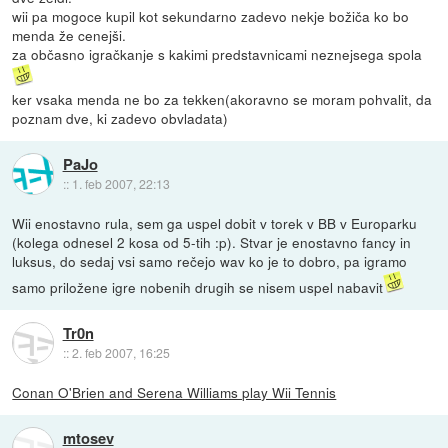
wii pa mogoce kupil kot sekundarno zadevo nekje božiča ko bo
menda že cenejši.
za občasno igračkanje s kakimi predstavnicami neznejsega spola
ker vsaka menda ne bo za tekken(akoravno se moram pohvalit, da
poznam dve, ki zadevo obvladata)
PaJo
::
1. feb 2007, 22:13
Wii enostavno rula, sem ga uspel dobit v torek v BB v Europarku
(kolega odnesel 2 kosa od 5-tih :p). Stvar je enostavno fancy in
luksus, do sedaj vsi samo rečejo wav ko je to dobro, pa igramo
samo priložene igre nobenih drugih se nisem uspel nabavit
Tr0n
::
2. feb 2007, 16:25
Conan O'Brien and Serena Williams play Wii Tennis
mtosev