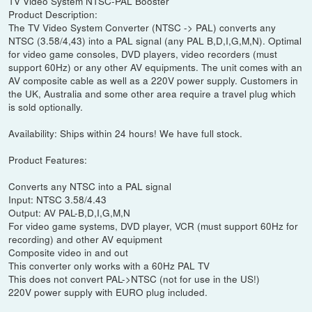
TV Video System NTSC-PAL Booster
Product Description:
The TV Video System Converter (NTSC -> PAL) converts any
NTSC (3.58/4,43) into a PAL signal (any PAL B,D,I,G,M,N). Optimal
for video game consoles, DVD players, video recorders (must
support 60Hz) or any other AV equipments. The unit comes with an
AV composite cable as well as a 220V power supply. Customers in
the UK, Australia and some other area require a travel plug which
is sold optionally.
Availability: Ships within 24 hours! We have full stock.
Product Features:
Converts any NTSC into a PAL signal
Input: NTSC 3.58/4.43
Output: AV PAL-B,D,I,G,M,N
For video game systems, DVD player, VCR (must support 60Hz for
recording) and other AV equipment
Composite video in and out
This converter only works with a 60Hz PAL TV
This does not convert PAL->NTSC (not for use in the US!)
220V power supply with EURO plug included.