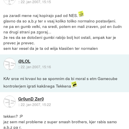
::
22. jan 2007, 15:15
pa zaradi mene naj kopirajo pad od NES.
glavno da so a,b,y ter x vsaj koliko toliko normalno postavljeni.
ne pa en gumb velki, na sredi, potem en mali zraven, pol en čudn
na drugi strani pa zgoraj...
že res da se določeni gumbi rabijo bolj kot ostali, ampak kar je
prevec je prevec.
sem kar vesel da je ta od wiija klasičen ter normalen
@LOL
::
22. jan 2007, 15:16
KAr srce mi krvavi ko se spomnim da bi moral s etm Gamecube
kontrolerjem igrati kakšnega Tekkena
Gr0unD Zer0
::
22. jan 2007, 15:22
tekken? :P
jaz sem mel probleme z super smash brothers, kjer rabis samo
a,b,z pa r.