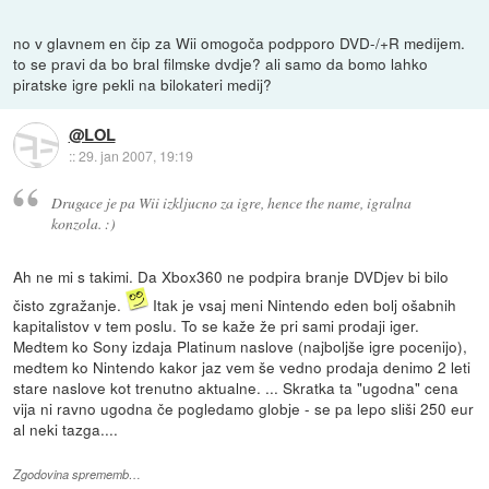
no v glavnem en čip za Wii omogoča podpporo DVD-/+R medijem.
to se pravi da bo bral filmske dvdje? ali samo da bomo lahko
piratske igre pekli na bilokateri medij?
@LOL
::
29. jan 2007, 19:19
Drugace je pa Wii izkljucno za igre, hence the name, igralna
konzola. :)
Ah ne mi s takimi. Da Xbox360 ne podpira branje DVDjev bi bilo
čisto zgražanje.
Itak je vsaj meni Nintendo eden bolj ošabnih
kapitalistov v tem poslu. To se kaže že pri sami prodaji iger.
Medtem ko Sony izdaja Platinum naslove (najboljše igre pocenijo),
medtem ko Nintendo kakor jaz vem še vedno prodaja denimo 2 leti
stare naslove kot trenutno aktualne. ... Skratka ta "ugodna" cena
vija ni ravno ugodna če pogledamo globje - se pa lepo sliši 250 eur
al neki tazga....
Zgodovina sprememb…