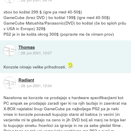
xbox bo koštal 299 $ (igre pa med 40-50$)
GameCube (brez DVD ) bo koštal 199$ (igre med 40-50$)
GameCube Matushita/Panasonic(DVD) bo koštal (če bo sploh pršu
v USA in Evropo) 329$
PS2 je in še košta okrog 300$ (popravte me če nimam prov)
Thomas
::
28. jun 2001, 10:07
Konzole nimajo velike prihodnosti.
Radiant
::
28. jun 2001, 12:04
Naceloma se konzole ne prodajajo s hardware specifikacjiami kot
PC ampak se prodajajo zaradi iger ki na njih laufajo in zaenkrat ma
X-BOX najslabsi linup GameCube pa najboljega PS2 pa je neki
vmse in konzole ponavadi kupujojo starsi ali babica (v vecini )in
verjemite mi te gledajo na ceno in jih DVD bolj ali manj ne briga ker
to kupujejo sineku /hcerkici za igranje in ne za sebe gledat filme .
Poleg tega pa tak vsi vemo kake probleme ma PS2 s svoji m