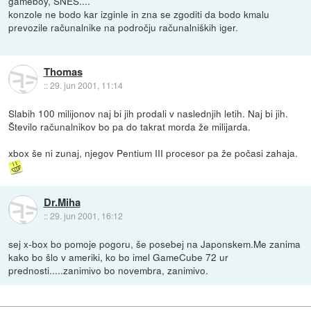
gameboy, SNES....
konzole ne bodo kar izginle in zna se zgoditi da bodo kmalu
prevozile računalnike na področju računalniških iger.
Thomas
::
29. jun 2001, 11:14
Slabih 100 milijonov naj bi jih prodali v naslednjih letih. Naj bi jih.
Število računalnikov bo pa do takrat morda že milijarda.
xbox še ni zunaj, njegov Pentium III procesor pa že počasi zahaja.
Dr.Miha
::
29. jun 2001, 16:12
sej x-box bo pomoje pogoru, še posebej na Japonskem.Me zanima
kako bo šlo v ameriki, ko bo imel GameCube 72 ur
prednosti.....zanimivo bo novembra, zanimivo.