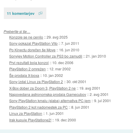
11 komentarjev
Preberite si še…
Konzole se ne ceníjo
::
29. avg 2025
Sony pokazal PlayStation Vito
::
7. jun 2011
Po Kinectu dorečen še Move
::
16. jun 2010
Sonyjev Motion Controller za PS3 bo zamudil
::
21. jan 2010
Prvi rezultati boja konzol
::
10. dec 2006
PlayStation 2 omrežen
::
12. mar 2002
Še prodaja X-boxa
::
10. jan 2002
Sony izdal Linux za PlayStation 2
::
30. okt 2001
X-Box dober za Doom 3, PlayStation 2 ne
::
19. avg 2001
Napovedana astronomska prodaja Gamecubov
::
2. avg 2001
Sony PlayStation kmalu (slaba) alternativa PC-jem
::
9. jul 2001
PlayStation 2 kot nadomestek za PC
::
8. jun 2001
Linux za PlayStation
::
1. jun 2001
Irak kupuje PlayStatione2!
::
19. dec 2000