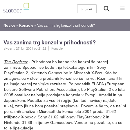
☰
Novice
»
Konzole
»
Vas zanima trg konzol v prihodnosti?
Vas zanima trg konzol v prihodnosti?
slycer
::
27. jun 2001
ob 21:32
Konzole
- Prihodnost bo kar se tiče konzol še precej
The Register
zanimiva. Spopadli se bodo trije težkokategorniki - Sony
PlayStation 2, Nintendo Gamecube in Microsoft X-Box. Kdo bo
zmagovalec v številu prodanih konzol se še ne ve. Razni analitiki
pa imajo precej zanimive razultate. Po podatkih ELSPA (European
Leisure Software Publishers Association), bo PlayStation 2 do leta
2005 ostal kot najbolje prodajana konzola v Evropi, Ameriki in na
Japonskem. Podatke za vse tri regije (kot tudi novico) najdete
tukaj
, zato jih ne bom posebej prepisoval. Povem le še to, da naj bi
po raznih analizah Microsoft do konca leta 2004 prodal 31.62
milijonov X-boxov, Sony 31.62 milijonov PlayStationov 2 in
Nintendo 31.88 milijonov Gamecubov. Vendar ne pozabite, da so
to le špekulacije.