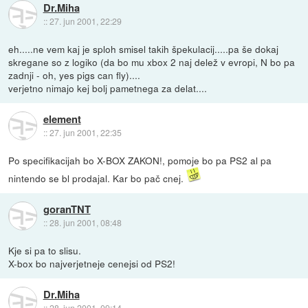
Dr.Miha
::
27. jun 2001, 22:29
eh.....ne vem kaj je sploh smisel takih špekulacij.....pa še dokaj
skregane so z logiko (da bo mu xbox 2 naj delež v evropi, N bo pa
zadnji - oh, yes pigs can fly)....
verjetno nimajo kej bolj pametnega za delat....
element
::
27. jun 2001, 22:35
Po specifikacijah bo X-BOX ZAKON!, pomoje bo pa PS2 al pa
nintendo se bl prodajal. Kar bo pač cnej.
goranTNT
::
28. jun 2001, 08:48
Kje si pa to slisu.
X-box bo najverjetneje cenejsi od PS2!
Dr.Miha
::
28. jun 2001, 09:14