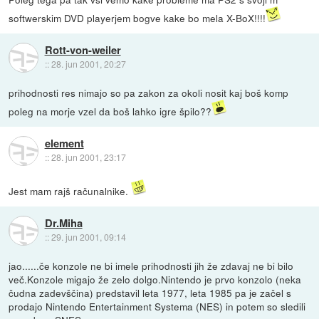
softwerskim DVD playerjem bogve kake bo mela X-BoX!!!!
Rott-von-weiler
::
28. jun 2001, 20:27
prihodnosti res nimajo so pa zakon za okoli nosit kaj boš komp
poleg na morje vzel da boš lahko igre špilo??
element
::
28. jun 2001, 23:17
Jest mam rajš računalnike.
Dr.Miha
::
29. jun 2001, 09:14
jao......če konzole ne bi imele prihodnosti jih že zdavaj ne bi bilo
več.Konzole migajo že zelo dolgo.Nintendo je prvo konzolo (neka
čudna zadevščina) predstavil leta 1977, leta 1985 pa je začel s
prodajo Nintendo Entertainment Systema (NES) in potem so sledili