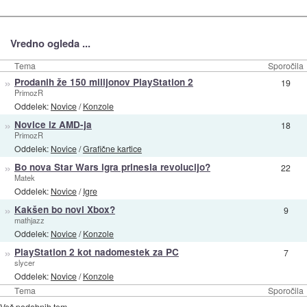
Vredno ogleda ...
Tema
Sporočila
»
Prodanih že 150 milijonov PlayStation 2
19
PrimozR
Oddelek:
Novice
/
Konzole
»
Novice iz AMD-ja
18
PrimozR
Oddelek:
Novice
/
Grafične kartice
»
Bo nova Star Wars igra prinesla revolucijo?
22
Matek
Oddelek:
Novice
/
Igre
»
Kakšen bo novi Xbox?
9
mathjazz
Oddelek:
Novice
/
Konzole
»
PlayStation 2 kot nadomestek za PC
7
slycer
Oddelek:
Novice
/
Konzole
Tema
Sporočila
Več podobnih tem