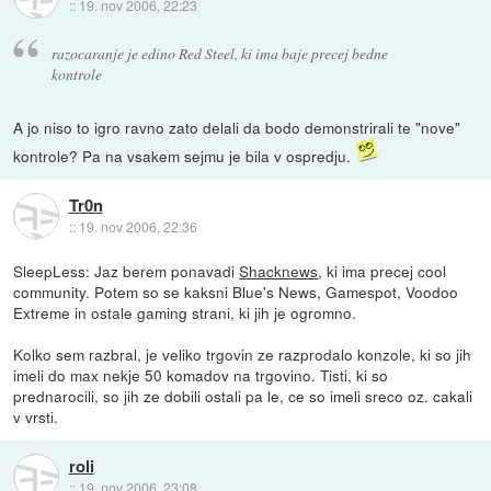
::
19. nov 2006, 22:23
razocaranje je edino Red Steel, ki ima baje precej bedne
kontrole
A jo niso to igro ravno zato delali da bodo demonstrirali te "nove"
kontrole? Pa na vsakem sejmu je bila v ospredju.
Tr0n
::
19. nov 2006, 22:36
SleepLess: Jaz berem ponavadi
Shacknews
, ki ima precej cool
community. Potem so se kaksni Blue's News, Gamespot, Voodoo
Extreme in ostale gaming strani, ki jih je ogromno.
Kolko sem razbral, je veliko trgovin ze razprodalo konzole, ki so jih
imeli do max nekje 50 komadov na trgovino. Tisti, ki so
prednarocili, so jih ze dobili ostali pa le, ce so imeli sreco oz. cakali
v vrsti.
roli
::
19. nov 2006, 23:08