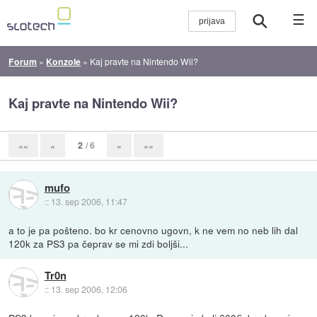
☰
Forum
»
Konzole
»
Kaj pravte na Nintendo Wii?
Kaj pravte na Nintendo Wii?
2
/ 6
««
«
»
»»
mufo
::
13. sep 2006, 11:47
a to je pa pošteno. bo kr cenovno ugovn, k ne vem no neb lih dal
120k za PS3 pa čeprav se mi zdi boljši...
Tr0n
::
13. sep 2006, 12:06