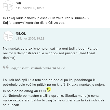
roli
::
19. nov 2006, 18:27
In zakaj rabiš osnovni plošček? In zakaj rabiš "nunčak"?
Saj je osnovni kontroler čisto OK za vse.
@LOL
::
19. nov 2006, 19:22
No nunčak bo praktično nujen saj ima gori tudi trigger. Pa tudi
recimo v demonstracijah je skor povsod prisoten (Red Steel
denimo).
Saj je osnovni kontroler čisto OK za vse.
Lol kok boš špilu ti s tem eno arkado al pa kej podobnega ki
potrebuje celo več ko pritisk na en knof? Skratka nunčak je nujen.
In baje da bo okrog 40 EUR
Ja NIntendo bo mastno služil z opremo. Skratka mene je cena
malce razočarala. Lahko bi vsaj če ne drugega za ta keš notr dali
še nunčak