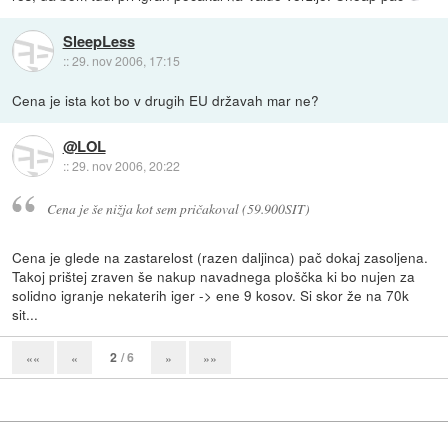
SleepLess
::
29. nov 2006, 17:15
Cena je ista kot bo v drugih EU državah mar ne?
@LOL
::
29. nov 2006, 20:22
Cena je še nižja kot sem pričakoval (59.900SIT)
Cena je glede na zastarelost (razen daljinca) pač dokaj zasoljena.
Takoj prištej zraven še nakup navadnega ploščka ki bo nujen za
solidno igranje nekaterih iger -> ene 9 kosov. Si skor že na 70k
sit...
2
/ 6
««
«
»
»»