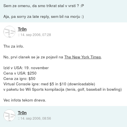
Sem ze omenu, da smo trikrat stal v vrsti ? :P
Aja, pa sorry za late reply, sem bil na morju :)
Tr0n
::
14. sep 2006, 07:28
Thx za info.
No, prvi clanek se je ze pojavil na
The New York Times
.
Izid v USA: 19. november
Cena v USA: $250
Cena za igro: $50
Virtual Console igre: med $5 in $10 (downloadable)
v paketu bo Wii Sports kompilacija (tenis, golf, baseball in bowling)
Vec infota tekom dneva.
Tr0n
::
14. sep 2006, 08:56