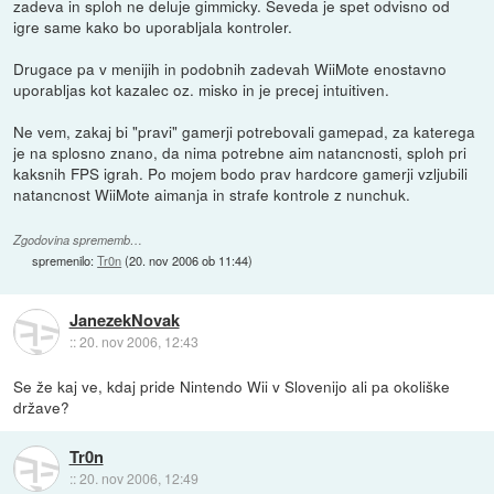
zadeva in sploh ne deluje gimmicky. Seveda je spet odvisno od
igre same kako bo uporabljala kontroler.
Drugace pa v menijih in podobnih zadevah WiiMote enostavno
uporabljas kot kazalec oz. misko in je precej intuitiven.
Ne vem, zakaj bi "pravi" gamerji potrebovali gamepad, za katerega
je na splosno znano, da nima potrebne aim natancnosti, sploh pri
kaksnih FPS igrah. Po mojem bodo prav hardcore gamerji vzljubili
natancnost WiiMote aimanja in strafe kontrole z nunchuk.
Zgodovina sprememb…
spremenilo:
Tr0n
(
20. nov 2006 ob 11:44
)
JanezekNovak
::
20. nov 2006, 12:43
Se že kaj ve, kdaj pride Nintendo Wii v Slovenijo ali pa okoliške
države?
Tr0n
::
20. nov 2006, 12:49