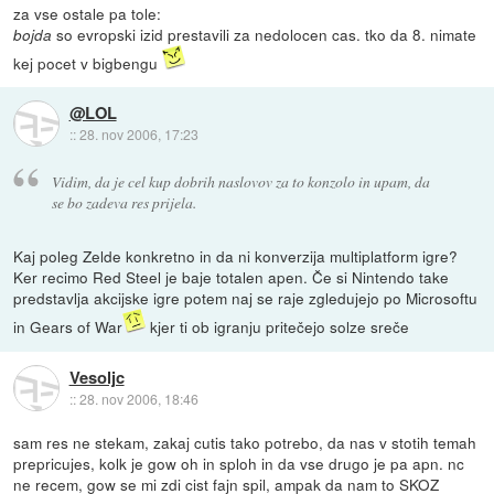
za vse ostale pa tole:
so evropski izid prestavili za nedolocen cas. tko da 8. nimate
bojda
kej pocet v bigbengu
@LOL
::
28. nov 2006, 17:23
Vidim, da je cel kup dobrih naslovov za to konzolo in upam, da
se bo zadeva res prijela.
Kaj poleg Zelde konkretno in da ni konverzija multiplatform igre?
Ker recimo Red Steel je baje totalen apen. Če si Nintendo take
predstavlja akcijske igre potem naj se raje zgledujejo po Microsoftu
in Gears of War
kjer ti ob igranju pritečejo solze sreče
Vesoljc
::
28. nov 2006, 18:46
sam res ne stekam, zakaj cutis tako potrebo, da nas v stotih temah
prepricujes, kolk je gow oh in sploh in da vse drugo je pa apn. nc
ne recem, gow se mi zdi cist fajn spil, ampak da nam to SKOZ