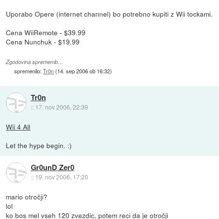
Uporabo Opere (internet channel) bo potrebno kupiti z Wii tockami.
Cena WiiRemote - $39.99
Cena Nunchuk - $19.99
Zgodovina sprememb…
spremenilo:
Tr0n
(
14. sep 2006 ob 16:32
)
Tr0n
::
17. nov 2006, 22:39
Wii 4 All
Let the hype begin. :)
Gr0unD Zer0
::
19. nov 2006, 17:20
mario otročji?
lol
ko bos mel vseh 120 zvezdic, potem reci da je otročji