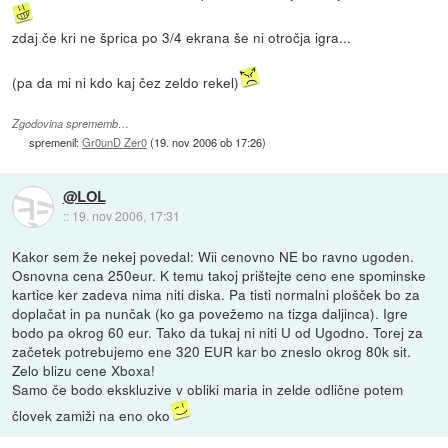
zdaj če kri ne šprica po 3/4 ekrana še ni otročja igra...
(pa da mi ni kdo kaj čez zeldo rekel)
Zgodovina sprememb…
spremenil:
Gr0unD Zer0
(
19. nov 2006 ob 17:26
)
@LOL
::
19. nov 2006, 17:31
Kakor sem že nekej povedal: Wii cenovno NE bo ravno ugoden.
Osnovna cena 250eur. K temu takoj prištejte ceno ene spominske
kartice ker zadeva nima niti diska. Pa tisti normalni plošček bo za
doplačat in pa nunčak (ko ga povežemo na tizga daljinca). Igre
bodo pa okrog 60 eur. Tako da tukaj ni niti U od Ugodno. Torej za
začetek potrebujemo ene 320 EUR kar bo zneslo okrog 80k sit.
Zelo blizu cene Xboxa!
Samo če bodo ekskluzive v obliki maria in zelde odlične potem
človek zamiži na eno oko