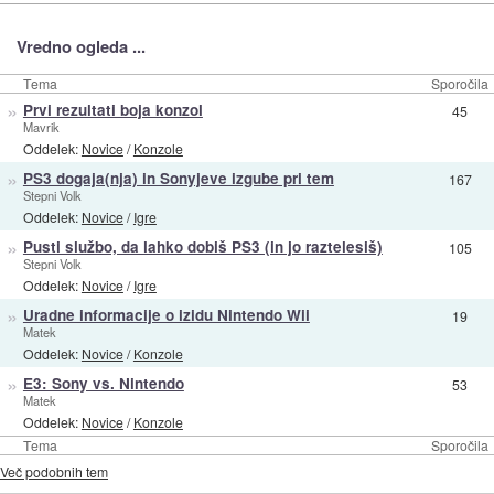
Vredno ogleda ...
Tema
Sporočila
»
Prvi rezultati boja konzol
45
Mavrik
Oddelek:
Novice
/
Konzole
»
PS3 dogaja(nja) in Sonyjeve izgube pri tem
167
Stepni Volk
Oddelek:
Novice
/
Igre
»
Pusti službo, da lahko dobiš PS3 (in jo raztelesiš)
105
Stepni Volk
Oddelek:
Novice
/
Igre
»
Uradne informacije o izidu Nintendo Wii
19
Matek
Oddelek:
Novice
/
Konzole
»
E3: Sony vs. Nintendo
53
Matek
Oddelek:
Novice
/
Konzole
Tema
Sporočila
Več podobnih tem