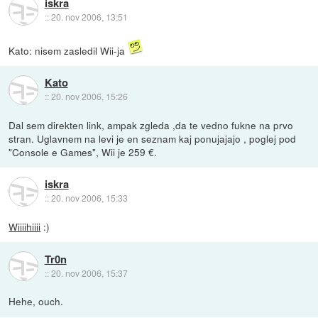
iskra
::
20. nov 2006, 13:51
Kato: nisem zasledil Wii-ja
Kato
::
20. nov 2006, 15:26
Dal sem direkten link, ampak zgleda ,da te vedno fukne na prvo
stran. Uglavnem na levi je en seznam kaj ponujajajo , poglej pod
"Console e Games", Wii je 259 €.
iskra
::
20. nov 2006, 15:33
Wiiiihiiii
:)
Tr0n
::
20. nov 2006, 15:37
Hehe, ouch.