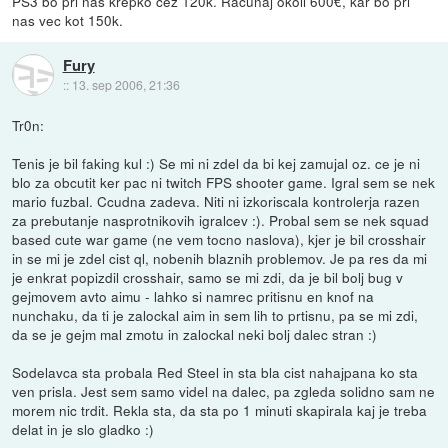
PS3 bo pri nas krepko cez 120k. Racunaj okoli 600€, kar bo pri
nas vec kot 150k.
Fury
::
13. sep 2006, 21:36
Tr0n:
Tenis je bil faking kul :) Se mi ni zdel da bi kej zamujal oz. ce je ni
blo za obcutit ker pac ni twitch FPS shooter game. Igral sem se nek
mario fuzbal. Ccudna zadeva. Niti ni izkoriscala kontrolerja razen
za prebutanje nasprotnikovih igralcev :). Probal sem se nek squad
based cute war game (ne vem tocno naslova), kjer je bil crosshair
in se mi je zdel cist ql, nobenih blaznih problemov. Je pa res da mi
je enkrat popizdil crosshair, samo se mi zdi, da je bil bolj bug v
gejmovem avto aimu - lahko si namrec pritisnu en knof na
nunchaku, da ti je zalockal aim in sem lih to prtisnu, pa se mi zdi,
da se je gejm mal zmotu in zalockal neki bolj dalec stran :)
Sodelavca sta probala Red Steel in sta bla cist nahajpana ko sta
ven prisla. Jest sem samo videl na dalec, pa zgleda solidno sam ne
morem nic trdit. Rekla sta, da sta po 1 minuti skapirala kaj je treba
delat in je slo gladko :)