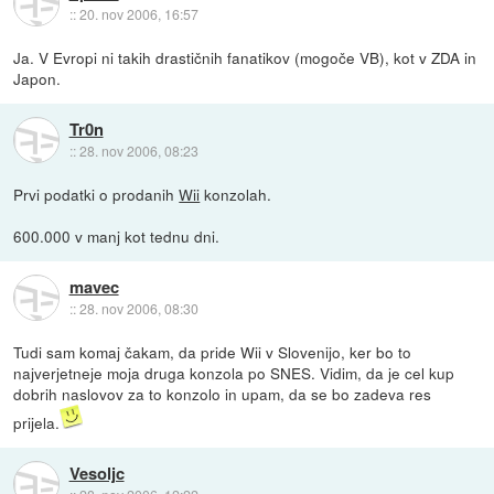
::
20. nov 2006, 16:57
Ja. V Evropi ni takih drastičnih fanatikov (mogoče VB), kot v ZDA in
Japon.
Tr0n
::
28. nov 2006, 08:23
Prvi podatki o prodanih
Wii
konzolah.
600.000 v manj kot tednu dni.
mavec
::
28. nov 2006, 08:30
Tudi sam komaj čakam, da pride Wii v Slovenijo, ker bo to
najverjetneje moja druga konzola po SNES. Vidim, da je cel kup
dobrih naslovov za to konzolo in upam, da se bo zadeva res
prijela.
Vesoljc