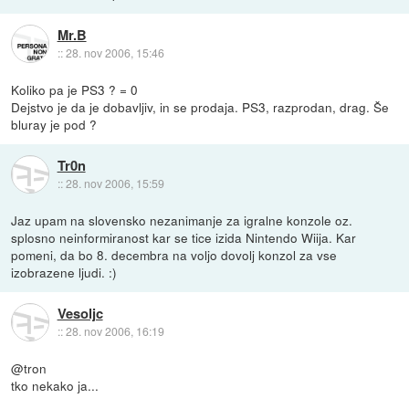
Mr.B
::
28. nov 2006, 15:46
Koliko pa je PS3 ? = 0
Dejstvo je da je dobavljiv, in se prodaja. PS3, razprodan, drag. Še
bluray je pod ?
Tr0n
::
28. nov 2006, 15:59
Jaz upam na slovensko nezanimanje za igralne konzole oz.
splosno neinformiranost kar se tice izida Nintendo Wiija. Kar
pomeni, da bo 8. decembra na voljo dovolj konzol za vse
izobrazene ljudi. :)
Vesoljc
::
28. nov 2006, 16:19
@tron
tko nekako ja...