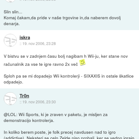
Slin slin...
Komaj čakam,da pride v naše trgovine in,da naberem dovolj
denarja.
iskra
::
19. nov 2006, 23:28
V bistvu se v zadnjem času bolj nagibam h Wii-ju, ker stane nov
računalnik za vse te igre ravno 2x več
Sploh pa se mi dopadejo Wii kontrolerji - SIXAXIS in ostale škatlice
odpadejo.
Tr0n
::
19. nov 2006, 23:30
@LOL: Wii Sports, ki je zraven v paketu, je misljen za
demonstracijo kontrolerja.
In koliko berem poste, je folk precej navdusen nad to igro
(addictive). Nekateri se celo Zelde niso probali, ker se vedno igrajo