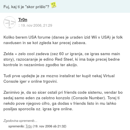
Fuj, kaj ti je "skor prišlo"?
Tr0n
::
19. nov 2006, 21:29
Koliko berem USA forume (danes je uraden izid Wii v USA) je folk
navdusen in se kot zgleda kar precej zabava.
Zelda = zelo cool zadeva (cez 60 ur igranja, ce igras samo main
story), razocaranje je edino Red Steel, ki ima baje precej bedne
kontrole in nezanimivo zgodbo ter akcijo.
Tudi prve updejte je ze mozno instalirat ter kupit nekaj Virtual
Console iger v online trgovini.
Zanimivo je, da so sicer ostali pri friends code sistemu, vendar bo
sedaj samo eden za celotno konzolo (Console Number). Torej ti
nekdo pove njegovo cifro, ga dodas v friends listo in mu lahko
posiljas sporocila oz. igras igre online.
Zgodovina sprememb…
spremenilo:
Tr0n
(
19. nov 2006 ob 21:32
)