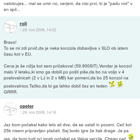
natolcujes... mal se umir no, verjem, da nisi prvi, ki je "padu not" v
en spil...
roli
::
29. nov 2006, 14:02
Bravo!
To se mi zdi prvič,da je neka konzola dobavljiva v SLO ob istem
času kot v EU.
Cena je še nižja kot sem pričakoval (59.900SIT).Vendar je konzol
malo.V letaku,ki smo ga dobili po pošti piše,da bo na voljo v 4
poslovalnicah (2 v LJ in 2 v MB) kar pomeni,da bo 25 konzol na
poslovalnico.Težko,da bi ga lahko dobil čez en teden
GRRR.
opeter
::
29. nov 2006, 14:16
Jaz bom počakal kako leto ali dve, da se ustali in poceni. Ceč kot
25k nisem pripravljen plačati. Saj bodo igre že itak drage. Je pa
res, da bom tudi pri igrah počakal na Value verzije. Cheap pač