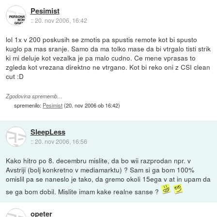
Pesimist
::
20. nov 2006, 16:42
lol 1x v 200 poskusih se zmotis pa spustis remote kot bi spusto
kuglo pa mas sranje. Samo da ma tolko mase da bi vtrgalo tisti strik
ki mi deluje kot vezalka je pa malo cudno. Ce mene vprasas to
zgleda kot vrezana direktno ne vtrgano. Kot bi reko oni z CSI clean
cut :D
Zgodovina sprememb…
spremenilo:
Pesimist
(
20. nov 2006 ob 16:42
)
SleepLess
::
20. nov 2006, 16:56
Kako hitro po 8. decembru mislite, da bo wii razprodan npr. v
Avstriji (bolj konkretno v mediamarktu) ? Sam si ga bom 100%
omislil pa se naneslo je tako, da gremo okoli 15ega v at in upam da
se ga bom dobil. Mislite imam kake realne sanse ?
opeter