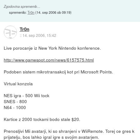
Zgodovina sprememb…
spremenilo:
Tr0n
(
14. sep 2006 ob 09:19
)
Tr0n
::
14. sep 2006, 15:42
Live porocanje iz New York Nintendo konference.
http://www.gamespot.com/news/6157575.html
Podoben sistem mikrotransakcij kot pri Microsoft Points.
Virtual konzola
NES igra - 500 Wii tock
SNES - 800
N64 - 1000
Kartice z 2000 tockami bodo stale $20.
Prenosljivi Mii avatarji, ki so shranjeni v WiiRemote. Torej ce gres k
prijatelju, bos lahko igral igre s svojim avatarjem.