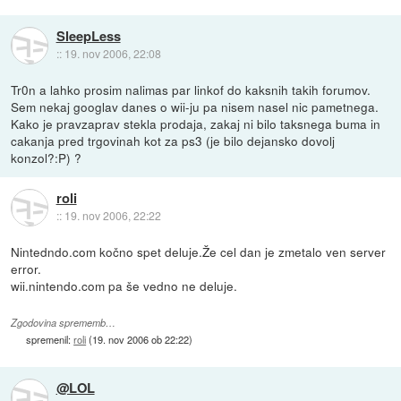
SleepLess
::
19. nov 2006, 22:08
Tr0n a lahko prosim nalimas par linkof do kaksnih takih forumov.
Sem nekaj googlav danes o wii-ju pa nisem nasel nic pametnega.
Kako je pravzaprav stekla prodaja, zakaj ni bilo taksnega buma in
cakanja pred trgovinah kot za ps3 (je bilo dejansko dovolj
konzol?:P) ?
roli
::
19. nov 2006, 22:22
Nintedndo.com kočno spet deluje.Že cel dan je zmetalo ven server
error.
wii.nintendo.com pa še vedno ne deluje.
Zgodovina sprememb…
spremenil:
roli
(
19. nov 2006 ob 22:22
)
@LOL