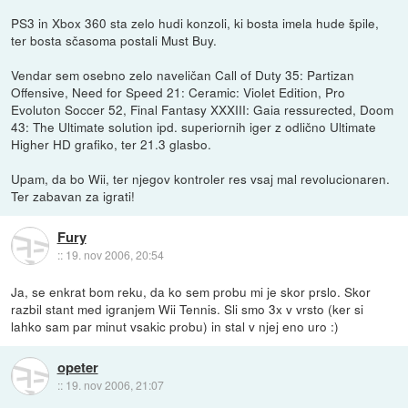
PS3 in Xbox 360 sta zelo hudi konzoli, ki bosta imela hude špile,
ter bosta sčasoma postali Must Buy.
Vendar sem osebno zelo naveličan Call of Duty 35: Partizan
Offensive, Need for Speed 21: Ceramic: Violet Edition, Pro
Evoluton Soccer 52, Final Fantasy XXXIII: Gaia ressurected, Doom
43: The Ultimate solution ipd. superiornih iger z odlično Ultimate
Higher HD grafiko, ter 21.3 glasbo.
Upam, da bo Wii, ter njegov kontroler res vsaj mal revolucionaren.
Ter zabavan za igrati!
Fury
::
19. nov 2006, 20:54
Ja, se enkrat bom reku, da ko sem probu mi je skor prslo. Skor
razbil stant med igranjem Wii Tennis. Sli smo 3x v vrsto (ker si
lahko sam par minut vsakic probu) in stal v njej eno uro :)
opeter
::
19. nov 2006, 21:07