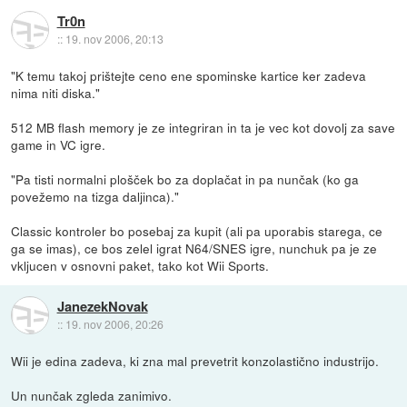
Tr0n
::
19. nov 2006, 20:13
"K temu takoj prištejte ceno ene spominske kartice ker zadeva
nima niti diska."
512 MB flash memory je ze integriran in ta je vec kot dovolj za save
game in VC igre.
"Pa tisti normalni plošček bo za doplačat in pa nunčak (ko ga
povežemo na tizga daljinca)."
Classic kontroler bo posebaj za kupit (ali pa uporabis starega, ce
ga se imas), ce bos zelel igrat N64/SNES igre, nunchuk pa je ze
vkljucen v osnovni paket, tako kot Wii Sports.
JanezekNovak
::
19. nov 2006, 20:26
Wii je edina zadeva, ki zna mal prevetrit konzolastično industrijo.
Un nunčak zgleda zanimivo.