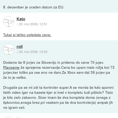
8. december je uraden datum za EU.
Kato
::
20. nov 2006, 12:51
Tukaj si lahko ogledate cene.
roli
::
20. nov 2006, 13:04
Dodamo še 8 jurjev za Slovenijo in pridemo do cene 70 jujev.
Playgame
že sprejema rezervacije.Cena bo upam malo nižja kot 73
jurjev,ker toliko pa vse eno ne dam.Za Xbox sem dal 39 jurjev pa
že to je veliko.
Drugače pa se mi zdi ta kontroler super.A se morda še kdo spomni
tistih video iger na kasete kjer si imel v kompletu tudi pištolo? Tisto
je bilo zelo zabavno. Sicer imam še dva kompleta doma (enega z
tipkovnico,enega brez,pri vsakem pa še dva kontrolerja) ampak jih
ne igram več.