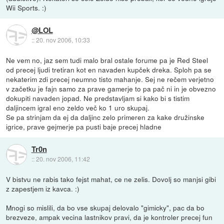
Wii Sports. :)
@LOL
::
20. nov 2006, 10:33
Ne vem no, jaz sem tudi malo bral ostale forume pa je Red Steel
od precej ljudi tretiran kot en navaden kupček dreka. Sploh pa se
nekaterim zdi precej neumno tisto mahanje. Sej ne rečem verjetno
v začetku je fajn samo za prave gamerje to pa pač ni in je obvezno
dokupiti navaden jopad. Ne predstavljam si kako bi s tistim
daljincem igral eno zeldo več ko 1 uro skupaj.
Se pa strinjam da ej da daljinc zelo primeren za kake družinske
igrice, prave gejmerje pa pusti baje precej hladne
Tr0n
::
20. nov 2006, 11:42
V bistvu ne rabis tako fejst mahat, ce ne zelis. Dovolj so manjsi gibi
z zapestjem iz kavca. :)
Mnogi so mislili, da bo vse skupaj delovalo "gimicky", pac da bo
brezveze, ampak vecina lastnikov pravi, da je kontroler precej fun