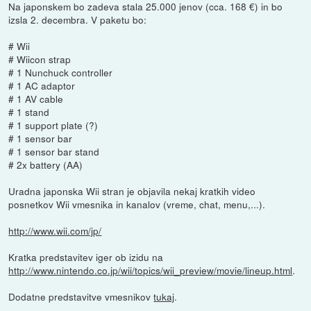
Na japonskem bo zadeva stala 25.000 jenov (cca. 168 €) in bo
izsla 2. decembra. V paketu bo:
# Wii
# Wiicon strap
# 1 Nunchuck controller
# 1 AC adaptor
# 1 AV cable
# 1 stand
# 1 support plate (?)
# 1 sensor bar
# 1 sensor bar stand
# 2x battery (AA)
Uradna japonska Wii stran je objavila nekaj kratkih video
posnetkov Wii vmesnika in kanalov (vreme, chat, menu,...).
http://www.wii.com/jp/
Kratka predstavitev iger ob izidu na
http://www.nintendo.co.jp/wii/topics/wii_preview/movie/lineup.html
.
Dodatne predstavitve vmesnikov
tukaj
.