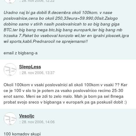
::
28. nov 2006, 12:22
Uradno naj bi ga dobili 8.decembra okoli 100kom. v nase
poslovalnice,cena bo okoli 250,33eura=59.990,00sit.Zalogo
dobimo samo v stirih nasih poslovalnicah to so big bang giga
BTC,ter big bang mega btc,big bang europark,ter big bang mb
trzaska 7.Paket bo vseboval konzolo wii,ter en igralni ploscek,igra
wii sports,kabli.Prednarocil ne sprejemamo!!
email z bigbang-a
SleepLess
::
28. nov 2006, 13:37
Okoli 100kom v vsaki poslovalnici ali okoli 100kom v vsaki ?? Ker
ce je 100 v slo to je potem za vsako poslovalnico recimo 25-30
enot samo. Meni se zdi to zelo malo. Mah ja bom pa sel 8mega
probat svojo sreco v bigbanga v europark pa ga poskusil dobit :)
Vesoljc
::
28. nov 2006, 14:06
100 komadov skupi