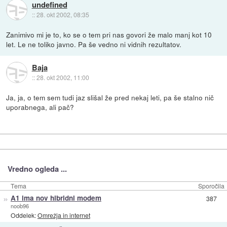
undefined
::
28. okt 2002, 08:35
Zanimivo mi je to, ko se o tem pri nas govori že malo manj kot 10
let. Le ne toliko javno. Pa še vedno ni vidnih rezultatov.
Baja
::
28. okt 2002, 11:00
Ja, ja, o tem sem tudi jaz slišal že pred nekaj leti, pa še stalno nič
uporabnega, ali pač?
Vredno ogleda ...
Tema
Sporočila
»
A1 ima nov hibridni modem
387
noob96
Oddelek:
Omrežja in internet