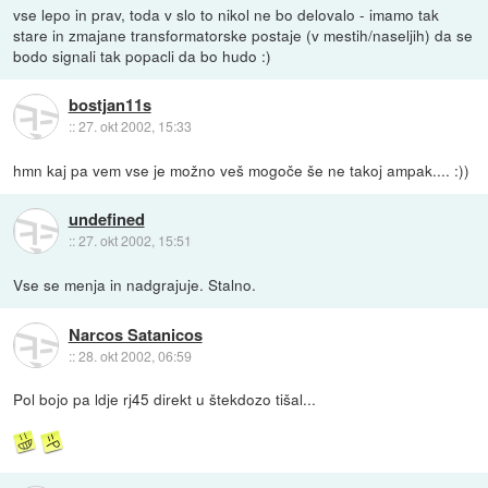
vse lepo in prav, toda v slo to nikol ne bo delovalo - imamo tak
stare in zmajane transformatorske postaje (v mestih/naseljih) da se
bodo signali tak popacli da bo hudo :)
bostjan11s
::
27. okt 2002, 15:33
hmn kaj pa vem vse je možno veš mogoče še ne takoj ampak.... :))
undefined
::
27. okt 2002, 15:51
Vse se menja in nadgrajuje. Stalno.
Narcos Satanicos
::
28. okt 2002, 06:59
Pol bojo pa ldje rj45 direkt u štekdozo tišal...