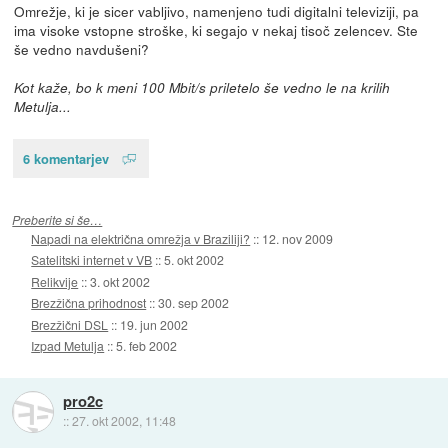
Omrežje, ki je sicer vabljivo, namenjeno tudi digitalni televiziji, pa
ima visoke vstopne stroške, ki segajo v nekaj tisoč zelencev. Ste
še vedno navdušeni?
Kot kaže, bo k meni 100 Mbit/s priletelo še vedno le na krilih
Metulja...
6 komentarjev
Preberite si še…
Napadi na električna omrežja v Braziliji?
::
12. nov 2009
Satelitski internet v VB
::
5. okt 2002
Relikvije
::
3. okt 2002
Brezžična prihodnost
::
30. sep 2002
Brezžični DSL
::
19. jun 2002
Izpad Metulja
::
5. feb 2002
pro2c
::
27. okt 2002, 11:48