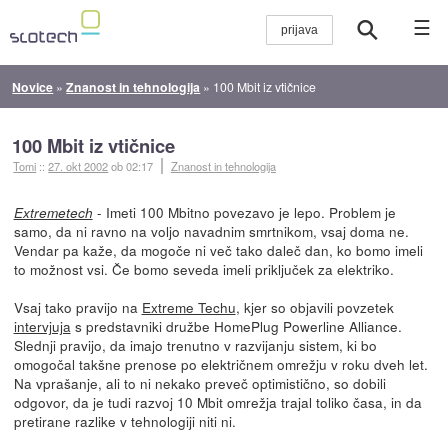
☰
Novice
»
Znanost in tehnologija
»
100 Mbit iz vtičnice
100 Mbit iz vtičnice
Tomi
::
27. okt 2002
ob 02:17
Znanost in tehnologija
- Imeti 100 Mbitno povezavo je lepo. Problem je
Extremetech
samo, da ni ravno na voljo navadnim smrtnikom, vsaj doma ne.
Vendar pa kaže, da mogoče ni več tako daleč dan, ko bomo imeli
to možnost vsi. Če bomo seveda imeli priključek za elektriko.
Vsaj tako pravijo na
Extreme Techu
, kjer so objavili povzetek
intervjuja
s predstavniki družbe HomePlug Powerline Alliance.
Slednji pravijo, da imajo trenutno v razvijanju sistem, ki bo
omogočal takšne prenose po električnem omrežju v roku dveh let.
Na vprašanje, ali to ni nekako preveč optimistično, so dobili
odgovor, da je tudi razvoj 10 Mbit omrežja trajal toliko časa, in da
pretirane razlike v tehnologiji niti ni.