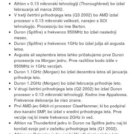
Athlon v 0.13 mikronski tehnologiji (Thoroughbred) bo izšel
febrauarja ali marca 2002.
V tretji četrtini prihodnjega leta (Q3 2002) bo AMD izdal
procesor v 0.13 mikronski velikosti, narejen s SOI
tehnologijo. Procesorju bo ime Barton.
Duron (Spitfire) s frekvenco 950MHz bo izšel naslednji
mesec.
Duron (Spitfire) s frekvenco 1GHz bo izšel julija ali avgusta
letos.
Avgusta ali septembra letos lahko pričakujemo prve Duron
procesorje na Morgan jedru. Prve različice bodo izšle v
950MHz in 1GHz verzijah.
Duron 1.1GHz (Morgan) bo izšel decembra letos ali januarja
prihodnje leto.
Duron 1.2GHz (Morgan) bo izšel februarja prihodnje leto.
V drugi četrtini prihodnjega leta (Q2 2002) bo izšel Duron
procesor v 0.13 mikronski tehnologiji. Kodno ime Appaloosa.
Frekvence delovanja še niso znane.
Prvi AMD-jec 64bit-ni procesor ClawHammer, ki bo podpiral
dvo-kanalni SMP, bo izšel v sredini prihodnjega leta. Prve
verzije naj bi imele frekvenco 2GHz in več.
Athlon na Thunderbird jedru in Duron na Spitfire jedru naj bi
končali svojo pot v začetku prihodnjega leta (Q1 2002).
Athlon na Palomino jedru naj bi "živel" skozi celotno leto