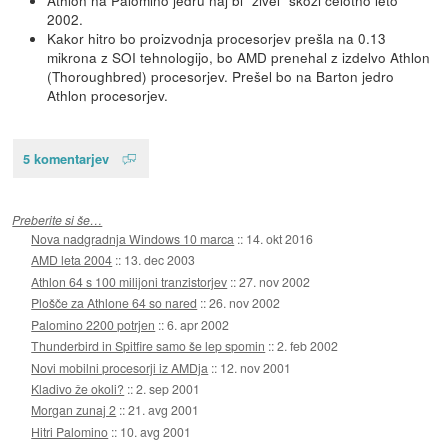
2002.
Kakor hitro bo proizvodnja procesorjev prešla na 0.13
mikrona z SOI tehnologijo, bo AMD prenehal z izdelvo Athlon
(Thoroughbred) procesorjev. Prešel bo na Barton jedro
Athlon procesorjev.
5 komentarjev
Preberite si še…
Nova nadgradnja Windows 10 marca
::
14. okt 2016
AMD leta 2004
::
13. dec 2003
Athlon 64 s 100 milijoni tranzistorjev
::
27. nov 2002
Plošče za Athlone 64 so nared
::
26. nov 2002
Palomino 2200 potrjen
::
6. apr 2002
Thunderbird in Spitfire samo še lep spomin
::
2. feb 2002
Novi mobilni procesorji iz AMDja
::
12. nov 2001
Kladivo že okoli?
::
2. sep 2001
Morgan zunaj 2
::
21. avg 2001
Hitri Palomino
::
10. avg 2001