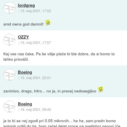
lordgreg
::
15. maj 2001, 17:03
amd owns god damnit!
OZZY
::
15. maj 2001, 17:57
Kaj vse nas čaka. Pa še višje plače bi ble dobre, da si bomo to
lahko privoščl.
Boeing
::
15. maj 2001, 22:01
zanimivo, drago, hitro... no ja, in precej nedosegljivo
Boeing
::
16. maj 2001, 09:45
ja to bi se nej zgodl pri 0.05 mikronih... he he, sam predn bomo
splojoh prišli do tja, bojo začel delat proce na svetlobni osnovi (če