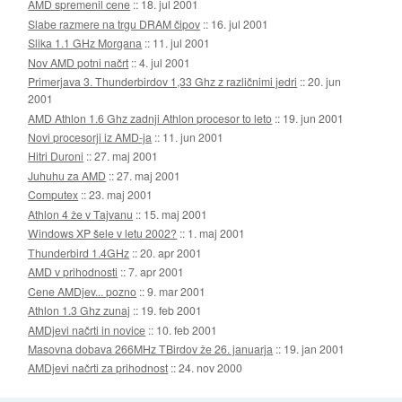
AMD spremenil cene
::
18. jul 2001
Slabe razmere na trgu DRAM čipov
::
16. jul 2001
Slika 1.1 GHz Morgana
::
11. jul 2001
Nov AMD potni načrt
::
4. jul 2001
Primerjava 3. Thunderbirdov 1,33 Ghz z različnimi jedri
::
20. jun
2001
AMD Athlon 1.6 Ghz zadnji Athlon procesor to leto
::
19. jun 2001
Novi procesorji iz AMD-ja
::
11. jun 2001
Hitri Duroni
::
27. maj 2001
Juhuhu za AMD
::
27. maj 2001
Computex
::
23. maj 2001
Athlon 4 že v Tajvanu
::
15. maj 2001
Windows XP šele v letu 2002?
::
1. maj 2001
Thunderbird 1.4GHz
::
20. apr 2001
AMD v prihodnosti
::
7. apr 2001
Cene AMDjev... pozno
::
9. mar 2001
Athlon 1.3 Ghz zunaj
::
19. feb 2001
AMDjevi načrti in novice
::
10. feb 2001
Masovna dobava 266MHz TBirdov že 26. januarja
::
19. jan 2001
AMDjevi načrti za prihodnost
::
24. nov 2000