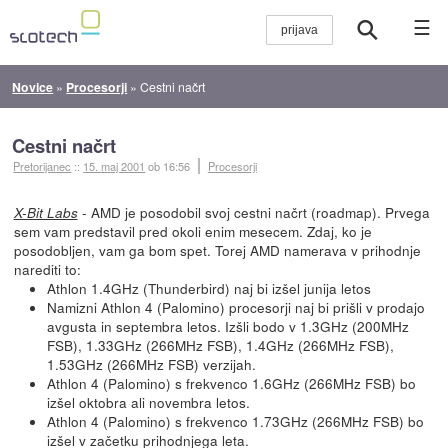
☰
Novice
»
Procesorji
»
Cestni načrt
Cestni načrt
Pretorijanec
::
15. maj 2001
ob 16:56
Procesorji
- AMD je posodobil svoj cestni načrt (roadmap). Prvega
X-Bit Labs
sem vam predstavil pred okoli enim mesecem. Zdaj, ko je
posodobljen, vam ga bom spet. Torej AMD namerava v prihodnje
narediti to:
Athlon 1.4GHz (Thunderbird) naj bi izšel junija letos
Namizni Athlon 4 (Palomino) procesorji naj bi prišli v prodajo
avgusta in septembra letos. Izšli bodo v 1.3GHz (200MHz
FSB), 1.33GHz (266MHz FSB), 1.4GHz (266MHz FSB),
1.53GHz (266MHz FSB) verzijah.
Athlon 4 (Palomino) s frekvenco 1.6GHz (266MHz FSB) bo
izšel oktobra ali novembra letos.
Athlon 4 (Palomino) s frekvenco 1.73GHz (266MHz FSB) bo
izšel v začetku prihodnjega leta.