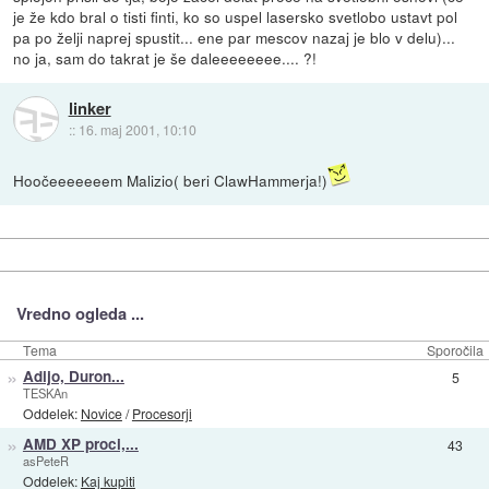
je že kdo bral o tisti finti, ko so uspel lasersko svetlobo ustavt pol
pa po želji naprej spustit... ene par mescov nazaj je blo v delu)...
no ja, sam do takrat je še daleeeeeeee.... ?!
linker
::
16. maj 2001, 10:10
Hoočeeeeeeem Malizio( beri ClawHammerja!)
Vredno ogleda ...
Tema
Sporočila
»
Adijo, Duron...
5
TESKAn
Oddelek:
Novice
/
Procesorji
»
AMD XP proci,...
43
asPeteR
Oddelek:
Kaj kupiti