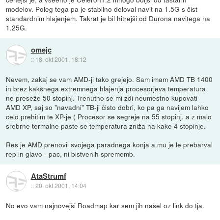
modelov. Poleg tega pa je stabilno deloval navit na 1.5G s čist
standardnim hlajenjem. Takrat je bil hitrejši od Durona navitega na
1.25G.
omejc
::
18. okt 2001, 18:12
Nevem, zakaj se vam AMD-ji tako grejejo. Sam imam AMD TB 1400
in brez kakšnega extremnega hlajenja procesorjeva temperatura
ne preseže 50 stopinj. Trenutno se mi zdi neumestno kupovati
AMD XP, saj so "navadni" TB-ji čisto dobri, ko pa ga navijem lahko
celo prehitim te XP-je ( Procesor se segreje na 55 stopinj, a z malo
srebrne termalne paste se temperatura zniža na kake 4 stopinje.
Res je AMD prenovil svojega paradnega konja a mu je le prebarval
rep in glavo - pac, ni bistvenih sprememb.
AtaStrumf
::
20. okt 2001, 14:04
No evo vam najnovejši Roadmap kar sem jih našel oz link do
tja
.