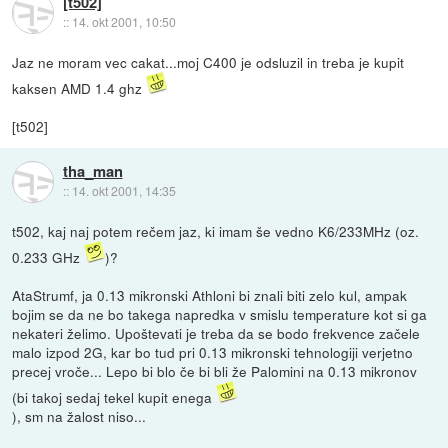
[t502]
::
14. okt 2001, 10:50
Jaz ne moram vec cakat...moj C400 je odsluzil in treba je kupit
kaksen AMD 1.4 ghz
[t502]
tha_man
::
14. okt 2001, 14:35
t502, kaj naj potem rečem jaz, ki imam še vedno K6/233MHz (oz.
0.233 GHz
)?
AtaStrumf, ja 0.13 mikronski Athloni bi znali biti zelo kul, ampak
bojim se da ne bo takega napredka v smislu temperature kot si ga
nekateri želimo. Upoštevati je treba da se bodo frekvence začele
malo izpod 2G, kar bo tud pri 0.13 mikronski tehnologiji verjetno
precej vroče... Lepo bi blo če bi bli že Palomini na 0.13 mikronov
(bi takoj sedaj tekel kupit enega
), sm na žalost niso...