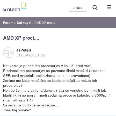
☰
Forum
»
Kaj kupiti
»
AMD XP proci,...
AMD XP proci,...
asPeteR
::
12. okt 2001, 17:27
Kot veste je prihod teh procesorjev v kokuš, pred vrati.
Prednosti teh procesorjev so poznane široki množici (extendet
SEE, novi materiali, optimizirana toplotna prevodnost).
Zanima me kako množično se boste odločali za nakup teh
procerojev?
Npr. če že imate athlona/durona? Jaz se verjetno bom, kajti tak
hladilnik, ki ga moram imeti sedaj na procu je katastrofa(7000rpm).
(mam athlona 1.4)
Seveda, če bodo cene ustrezne,...
Torej kaj pravite?