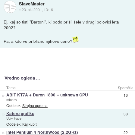
SlaveMaster
::
23. okt 2001, 13:16
Ej, kaj so tisti "Bartoni", ki bodo prišli šele v drugi polovici leta
2002?
Pa, a kdo ve priblizno njihovo ceno?
Vredno ogleda ...
Tema
Sporočila
»
ABIT KT7A + Duron 1800 = unknown CPU
16
mtosev
Oddelek:
Strojna oprema
»
Katero grafiko
38
Ugly Face
Oddelek:
Kaj kupiti
»
Intel Pentium 4 NorthWood (2.2GHz)
22