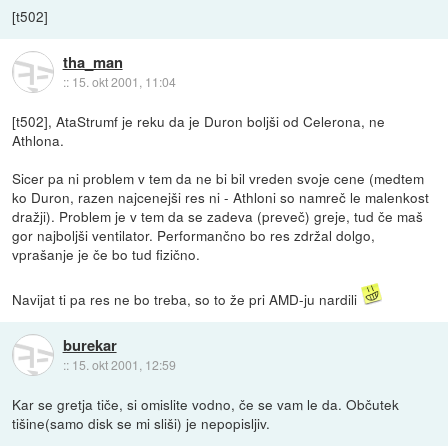
[t502]
tha_man
::
15. okt 2001, 11:04
[t502], AtaStrumf je reku da je Duron boljši od Celerona, ne
Athlona.
Sicer pa ni problem v tem da ne bi bil vreden svoje cene (medtem
ko Duron, razen najcenejši res ni - Athloni so namreč le malenkost
dražji). Problem je v tem da se zadeva (preveč) greje, tud če maš
gor najboljši ventilator. Performančno bo res zdržal dolgo,
vprašanje je če bo tud fizično.
Navijat ti pa res ne bo treba, so to že pri AMD-ju nardili
burekar
::
15. okt 2001, 12:59
Kar se gretja tiče, si omislite vodno, če se vam le da. Občutek
tišine(samo disk se mi sliši) je nepopisljiv.