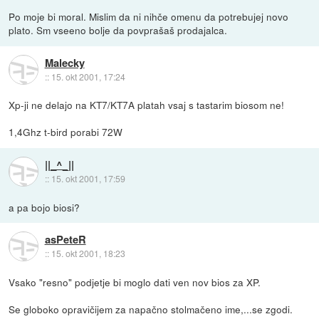
Po moje bi moral. Mislim da ni nihče omenu da potrebujej novo
plato. Sm vseeno bolje da povprašaš prodajalca.
Malecky
::
15. okt 2001, 17:24
Xp-ji ne delajo na KT7/KT7A platah vsaj s tastarim biosom ne!
1,4Ghz t-bird porabi 72W
||_^_||
::
15. okt 2001, 17:59
a pa bojo biosi?
asPeteR
::
15. okt 2001, 18:23
Vsako "resno" podjetje bi moglo dati ven nov bios za XP.
Se globoko opravičijem za napačno stolmačeno ime,...se zgodi.