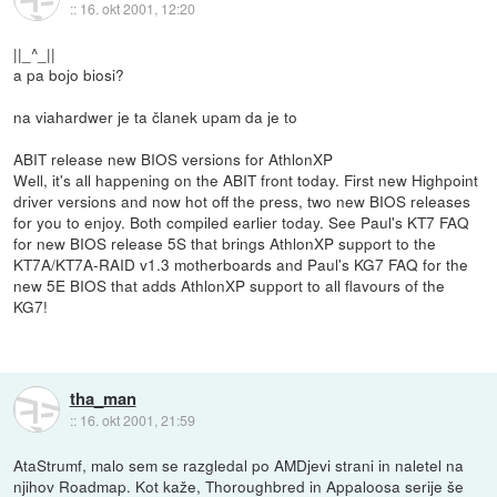
::
16. okt 2001, 12:20
||_^_||
a pa bojo biosi?
na viahardwer je ta članek upam da je to
ABIT release new BIOS versions for AthlonXP
Well, it's all happening on the ABIT front today. First new Highpoint
driver versions and now hot off the press, two new BIOS releases
for you to enjoy. Both compiled earlier today. See Paul's KT7 FAQ
for new BIOS release 5S that brings AthlonXP support to the
KT7A/KT7A-RAID v1.3 motherboards and Paul's KG7 FAQ for the
new 5E BIOS that adds AthlonXP support to all flavours of the
KG7!
tha_man
::
16. okt 2001, 21:59
AtaStrumf, malo sem se razgledal po AMDjevi strani in naletel na
njihov Roadmap. Kot kaže, Thoroughbred in Appaloosa serije še