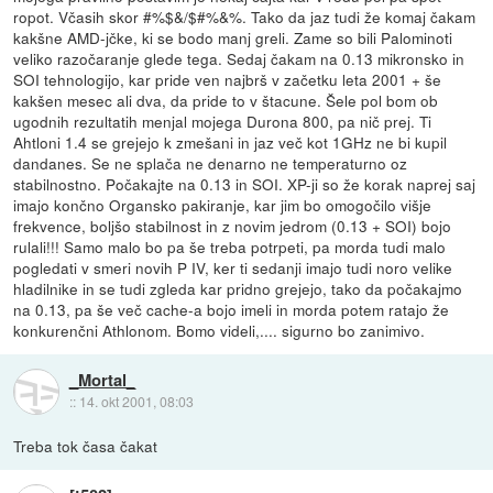
ropot. Včasih skor #%$&/$#%&%. Tako da jaz tudi že komaj čakam
kakšne AMD-jčke, ki se bodo manj greli. Zame so bili Palominoti
veliko razočaranje glede tega. Sedaj čakam na 0.13 mikronsko in
SOI tehnologijo, kar pride ven najbrš v začetku leta 2001 + še
kakšen mesec ali dva, da pride to v štacune. Šele pol bom ob
ugodnih rezultatih menjal mojega Durona 800, pa nič prej. Ti
Ahtloni 1.4 se grejejo k zmešani in jaz več kot 1GHz ne bi kupil
dandanes. Se ne splača ne denarno ne temperaturno oz
stabilnostno. Počakajte na 0.13 in SOI. XP-ji so že korak naprej saj
imajo končno Organsko pakiranje, kar jim bo omogočilo višje
frekvence, boljšo stabilnost in z novim jedrom (0.13 + SOI) bojo
rulali!!! Samo malo bo pa še treba potrpeti, pa morda tudi malo
pogledati v smeri novih P IV, ker ti sedanji imajo tudi noro velike
hladilnike in se tudi zgleda kar pridno grejejo, tako da počakajmo
na 0.13, pa še več cache-a bojo imeli in morda potem ratajo že
konkurenčni Athlonom. Bomo videli,.... sigurno bo zanimivo.
_Mortal_
::
14. okt 2001, 08:03
Treba tok časa čakat