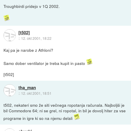
Troughbirdi pridejo v 1Q 2002.
[t502]
::
12. okt 2001, 18:22
Kaj pa je narobe z Athloni?
Samo dober ventilator je treba kupit in pasto
[t502]
tha_man
::
12. okt 2001, 18:51
t502, nekateri smo že siti večnega ropotanja računala. Najboljši je
bil Commodore 64; ni se grel, ni ropotal, in bil je dovolj hiter za vse
programe in igre ki so na njemu delali