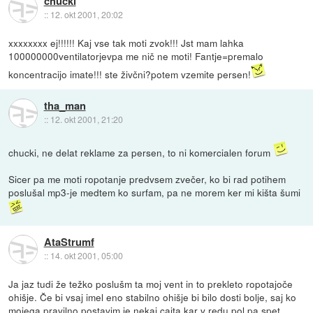
chucki
::
12. okt 2001, 20:02
xxxxxxxx ej!!!!!! Kaj vse tak moti zvok!!! Jst mam lahka
100000000ventilatorjevpa me nič ne moti! Fantje=premalo
koncentracijo imate!!! ste živčni?potem vzemite persen!
tha_man
::
12. okt 2001, 21:20
chucki, ne delat reklame za persen, to ni komercialen forum
Sicer pa me moti ropotanje predvsem zvečer, ko bi rad potihem
poslušal mp3-je medtem ko surfam, pa ne morem ker mi kišta šumi
AtaStrumf
::
14. okt 2001, 05:00
Ja jaz tudi že težko poslušm ta moj vent in to prekleto ropotajoče
ohišje. Če bi vsaj imel eno stabilno ohišje bi bilo dosti bolje, saj ko
mojega pravilno postavim je nekaj cajta kar v redu pol pa spet