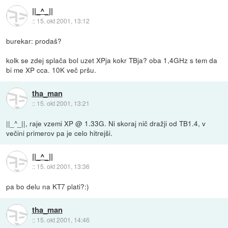
||_^_||
::
15. okt 2001, 13:12
burekar: prodaš?
kolk se zdej splača bol uzet XPja kokr TBja? oba 1,4GHz s tem da
bi me XP cca. 10K več pršu.
tha_man
::
15. okt 2001, 13:21
||_^_||, raje vzemi XP @ 1.33G. Ni skoraj nič dražji od TB1.4, v
večini primerov pa je celo hitrejši.
||_^_||
::
15. okt 2001, 13:36
pa bo delu na KT7 plati?:)
tha_man
::
15. okt 2001, 14:46