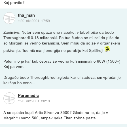
Kaj pravite?
tha_man
::
20. okt 2001, 17:59
Zanimivo. Noter sem opazu eno napako: v tabeli piše da bodo
Thoroughbredi 0.18 mikronski. Pa tud čudno se mi zdi da piše da
so Morgani še vedno keramični. Sem milsu da so že v organskem
pakiranju. Tud nič manj energije ne porabijo kot Spitfireji
Palomino je kar kul, čeprav še vedno kuri minimalno 60W (1500+).
Kaj pa vem...
Drugače bodo Thoroughbredi zgleda kar ul zadeva, sm vprašanje
kakšna bo cena...
Paramedic
::
20. okt 2001, 20:13
A se splača kupit Artic Silver za 3500? Glede na to, da je v
Megahitu samo 500, ampak neka Titan zobna pasta.