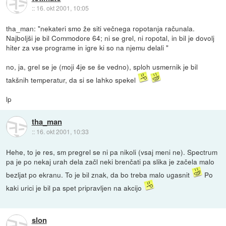
::
16. okt 2001, 10:05
tha_man: "nekateri smo že siti večnega ropotanja računala.
Najboljši je bil Commodore 64; ni se grel, ni ropotal, in bil je dovolj
hiter za vse programe in igre ki so na njemu delali "
no, ja, grel se je (moji 4je se še vedno), sploh usmernik je bil
takšnih temperatur, da si se lahko spekel
lp
tha_man
::
16. okt 2001, 10:33
Hehe, to je res, sm pregrel se ni pa nikoli (vsaj meni ne). Spectrum
pa je po nekaj urah dela začl neki brenčati pa slika je začela malo
bezljat po ekranu. To je bil znak, da bo treba malo ugasnit
Po
kaki urici je bil pa spet pripravljen na akcijo
slon