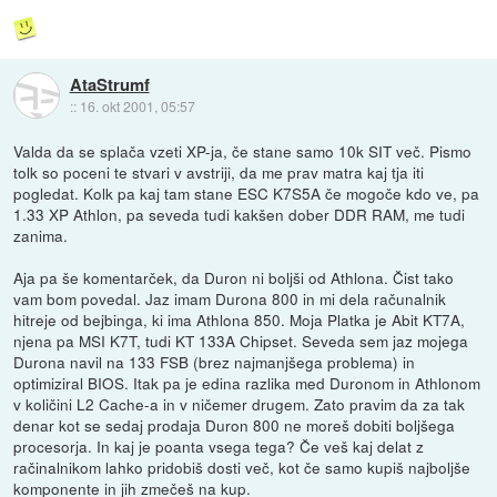
AtaStrumf
::
16. okt 2001, 05:57
Valda da se splača vzeti XP-ja, če stane samo 10k SIT več. Pismo
tolk so poceni te stvari v avstriji, da me prav matra kaj tja iti
pogledat. Kolk pa kaj tam stane ESC K7S5A če mogoče kdo ve, pa
1.33 XP Athlon, pa seveda tudi kakšen dober DDR RAM, me tudi
zanima.
Aja pa še komentarček, da Duron ni boljši od Athlona. Čist tako
vam bom povedal. Jaz imam Durona 800 in mi dela računalnik
hitreje od bejbinga, ki ima Athlona 850. Moja Platka je Abit KT7A,
njena pa MSI K7T, tudi KT 133A Chipset. Seveda sem jaz mojega
Durona navil na 133 FSB (brez najmanjšega problema) in
optimiziral BIOS. Itak pa je edina razlika med Duronom in Athlonom
v količini L2 Cache-a in v ničemer drugem. Zato pravim da za tak
denar kot se sedaj prodaja Duron 800 ne moreš dobiti boljšega
procesorja. In kaj je poanta vsega tega? Če veš kaj delat z
račinalnikom lahko pridobiš dosti več, kot če samo kupiš najboljše
komponente in jih zmečeš na kup.