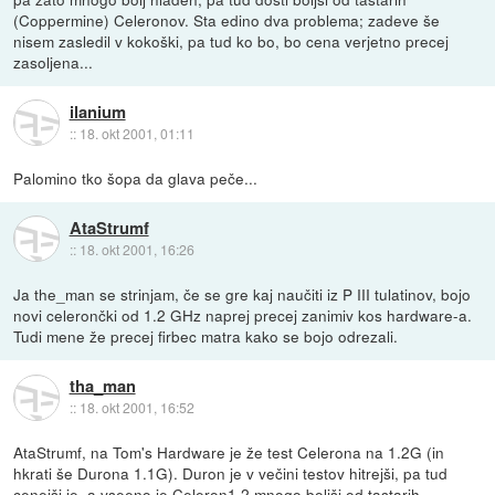
(Coppermine) Celeronov. Sta edino dva problema; zadeve še
nisem zasledil v kokoški, pa tud ko bo, bo cena verjetno precej
zasoljena...
ilanium
::
18. okt 2001, 01:11
Palomino tko šopa da glava peče...
AtaStrumf
::
18. okt 2001, 16:26
Ja the_man se strinjam, če se gre kaj naučiti iz P III tulatinov, bojo
novi celerončki od 1.2 GHz naprej precej zanimiv kos hardware-a.
Tudi mene že precej firbec matra kako se bojo odrezali.
tha_man
::
18. okt 2001, 16:52
AtaStrumf, na Tom's Hardware je že test Celerona na 1.2G (in
hkrati še Durona 1.1G). Duron je v večini testov hitrejši, pa tud
cenejši je, a vseeno je Celeron1.2 mnogo boljši od tastarih