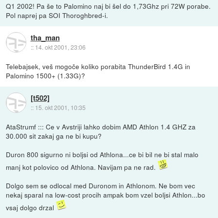
Q1 2002! Pa še to Palomino naj bi šel do 1,73Ghz pri 72W porabe.
Pol naprej pa SOI Thoroghbred-i.
tha_man
::
14. okt 2001, 23:06
Telebajsek, veš mogoče koliko porabita ThunderBird 1.4G in
Palomino 1500+ (1.33G)?
[t502]
::
15. okt 2001, 10:35
AtaStrumf ::: Ce v Avstriji lahko dobim AMD Athlon 1.4 GHZ za
30.000 sit zakaj ga ne bi kupu?
Duron 800 sigurno ni boljsi od Athlona...ce bi bil ne bi stal malo
manj kot polovico od Athlona. Navijam pa ne rad.
Dolgo sem se odlocal med Duronom in Athlonom. Ne bom vec
nekaj sparal na low-cost procih ampak bom vzel boljsi Athlon...bo
vsaj dolgo drzal