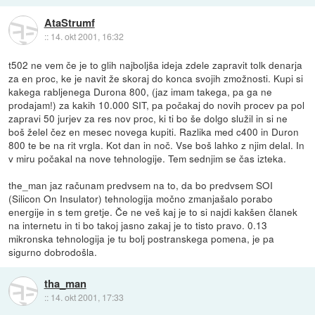
AtaStrumf
::
14. okt 2001, 16:32
t502 ne vem če je to glih najboljša ideja zdele zapravit tolk denarja
za en proc, ke je navit že skoraj do konca svojih zmožnosti. Kupi si
kakega rabljenega Durona 800, (jaz imam takega, pa ga ne
prodajam!) za kakih 10.000 SIT, pa počakaj do novih procev pa pol
zapravi 50 jurjev za res nov proc, ki ti bo še dolgo služil in si ne
boš želel čez en mesec novega kupiti. Razlika med c400 in Duron
800 te be na rit vrgla. Kot dan in noč. Vse boš lahko z njim delal. In
v miru počakal na nove tehnologije. Tem sednjim se čas izteka.
the_man jaz računam predvsem na to, da bo predvsem SOI
(Silicon On Insulator) tehnologija močno zmanjašalo porabo
energije in s tem gretje. Če ne veš kaj je to si najdi kakšen članek
na internetu in ti bo takoj jasno zakaj je to tisto pravo. 0.13
mikronska tehnologija je tu bolj postranskega pomena, je pa
sigurno dobrodošla.
tha_man
::
14. okt 2001, 17:33