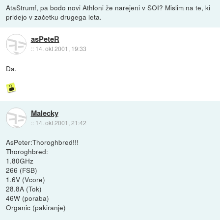
AtaStrumf, pa bodo novi Athloni že narejeni v SOI? Mislim na te, ki
pridejo v začetku drugega leta.
asPeteR
::
14. okt 2001, 19:33
Da.
Malecky
::
14. okt 2001, 21:42
AsPeter:Thoroghbred!!!
Thoroghbred:
1.80GHz
266 (FSB)
1.6V (Vcore)
28.8A (Tok)
46W (poraba)
Organic (pakiranje)