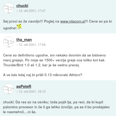
chucki
::
12. okt 2001, 17:47
Sej proci so že navoljo!!! Poglej na
www.mlacom.si
!!! Cene so pa kr
ugodne!
tha_man
::
12. okt 2001, 17:56
Cene so definitivno ugodne, sm nekako dvomim da se bistveno
manj grejejo. Po moje se 1500+ verzija greje cca toliko kot kak
ThunderBird 1.0 ali 1.2, kar je še vedno precej.
A ve kdo kdaj naj bi prišli 0.13 mikronski Athloni?
asPeteR
::
12. okt 2001, 18:10
chucki: Da res so na ceniku; toda pojdi tja, pa reci, da bi kupil
palomino procesor in če ti ga lahko izročijo, pa se ti bo prodajalec
le nasmehnil,...ni še.