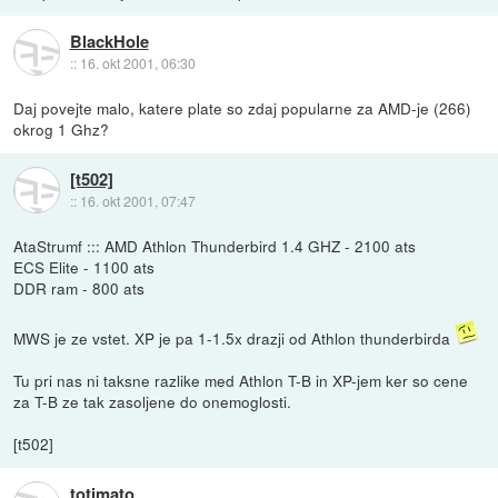
BlackHole
::
16. okt 2001, 06:30
Daj povejte malo, katere plate so zdaj popularne za AMD-je (266)
okrog 1 Ghz?
[t502]
::
16. okt 2001, 07:47
AtaStrumf ::: AMD Athlon Thunderbird 1.4 GHZ - 2100 ats
ECS Elite - 1100 ats
DDR ram - 800 ats
MWS je ze vstet. XP je pa 1-1.5x drazji od Athlon thunderbirda
Tu pri nas ni taksne razlike med Athlon T-B in XP-jem ker so cene
za T-B ze tak zasoljene do onemoglosti.
[t502]
totimato