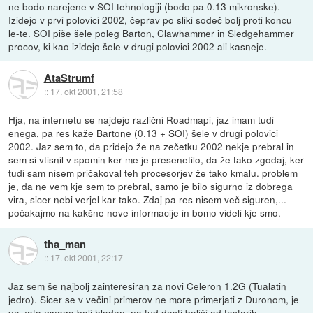
ne bodo narejene v SOI tehnologiji (bodo pa 0.13 mikronske).
Izidejo v prvi polovici 2002, čeprav po sliki sodeč bolj proti koncu
le-te. SOI piše šele poleg Barton, Clawhammer in Sledgehammer
procov, ki kao izidejo šele v drugi polovici 2002 ali kasneje.
AtaStrumf
::
17. okt 2001, 21:58
Hja, na internetu se najdejo različni Roadmapi, jaz imam tudi
enega, pa res kaže Bartone (0.13 + SOI) šele v drugi polovici
2002. Jaz sem to, da pridejo že na zečetku 2002 nekje prebral in
sem si vtisnil v spomin ker me je presenetilo, da že tako zgodaj, ker
tudi sam nisem pričakoval teh procesorjev že tako kmalu. problem
je, da ne vem kje sem to prebral, samo je bilo sigurno iz dobrega
vira, sicer nebi verjel kar tako. Zdaj pa res nisem več siguren,...
počakajmo na kakšne nove informacije in bomo videli kje smo.
tha_man
::
17. okt 2001, 22:17
Jaz sem še najbolj zainteresiran za novi Celeron 1.2G (Tualatin
jedro). Sicer se v večini primerov ne more primerjati z Duronom, je
pa zato mnogo bolj hladen, pa tud dosti boljši od tastarih