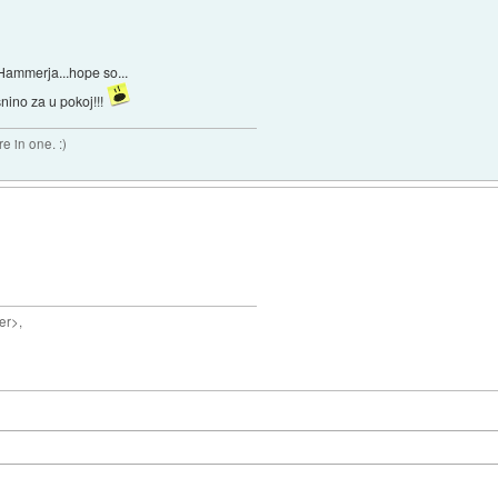
ammerja...hope so...
snino za u pokoj!!!
e in one. :)
er>,