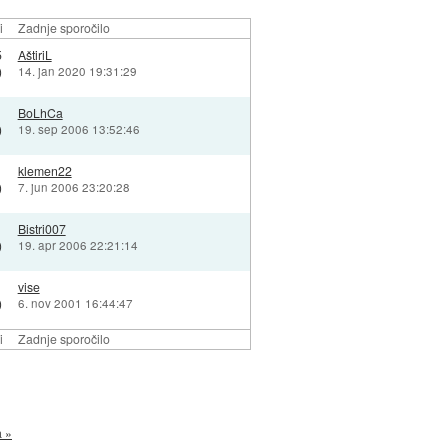
i
Zadnje sporočilo
5
AštiriL
)
14. jan 2020 19:31:29
BoLhCa
)
19. sep 2006 13:52:46
klemen22
)
7. jun 2006 23:20:28
Bistri007
)
19. apr 2006 22:21:14
vise
)
6. nov 2001 16:44:47
i
Zadnje sporočilo
a »