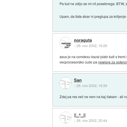
Pa tud ne zdijo se mi nč posebnega. BTW,
Upam, da tista stvar ni preglupa za kriljen
noraguta
::
26. nov 2002, 19:26
asus je na comdexu kazal plato tudi s tremi s
vecprocesorsko cudo pa
newisys za opteron
San
::
26. nov 2002, 19:39
Zdej pa res več ne vem na kaj čakam - ali n
||_^_||
::
26. nov 2002, 20:44