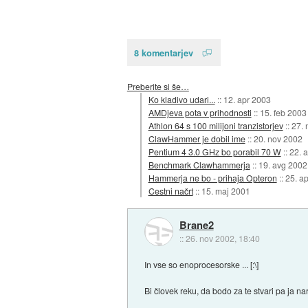
8 komentarjev
Preberite si še…
Ko kladivo udari...
::
12. apr 2003
AMDjeva pota v prihodnosti
::
15. feb 2003
Athlon 64 s 100 milijoni tranzistorjev
::
27. 
ClawHammer je dobil ime
::
20. nov 2002
Pentium 4 3.0 GHz bo porabil 70 W
::
22. 
Benchmark Clawhammerja
::
19. avg 2002
Hammerja ne bo - prihaja Opteron
::
25. a
Cestni načrt
::
15. maj 2001
Brane2
::
26. nov 2002, 18:40
In vse so enoprocesorske ... [:\]
Bi človek reku, da bodo za te stvari pa ja na