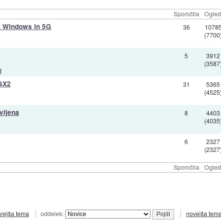
Sporočila
Ogled
z Windows in 5G
36
1078
(7700
5
3912
(3587
d
 GX2
31
5365
(4525
vljena
8
4403
(4035
6
2327
(2327
Sporočila
Ogled
arejša tema
oddelek:
novejša tem