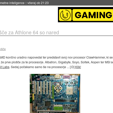
no končana
::
včeraj ob 06:10
šče za Athlone 64 so nared
ošče
AMD končno uradno napovedal ter predstavil svoj nov procesor ClawHammer, ki se 
 že prve plošče za te procesorje. Albatron, Gigabyte, Soyo, Soltek, Aopen ter MSI 
it Labs
. Sedaj počakamo samo še na procesorje ... [:D]
Klik!