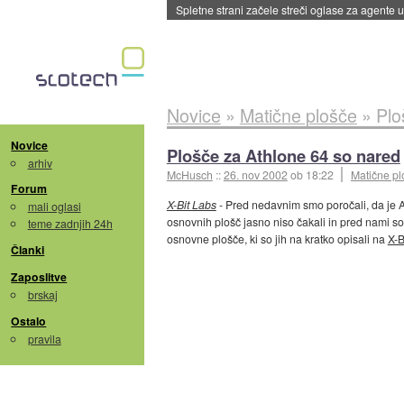
Saga s cepivom mRNA proti gripi v ZDA sreč
Novice
»
Matične plošče
»
Plo
Novice
Plošče za Athlone 64 so nared
arhiv
McHusch
::
26. nov 2002
ob 18:22
Matične pl
Forum
X-Bit Labs
- Pred nedavnim smo poročali, da je 
mali oglasi
osnovnih plošč jasno niso čakali in pred nami so
teme zadnjih 24h
osnovne plošče, ki so jih na kratko opisali na
X-B
Članki
Zaposlitve
brskaj
Ostalo
pravila