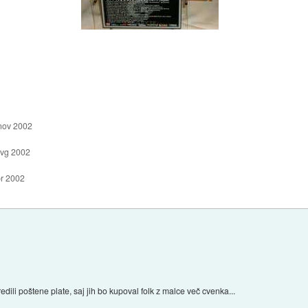
nov 2002
avg 2002
pr 2002
redili poštene plate, saj jih bo kupoval folk z malce več cvenka...