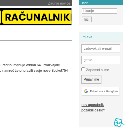
Išči:
Zadnje novice
Prijava
uradno imenuje Athlon 64. Proizvajalci
Zapomni si me
so namreč že pripravili svoje nove Socket754
nov uporabnik
pozabili geslo?