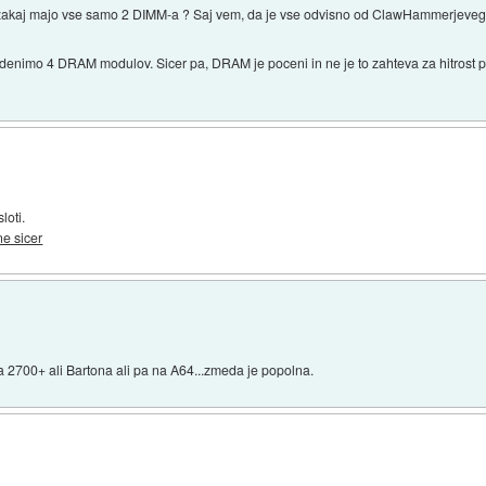
 zakaj majo vse samo 2 DIMM-a ? Saj vem, da je vse odvisno od ClawHammerjeveg
je denimo 4 DRAM modulov. Sicer pa, DRAM je poceni in ne je to zahteva za hitrost p
loti.
e sicer
a 2700+ ali Bartona ali pa na A64...zmeda je popolna.