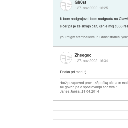
Gh0st
::
27. nov 2002, 16:25
K bom nadgrajeval bom nadgradu na ClawH
sicer pa je že skrajn cajt, ker je moj c366 re
you might start believe in Gh0st stories. you'r
Zheegec
::
27. nov 2002, 16:34
Enako pri meni :)
"božja zapoved pravi; <Spoštuj očeta in mat
ne govori pa o spoštovanju sodstva."
Janez Janša, 29.04.2014