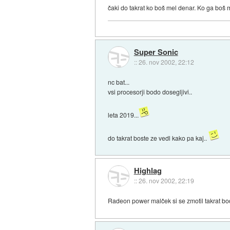
čaki do takrat ko boš mel denar. Ko ga boš
Super Sonic
::
26. nov 2002, 22:12
nc bat...
vsi procesorji bodo dosegljivi..
leta 2019...
do takrat boste ze vedl kako pa kaj..
Highlag
::
26. nov 2002, 22:19
Radeon power malček si se zmotil takrat bo