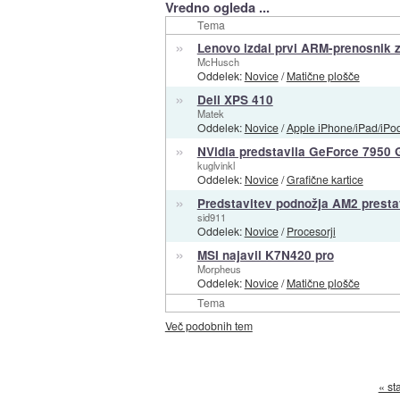
Vredno ogleda ...
Tema
»
Lenovo izdal prvi ARM-prenosnik 
McHusch
Oddelek:
Novice
/
Matične plošče
»
Dell XPS 410
Matek
Oddelek:
Novice
/
Apple iPhone/iPad/iPo
»
NVidia predstavila GeForce 7950
kuglvinkl
Oddelek:
Novice
/
Grafične kartice
»
Predstavitev podnožja AM2 presta
sid911
Oddelek:
Novice
/
Procesorji
»
MSI najavil K7N420 pro
Morpheus
Oddelek:
Novice
/
Matične plošče
Tema
Več podobnih tem
« st