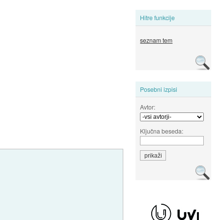
Hitre funkcije
seznam tem
Posebni izpisi
Avtor:
Ključna beseda: