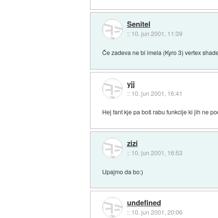
Senitel
::
10. jun 2001, 11:39
Če zadeva ne bi imela (Kyro 3) vertex shad
yjj
::
10. jun 2001, 16:41
Hej fant kje pa boš rabu funkcije ki jih ne p
zizi
::
10. jun 2001, 16:53
Upajmo da bo:)
undefined
::
10. jun 2001, 20:06