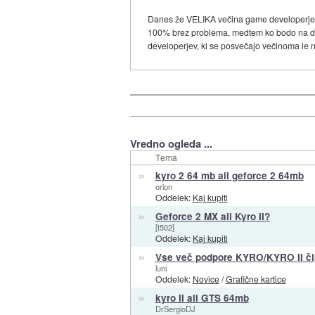
Danes že VELIKA večina game developerjev p
100% brez problema, medtem ko bodo na drugi
developerjev, ki se posvečajo večinoma le n
Vredno ogleda ...
Tema
»
kyro 2 64 mb ali geforce 2 64mb
orion
Oddelek:
Kaj kupiti
»
Geforce 2 MX ali Kyro II?
[t502]
Oddelek:
Kaj kupiti
»
Vse več podpore KYRO/KYRO II č
luni
Oddelek:
Novice
/
Grafične kartice
»
kyro II ali GTS 64mb
DrSergioDJ