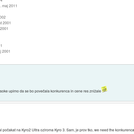
. maj 2011
2002
kt 2001
 2001
01
j 2001
visoke upimo da se bo povečala konkurenca in cene res znižale
, al počakat na Kyro2 Ultra oziroma Kyro 3. Sam, je prov tko, we need the konkurenca!