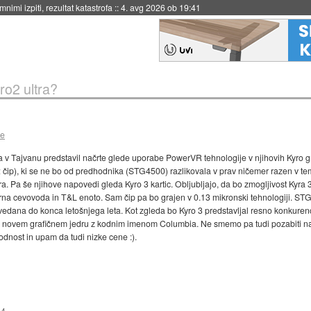
nimi izpiti, rezultat katastrofa
::
4. avg 2026 ob 19:41
ro2 ultra?
ce
 Tajvanu predstavil načrte glede uporabe PowerVR tehnologije v njihovih Kyro gra
 čip), ki se ne bo od predhodnika (STG4500) razlikovala v prav ničemer razen v tem
. Pa še njihove napovedi gleda Kyro 3 kartic. Obljubljajo, da bo zmogljivost Kyra 3 
na cevovoda in T&L enoto. Sam čip pa bo grajen v 0.13 mikronski tehnologiji. STG5
dana do konca letošnjega leta. Kot zgleda bo Kyro 3 predstavljal resno konkuren
na novem grafičnem jedru z kodnim imenom Columbia. Ne smemo pa tudi pozabiti na 
odnost in upam da tudi nizke cene :).
14