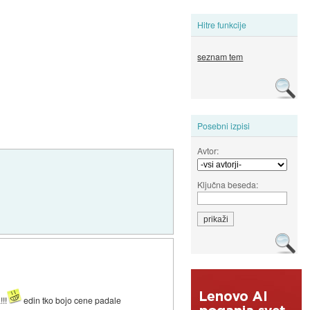
Hitre funkcije
seznam tem
Posebni izpisi
Avtor:
Ključna beseda:
!!
edin tko bojo cene padale