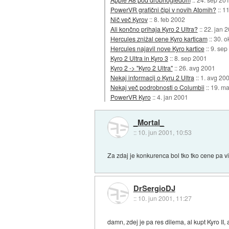
PowerVR grafični čipi v novih Atomih?
::
11
Nič več Kyrov
::
8. feb 2002
Ali končno prihaja Kyro 2 Ultra?
::
22. jan 
Hercules znižal cene Kyro karticam
::
30. o
Hercules najavil nove Kyro kartice
::
9. sep
Kyro 2 Ultra in Kyro 3
::
8. sep 2001
Kyro 2 -> "Kyro 2 Ultra"
::
26. avg 2001
Nekaj informacij o Kyru 2 Ultra
::
1. avg 20
Nekaj več podrobnosti o Columbii
::
19. ma
PowerVR Kyro
::
4. jan 2001
_Mortal_
::
10. jun 2001, 10:53
Za zdaj je konkurenca bol tko tko cene pa 
DrSergioDJ
::
10. jun 2001, 11:27
damn, zdej je pa res dilema, al kupt Kyro II