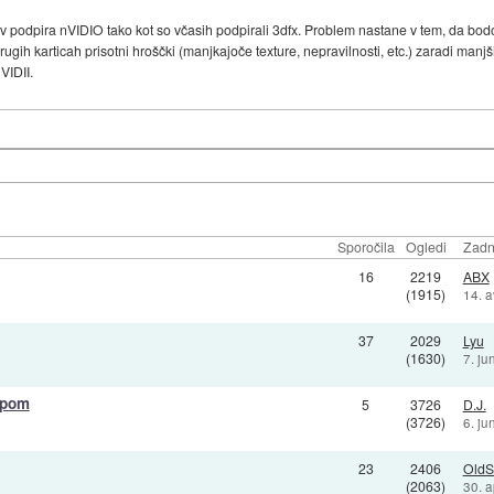
odpira nVIDIO tako kot so včasih podpirali 3dfx. Problem nastane v tem, da bodo 
h karticah prisotni hroščki (manjkajoče texture, nepravilnosti, etc.) zaradi manj
VIDII.
Sporočila
Ogledi
Zadn
16
2219
ABX
(1915)
14. 
37
2029
Lyu
(1630)
7. ju
ipom
5
3726
D.J.
(3726)
6. ju
23
2406
OldS
(2063)
30. 