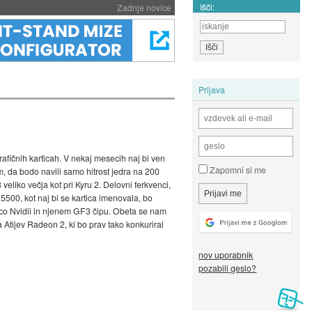
Išči:
Zadnje novice
Prijava
fičnih karticah. V nekaj mesecih naj bi ven
Zapomni si me
, da bodo navili samo hitrost jedra na 200
veliko večja kot pri Kyru 2. Delovni ferkvenci,
500, kot naj bi se kartica imenovala, bo
co Nvidii in njenem GF3 čipu. Obeta se nam
Atijev Radeon 2, ki bo prav tako konkuriral
nov uporabnik
pozabili geslo?