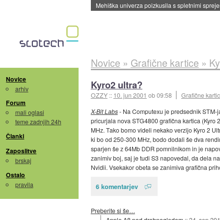
Mehiška univerza poizkusila s spletnimi sprejem
Novice
»
Grafične kartice
»
Ky
Novice
Kyro2 ultra?
arhiv
OZZY
::
10. jun 2001
ob 09:58
Grafične karti
Forum
X-Bit Labs
- Na Computexu je predsednik STM-ja v
mali oglasi
pricurjala nova STG4800 grafična kartica (Kyro 2
teme zadnjih 24h
MHz. Tako bomo videli nekako verzijo Kyro 2 Ultra
Članki
ki bo od 250-300 MHz, bodo dodali še dva rendir
sparjen še z 64Mb DDR pomnilnikom in je napove
Zaposlitve
zanimiv boj, saj je tudi S3 napovedal, da dela 
brskaj
Nvidii. Vsekakor obeta se zanimiva grafična prih
Ostalo
pravila
6 komentarjev
Preberite si še…
Apple A8 pod drobnogledom
::
24. sep 20