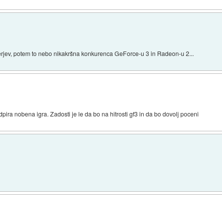
erjev, potem to nebo nikakršna konkurenca GeForce-u 3 in Radeon-u 2...
odpira nobena igra. Zadosti je le da bo na hitrosti gf3 in da bo dovolj poceni