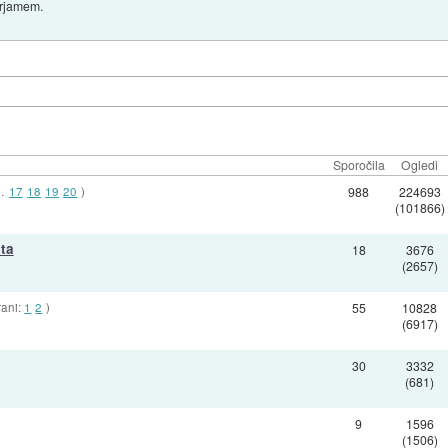
erjamem.
Sporočila
Ogledi
…
17
18
19
20
)
988
224693
(101866)
eta
18
3676
(2657)
rani:
1
2
)
55
10828
(6917)
30
3332
(681)
9
1596
(1506)