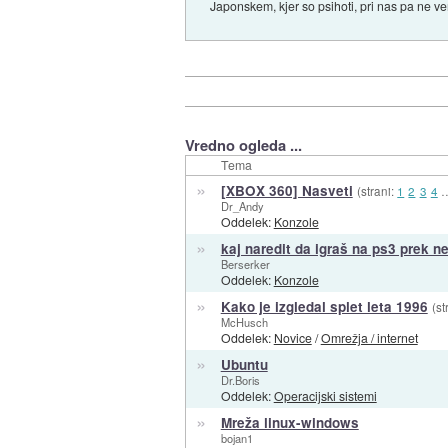
Japonskem, kjer so psihoti, pri nas pa ne v
Vredno ogleda ...
Tema
»
[XBOX 360] Nasveti
(strani:
1
2
3
4
Dr_Andy
Oddelek:
Konzole
»
kaj naredit da igraš na ps3 prek n
Berserker
Oddelek:
Konzole
»
Kako je izgledal splet leta 1996
(st
McHusch
Oddelek:
Novice
/
Omrežja / internet
»
Ubuntu
Dr.Boris
Oddelek:
Operacijski sistemi
»
Mreža linux-windows
bojan1