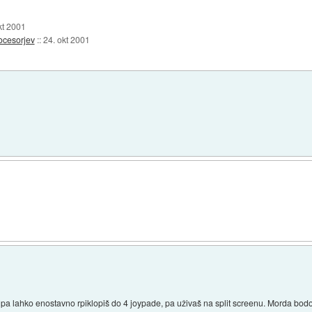
kt 2001
ocesorjev
::
24. okt 2001
pa lahko enostavno rpiklopiš do 4 joypade, pa uživaš na split screenu. Morda bodo