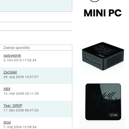
Zadnje sporočilo
radovednik
3. nov 2015 17:02:34
ZaOstali
29. avg 2009 15:57:07
ABX
10. mar 2009 02:11:39
Tear_DR0P
17. dec 2008 08:47:33
dizel
7. maj 2004 10:38:34