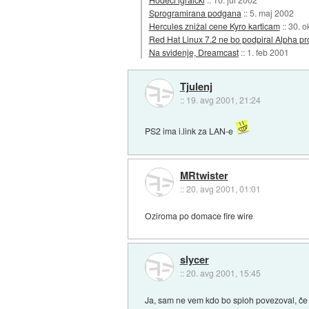
Sprogramirana podgana
::
5. maj 2002
Hercules znižal cene Kyro karticam
::
30. o
Red Hat Linux 7.2 ne bo podpiral Alpha pr
Na svidenje, Dreamcast
::
1. feb 2001
Tjulenj
::
19. avg 2001, 21:24
PS2 ima i.link za LAN-e
MRtwister
::
20. avg 2001, 01:01
Oziroma po domace fire wire
slycer
::
20. avg 2001, 15:45
Ja, sam ne vem kdo bo sploh povezoval, če 