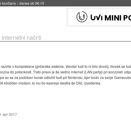
no končana
::
danes ob 06:10
internetni načrti
 razvile v kompleksne igričarske sisteme. Vendar tudi to ni bilo dovolj; človek se t
ke pozna do potankosti. Tisto pravo je še vedno internet (LAN partyji pri konzolah o
a so se za podoben korak odločili tudi pri Nintendu, kjer bodo za svoje Gamecube
 kilobiten modem, ki mu bo kasneje sledila še DSL izvedenka.
8. apr 2017