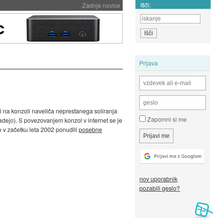
Išči:
Zadnje novice
Prijava
udi na konzoli naveliča neprestanega soliranja
Zapomni si me
dpadejo). S povezovanjem konzol v internet se je
 v začetku leta 2002 ponudili
posebne
nov uporabnik
pozabili geslo?