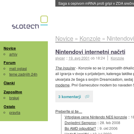
Saga s cepivom mRNA proti gripi v ZDA sreč
Novice
»
Konzole
»
Nintendovi 
Novice
Nintendovi internetni načrti
arhiv
slycer
::
19. avg 2001
ob 18:24
Konzole
Forum
The inquirer
- Konzole so se iz preprostih drkalic
mali oglasi
ali igranja v dvoje s prijateljem, katerega takti
teme zadnjih 24h
ukvarjala že Sega s svojim Dreamcastom, sedaj p
Članki
modeme
. Prvi Gamecubov modem bo navaden 56
Zaposlitve
3 komentarji
brskaj
Ostalo
Preberite si še…
pravila
Vrtoglave cene Nintendo NES konzole
::
1
Dvojedrni Sempron
::
28. feb 2008
Bo AMD odpuščal?
::
9. okt 2006
Hodeči igralčki
::
10. jul 2002