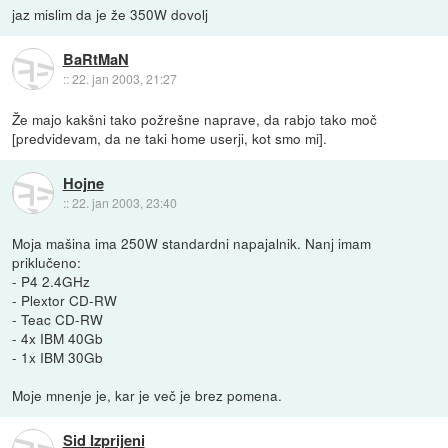
jaz mislim da je že 350W dovolj
BaRtMaN
::
22. jan 2003, 21:27
Že majo kakšni tako požrešne naprave, da rabjo tako moč
[predvidevam, da ne taki home userji, kot smo mi].
Hojne
::
22. jan 2003, 23:40
Moja mašina ima 250W standardni napajalnik. Nanj imam
priklučeno:
- P4 2.4GHz
- Plextor CD-RW
- Teac CD-RW
- 4x IBM 40Gb
- 1x IBM 30Gb
Moje mnenje je, kar je več je brez pomena.
Sid Izprijeni