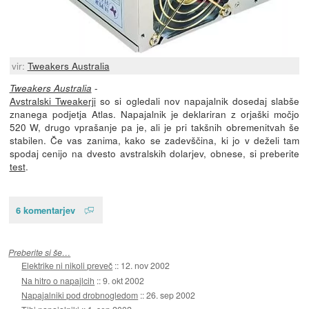
vir:
Tweakers Australia
-
Tweakers Australia
Avstralski Tweakerji
so si ogledali nov napajalnik dosedaj slabše
znanega podjetja Atlas. Napajalnik je deklariran z orjaški močjo
520 W, drugo vprašanje pa je, ali je pri takšnih obremenitvah še
stabilen. Če vas zanima, kako se zadevščina, ki jo v deželi tam
spodaj cenijo na dvesto avstralskih dolarjev, obnese, si preberite
test
.
6 komentarjev
Preberite si še…
Elektrike ni nikoli preveč
::
12. nov 2002
Na hitro o napajlcih
::
9. okt 2002
Napajalniki pod drobnogledom
::
26. sep 2002