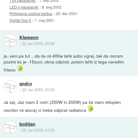
Tihi napajalniki
::
1. sep 2002
LED v napajalnik
::
8. avg 2002
Philipsova zvočna kartica
::
26. dec 2001
Digital Doc 5
::
7. maj 2001
Klemenn
::
22. jan 2003, 20:06
ja..vem pa tut ...da če mi 400w lahk sobo ogrej..tak da moram
pozimi ko je -15zuni..okna odpirat..potem lahk iz tega naredim
fritezo
andro
::
22. jan 2003, 20:55
Ja saj. Jaz mam 2 notri (250W in 200W) pa če mam vkloplen
monitor mi skoraj ni treba odpirat radiatora
.
boštjan
::
22. jan 2003, 21:23