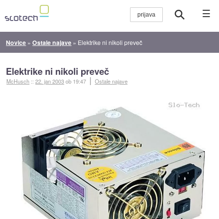
☰
Novice
»
Ostale najave
»
Elektrike ni nikoli preveč
Elektrike ni nikoli preveč
McHusch
::
22. jan 2003
ob 19:47
Ostale najave