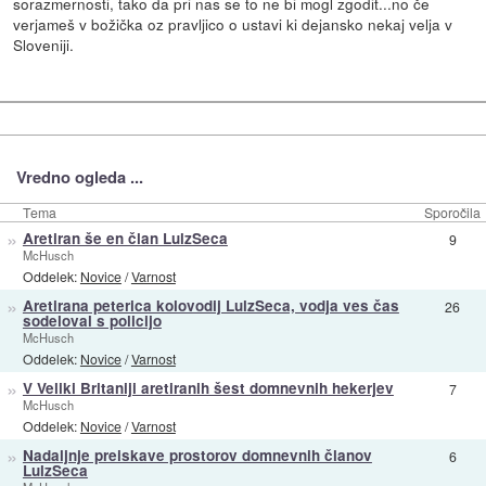
sorazmernosti, tako da pri nas se to ne bi mogl zgodit...no če
verjameš v božička oz pravljico o ustavi ki dejansko nekaj velja v
Sloveniji.
Vredno ogleda ...
Tema
Sporočila
»
Aretiran še en član LulzSeca
9
McHusch
Oddelek:
Novice
/
Varnost
»
Aretirana peterica kolovodij LulzSeca, vodja ves čas
26
sodeloval s policijo
McHusch
Oddelek:
Novice
/
Varnost
»
V Veliki Britaniji aretiranih šest domnevnih hekerjev
7
McHusch
Oddelek:
Novice
/
Varnost
»
Nadaljnje preiskave prostorov domnevnih članov
6
LulzSeca