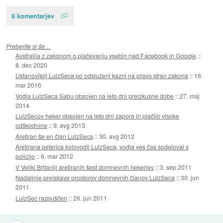
6 komentarjev
Preberite si še…
Avstralija z zakonom o plačevanju vsebin nad Facebook in Google
::
8. dec 2020
Ustanovitelj LulzSeca po odsluženi kazni na pravo stran zakona
::
16.
mar 2016
Vodja LulzSeca Sabu obsojen na leto dni preizkusne dobe
::
27. maj
2014
LulzSecov heker obsojen na leto dni zapora in plačilo visoke
odškodnine
::
9. avg 2013
Aretiran še en član LulzSeca
::
30. avg 2012
Aretirana peterica kolovodij LulzSeca, vodja ves čas sodeloval s
policijo
::
6. mar 2012
V Veliki Britaniji aretiranih šest domnevnih hekerjev
::
3. sep 2011
Nadaljnje preiskave prostorov domnevnih članov LulzSeca
::
30. jun
2011
LulzSec razpuščen
::
26. jun 2011