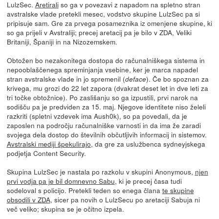
LulzSec.
Aretirali
so ga v povezavi z napadom na spletno stran
avstralske vlade pretekli mesec, vodstvo skupine LulzSec pa si
pripisuje sam. Gre za prvega posameznika iz omenjene skupine, ki
so ga prijeli v Avstraliji; precej aretacij pa je bilo v ZDA, Veliki
Britaniji, Španiji in na Nizozemskem.
Obtožen bo nezakonitega dostopa do računalniškega sistema in
nepooblaščenega spreminjanja vsebine, ker je marca napadel
stran avstralske vlade in jo spremenil (
). Če bo spoznan za
deface
krivega, mu grozi do 22 let zapora (dvakrat deset let in dve leti za
tri točke obtožnice). Po zaslišanju so ga izpustili, prvi narok na
sodišču pa je predviden za 15. maj. Njegove identitete niso želeli
razkriti (spletni vzdevek ima Aush0k), so pa povedali, da je
zaposlen na področju računalniške varnosti in da ima že zaradi
svojega dela dostop do številnih občutljivih informacij in sistemov.
Avstralski mediji špekulirajo
, da gre za uslužbenca sydneyjskega
podjetja Content Security.
Skupina LulzSec je nastala po razkolu v skupini Anonymous,
njen
prvi vodja pa je bil domnevno Sabu
, ki je precej časa tudi
sodeloval s policijo. Pretekli teden so enega člana
te skupine
obsodili v ZDA
, sicer pa novih o LulzSecu po aretaciji Sabuja ni
več veliko; skupina se je očitno izpela.