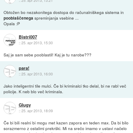
::
25. apr 2013, 13:21
Obtožen bo nezakonitega dostopa do računalniškega sistema in
spreminjanja vsebine ...
pooblaščenega
Opala :P
Bistri007
::
25. apr 2013, 15:30
Saj je sam sebe pooblastil! Kaj je tu narobe???
para!
::
25. apr 2013, 16:00
Jako inteligentni tile mulci. Če bi kriminalci tko delal, bi ne rabl več
policije. K neb blo več kriminala.
Glugy
::
25. apr 2013, 18:09
Če bi bili realni bi mogu met kazen zapora en teden max. Da bi bilo
sorazmerno z ostalimi prekrški. Mi na srečo imamo v ustavi načelo