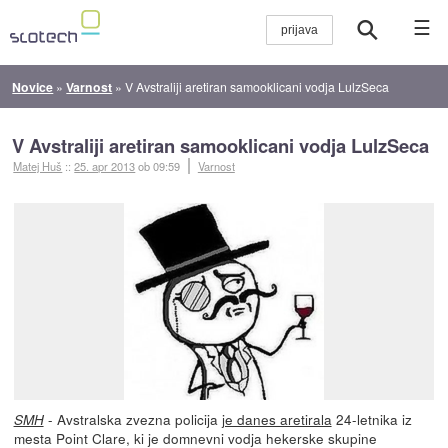
☰
Novice
»
Varnost
»
V Avstraliji aretiran samooklicani vodja LulzSeca
V Avstraliji aretiran samooklicani vodja LulzSeca
Matej Huš
::
25. apr 2013
ob 09:59
Varnost
- Avstralska zvezna policija
je danes aretirala
24-letnika iz
SMH
mesta Point Clare, ki je domnevni vodja hekerske skupine