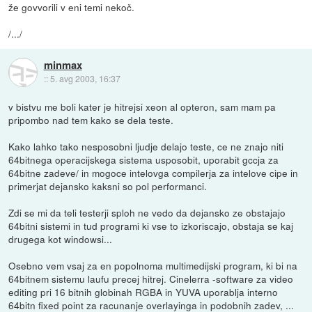
že govvorili v eni temi nekoč.
/.../
minmax
::
5. avg 2003, 16:37
v bistvu me boli kater je hitrejsi xeon al opteron, sam mam pa
pripombo nad tem kako se dela teste.
Kako lahko tako nesposobni ljudje delajo teste, ce ne znajo niti
64bitnega operacijskega sistema usposobit, uporabit gccja za
64bitne zadeve/ in mogoce intelovga compilerja za intelove cipe in
primerjat dejansko kaksni so pol performanci.
Zdi se mi da teli testerji sploh ne vedo da dejansko ze obstajajo
64bitni sistemi in tud programi ki vse to izkoriscajo, obstaja se kaj
drugega kot windowsi...
Osebno vem vsaj za en popolnoma multimedijski program, ki bi na
64bitnem sistemu laufu precej hitrej. Cinelerra -software za video
editing pri 16 bitnih globinah RGBA in YUVA uporablja interno
64bitn fixed point za racunanje overlayinga in podobnih zadev, ...