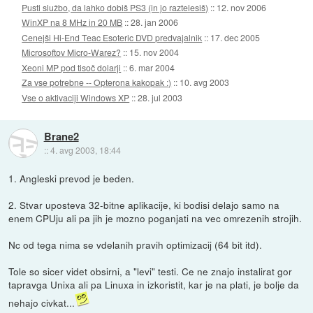
Pusti službo, da lahko dobiš PS3 (in jo raztelesiš)
::
12. nov 2006
WinXP na 8 MHz in 20 MB
::
28. jan 2006
Cenejši Hi-End Teac Esoteric DVD predvajalnik
::
17. dec 2005
Microsoftov Micro-Warez?
::
15. nov 2004
Xeoni MP pod tisoč dolarji
::
6. mar 2004
Za vse potrebne -- Opterona kakopak :)
::
10. avg 2003
Vse o aktivaciji Windows XP
::
28. jul 2003
Brane2
::
4. avg 2003, 18:44
1. Angleski prevod je beden.
2. Stvar uposteva 32-bitne aplikacije, ki bodisi delajo samo na
enem CPUju ali pa jih je mozno poganjati na vec omrezenih strojih.
Nc od tega nima se vdelanih pravih optimizacij (64 bit itd).
Tole so sicer videt obsirni, a "levi" testi. Ce ne znajo instalirat gor
tapravga Unixa ali pa Linuxa in izkoristit, kar je na plati, je bolje da
nehajo civkat...