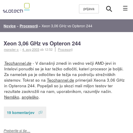
☰
Novice
»
Procesorji
»
Xeon 3,06 GHz vs Opteron 244
Xeon 3,06 GHz vs Opteron 244
monster-x
::
4. avg 2003
ob 12:52
Procesorji
- V današnji zmedi in vedno večji AMD-jevi in
Tecchannel.de
Intelovi ponudbi se je kar težko odločiti, kateri procesor je boljši.
Za nameček pa je odločitev še težja na področju strežniških
sistemov. Tokrat so na
Tecchannel.de
primerjali Xeona 3,06 GHz
in Opterona 244. Popeljali so ju skozi mali miljon testov ter
rezultate zaokrožili na nam, uporabnikom, razumljiv način.
Nemško
,
angleško
.
19 komentarjev
Preberite si še…