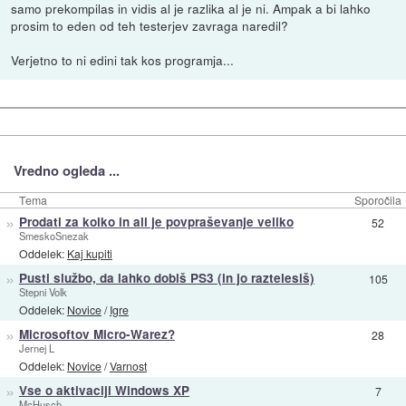
samo prekompilas in vidis al je razlika al je ni. Ampak a bi lahko
prosim to eden od teh testerjev zavraga naredil?
Verjetno to ni edini tak kos programja...
Vredno ogleda ...
Tema
Sporočila
»
Prodati za kolko in ali je povpraševanje veliko
52
SmeskoSnezak
Oddelek:
Kaj kupiti
»
Pusti službo, da lahko dobiš PS3 (in jo raztelesiš)
105
Stepni Volk
Oddelek:
Novice
/
Igre
»
Microsoftov Micro-Warez?
28
Jernej L
Oddelek:
Novice
/
Varnost
»
Vse o aktivaciji Windows XP
7
McHusch