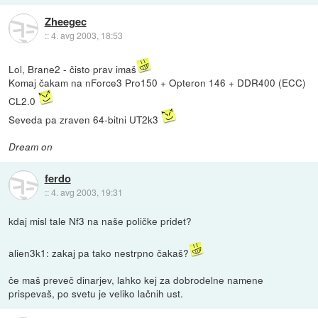
Zheegec
::
4. avg 2003, 18:53
Lol, Brane2 - čisto prav imaš
Komaj čakam na nForce3 Pro150 + Opteron 146 + DDR400 (ECC)
CL2.0
Seveda pa zraven 64-bitni UT2k3
Dream on
ferdo
::
4. avg 2003, 19:31
kdaj misl tale Nf3 na naše poličke pridet?
alien3k1: zakaj pa tako nestrpno čakaš?
če maš preveč dinarjev, lahko kej za dobrodelne namene
prispevaš, po svetu je veliko lačnih ust.