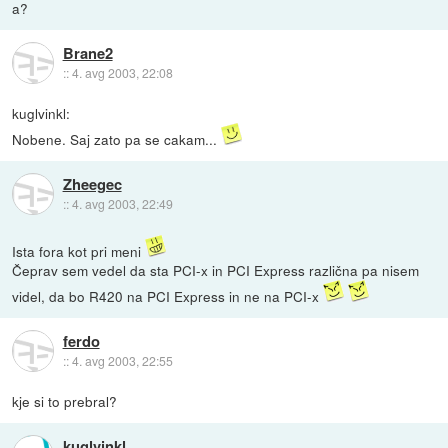
a?
Brane2
::
4. avg 2003, 22:08
kuglvinkl:
Nobene. Saj zato pa se cakam...
Zheegec
::
4. avg 2003, 22:49
Ista fora kot pri meni
Čeprav sem vedel da sta PCI-x in PCI Express različna pa nisem
videl, da bo R420 na PCI Express in ne na PCI-x
ferdo
::
4. avg 2003, 22:55
kje si to prebral?
kuglvinkl