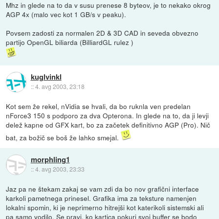
Mhz in glede na to da v susu prenese 8 byteov, je to nekako okrog
AGP 4x (malo vec kot 1 GB/s v peaku).
Povsem zadosti za normalen 2D & 3D CAD in seveda obvezno
partijo OpenGL biliarda (BilliardGL rulez )
kuglvinkl
::
4. avg 2003, 23:18
Kot sem že rekel, nVidia se hvali, da bo ruknla ven predelan
nForce3 150 s podporo za dva Opterona. In glede na to, da ji levji
delež kapne od GFX kart, bo za začetek definitivno AGP (Pro). Nič
bat, za božič se boš že lahko smejal.
morphling1
::
4. avg 2003, 23:33
Jaz pa ne štekam zakaj se vam zdi da bo nov grafični interface
karkoli pametnega prinesel. Grafika ima za teksture namenjen
lokalni spomin, ki je neprimerno hitrejši kot katerikoli sistemski ali
pa samo vodilo. Se pravi, ko kartica pokuri svoj buffer se bodo