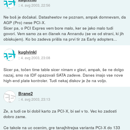
::
4. avg 2003, 22:56
Ne boš je dočakal. Datasheetov ne poznam, ampak domnevam, da
AGP (Pro) nese PCI-X.
Sicer pa, o PCI Expres vem bore malo, ker se jako malo tudi
govori. Vem samo za en članek na Annandu (se ve od strani, ki jih
obiskujem). Ko bo zadeva prišla na prvi tir za Early adopters...
kuglvinkl
::
4. avg 2003, 23:08
Sicer pa, točen time table sicer nimam v glavi, ampak, še ne dolgo
nazaj, smo na IDF opazovali SATA zadeve. Danes imajo vse nove
high-end plate kontroler. Tudi nekaj diskov je že na voljo.
Brane2
::
4. avg 2003, 23:13
Ze, a tudi ce bi dobil karto za PCI-X, bi sel v to. Vec ko zadosti
dobro zame.
Ce takole na uc ocenim, gre tanajhitrejsa varianta PCI-X do 133