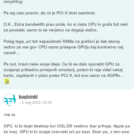
morphling:
Pa saj zato pravim, da mi je PCI-X dost zaenkrat.
O.K., Extra bandwidth prav pride, ko si mata CPU in grafa full neki
za povedat, samo to se verjetno ne dogaja stalno.
Poleg tega, pri teh kapacitetah RAMa na greficni je itak skoraj
vedno ze vse gor- CPU samo prisepne GPUju kaj konkretno naj
naredi....
Pa tud, imam neke svoje ideje. Ce bi se dalo uporabit GPU za
izvajanje prikladno prirejenih simulacij, potem bi raje videl nekaj
kartic, zapikanih v plato preko PCI-X, kot eno samo na AGP8x...
kuglvinkl
::
4. avg 2003, 23:46
/me to.
GPU, ki bi dojel desktop kot OGL/DX vsebino (kar prihaja, Apple pa
že ima). GPU ki bi izvajal zverniski srč po bazi. Sicer pa, o tem smo