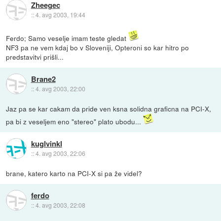
Zheegec
::
4. avg 2003, 19:44
Ferdo; Samo veselje imam teste gledat
NF3 pa ne vem kdaj bo v Sloveniji, Opteroni so kar hitro po
predstavitvi prišli...
Brane2
::
4. avg 2003, 22:00
Jaz pa se kar cakam da pride ven ksna solidna graficna na PCI-X,
pa bi z veseljem eno "stereo" plato ubodu...
kuglvinkl
::
4. avg 2003, 22:06
brane, katero karto na PCI-X si pa že videl?
ferdo
::
4. avg 2003, 22:08