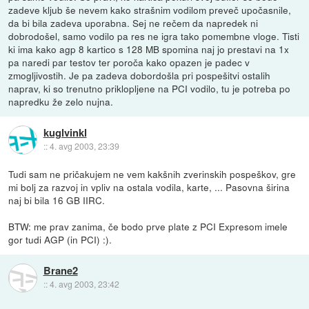
zadeve kljub še nevem kako strašnim vodilom preveč upočasnile,
da bi bila zadeva uporabna. Sej ne rečem da napredek ni
dobrodošel, samo vodilo pa res ne igra tako pomembne vloge. Tisti
ki ima kako agp 8 kartico s 128 MB spomina naj jo prestavi na 1x
pa naredi par testov ter poroča kako opazen je padec v
zmogljivostih. Je pa zadeva dobordošla pri pospešitvi ostalih
naprav, ki so trenutno priklopljene na PCI vodilo, tu je potreba po
napredku že zelo nujna.
kuglvinkl
::
4. avg 2003, 23:39
Tudi sam ne pričakujem ne vem kakšnih zverinskih pospeškov, gre
mi bolj za razvoj in vpliv na ostala vodila, karte, ... Pasovna širina
naj bi bila 16 GB IIRC.
BTW: me prav zanima, če bodo prve plate z PCI Expresom imele
gor tudi AGP (in PCI) :).
Brane2
::
4. avg 2003, 23:42