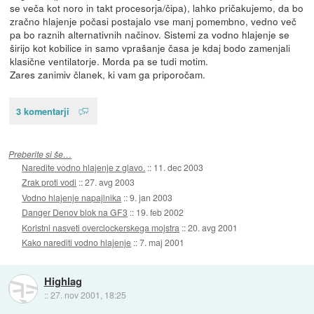
se veča kot noro in takt procesorja/čipa), lahko pričakujemo, da bo
zračno hlajenje počasi postajalo vse manj pomembno, vedno več
pa bo raznih alternativnih načinov. Sistemi za vodno hlajenje se
širijo kot kobilice in samo vprašanje časa je kdaj bodo zamenjali
klasične ventilatorje. Morda pa se tudi motim.
Zares zanimiv članek, ki vam ga priporočam.
3 komentarji
Preberite si še…
Naredite vodno hlajenje z glavo.
::
11. dec 2003
Zrak proti vodi
::
27. avg 2003
Vodno hlajenje napajlnika
::
9. jan 2003
Danger Denov blok na GF3
::
19. feb 2002
Koristni nasveti overclockerskega mojstra
::
20. avg 2001
Kako narediti vodno hlajenje
::
7. maj 2001
Highlag
::
27. nov 2001, 18:25