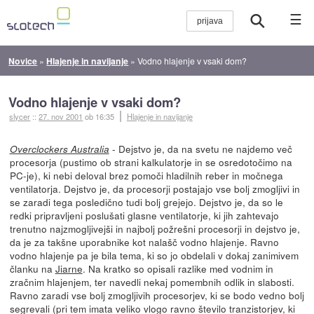
☰
Novice
»
Hlajenje in navijanje
»
Vodno hlajenje v vsaki dom?
Vodno hlajenje v vsaki dom?
slycer
::
27. nov 2001
ob 16:35
Hlajenje in navijanje
- Dejstvo je, da na svetu ne najdemo več
Overclockers Australia
procesorja (pustimo ob strani kalkulatorje in se osredotočimo na
PC-je), ki nebi deloval brez pomoči hladilnih reber in močnega
ventilatorja. Dejstvo je, da procesorji postajajo vse bolj zmogljivi in
se zaradi tega posledično tudi bolj grejejo. Dejstvo je, da so le
redki pripravljeni poslušati glasne ventilatorje, ki jih zahtevajo
trenutno najzmogljivejši in najbolj požrešni procesorji in dejstvo je,
da je za takšne uporabnike kot nalašč vodno hlajenje. Ravno
vodno hlajenje pa je bila tema, ki so jo obdelali v dokaj zanimivem
članku na
Jiarne
. Na kratko so opisali razlike med vodnim in
zračnim hlajenjem, ter navedli nekaj pomembnih odlik in slabosti.
Ravno zaradi vse bolj zmogljivih procesorjev, ki se bodo vedno bolj
segrevali (pri tem imata veliko vlogo ravno število tranzistorjev, ki