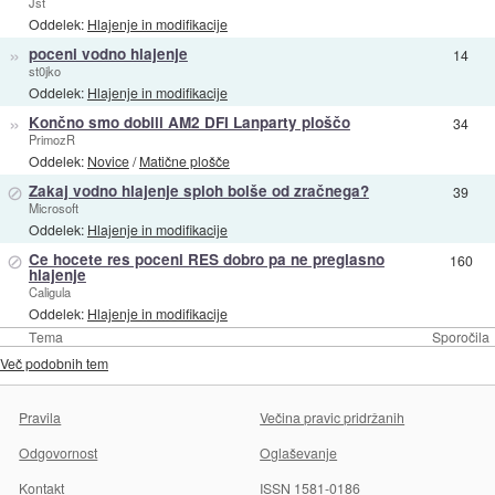
Jst
Oddelek:
Hlajenje in modifikacije
»
poceni vodno hlajenje
14
st0jko
Oddelek:
Hlajenje in modifikacije
»
Končno smo dobili AM2 DFI Lanparty ploščo
34
PrimozR
Oddelek:
Novice
/
Matične plošče
⊘
Zakaj vodno hlajenje sploh bolše od zračnega?
39
Microsoft
Oddelek:
Hlajenje in modifikacije
⊘
Ce hocete res poceni RES dobro pa ne preglasno
160
hlajenje
Caligula
Oddelek:
Hlajenje in modifikacije
Tema
Sporočila
Več podobnih tem
Pravila
Večina pravic pridržanih
Odgovornost
Oglaševanje
Kontakt
ISSN 1581-0186