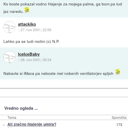
Ko boste pokazal vodno hlajenje za mojega palma, ga bom pa tud
jaz naredu.
attackiko
::
27. nov 2001, 22:56
Lahko pa se tudi motim (c) N.P.
IceIceBaby
::
28. nov 2001, 09:34
Nabavte si iMaca pa neboste mel nobenih ventilatorjev spljoh
Vredno ogleda ...
Tema
Sporočila
»
Ali zračno hlajenje umira?
173