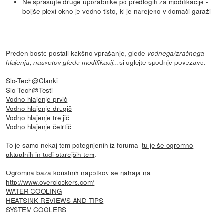
Ne sprašujte druge uporabnike po predlogih za modifikacije -
boljše plexi okno je vedno tisto, ki je narejeno v domači garaži
Preden boste postali kakšno vprašanje, glede
vodnega/zračnega
si oglejte spodnje povezave:
hlajenja; nasvetov glede modifikacij...
Slo-Tech@Članki
Slo-Tech@Testi
Vodno hlajenje prvič
Vodno hlajenje drugič
Vodno hlajenje tretjič
Vodno hlajenje četrtič
To je samo nekaj tem potegnjenih iz foruma,
tu je še ogromno
aktualnih in tudi starejših tem
.
Ogromna baza koristnih napotkov se nahaja na
http://www.overclockers.com/
WATER COOLING
HEATSINK REVIEWS AND TIPS
SYSTEM COOLERS