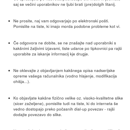
saj se večini uporabnikov ne ljubi brati (pre)dolgih litanij.
Ne prosite, naj vam odgovarjajo po elektronski pošti.
Pomislite na tiste, ki imajo morda podobne probleme kot vi.
Če odgovora ne dobite, se ne znašajte nad uporabniki s
kakšnimi žaljivimi izjavami, tiste udarce po tipkovnici pa rajši
uporabite za iskanje informacij kje drugje.
Ne oklevajte z objavljanjem kakšnega opisa nadserijske
opreme vašega računalnika (vodno hlajenje, modifikacija
ohišja...).
Ko objavljate kakšne fizično velike oz. visoko-kvalitetne slike
(sicer zaželjene), pomislite tudi na tiste, ki do interneta še
vedno dostopajo preko počasnih dial-up povezav - rajši
dodajte povezavo do slike.