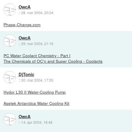
OwcA
::
28. mar 2004, 20:24
Phase-Change.com
OwcA
::
29. mar 2004, 21:16
PC Water Coolant Chemistry - Part I
The Chemicals of OC'n and Super Cooling - Coolants
DjTonic
::
30. mar 2004, 17:35
Hydor L30 II Water-Cooling Pump
Asetek Antarctica Water Cooling Kit
OwcA
::
14. apr 2004, 18:48