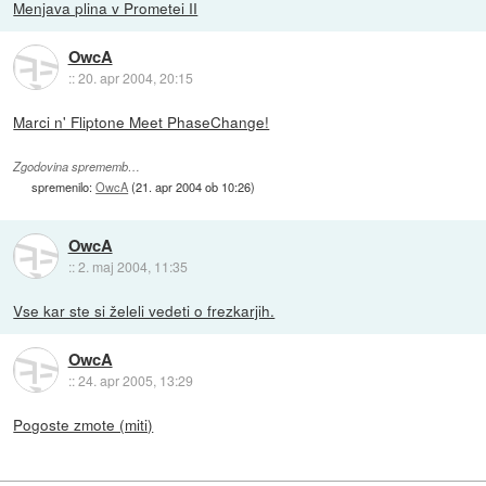
Menjava plina v Prometei II
OwcA
::
20. apr 2004, 20:15
Marci n' Fliptone Meet PhaseChange!
Zgodovina sprememb…
spremenilo:
OwcA
(
21. apr 2004 ob 10:26
)
OwcA
::
2. maj 2004, 11:35
Vse kar ste si želeli vedeti o frezkarjih.
OwcA
::
24. apr 2005, 13:29
Pogoste zmote (miti)