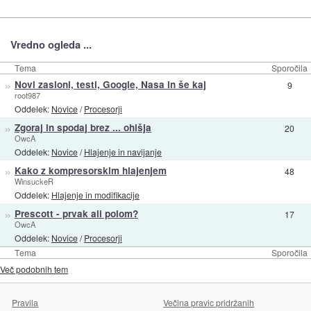
Vredno ogleda ...
Tema
Sporočila
»
Novi zasloni, testi, Google, Nasa in še kaj
9
root987
Oddelek:
Novice
/
Procesorji
»
Zgoraj in spodaj brez ... ohišja
20
OwcA
Oddelek:
Novice
/
Hlajenje in navijanje
»
Kako z kompresorskim hlajenjem
48
WinsuckeR
Oddelek:
Hlajenje in modifikacije
»
Prescott - prvak ali polom?
17
OwcA
Oddelek:
Novice
/
Procesorji
Tema
Sporočila
Več podobnih tem
Pravila
Večina pravic pridržanih