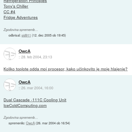
Refrigeration Principles
Tony's Chiller
CC #4
Fridge Adventures
Zgodovina sprememb…
odbrisal:
sid911
(
12. dec 2005 ob 19:45
)
OwcA
::
28. feb 2004, 23:13
Koliko toplote odda moj procesor, kako učinkovito je moje hlajenje?
OwcA
::
26. mar 2004, 16:00
Dual Cascade -111C Cooling Unit
IceColdComputing.com
Zgodovina sprememb…
spremenilo:
OwcA
(
26. mar 2004 ob 16:54
)