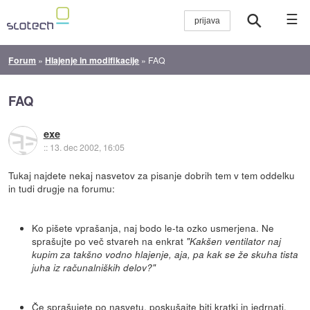
☰
Forum
»
Hlajenje in modifikacije
»
FAQ
FAQ
exe
::
13. dec 2002, 16:05
Tukaj najdete nekaj nasvetov za pisanje dobrih tem v tem oddelku
in tudi drugje na forumu:
Ko pišete vprašanja, naj bodo le-ta ozko usmerjena. Ne
sprašujte po več stvareh na enkrat
"Kakšen ventilator naj
kupim za takšno vodno hlajenje, aja, pa kak se že skuha tista
juha iz računalniških delov?"
Če sprašujete po nasvetu, poskušajte biti kratki in jedrnati,