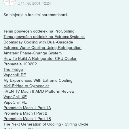
::
11. feb 2004, 12:24
Še hlajenje s faznimi spremembami.
Temu posvečen oddelek na ProCooling
Temu posvečen oddelek na ExtremeSystems
Doomsday Cooling with Dual-Cascade
Extreme Water-Cooling Using Refrigeration
Amateur Phase-Change System
How-To Build A Refrigerator CPU Cooler
Prometeia 100202
The Fridge
Vapochill PE
My Experiences With Extreme Cooling
Midi-Fridge to Cyrocooler
nVENTIV Mach II AMD Platform Review
VapoChill XE
VapoChill PE
Prometeia Mach 1 Part 1A
Prometeia Mach I Part 2
Prometeia Mach 1 Part 1B
The Next Generation of Cooling - Stirling Cycle