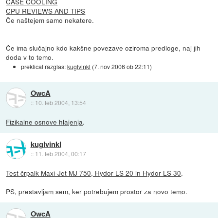
CASE COOLING
CPU REVIEWS AND TIPS
Če naštejem samo nekatere.
Če ima slučajno kdo kakšne povezave oziroma predloge, naj jih
doda v to temo.
preklical razglas:
kuglvinkl
(
7. nov 2006 ob 22:11
)
OwcA
::
10. feb 2004, 13:54
Fizikalne osnove hlajenja
.
kuglvinkl
::
11. feb 2004, 00:17
Test črpalk Maxi-Jet MJ 750, Hydor LS 20 in Hydor LS 30
.
PS, prestavljam sem, ker potrebujem prostor za novo temo.
OwcA