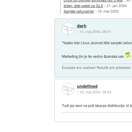
Izdan .deb paket za GLS
::
21. jan 2004
Sanjski računalniki
::
16. mar 2002
darh
::
13. maj 2004, 08:51
"Vsako leto Linux Journal išče sanjski raču
Marketing jim je še vedno španska vas
Excuses are useless! Results are priceless!
undefined
::
16. maj 2004, 08:42
Tudi jaz sem na poti iskanja distribucije, ki 