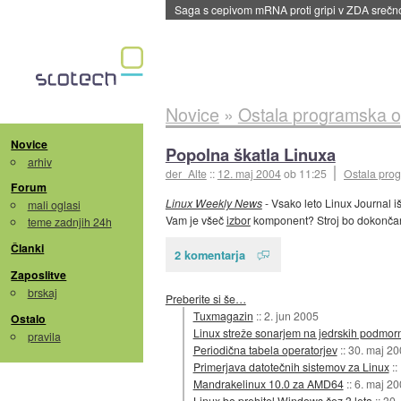
Saga s cepivom mRNA proti gripi v ZDA sreč
Novice
»
Ostala programska 
Novice
Popolna škatla Linuxa
arhiv
der_Alte
::
12. maj 2004
ob 11:25
Ostala pro
Forum
Linux Weekly News
- Vsako leto Linux Journal i
mali oglasi
Vam je všeč
izbor
komponent? Stroj bo dokončan 
teme zadnjih 24h
Članki
2 komentarja
Zaposlitve
brskaj
Preberite si še…
Tuxmagazin
::
2. jun 2005
Ostalo
Linux streže sonarjem na jedrskih podmor
pravila
Periodična tabela operatorjev
::
30. maj 20
Primerjava datotečnih sistemov za Linux
::
Mandrakelinux 10.0 za AMD64
::
6. maj 20
Linux bo prehitel Windows čez 3 leta
::
30.