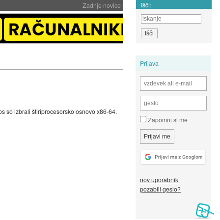
Išči:
Zadnje novice
Prijava
os so izbrali štiriprocesorsko osnovo x86-64.
Zapomni si me
nov uporabnik
pozabili geslo?