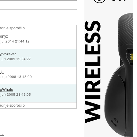
adnje sporočilo
ronyx
 jul 2014 21:44:12
ryptozaver
 jun 2009 19:54:27
sjr
. sep 2008 13:43:00
igWhale
 jun 2005 21:43:05
adnje sporočilo
a »