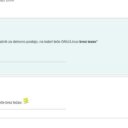
nalnik za delovno postajo, na kateri teče GNU/Linux
brez tezav
"
teče brez težav.