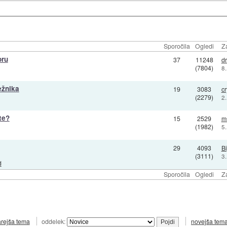
Sporočila
Ogledi
Z
oru
37
11248
d
(7804)
8.
ežnika
19
3083
c
(2279)
2.
te?
15
2529
m
(1982)
5
29
4093
B
(3111)
3.
d
Sporočila
Ogledi
Z
arejša tema
oddelek:
novejša tem