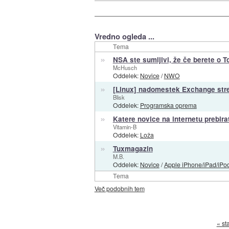
Vredno ogleda ...
Tema
»
NSA ste sumljivi, že če berete o T
McHusch
Oddelek:
Novice
/
NWO
»
[Linux] nadomestek Exchange str
Blisk
Oddelek:
Programska oprema
»
Katere novice na internetu prebira
Vitamin-B
Oddelek:
Loža
»
Tuxmagazin
M.B.
Oddelek:
Novice
/
Apple iPhone/iPad/iPo
Tema
Več podobnih tem
« st