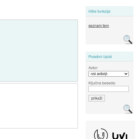
Hitre funkcije
seznam tem
Posebni izpisi
Avtor:
Ključna beseda: