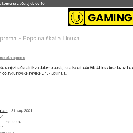
no končana
::
včeraj ob 06:10
oprema
»
Popolna škatla Linuxa
gramska oprema
šče sanjski računalnik za delovno postajo, na kateri teče GNU/Linux brez težav. Let
do avgustovske številke Linux Journala.
nicah
::
21. sep 2004
04
11. maj 2004
04
 apr 2004