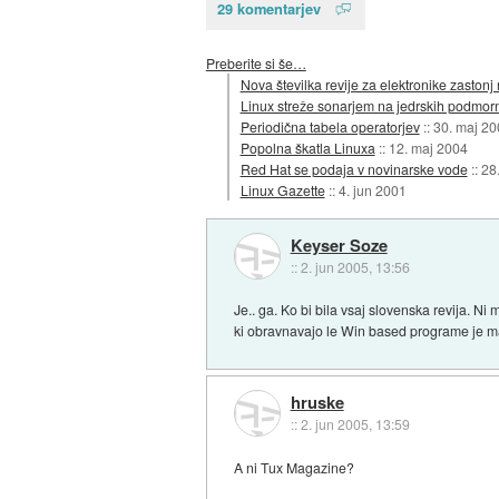
29 komentarjev
Preberite si še…
Nova številka revije za elektronike zastonj
Linux streže sonarjem na jedrskih podmor
Periodična tabela operatorjev
::
30. maj 20
Popolna škatla Linuxa
::
12. maj 2004
Red Hat se podaja v novinarske vode
::
28
Linux Gazette
::
4. jun 2001
Keyser Soze
::
2. jun 2005, 13:56
Je.. ga. Ko bi bila vsaj slovenska revija. N
ki obravnavajo le Win based programe je m
hruske
::
2. jun 2005, 13:59
A ni Tux Magazine?