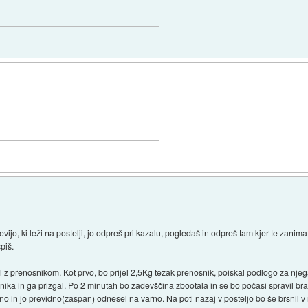
vijo, ki leži na postelji, jo odpreš pri kazalu, pogledaš in odpreš tam kjer te zanim
piš.
il z prenosnikom. Kot prvo, bo prijel 2,5Kg težak prenosnik, poiskal podlogo za njega
ika in ga prižgal. Po 2 minutah bo zadevščina zbootala in se bo počasi spravil bra
o in jo previdno(zaspan) odnesel na varno. Na poti nazaj v posteljo bo še brsnil v 