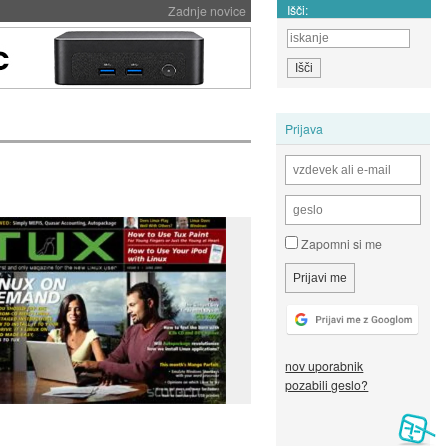
Išči:
Zadnje novice
Prijava
Zapomni si me
nov uporabnik
pozabili geslo?