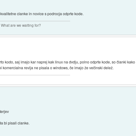
 kvalitetne clanke in novice s podrocja odprte kode.
. What are we waiting for?
rto kodo, saj imajo kar naprej kak linux na dvdju, polno odprte kode, so članki kako 
 bi komercialna revija ne pisala o windows, če imajo že večinski delež.
terjev
a bi pisali clanke.