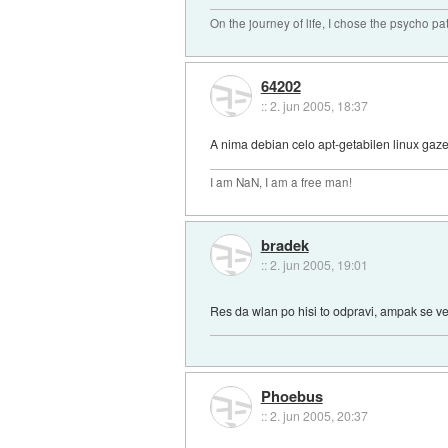
On the journey of life, I chose the psycho pa
64202
::
2. jun 2005, 18:37
A nima debian celo apt-getabilen linux gazet
I am NaN, I am a free man!
bradek
::
2. jun 2005, 19:01
Res da wlan po hisi to odpravi, ampak se ve
Phoebus
::
2. jun 2005, 20:37