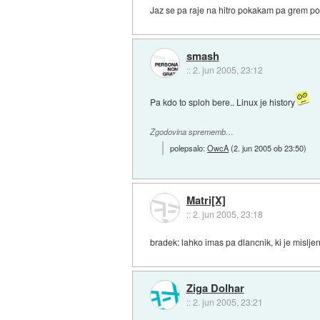
Jaz se pa raje na hitro pokakam pa grem p
smash
::
2. jun 2005, 23:12
Pa kdo to sploh bere.. Linux je history
Zgodovina sprememb…
polepsalo:
OwcA
(
2. jun 2005 ob 23:50
)
Matri[X]
::
2. jun 2005, 23:18
bradek: lahko imas pa dlancnik, ki je mislje
Ziga Dolhar
::
2. jun 2005, 23:21