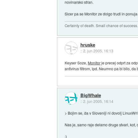
novinarsko stran.
Sicer pa se Monitor ze dolgo trudi in ponuja
Certainty of death. Small chance of success
hruske
::
2. jun 2005, 16:13
Keyser Soze,
Monitor
je precej odprt za odp
antivirus filtrom, ipd. Neumno pa bi bilo, da
BigWhale
::
2. jun 2005, 16:14
> Bojim se, da v Sloveniji ni dovolj LinuxWri
Nas je, samo raje delamo druge stvari, kot, d
;)