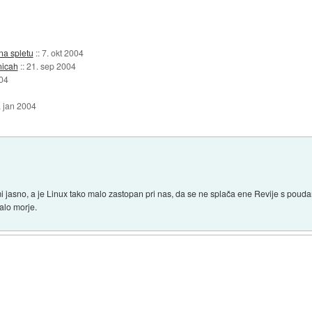
 na spletu
::
7. okt 2004
nicah
::
21. sep 2004
04
. jan 2004
i mi jasno, a je Linux tako malo zastopan pri nas, da se ne splača ene Revije s pou
alo morje.