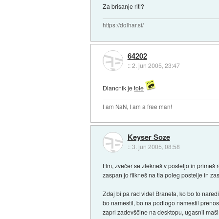
Za brisanje riti?
https://dolhar.si/
64202
::
2. jun 2005, 23:47
Dlancnik je
tole
I am NaN, I am a free man!
Keyser Soze
::
3. jun 2005, 08:58
Hm, zvečer se zlekneš v posteljo in primeš re
zaspan jo flikneš na tla poleg postelje in zas
Zdaj bi pa rad videl Braneta, ko bo to nared
bo namestil, bo na podlogo namestil prenosn
zaprl zadevščine na desktopu, ugasnil mašin