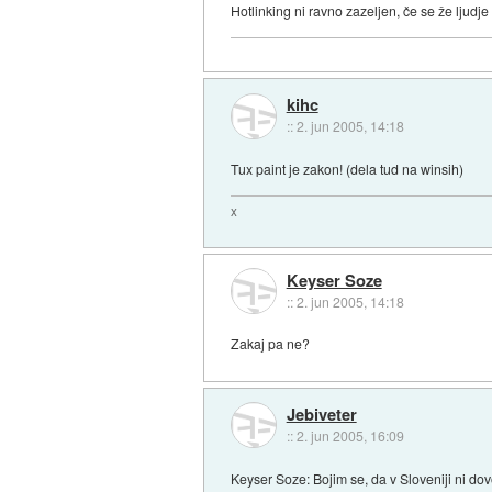
Hotlinking ni ravno zazeljen, če se že ljudje
kihc
::
2. jun 2005, 14:18
Tux paint je zakon! (dela tud na winsih)
x
Keyser Soze
::
2. jun 2005, 14:18
Zakaj pa ne?
Jebiveter
::
2. jun 2005, 16:09
Keyser Soze: Bojim se, da v Sloveniji ni dovo