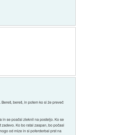
a. Bereš, bereš, in potem ko si že preveč
 in se poačsi zleknil na posteljo. Ko se
t zadevo. Ko bo ratal zaspan, bo počasi
nogo od mize in si poferderbal prst na