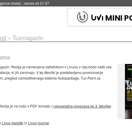
 umetne inteligence
::
danes ob 21:23
Pod
»
Tuxmagazin
d/iPod
gazin. Revija je namenjena začetnikom v Linuxu v njej bodo našli vse
nja, ki jih zanimajo. V tej številki je predstavljeno povezovanje
m, pregled namestitvenega sistema Autopackage, Tux Paint za
 Revija je na voljo v PDF formatu (
neposredna povezava do 3. številke
di
Linux gazette
in
Linux journal
.