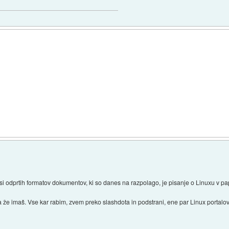
asi odprtih formatov dokumentov, ki so danes na razpolago, je pisanje o Linuxu v pa
a že imaš. Vse kar rabim, zvem preko slashdota in podstrani, ene par Linux portalo