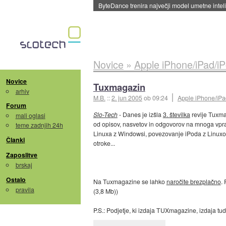
Spletne strani začele streči oglase za agente
Novice
»
Apple iPhone/iPad/i
Novice
Tuxmagazin
arhiv
M.B.
::
2. jun 2005
ob 09:24
Apple iPhone/iPa
Forum
Slo-Tech
- Danes je izšla
3. številka
revije Tuxma
mali oglasi
od opisov, nasvetov in odgovorov na mnoga vpraša
teme zadnjih 24h
Linuxa z Windowsi, povezovanje iPoda z Linuxo
Članki
otroke...
Zaposlitve
brskaj
Ostalo
Na Tuxmagazine se lahko
naročite brezplačno
.
pravila
(3,8 Mb))
P.S.: Podjetje, ki izdaja TUXmagazine, izdaja tu