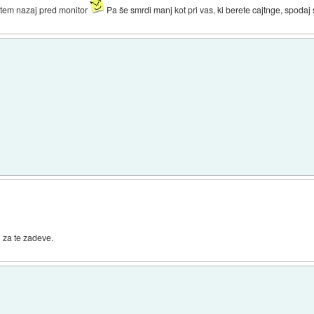
otem nazaj pred monitor
Pa še smrdi manj kot pri vas, ki berete cajtnge, spoda
n za te zadeve.