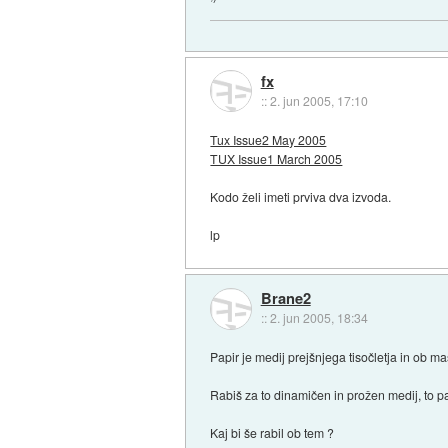
fx
::
2. jun 2005, 17:10
Tux Issue2 May 2005
TUX Issue1 March 2005
Kodo želi imeti prviva dva izvoda.
lp
Brane2
::
2. jun 2005, 18:34
Papir je medij prejšnjega tisočletja in ob m
Rabiš za to dinamičen in prožen medij, to p
Kaj bi še rabil ob tem ?