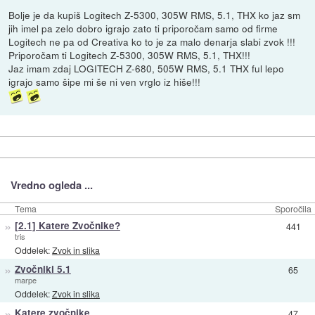
Bolje je da kupiš Logitech Z-5300, 305W RMS, 5.1, THX ko jaz sm
jih imel pa zelo dobro igrajo zato ti priporočam samo od firme
Logitech ne pa od Creativa ko to je za malo denarja slabi zvok !!!
Priporočam ti Logitech Z-5300, 305W RMS, 5.1, THX!!!
Jaz imam zdaj LOGITECH Z-680, 505W RMS, 5.1 THX ful lepo
igrajo samo šipe mi še ni ven vrglo iz hiše!!!
Vredno ogleda ...
Tema
Sporočila
»
[2.1] Katere Zvočnike?
441
tris
Oddelek:
Zvok in slika
»
Zvočniki 5.1
65
marpe
Oddelek:
Zvok in slika
»
Katere zvočnike
47