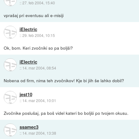
::
27. feb 2004, 15:40
vprašaj pri eventusu ali e-misiji
iElectric
::
29. feb 2004, 10:15
Ok, bom. Keri zvočniki so pa boljši?
iElectric
::
14. mar 2004, 08:54
Nobena od firm, nima teh zvočnikov! Kje bi jiih še lahko dobil?
jest10
::
14. mar 2004, 10:01
Zvočnike poslušaj, pa boš videl kateri bo boljši po tvojem okusu.
ssamec3
::
14. mar 2004, 13:38