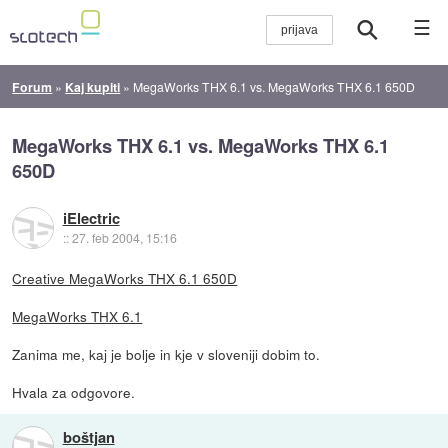
☰
Forum
»
Kaj kupiti
»
MegaWorks THX 6.1 vs. MegaWorks THX 6.1 650D
MegaWorks THX 6.1 vs. MegaWorks THX 6.1
650D
iElectric
::
27. feb 2004, 15:16
Creative MegaWorks THX 6.1 650D
MegaWorks THX 6.1
Zanima me, kaj je bolje in kje v sloveniji dobim to.
Hvala za odgovore.
boštjan