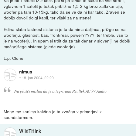
Ko je bil 1 satelit iz 2 kock pol si pa lahko to sukal na vse strani,
vglavnem 1 satelit je težak približno 1,5-2 kg brez zafkrkancije,
woofer pa tam 10-15kg, tako da se ve da ni kar tako. Zraven se
dobijo dovolj dolgi kabli, ter vijaki za na stene!
Edina slaba lastnost sistema je ta da nima daljinca, prižge se na
wooferju, glasnost, bas, front/rear, power?????, ter treble, vse to
je na wooferju. In upam si trdit da za tak denar v sloveniji ne dobiš
močnejšega sistema (glede wooferja).
L.p. Clone
nimus
::
18. jan 2004, 22:29
Na plošči mislim da je integrirana Realtek AC'97 Audio
Mene me zanima kakšna je ta zvočna v primerjavi z
soundstormom.
WildTHink