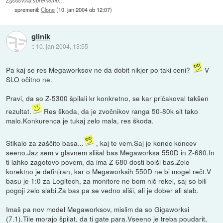
Zgodovina sprememb…
spremenil:
Clone
(
10. jan 2004 ob 12:07
)
glinik
::
10. jan 2004, 13:55
Pa kaj se res Megaworksov ne da dobit nikjer po taki ceni?
V
SLO očitno ne.
Pravi, da so Z-5300 špilali kr konkretno, se kar pričakoval takšen
rezultat.
Res škoda, da je zvočnikov ranga 50-80k sit tako
malo.Konkurenca je tukaj zelo mala, res škoda.
Stikalo za zaščito basa...
, kaj te vem.Saj je konec koncev
seeno.Jaz sem v glavnem slišal bas Megaworksa 550D in Z-680.In
ti lahko zagotovo povem, da ima Z-680 dosti bolši bas.Zelo
korektno je definiran, kar o Megaworksih 550D ne bi mogel rečt.V
basu je 1:0 za Logitech, za monitore ne bom nič rekel, saj so bili
pogoji zelo slabi.Za bas pa se vedno sliši, ali je dober ali slab.
Imaš pa nov model Megaworksov, mislim da so Gigaworksi
(7.1).Tile morajo špilat, da ti gate para.Vseeno je treba poudarit,