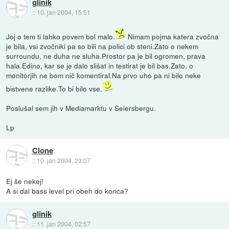
glinik
::
10. jan 2004, 15:51
Joj o tem ti lahko povem bol malo.
Nimam pojma katera zvočna
je bila, vsi zvočniki pa so bili na polici ob steni.Zato o nekem
surroundu, ne duha ne sluha.Prostor pa je bil ogromen, prava
hala.Edino, kar se je dalo slišat in testirat je bil bas.Zato, o
monitorjih ne bom nič komentiral.Na prvo uho pa ni bilo neke
bistvene razlike.To bi bilo vse.
Poslušal sem jih v Mediamarktu v Seiersbergu.
Lp
Clone
::
10. jan 2004, 23:07
Ej še nekej!
A si dal bass level pri obeh do konca?
glinik
::
11. jan 2004, 02:57