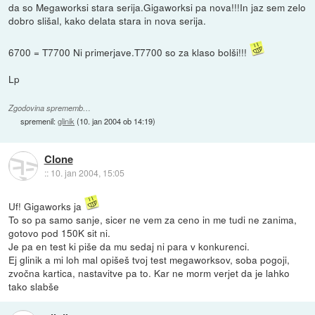
da so Megaworksi stara serija.Gigaworksi pa nova!!!In jaz sem zelo
dobro slišal, kako delata stara in nova serija.
6700 = T7700 Ni primerjave.T7700 so za klaso bolši!!!
Lp
Zgodovina sprememb…
spremenil:
glinik
(
10. jan 2004 ob 14:19
)
Clone
::
10. jan 2004, 15:05
Uf! Gigaworks ja
To so pa samo sanje, sicer ne vem za ceno in me tudi ne zanima,
gotovo pod 150K sit ni.
Je pa en test ki piše da mu sedaj ni para v konkurenci.
Ej glinik a mi loh mal opišeš tvoj test megaworksov, soba pogoji,
zvočna kartica, nastavitve pa to. Kar ne morm verjet da je lahko
tako slabše