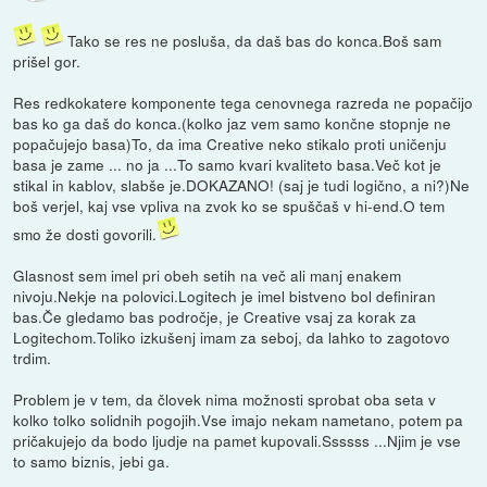
Tako se res ne posluša, da daš bas do konca.Boš sam
prišel gor.
Res redkokatere komponente tega cenovnega razreda ne popačijo
bas ko ga daš do konca.(kolko jaz vem samo končne stopnje ne
popačujejo basa)To, da ima Creative neko stikalo proti uničenju
basa je zame ... no ja ...To samo kvari kvaliteto basa.Več kot je
stikal in kablov, slabše je.DOKAZANO! (saj je tudi logično, a ni?)Ne
boš verjel, kaj vse vpliva na zvok ko se spuščaš v hi-end.O tem
smo že dosti govorili.
Glasnost sem imel pri obeh setih na več ali manj enakem
nivoju.Nekje na polovici.Logitech je imel bistveno bol definiran
bas.Če gledamo bas področje, je Creative vsaj za korak za
Logitechom.Toliko izkušenj imam za seboj, da lahko to zagotovo
trdim.
Problem je v tem, da človek nima možnosti sprobat oba seta v
kolko tolko solidnih pogojih.Vse imajo nekam nametano, potem pa
pričakujejo da bodo ljudje na pamet kupovali.Ssssss ...Njim je vse
to samo biznis, jebi ga.