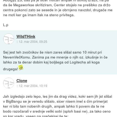
da še Megaworkse skritiziram, Center stojalo ne prešibko za držo
centra pokonci zato se sesede in je obrnjeno navzdol, drugače me
ne moti ker ga imam itak na steno privitega.
L.p
WildTHink
::
12. mar 2004, 09:25
Sej jest teh zvočnikov še nism zares slišal samo 10 minut pri
NevemVečKomu. Zanima pa me mnenje o njih oz. izkušnje in če
lahko za ta denar dobim kaj boljšega od Logitecha ali koga
drugega!
Clone
::
12. mar 2004, 10:19
Jah izgledajo zelo lepo, les jim da drag videz, kokr sem jih jst slišal
v BigBangu se je veredu slišalo, sicer nisem imel s ćim primerjat
ker ni bilo tam nobenih drugih, ampak lahko ti povem da te ne
bodo razočarali v srednje veliki sobi (sploh basi ne), za tako ceno
so kar vredu, vseen pa prečekirej še te: