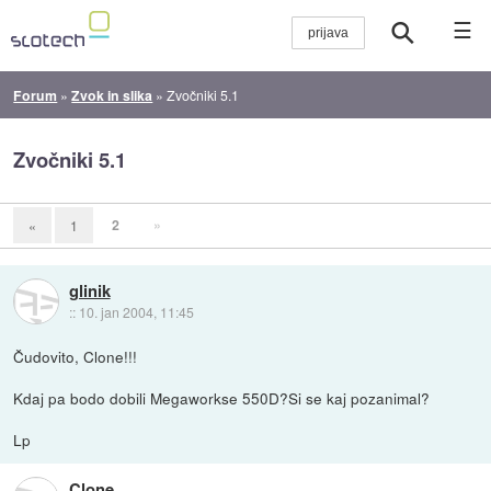
☰
Forum
»
Zvok in slika
»
Zvočniki 5.1
Zvočniki 5.1
2
»
«
1
glinik
::
10. jan 2004, 11:45
Čudovito, Clone!!!
Kdaj pa bodo dobili Megaworkse 550D?Si se kaj pozanimal?
Lp
Clone