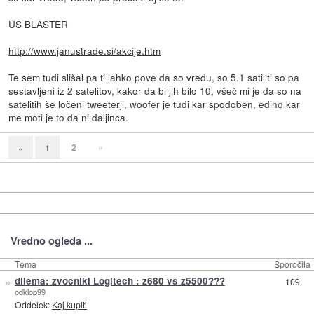
US BLASTER
http://www.janustrade.si/akcije.htm
Te sem tudi slišal pa ti lahko pove da so vredu, so 5.1 satiliti so pa
sestavljeni iz 2 satelitov, kakor da bi jih bilo 10, všeč mi je da so na
satelitih še ločeni tweeterji, woofer je tudi kar spodoben, edino kar
me moti je to da ni daljinca.
2
»
«
1
Vredno ogleda ...
Tema
Sporočila
»
dilema: zvocniki Logitech : z680 vs z5500???
109
odklop99
Oddelek:
Kaj kupiti