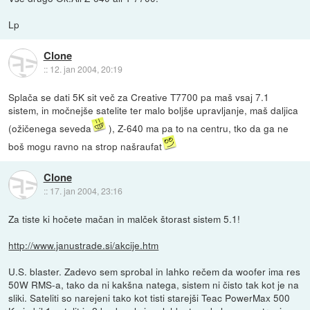
Lp
Clone
::
12. jan 2004, 20:19
Splača se dati 5K sit več za Creative T7700 pa maš vsaj 7.1
sistem, in močnejše satelite ter malo boljše upravljanje, maš daljica
(ožičenega seveda
), Z-640 ma pa to na centru, tko da ga ne
boš mogu ravno na strop našraufat
Clone
::
17. jan 2004, 23:16
Za tiste ki hočete mačan in malček štorast sistem 5.1!
http://www.janustrade.si/akcije.htm
U.S. blaster. Zadevo sem sprobal in lahko rečem da woofer ima res
50W RMS-a, tako da ni kakšna natega, sistem ni čisto tak kot je na
sliki. Sateliti so narejeni tako kot tisti starejši Teac PowerMax 500