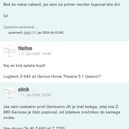
Boš že nekal nabavil, jaz sem na primer monitor kupoval leto dni.
Lp
Zgodovina sprememb…
spremenil:
glinik
(
11. jan 2004 ob 03:06
)
flipflop
::
11. jan 2004, 19:48
Kaj se bolj splača kupit:
Logitech Z-640 ali Genius Home Theatre 5.1 (leseni)?
glinik
::
11. jan 2004, 22:06
Jaz sem vsekakor proti Geniusom.Jih je imel kolega, zdaj ima Z-
680.Geniuse je čisto popluval, od izdelave zvočnikov do samega
zvoka.
Vse drugo Ok.Ali Z-640 ali T 7700.