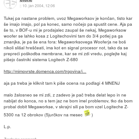
::
10. jan 2004, 12:06
Tukej pa nastane problem, uvoz Megaworksov je končan, tisto kar
še imajo imajo, pol pa konec, samo nočejo pa spustit cene. Aja pa
še to, v BOF-u mi je prodajalec zaupal še nekaj, Megaworksow
woofer se lahko kosa z Logitechovimi tam do 3/4 potlej pa ga
zmanjka, je pa še ena fora: Megaworksovega Wooferja ne boš
nikoli slišal hreščeati, ima kot en signal procesor not, tako da se
prepreći poškodba membrane, kar se mi zdi vredu, poglejte kaj
pišejo častniki sistema Logitech Z-680
http://mimovrste.domenca.com/trgovina/i...
aja pa treba je kliknit tam k piše ocena na podlagi 4 MNENJ
malo žalosneo se mi zdi, z zadevo je pač treba delat lepo in ne
nabijat do konca, no s tem jaz ne bom imel problemov, tko da bom
probal dobit Megaworkse, v skrajni sili pa bom vzel Logiteche Z-
5300 na 12 obrokov (5jurčkov na mesec
)
L.p.