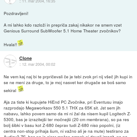
::
11. mar 2004, 16:35
Pozdravljeni!
A mi lahko kdo razloži in prepriča zakaj nikakor ne smem vzet
Genious Surround SubWoofer 5.1 Home Theater zvočnikov?
Hvala!!
Clone
::
12. mar 2004, 00:02
Ne vem kaj naj bi te prpričevali če je tebi zvok pri nij všeč jih kupi in
se ne meni za druge, to je moj nasvet ker drugače se boš samo
sekiral
Aja za tiste ki kupujete HiEnd PC Zvočnike, pri Eventusu imajo
razprodajo Megaworksov 550 5.1 THX za 65K sit. Jst sem jih
nabavu, lahko povem samo da mi ni žal da nisem kupil Logitech Z-
5300, bas je izrazitejši ter močnejši (20 cm membrana), so pa res
bolj šibki v basu kot Z-680 čeprav tudi Z-680 niso popolni, (iz
centra non-stop prihaja šum, ni važno ali je na mute) testirano za
Audigy2 ZS, bas pa je sicer močan ampak ni dovolj izrazit, na pa