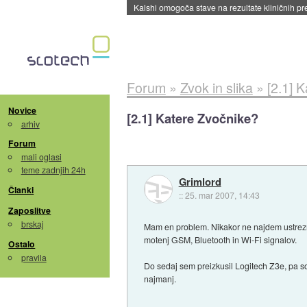
Sandisk že prodal več kot polovico SSD-jev za 
Forum
»
Zvok in slika
»
[2.1] 
Novice
[2.1] Katere Zvočnike?
arhiv
Forum
mali oglasi
teme zadnjih 24h
Grimlord
Članki
::
25. mar 2007, 14:43
Zaposlitve
brskaj
Mam en problem. Nikakor ne najdem ustre
motenj GSM, Bluetooth in Wi-Fi signalov.
Ostalo
pravila
Do sedaj sem preizkusil Logitech Z3e, pa so
najmanj.