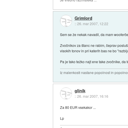
Grimlord
::
26. mar 2007, 12:22
Sem se že nekak navadil, da mam wooferče
Zvočnikov za štanc ne rabim, čeprav posluša
visokih tonov in pri katerih bas ne bo "razb
Pa je tako težko najt ene take zvočnike, da to 
Iz malenkosti nastane popolnost in popolnos
glinik
::
26. mar 2007, 16:16
Za 80 EUR vsekakor ...
Lp