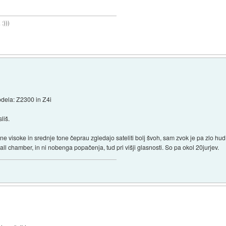
:)))
odela: Z2300 in Z4i
liš.
e visoke in srednje tone čeprau zgledajo sateliti bolj švoh, sam zvok je pa zlo h
all chamber, in ni nobenga popačenja, tud pri višji glasnosti. So pa okol 20jurjev.