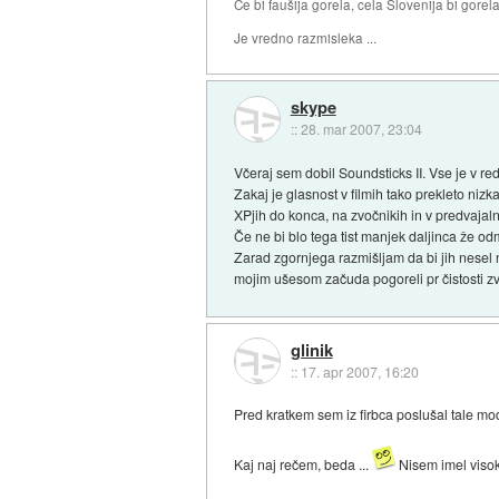
Če bi faušija gorela, cela Slovenija bi gorela 
Je vredno razmisleka ...
skype
::
28. mar 2007, 23:04
Včeraj sem dobil Soundsticks II. Vse je v re
Zakaj je glasnost v filmih tako prekleto niz
XPjih do konca, na zvočnikih in v predvajal
Če ne bi blo tega tist manjek daljinca že odm
Zarad zgornjega razmišljam da bi jih nesel
mojim ušesom začuda pogoreli pr čistosti zv
glinik
::
17. apr 2007, 16:20
Pred kratkem sem iz firbca poslušal tale m
Kaj naj rečem, beda ...
Nisem imel visoke