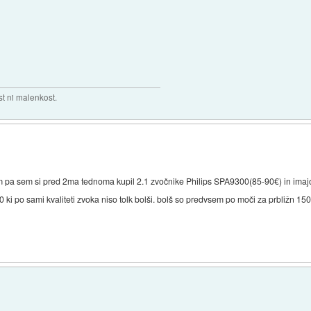
t ni malenkost.
m pa sem si pred 2ma tednoma kupil 2.1 zvočnike Philips SPA9300(85-90€) in imajo
0 ki po sami kvaliteti zvoka niso tolk bolši. bolš so predvsem po moči za prbližn 15