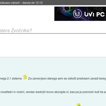
naslednji dve leti
::
danes ob 11:37
Katere Zvočnike?
znega 2.1 sistema
Za zamenjavo starega sem se odločil predvsem zaradi belega 
 kvalitetni in močni, vendar srednjih tonov skorajda ni, bas pa je premočn tudi če