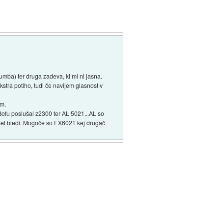
umba) ter druga zadeva, ki mi ni jasna.
stra potiho, tudi če navijem glasnost v
im.
Bofu poslušal z2300 ter AL 5021...AL so
 zdel bledi. Mogoče so FX6021 kej drugač.