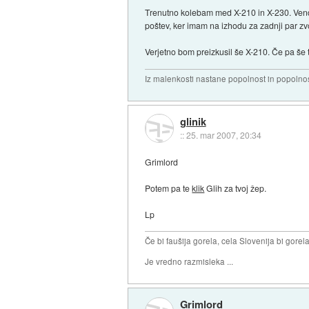
Trenutno kolebam med X-210 in X-230. Vendar
poštev, ker imam na izhodu za zadnji par zv
Verjetno bom preizkusil še X-210. Če pa še
Iz malenkosti nastane popolnost in popolnos
glinik
::
25. mar 2007, 20:34
Grimlord
Potem pa te
klik
Glih za tvoj žep.
Lp
Če bi faušija gorela, cela Slovenija bi gorela 
Je vredno razmisleka ...
Grimlord