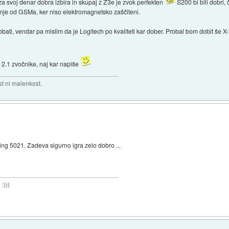
za svoj denar dobra izbira in skupaj z Z3e je zvok perfekten
S200 bi bili dobri,
otnje od GSMa, ker niso elektromagnetsko zaščiteni.
ti, vendar pa mislim da je Logitech po kvaliteti kar dober. Probal bom dobit še X-21
2.1 zvočnike, naj kar napiše
t ni malenkost.
ng 5021. Zadeva sigurno igra zelo dobro ...
:)))