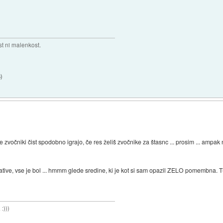
t ni malenkost.
6
)
 tile zvočniki čist spodobno igrajo, če res želiš zvočnike za štasnc ... prosim ... amp
tive, vse je bol ... hmmm glede sredine, ki je kot si sam opazil ZELO pomembna. Tuk
:)))