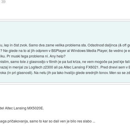
:)))
du, lep in čist zvok. Samo dva zame velika problema sta. Odsotnost daljinca (& off g
ka? Ne glede na to al jih odprem v BSPlayer al Windows Media Player, še vedno je ek
niku. Pr muski tega problema ni. Any help?
islim, samo tole z glasnostjo v filmih je pa tud kriza, ne vem mogoče pa jest kje fal
 nazaj in menjal za Logitech z2300 ali pa Altec Lansing FX6021. Pred dnevi sem v 
oka (in pri glasnosti). Na netu jih pa tako hvalijo glede srednjih tonov. Men so se
odel Altec Lansing MX5020E.
ga pričakovanja, samo to kar so dali ven je bilo res slabo ...