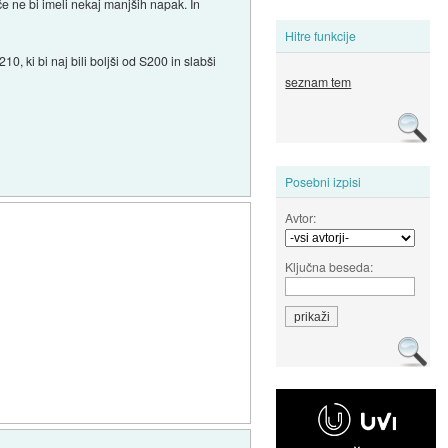
 če ne bi imeli nekaj manjših napak. In
Hitre funkcije
0, ki bi naj bili boljši od S200 in slabši
seznam tem
Posebni izpisi
Avtor:
Ključna beseda: