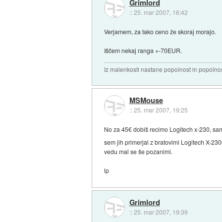
Grimlord
::
25. mar 2007, 16:42
Verjamem, za tako ceno že skoraj morajo.
Iščem nekaj ranga +-70EUR.
Iz malenkosti nastane popolnost in popolnos
MSMouse
::
25. mar 2007, 19:25
No za 45€ dobiš recimo Logitech x-230, sa
sem jih primerjal z bratovimi Logitech X-230
vedu mal se še pozanimi.
lp
Grimlord
::
25. mar 2007, 19:39