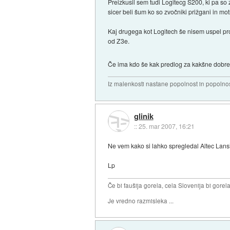
Preizkusil sem tudi Logitecg S200, ki pa so 
sicer beli šum ko so zvočniki prižgani in m
Kaj drugega kot Logitech še nisem uspel proba
od Z3e.
Če ima kdo še kak predlog za kakšne dobre 
Iz malenkosti nastane popolnost in popolnos
glinik
::
25. mar 2007, 16:21
Ne vem kako si lahko spregledal Altec Lansi
Lp
Če bi faušija gorela, cela Slovenija bi gorela 
Je vredno razmisleka ...