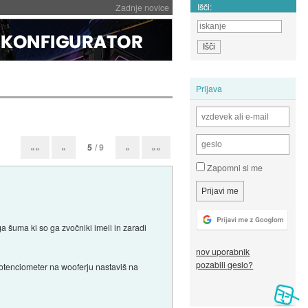
Išči:
Zadnje novice
Prijava
5
/ 9
««
«
»
»»
Zapomni si me
šuma ki so ga zvočniki imeli in zaradi
nov uporabnik
pozabili geslo?
 potenciometer na wooferju nastaviš na