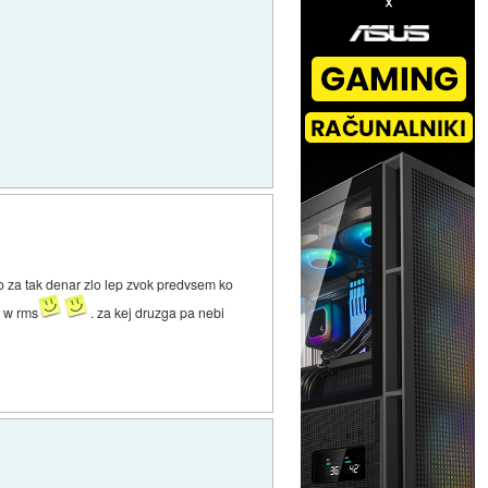
 za tak denar zlo lep zvok predvsem ko
0 w rms
. za kej druzga pa nebi