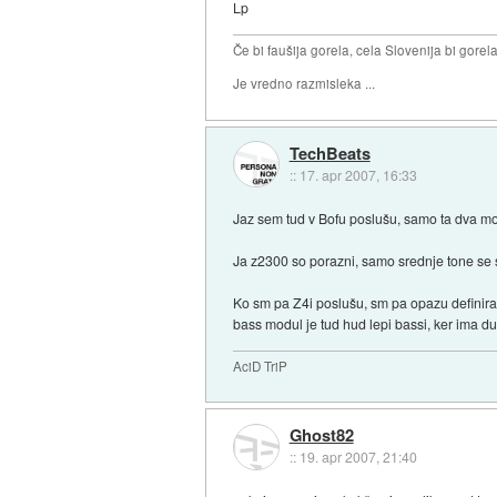
Lp
Če bi faušija gorela, cela Slovenija bi gorela 
Je vredno razmisleka ...
TechBeats
::
17. apr 2007, 16:33
Jaz sem tud v Bofu poslušu, samo ta dva m
Ja z2300 so porazni, samo srednje tone se s
Ko sm pa Z4i poslušu, sm pa opazu definiran
bass modul je tud hud lepi bassi, ker ima du
AciD TriP
Ghost82
::
19. apr 2007, 21:40