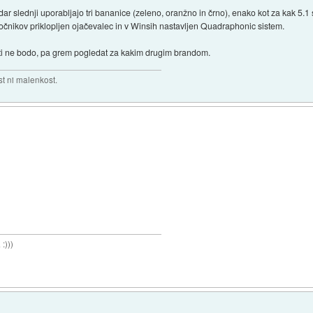
 slednji uporabljajo tri bananice (zeleno, oranžno in črno), enako kot za kak 5.1 s
očnikov priklopljen ojačevalec in v Winsih nastavljen Quadraphonic sistem.
 ti ne bodo, pa grem pogledat za kakim drugim brandom.
t ni malenkost.
:)))