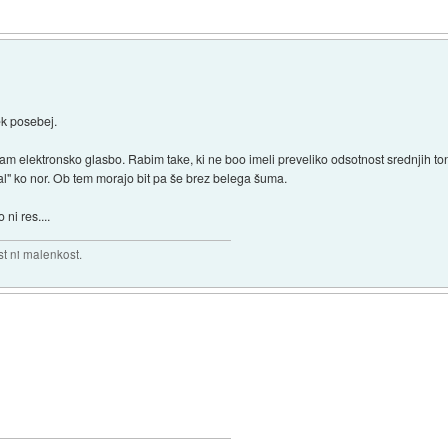
k posebej.
m elektronsko glasbo. Rabim take, ki ne boo imeli preveliko odsotnost srednjih ton
ijal" ko nor. Ob tem morajo bit pa še brez belega šuma.
ni res....
t ni malenkost.