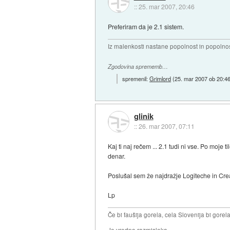
::
25. mar 2007, 20:46
Preferiram da je 2.1 sistem.
Iz malenkosti nastane popolnost in popolnos
Zgodovina sprememb…
spremenil:
Grimlord
(
25. mar 2007 ob 20:4
glinik
::
26. mar 2007, 07:11
Kaj ti naj rečem ... 2.1 tudi ni vse. Po moje
denar.
Poslušal sem že najdražje Logiteche in Crea
Lp
Če bi faušija gorela, cela Slovenija bi gorela 
Je vredno razmisleka ...