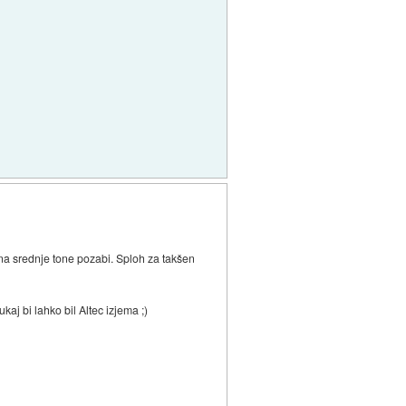
ak na srednje tone pozabi. Sploh za takšen
aj bi lahko bil Altec izjema ;)