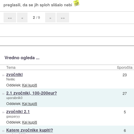
preglasili, da se jih sploh slišalo nebi
2
/ 9
««
«
»
»»
Vredno ogleda ...
Tema
Sporočila
»
zvočniki
23
Neiiiiic
Oddelek:
Kaj kupiti
»
2.1 zvočniki, 100-200eur?
27
uporabnik0
Oddelek:
Kaj kupiti
»
zvočniki 2.1
5
gasparyy
Oddelek:
Kaj kupiti
»
Katere zvočnike kupiti?
6