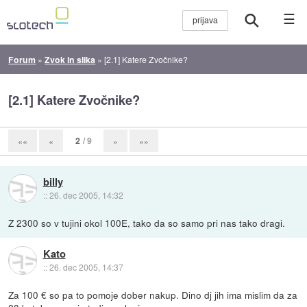
☰
Forum
»
Zvok in slika
»
[2.1] Katere Zvočnike?
[2.1] Katere Zvočnike?
2
/ 9
««
«
»
»»
billy
::
26. dec 2005, 14:32
Z 2300 so v tujini okol 100E, tako da so samo pri nas tako dragi.
Kato
::
26. dec 2005, 14:37
Za 100 € so pa to pomoje dober nakup. Dino dj jih ima mislim da za