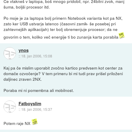
Če vtakneš v laptopa, boš mnogo pridobil, npr. 24bitni zvok, manj
šuma, boljši procesor itd.
Po moje je za laptopa bolj primern Notebook varianta kot pa NX,
zato ker USB ustvarja latenco (časovni zamik- še posebej pri
zahtevnejših aplikacijah) ter bolj obremenjuje procesor; da ne
govorim o tem, koliko več energije ti bo zunanja karta porabila
ynos
::
18. jan 2006, 15:08
Kaj pa če mislim uporabit zvočno kartico predvsem kot center za
domače ozvočenje? V tem primeru bi mi tudi prav prišel priloženi
daljinec zraven 2NX.
Poraba mi ni pomembna ali mobilnost.
Fatboyslim
::
18. jan 2006, 15:37
Potem raje NX