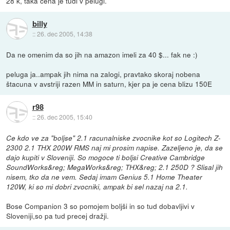
28 k, taka cena je tudi v pelugi.
billy
::
26. dec 2005, 14:38
Da ne omenim da so jih na amazon imeli za 40 $... fak ne :)
peluga ja..ampak jih nima na zalogi, pravtako skoraj nobena
štacuna v avstriji razen MM in saturn, kjer pa je cena blizu 150E
r98
::
26. dec 2005, 15:40
Ce kdo ve za "boljse" 2.1 racunalniske zvocnike kot so Logitech Z-
2300 2.1 THX 200W RMS naj mi prosim napise. Zazeljeno je, da se
dajo kupiti v Sloveniji. So mogoce ti boljsi Creative Cambridge
SoundWorks&reg; MegaWorks&reg; THX&reg; 2.1 250D ? Slisal jih
nisem, tko da ne vem. Sedaj imam Genius 5.1 Home Theater
120W, ki so mi dobri zvocniki, ampak bi sel nazaj na 2.1.
Bose Companion 3 so pomojem boljši in so tud dobavljivi v
Sloveniji,so pa tud precej dražji.