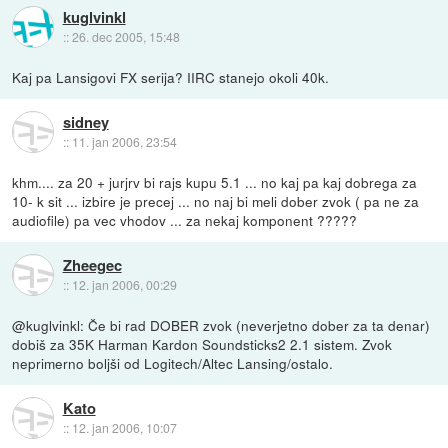
kuglvinkl
::
26. dec 2005, 15:48
Kaj pa Lansigovi FX serija? IIRC stanejo okoli 40k.
sidney
::
11. jan 2006, 23:54
khm.... za 20 + jurjrv bi rajs kupu 5.1 ... no kaj pa kaj dobrega za
10- k sit ... izbire je precej ... no naj bi meli dober zvok ( pa ne za
audiofile) pa vec vhodov ... za nekaj komponent ?????
Zheegec
::
12. jan 2006, 00:29
@kuglvinkl: Če bi rad DOBER zvok (neverjetno dober za ta denar)
dobiš za 35K Harman Kardon Soundsticks2 2.1 sistem. Zvok
neprimerno boljši od Logitech/Altec Lansing/ostalo.
Kato
::
12. jan 2006, 10:07