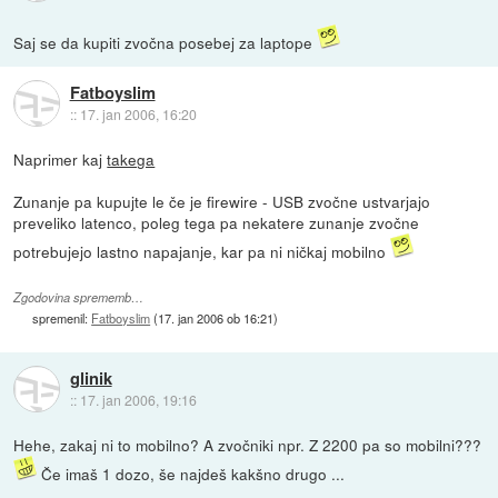
Saj se da kupiti zvočna posebej za laptope
Fatboyslim
::
17. jan 2006, 16:20
Naprimer kaj
takega
Zunanje pa kupujte le če je firewire - USB zvočne ustvarjajo
preveliko latenco, poleg tega pa nekatere zunanje zvočne
potrebujejo lastno napajanje, kar pa ni ničkaj mobilno
Zgodovina sprememb…
spremenil:
Fatboyslim
(
17. jan 2006 ob 16:21
)
glinik
::
17. jan 2006, 19:16
Hehe, zakaj ni to mobilno? A zvočniki npr. Z 2200 pa so mobilni???
Če imaš 1 dozo, še najdeš kakšno drugo ...