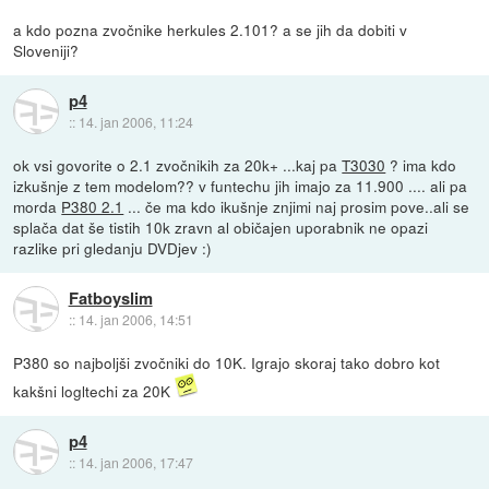
a kdo pozna zvočnike herkules 2.101? a se jih da dobiti v
Sloveniji?
p4
::
14. jan 2006, 11:24
ok vsi govorite o 2.1 zvočnikih za 20k+ ...kaj pa
T3030
? ima kdo
izkušnje z tem modelom?? v funtechu jih imajo za 11.900 .... ali pa
morda
P380 2.1
... če ma kdo ikušnje znjimi naj prosim pove..ali se
splača dat še tistih 10k zravn al običajen uporabnik ne opazi
razlike pri gledanju DVDjev :)
Fatboyslim
::
14. jan 2006, 14:51
P380 so najboljši zvočniki do 10K. Igrajo skoraj tako dobro kot
kakšni logltechi za 20K
p4
::
14. jan 2006, 17:47