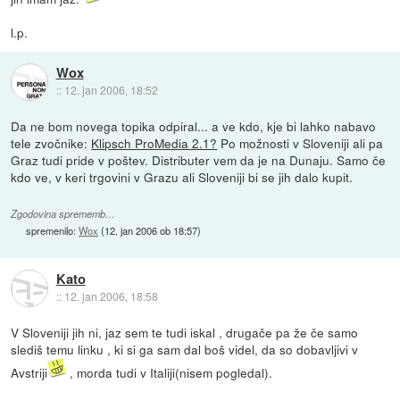
l.p.
Wox
::
12. jan 2006, 18:52
Da ne bom novega topika odpiral... a ve kdo, kje bi lahko nabavo
tele zvočnike:
Klipsch ProMedia 2.1?
Po možnosti v Sloveniji ali pa
Graz tudi pride v poštev. Distributer vem da je na Dunaju. Samo če
kdo ve, v keri trgovini v Grazu ali Sloveniji bi se jih dalo kupit.
Zgodovina sprememb…
spremenilo:
Wox
(
12. jan 2006 ob 18:57
)
Kato
::
12. jan 2006, 18:58
V Sloveniji jih ni, jaz sem te tudi iskal , drugače pa že če samo
slediš temu linku , ki si ga sam dal boš videl, da so dobavljivi v
Avstriji
, morda tudi v Italiji(nisem pogledal).