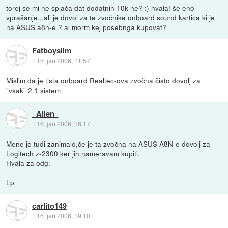
torej se mi ne splača dat dodatnih 10k ne? :) hvala! še eno
vprašanje...ali je dovol za te zvočnike onboard sound kartica ki je
na ASUS a8n-e ? al morm kej posebnga kupovat?
Fatboyslim
::
15. jan 2006, 11:57
Mislim da je tista onboard Realtec-ova zvočna čisto dovolj za
"vsak" 2.1 sistem
_Alien_
::
16. jan 2006, 16:17
Mene je tudi zanimalo,če je ta zvočna na ASUS A8N-e dovolj za
Logitech z-2300 ker jih nameravam kupiti.
Hvala za odg.
Lp
carlito149
::
16. jan 2006, 19:10