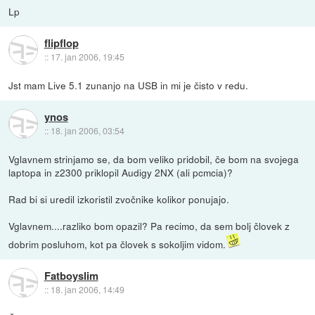
Lp
flipflop
::
17. jan 2006, 19:45
Jst mam Live 5.1 zunanjo na USB in mi je čisto v redu.
ynos
::
18. jan 2006, 03:54
Vglavnem strinjamo se, da bom veliko pridobil, če bom na svojega
laptopa in z2300 priklopil Audigy 2NX (ali pcmcia)?
Rad bi si uredil izkoristil zvočnike kolikor ponujajo.
Vglavnem....razliko bom opazil? Pa recimo, da sem bolj človek z
dobrim posluhom, kot pa človek s sokoljim vidom.
Fatboyslim
::
18. jan 2006, 14:49