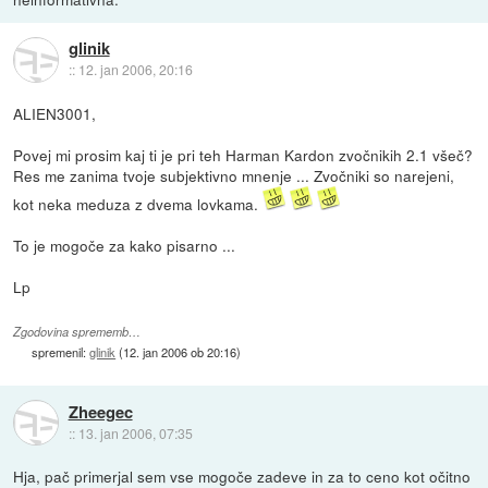
glinik
::
12. jan 2006, 20:16
ALIEN3001,
Povej mi prosim kaj ti je pri teh Harman Kardon zvočnikih 2.1 všeč?
Res me zanima tvoje subjektivno mnenje ... Zvočniki so narejeni,
kot neka meduza z dvema lovkama.
To je mogoče za kako pisarno ...
Lp
Zgodovina sprememb…
spremenil:
glinik
(
12. jan 2006 ob 20:16
)
Zheegec
::
13. jan 2006, 07:35
Hja, pač primerjal sem vse mogoče zadeve in za to ceno kot očitno