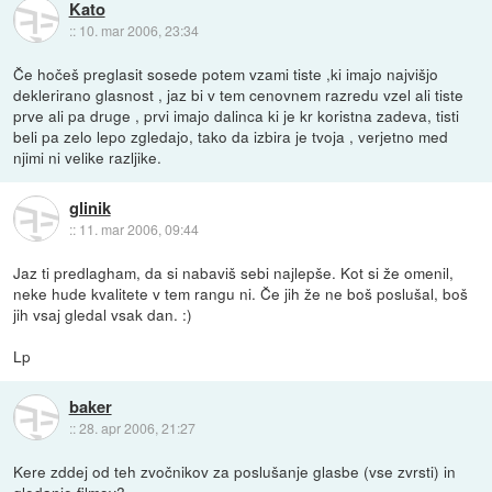
Kato
::
10. mar 2006, 23:34
Če hočeš preglasit sosede potem vzami tiste ,ki imajo najvišjo
deklerirano glasnost , jaz bi v tem cenovnem razredu vzel ali tiste
prve ali pa druge , prvi imajo dalinca ki je kr koristna zadeva, tisti
beli pa zelo lepo zgledajo, tako da izbira je tvoja , verjetno med
njimi ni velike razljike.
glinik
::
11. mar 2006, 09:44
Jaz ti predlagham, da si nabaviš sebi najlepše. Kot si že omenil,
neke hude kvalitete v tem rangu ni. Če jih že ne boš poslušal, boš
jih vsaj gledal vsak dan. :)
Lp
baker
::
28. apr 2006, 21:27
Kere zddej od teh zvočnikov za poslušanje glasbe (vse zvrsti) in