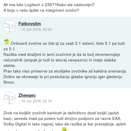
Ali ima kdo Logitech x-230??Kako ste zadovoljni?
A bojo v redu špilal na integrirani zvočni?
Fatboyslim
::
16. jan 2006, 20:30
Onboard zvočne so čist ql za vsak 2.1 sistem, tiste 5.1 pa tudi
za 5.1.
Razlika med dražjimi in temi zvočnimi je da te bolj obremenujejo
računalnik (ampak je tudi to skoraj neopazno) in imajo slabše
efekte.
Prav tako niso primerne za studijske zvočnike ali kakšna snemanja.
Dobro se obnesejo le pri poslušanju glasbe igranju iger gledanju
filmov.
Zheegec
::
16. jan 2006, 22:19
Zvok na boljših zvočnih karticah je definitivno dosti boljši (sploh
bas), seveda imaš pa potem tudi strojno podporo za razne EAX,
Dolby Digital in tako naprej, tako da razlika je kar precejšnja, sploh