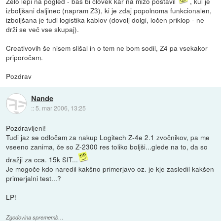
Zelo lepi na pogled - bas bi človek kar na mizo postavil
, kul je
izboljšani daljinec (napram Z3), ki je zdaj popolnoma funkcionalen,
izboljšana je tudi logistika kablov (dovolj dolgi, ločen priklop - ne
drži se več vse skupaj).
Creativovih še nisem slišal in o tem ne bom sodil, Z4 pa vsekakor
priporočam.
Pozdrav
Nande
::
5. mar 2006, 13:25
Pozdravljeni!
Tudi jaz se odločam za nakup Logitech Z-4e 2.1 zvočnikov, pa me
vseeno zanima, če so Z-2300 res toliko boljši...glede na to, da so
dražji za cca. 15k SIT...
Je mogoče kdo naredil kakšno primerjavo oz. je kje zasledil kakšen
primerjalni test...?
LP!
Zgodovina sprememb…