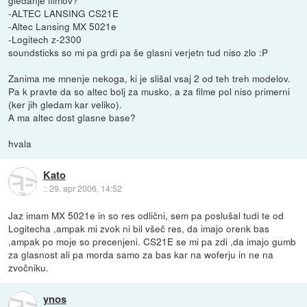
gledanje filmov?
-ALTEC LANSING CS21E
-Altec Lansing MX 5021e
-Logitech z-2300
soundsticks so mi pa grdi pa še glasni verjetn tud niso zlo :P
Zanima me mnenje nekoga, ki je slišal vsaj 2 od teh treh modelov.
Pa k pravte da so altec bolj za musko, a za filme pol niso primerni
(ker jih gledam kar veliko).
A ma altec dost glasne base?
hvala
Kato
::
29. apr 2006, 14:52
Jaz imam MX 5021e in so res odlični, sem pa poslušal tudi te od
Logitecha ,ampak mi zvok ni bil všeč res, da imajo orenk bas
,ampak po moje so precenjeni. CS21E se mi pa zdi ,da imajo gumb
za glasnost ali pa morda samo za bas kar na woferju in ne na
zvočniku.
ynos