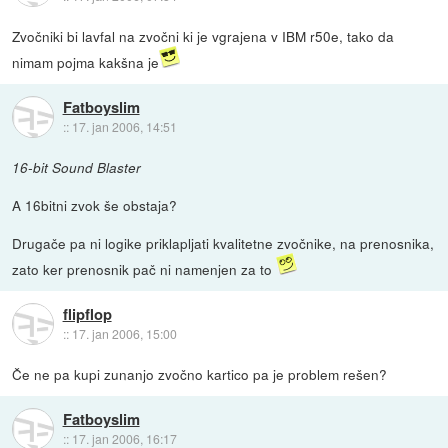
Zvočniki bi lavfal na zvočni ki je vgrajena v IBM r50e, tako da
nimam pojma kakšna je
Fatboyslim
::
17. jan 2006, 14:51
16-bit Sound Blaster
A 16bitni zvok še obstaja?
Drugače pa ni logike priklapljati kvalitetne zvočnike, na prenosnika,
zato ker prenosnik pač ni namenjen za to
flipflop
::
17. jan 2006, 15:00
Če ne pa kupi zunanjo zvočno kartico pa je problem rešen?
Fatboyslim
::
17. jan 2006, 16:17