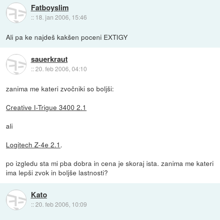
Fatboyslim
::
18. jan 2006, 15:46
Ali pa ke najdeš kakšen poceni EXTIGY
sauerkraut
::
20. feb 2006, 04:10
zanima me kateri zvočniki so boljši:
Creative I-Trigue 3400 2.1
ali
Logitech Z-4e 2.1
.
po izgledu sta mi pba dobra in cena je skoraj ista. zanima me kateri
ima lepši zvok in boljše lastnosti?
Kato
::
20. feb 2006, 10:09