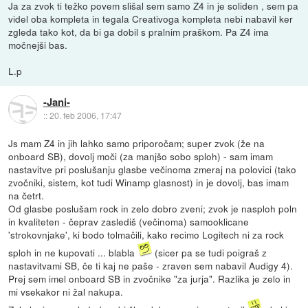
Ja za zvok ti težko povem slišal sem samo Z4 in je soliden , sem pa
videl oba kompleta in tegala Creativoga kompleta nebi nabavil ker
zgleda tako kot, da bi ga dobil s pralnim praškom. Pa Z4 ima
močnejši bas.
L.p
-Jani-
::
20. feb 2006, 17:47
Js mam Z4 in jih lahko samo priporočam; super zvok (že na
onboard SB), dovolj moči (za manjšo sobo sploh) - sam imam
nastavitve pri poslušanju glasbe večinoma zmeraj na polovici (tako
zvočniki, sistem, kot tudi Winamp glasnost) in je dovolj, bas imam
na četrt.
Od glasbe poslušam rock in zelo dobro zveni; zvok je nasploh poln
in kvaliteten - čeprav zaslediš (večinoma) samooklicane
'strokovnjake', ki bodo tolmačili, kako recimo Logitech ni za rock
sploh in ne kupovati ... blabla
(sicer pa se tudi poigraš z
nastavitvami SB, če ti kaj ne paše - zraven sem nabavil Audigy 4).
Prej sem imel onboard SB in zvočnike "za jurja". Razlika je zelo in
mi vsekakor ni žal nakupa.