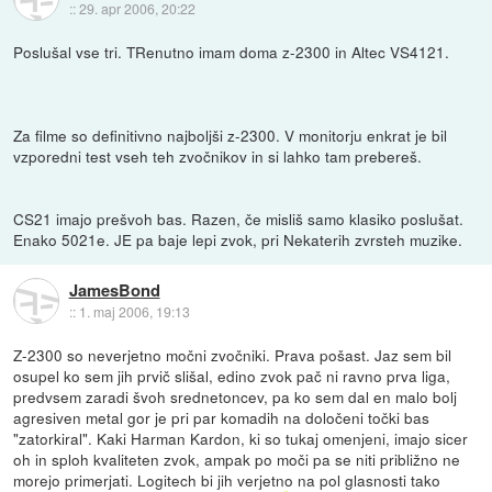
::
29. apr 2006, 20:22
Poslušal vse tri. TRenutno imam doma z-2300 in Altec VS4121.
Za filme so definitivno najboljši z-2300. V monitorju enkrat je bil
vzporedni test vseh teh zvočnikov in si lahko tam prebereš.
CS21 imajo prešvoh bas. Razen, če misliš samo klasiko poslušat.
Enako 5021e. JE pa baje lepi zvok, pri Nekaterih zvrsteh muzike.
JamesBond
::
1. maj 2006, 19:13
Z-2300 so neverjetno močni zvočniki. Prava pošast. Jaz sem bil
osupel ko sem jih prvič slišal, edino zvok pač ni ravno prva liga,
predvsem zaradi švoh srednetoncev, pa ko sem dal en malo bolj
agresiven metal gor je pri par komadih na določeni točki bas
"zatorkiral". Kaki Harman Kardon, ki so tukaj omenjeni, imajo sicer
oh in sploh kvaliteten zvok, ampak po moči pa se niti približno ne
morejo primerjati. Logitech bi jih verjetno na pol glasnosti tako