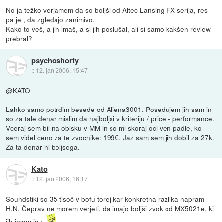
No ja težko verjamem da so boljši od Altec Lansing FX serija, res
pa je , da zgledajo zanimivo.
Kako to veš, a jih imaš, a si jih poslušal, ali si samo kakšen review
prebral?
psychoshorty
::
12. jan 2006, 15:47
@KATO
Lahko samo potrdim besede od Aliena3001. Posedujem jih sam in
so za tale denar mislim da najboljsi v kriteriju / price - performance.
Vceraj sem bil na obisku v MM in so mi skoraj oci ven padle, ko
sem videl ceno za te zvocnike: 199€. Jaz sam sem jih dobil za 27k.
Za ta denar ni boljsega.
Kato
::
12. jan 2006, 16:17
Soundstiki so 35 tisoč v bofu torej kar konkretna razlika napram
H.N. Čeprav ne morem verjeti, da imajo boljši zvok od MX5021e, ki
jih imam jaz.