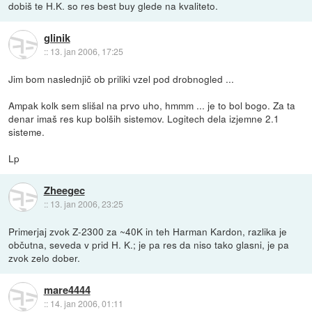
dobiš te H.K. so res best buy glede na kvaliteto.
glinik
::
13. jan 2006, 17:25
Jim bom naslednjič ob priliki vzel pod drobnogled ...
Ampak kolk sem slišal na prvo uho, hmmm ... je to bol bogo. Za ta
denar imaš res kup bolših sistemov. Logitech dela izjemne 2.1
sisteme.
Lp
Zheegec
::
13. jan 2006, 23:25
Primerjaj zvok Z-2300 za ~40K in teh Harman Kardon, razlika je
občutna, seveda v prid H. K.; je pa res da niso tako glasni, je pa
zvok zelo dober.
mare4444
::
14. jan 2006, 01:11