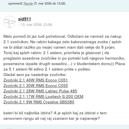
spremenil:
Nande
(
5. mar 2006 ob 13:26
)
sid911
::
10. mar 2006, 23:06
Malo pomoči bi jaz tudi potreboval. Odločam se namreč za nakup
2.1 zvočnikov. Ne rabim kakega zelo kakovostnega zvoka ( sploh
ne bi slišal razliko po moje) namen mam dati nekje do 8 jurjev.
Torej kaj sploh rabim: 2.1 sistem, prioriteta je glasnost ( da
preglasim sosedove zvočnike in po potrebi tudi njegovo harmoniko,
posamezne izpade drugih sosedov,...( v študentskem domu)) Placa
za 5.1 sistem NI edino 2.1 sistem pride v poštev.
Gledal sem pa naslednje zvočnike:
Zvočniki 2.1 46W RMS Econo C051
Zvočniki 2.1 30W RMS Econo C055
Zvočniki 2.1 28W RMS Labtec Pulse 485
Zvočniki 2.1 17W RMS Logitech S-200 OEM
Zvočniki 2.1 9W RMS Creative SBS380
kateri bi bil najbolša izbira? A je sploh kaj za izbirat v tem
cenovnem rangu ali naj raj vzamem kar je najceneje?