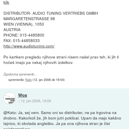
klik
DISTRIBUTOR- AUDIO TUNING VERTRIEBS GMBH
MARGARETENSTRASSE 98
WIEN (VIENNA), 1050
AUSTRIA
PHONE: 015-4485800
FAX: 015-44858033
http://www.audiotuning.com/
Po kartkem pregledu njihove strani nisem našel prav teh, ki jih ti
hočeš imajo pa nekaj njihovih izdelkov.
Zgodovina sprememb…
spremenilo:
Kato
(
12. jan 2006 ob 19:04
)
Wox
::
12. jan 2006, 19:09
@Kato: Ja, sej vem. Samo oni so distributer, ne pa trgovina na
drobno. Kakorkoli že, jih bom jutri poklical. Upam da majo kakšno
tajnico, ki obvlada angleško. Ja pa ona njihova stran je čist
neinformativna.