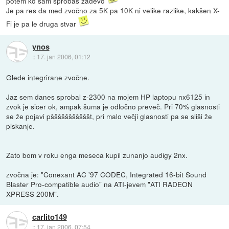
potem ko sam sprobaš zadevo
Je pa res da med zvočno za 5K pa 10K ni velike razlike, kakšen X-
Fi je pa le druga stvar
ynos
::
17. jan 2006, 01:12
Glede integrirane zvočne.
Jaz sem danes sprobal z-2300 na mojem HP laptopu nx6125 in
zvok je sicer ok, ampak šuma je odločno preveč. Pri 70% glasnosti
se že pojavi pšššššššššššt, pri malo večji glasnosti pa se sliši že
piskanje.
Zato bom v roku enga meseca kupil zunanjo audigy 2nx.
zvočna je: "Conexant AC '97 CODEC, Integrated 16-bit Sound
Blaster Pro-compatible audio" na ATI-jevem "ATI RADEON
XPRESS 200M".
carlito149
::
17. jan 2006, 07:54