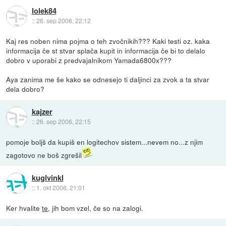
lolek84
::
26. sep 2006, 22:12
Kaj res noben nima pojma o teh zvočnikih??? Kaki testi oz. kaka
informacija če st stvar splača kupit in informacija če bi to delalo
dobro v uporabi z predvajalnikom Yamada6800x???
Aya zanima me še kako se odnesejo ti daljinci za zvok a ta stvar
dela dobro?
kajzer
::
26. sep 2006, 22:15
pomoje boljš da kupiš en logitechov sistem...nevem no...z njim
zagotovo ne boš zgrešil
kuglvinkl
::
1. okt 2006, 21:01
Ker hvalite
te
, jih bom vzel, če so na zalogi.