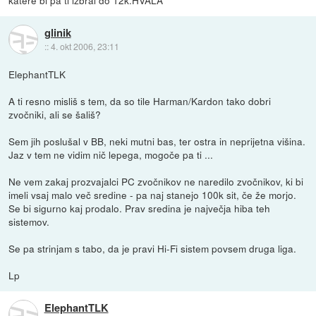
katere bi pa ti izbral do 12k.HVALA
glinik
::
4. okt 2006, 23:11
ElephantTLK
A ti resno misliš s tem, da so tile Harman/Kardon tako dobri
zvočniki, ali se šališ?
Sem jih poslušal v BB, neki mutni bas, ter ostra in neprijetna višina.
Jaz v tem ne vidim nič lepega, mogoče pa ti ...
Ne vem zakaj prozvajalci PC zvočnikov ne naredilo zvočnikov, ki bi
imeli vsaj malo več sredine - pa naj stanejo 100k sit, če že morjo.
Se bi sigurno kaj prodalo. Prav sredina je največja hiba teh
sistemov.
Se pa strinjam s tabo, da je pravi Hi-Fi sistem povsem druga liga.
Lp
ElephantTLK