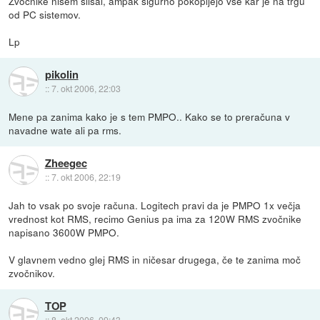
Zvočnike nisem slišal, ampak sigurno pokopljejo vse kar je na trgu
od PC sistemov.
Lp
pikolin
::
7. okt 2006, 22:03
Mene pa zanima kako je s tem PMPO.. Kako se to preračuna v
navadne wate ali pa rms.
Zheegec
::
7. okt 2006, 22:19
Jah to vsak po svoje računa. Logitech pravi da je PMPO 1x večja
vrednost kot RMS, recimo Genius pa ima za 120W RMS zvočnike
napisano 3600W PMPO.
V glavnem vedno glej RMS in ničesar drugega, če te zanima moč
zvočnikov.
TOP
::
8. okt 2006, 09:43