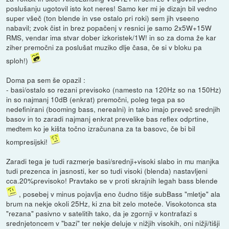
poslušanju ugotovil isto kot neres! Samo ker mi je dizajn bil vedno
super všeč (ton blende in vse ostalo pri roki) sem jih vseeno
nabavil; zvok čist in brez popačenj v resnici je samo 2x5W+15W
RMS, vendar ima stvar dober izkoristek/1W! in so za doma že kar
ziher premočni za poslušat muziko dlje časa, če si v bloku pa
sploh!)
Doma pa sem še opazil :
- basi/ostalo so rezani previsoko (namesto na 120Hz so na 150Hz)
in so najmanj 10dB (enkrat) premočni, poleg tega pa so
nedefinirani (booming bass, nerealni) in tako imajo preveč srednjih
basov in to zaradi najmanj enkrat prevelike bas reflex odprtine,
medtem ko je kišta točno izračunana za ta basovc, če bi bil
kompresijski!
Zaradi tega je tudi razmerje basi/srednji+visoki slabo in mu manjka
tudi prezenca in jasnosti, ker so tudi visoki (blenda) nastavljeni
cca.20%previsoko! Pravtako se v proti skrajnih legah bass blende
, posebej v minus pojavlja eno čudno tišje subBass "mletje" ala
brum na nekje okoli 25Hz, ki zna bit zelo moteče. Visokotonca sta
"rezana" pasivno v satelitih tako, da je zgornji v kontrafazi s
srednjetoncem v "bazi" ter nekje deluje v nižjih visokih, oni nižji/tišji