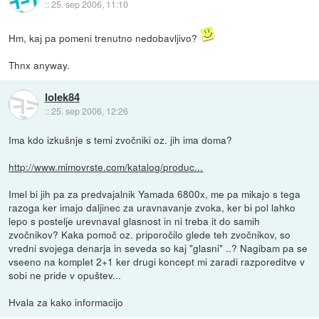
::
25. sep 2006, 11:10
Hm, kaj pa pomeni trenutno nedobavljivo?
Thnx anyway.
lolek84
::
25. sep 2006, 12:26
Ima kdo izkušnje s temi zvočniki oz. jih ima doma?
http://www.mimovrste.com/katalog/produc...
Imel bi jih pa za predvajalnik Yamada 6800x, me pa mikajo s tega
razoga ker imajo daljinec za uravnavanje zvoka, ker bi pol lahko
lepo s postelje urevnaval glasnost in ni treba it do samih
zvočnikov? Kaka pomoč oz. priporočilo glede teh zvočnikov, so
vredni svojega denarja in seveda so kaj "glasni" ..? Nagibam pa se
vseeno na komplet 2+1 ker drugi koncept mi zaradi razporeditve v
sobi ne pride v opuštev...
Hvala za kako informacijo