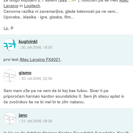
Lansing
in
Logitech
.
Cenovna razlika ni zanemarljiva, glede kakovosti pa ne vem...
Uporaba...klasika - igre, glasba, film...
Lp, P
kuglvinkl
::
30. okt 2006, 18:05
prvi test
Altec Lansing FX4021
.
gismo
::
30. okt 2006, 22:39
Sam mam z3e pa ne vem da bi kej bas fušou. Sicer ti pa
priporočam harman kardon soundsticks II. Sem jih slisou spilat in
če zvočnikov še ne bi mel bi te zihr nabavu.
janc
::
31. okt 2006, 08:26
In kje se da dobiti te Harman Kardon Soundstick II zvočnike. Ker jih