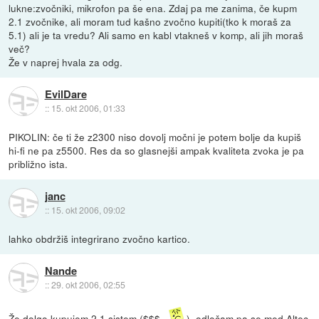
lukne:zvočniki, mikrofon pa še ena. Zdaj pa me zanima, če kupm
2.1 zvočnike, ali moram tud kašno zvočno kupiti(tko k moraš za
5.1) ali je ta vredu? Ali samo en kabl vtakneš v komp, ali jih moraš
več?
Že v naprej hvala za odg.
EvilDare
::
15. okt 2006, 01:33
PIKOLIN: če ti že z2300 niso dovolj močni je potem bolje da kupiš
hi-fi ne pa z5500. Res da so glasnejši ampak kvaliteta zvoka je pa
približno ista.
janc
::
15. okt 2006, 09:02
lahko obdržiš integrirano zvočno kartico.
Nande
::
29. okt 2006, 02:55
Že dolgo kupujem 2.1 sistem ($$$...
), odločam pa se med
Altec