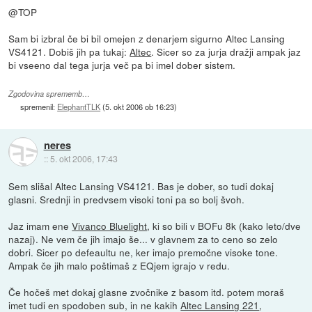
@TOP
Sam bi izbral če bi bil omejen z denarjem sigurno Altec Lansing
VS4121. Dobiš jih pa tukaj:
Altec
. Sicer so za jurja dražji ampak jaz
bi vseeno dal tega jurja več pa bi imel dober sistem.
Zgodovina sprememb…
spremenil:
ElephantTLK
(
5. okt 2006 ob 16:23
)
neres
::
5. okt 2006, 17:43
Sem slišal Altec Lansing VS4121. Bas je dober, so tudi dokaj
glasni. Srednji in predvsem visoki toni pa so bolj švoh.
Jaz imam ene
Vivanco Bluelight
, ki so bili v BOFu 8k (kako leto/dve
nazaj). Ne vem če jih imajo še... v glavnem za to ceno so zelo
dobri. Sicer po defeaultu ne, ker imajo premočne visoke tone.
Ampak če jih malo poštimaš z EQjem igrajo v redu.
Če hočeš met dokaj glasne zvočnike z basom itd. potem moraš
imet tudi en spodoben sub, in ne kakih
Altec Lansing 221
,