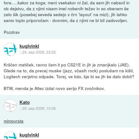
fore.....kakor za koga; meni vsekakor ni žal, da sem jih nabavil in
ob dejstvu, da z njimi nisem imel nobenih težav in so obenem še
zelo šik (posebej seveda sedejo v črn 'layout' na mizi), jih lahko
samo toplo priporočam - dvomim, da z njimi ne bi bil zadovoljen.
Pozdrav
kuglvinkl
::
24. sep 2006, 23:25
Krščen matiček, ravno čem it po CS21E in jih je zmanjkalo (JAE).
Glede na to, da precej muske (jazz, včasih rock) poslušam na kišti,
Logitech verjetno odpade. Torej, ve kdo, kje bi se jih še dalo dobit?
BTW, menda je Altec izdal novo serijo FX zvočnikov.
Kato
::
25. sep 2006, 10:06
mimovrste
kuglvinkl