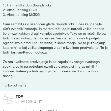
1. Harman/Kardon Soundsticks II
2. Altec Lansing CS21
3. Altec Lansing MX5021
Sam sem bil zelo skeptičen glede Soundsticks II češ kaj pa tejle
40W zvočniki zmorejo. In moram rečt, da bi naredil veliko napako
če bi vzel kakšen drugi komplet zvočnikov. Tako so mi všeč. So pa
tudi pristen dokaz, da moč ni vse. Večina računalniških podjetij
oglaša svoje produkte (se baha) z samo močjo. No to je zavajanje
katero nima kaj veliko skupnega z samo kvaliteto predvajanja. To je
tudi Harman/Kardon dokazal.
Za res kvalitetno predvajanje in za zapolnitev vsega zvočnega
spektra se je pa potrebno ozreti za ojačevalci in pravimi HI-FI
zvočniki katere pa tudi najboljši računalniški še dolgo ne bodo
dosegli.
Toliko od mene.
TOP
::
4. okt 2006, 21:47