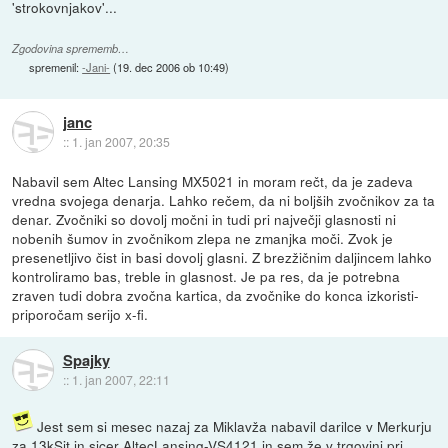
'strokovnjakov'...
Zgodovina sprememb…
spremenil:
-Jani-
(
19. dec 2006 ob 10:49
)
janc
::
1. jan 2007, 20:35
Nabavil sem Altec Lansing MX5021 in moram rečt, da je zadeva
vredna svojega denarja. Lahko rečem, da ni boljših zvočnikov za ta
denar. Zvočniki so dovolj močni in tudi pri največji glasnosti ni
nobenih šumov in zvočnikom zlepa ne zmanjka moči. Zvok je
presenetljivo čist in basi dovolj glasni. Z brezžičnim daljincem lahko
kontroliramo bas, treble in glasnost. Je pa res, da je potrebna
zraven tudi dobra zvočna kartica, da zvočnike do konca izkoristi-
priporočam serijo x-fi.
Spajky
::
1. jan 2007, 22:11
Jest sem si mesec nazaj za Miklavža nabavil darilce v Merkurju
za 13kSit in sicer AltecLansing-VS4121 in sem že v trgovini pri