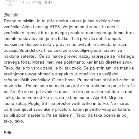
::
5. okt 2006, 15:47
@glinik
Resno to mislim. In to piše oseba katera je imela dolgo časa
zvočnike Altec Lansing ATP3. Verjetno so ti znani. In ocenit
zvočnike v trgovini brez pravega prostora namenjenega temu, brez
lastnih nastavitev itd. je res težko. Tisti prvi vtis dobiš ampak
maksimum dosežeš šele v pravih nastavitvah in seveda ustrazni
poziciji. Soundsticks II so zelo zelo občutljivi glede nastavitve
naklona satelitev. Če so malce preveč nazaj/naprej pa že ni tistega
pravega tona. Moraš imeti vse poštimano, ker imajo direkten zvok.
Tako, da je to vzrok zakaj je bil tak zvok. Se pa strinjam, da manjka
srednjetonskega območja ampak to je značilno za večji del
računalniških zvočnikov. Glede basa. Pri meni bas ni bil od začetka
nevem kaj. Potem sem se malo poigral z kontrolo basa pa je bilo že
boljše. Ko so se pa zvočniki unesli je bila pa razlika kot dan in noč.
Tako, da ne vem od kje vtis, da je bas moten. Aja BB. Mi je že
jasno zakaj. Poglej BB ima prostor velik toliko in toliko. Ne moreš
pa ti ocenjevat zvočnike v prostoru kateri je veliko večji za katere
so bili sploh narejeni. Pa še tišine ni. Tako, da taka ocena je bolj
tako, tako.
Edit: