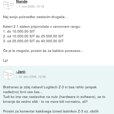
Nande
::
1. nov 2006, 10:18
Naj svojo poizvedbo zastavim drugače...
Kateri 2.1 sistem priporočate v cenovnem rangu:
1. do 10.000,00 SIT
2. od 10.000,00 SIT do 25.000,00 SIT
3. od 25.000,00 SIT do 40.000,00 SIT
Če je le mogoče, prosim še za kakšno povezavo...
Lp!
-Jani-
::
19. dec 2006, 10:36
Bratranec je zdaj nabavil Logitech Z-3 in bas rahlo (ampak
nadležno) brni ves čas...
Tudi ko ima vse nastavitve na nulo (hardware in software), se to
brnenje še vedno sliši - to ne more biti normalno, ali?
Prosim za komentar kakšnega izmed lastnikov Z-3 oz. občih