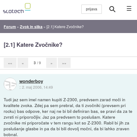
☰
Forum
»
Zvok in slika
»
[2.1] Katere Zvočnike?
[2.1] Katere Zvočnike?
3
/ 9
««
«
»
»»
wonderboy
::
2. maj 2006, 14:49
Tudi jaz sem imel namen kupiti Z-2300, predvsem zarad moči in
kvalitete zvoka. Zdej pa sem prebral, da ti zvočniki (prevsem pri
rocku) bas odpove, ker naj ne bi bil definiran bas, se pravi da za te
zvrsti ni priporočljiv. Jaz pa predvsem to poslušam. Katere
zvočnike mi priporočate v tem rangu kot so Z-2300. Rabil bi jih za
poslušanje glasbe in pa da bi bili dovolj močni, da bi lahko zraven
bobnal.