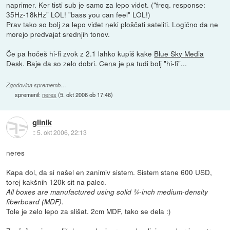
naprimer. Ker tisti sub je samo za lepo videt. ("freq. response:
35Hz-18kHz" LOL! "bass you can feel" LOL!)
Prav tako so bolj za lepo videt neki ploščati sateliti. Logično da ne
morejo predvajat srednjih tonov.
Če pa hočeš hi-fi zvok z 2.1 lahko kupiš kake
Blue Sky Media
Desk
. Baje da so zelo dobri. Cena je pa tudi bolj "hi-fi"...
Zgodovina sprememb…
spremenil:
neres
(
5. okt 2006 ob 17:46
)
glinik
::
5. okt 2006, 22:13
neres
Kapa dol, da si našel en zanimiv sistem. Sistem stane 600 USD,
torej kakšnih 120k sit na palec.
All boxes are manufactured using solid 3⁄4-inch medium-density
fiberboard (MDF).
Tole je zelo lepo za slišat. 2cm MDF, tako se dela :)