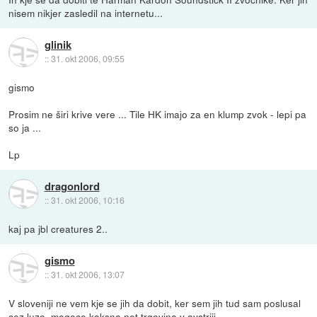
nisem nikjer zasledil na internetu...
glinik
::
31. okt 2006, 09:55
gismo
Prosim ne širi krive vere ... Tile HK imajo za en klump zvok - lepi pa
so ja ...
Lp
dragonlord
::
31. okt 2006, 10:16
kaj pa jbl creatures 2..
gismo
::
31. okt 2006, 13:07
V sloveniji ne vem kje se jih da dobit, ker sem jih tud sam poslusal
cez luzo, mogoce kaksna net trgovina v avstriji