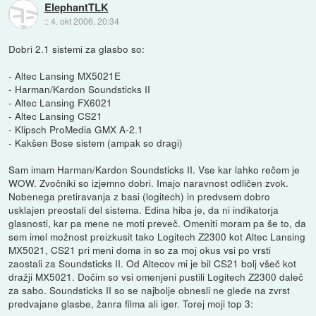
ElephantTLK
::
4. okt 2006, 20:34
Dobri 2.1 sistemi za glasbo so:
- Altec Lansing MX5021E
- Harman/Kardon Soundsticks II
- Altec Lansing FX6021
- Altec Lansing CS21
- Klipsch ProMedia GMX A-2.1
- Kakšen Bose sistem (ampak so dragi)
Sam imam Harman/Kardon Soundsticks II. Vse kar lahko rečem je
WOW. Zvočniki so izjemno dobri. Imajo naravnost odličen zvok.
Nobenega pretiravanja z basi (logitech) in predvsem dobro
usklajen preostali del sistema. Edina hiba je, da ni indikatorja
glasnosti, kar pa mene ne moti preveč. Omeniti moram pa še to, da
sem imel možnost preizkusit tako Logitech Z2300 kot Altec Lansing
MX5021, CS21 pri meni doma in so za moj okus vsi po vrsti
zaostali za Soundsticks II. Od Altecov mi je bil CS21 bolj všeč kot
dražji MX5021. Dočim so vsi omenjeni pustili Logitech Z2300 daleč
za sabo. Soundsticks II so se najbolje obnesli ne glede na zvrst
predvajane glasbe, žanra filma ali iger. Torej moji top 3: