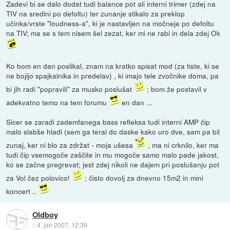
Zadevi bi se dalo dodat tudi balance pot ali interni trimer (zdej na
TIV na sredini po defoltu) ter zunanje stikalo za preklop
učinka/vrste "loudness-a", ki je nastavljen na močneje po defoltu
na TIV; ma se s tem nisem šel zezat, ker mi ne rabi in dela zdej Ok
Ko bom en dan poslikal, znam na kratko spisat mod (za tiste, ki se
ne bojijo spajkalnika in predelav) , ki imajo tele zvočnike doma, pa
bi jih radi "popravili" za musko poslušat
; bom že postavil v
adekvatno temo na tem forumu
en dan ...
Sicer se zaradi zademfanega bass refleksa tudi interni AMP čip
malo slabše hladi (sem ga teral do daske kako uro dve, sam pa bil
zunaj, ker ni blo za zdržat - moja ušesa
, ma ni crknilo, ker ma
tudi čip vsemogoče zaščite in mu mogoče samo malo pade jakost,
ko se začne pregrevat; jest zdej nikoli ne dajem pri poslušanju pot
za Vol čez polovico!
; čisto dovolj za dnevno 15m2 in mini
koncert ..
Oldboy
::
4. jan 2007, 12:39