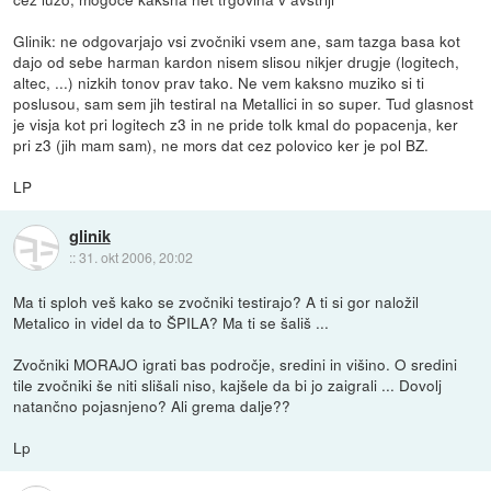
Glinik: ne odgovarjajo vsi zvočniki vsem ane, sam tazga basa kot
dajo od sebe harman kardon nisem slisou nikjer drugje (logitech,
altec, ...) nizkih tonov prav tako. Ne vem kaksno muziko si ti
poslusou, sam sem jih testiral na Metallici in so super. Tud glasnost
je visja kot pri logitech z3 in ne pride tolk kmal do popacenja, ker
pri z3 (jih mam sam), ne mors dat cez polovico ker je pol BZ.
LP
glinik
::
31. okt 2006, 20:02
Ma ti sploh veš kako se zvočniki testirajo? A ti si gor naložil
Metalico in videl da to ŠPILA? Ma ti se šališ ...
Zvočniki MORAJO igrati bas področje, sredini in višino. O sredini
tile zvočniki še niti slišali niso, kajšele da bi jo zaigrali ... Dovolj
natančno pojasnjeno? Ali grema dalje??
Lp