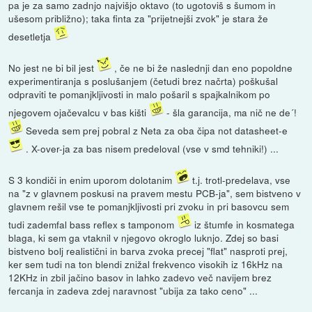
pa je za samo zadnjo najvišjo oktavo (to ugotoviš s šumom in
ušesom približno); taka finta za "prijetnejši zvok" je stara že
desetletja
No jest ne bi bil jest
, če ne bi že naslednji dan eno popoldne
experimentiranja s poslušanjem (četudi brez načrta) poškušal
odpraviti te pomanjkljivosti in malo pošaril s spajkalnikom po
njegovem ojačevalcu v bas kišti
- šla garancija, ma nič ne de´!
Seveda sem prej pobral z Neta za oba čipa not datasheet-e
. X-over-ja za bas nisem predeloval (vse v smd tehniki!) ...
S 3 kondiči in enim uporom dolotanim
t.j. trotl-predelava, vse
na "z v glavnem poskusi na pravem mestu PCB-ja", sem bistveno v
glavnem rešil vse te pomanjkljivosti pri zvoku in pri basovcu sem
tudi zademfal bass reflex s tamponom
iz štumfe in kosmatega
blaga, ki sem ga vtaknil v njegovo okroglo luknjo. Zdej so basi
bistveno bolj realistični in barva zvoka precej "flat" nasproti prej,
ker sem tudi na ton blendi znižal frekvenco visokih iz 16kHz na
12KHz in zbil jačino basov in lahko zadevo več navijem brez
fercanja in zadeva zdej naravnost "ubija za tako ceno" ...