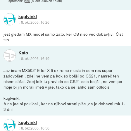
spremenil:
janc
(
8. okt 2006 ob 15:38
)
kuglvinkl
::
8. okt 2006, 16:26
jest gledam MX model samo zato, ker CS niso več dobavljivi. Čist
tko....
Kato
::
8. okt 2006, 16:49
Jaz imam MX5021E ter X-fi extreme music in sem res super
zadovoljen , zdej ne vem pa kok so boljši od CS21, namreč teh
nisem slišal. Zdej folk tu pravi da so CS21 celo boljši , ne vem po
moje bi jih morali imeti v jae, tako da se lahko sam odločiš.
kuglvinkl:
A na jae si poklical , ker na njihovi strani piše ,da je dobavni rok 1-
3 dni
kuglvinkl
::
8. okt 2006, 16:56