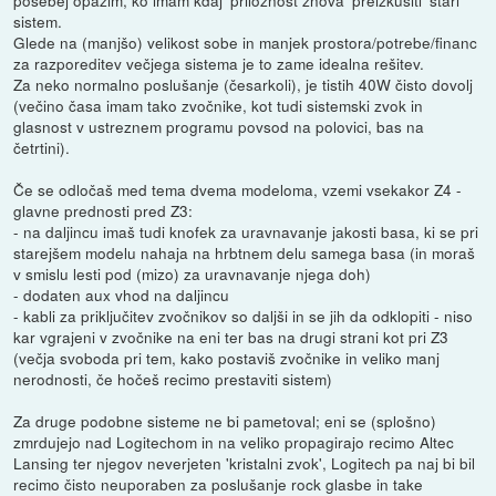
sistem.
Glede na (manjšo) velikost sobe in manjek prostora/potrebe/financ
za razporeditev večjega sistema je to zame idealna rešitev.
Za neko normalno poslušanje (česarkoli), je tistih 40W čisto dovolj
(večino časa imam tako zvočnike, kot tudi sistemski zvok in
glasnost v ustreznem programu povsod na polovici, bas na
četrtini).
Če se odločaš med tema dvema modeloma, vzemi vsekakor Z4 -
glavne prednosti pred Z3:
- na daljincu imaš tudi knofek za uravnavanje jakosti basa, ki se pri
starejšem modelu nahaja na hrbtnem delu samega basa (in moraš
v smislu lesti pod (mizo) za uravnavanje njega doh)
- dodaten aux vhod na daljincu
- kabli za priključitev zvočnikov so daljši in se jih da odklopiti - niso
kar vgrajeni v zvočnike na eni ter bas na drugi strani kot pri Z3
(večja svoboda pri tem, kako postaviš zvočnike in veliko manj
nerodnosti, če hočeš recimo prestaviti sistem)
Za druge podobne sisteme ne bi pametoval; eni se (splošno)
zmrdujejo nad Logitechom in na veliko propagirajo recimo Altec
Lansing ter njegov neverjeten 'kristalni zvok', Logitech pa naj bi bil
recimo čisto neuporaben za poslušanje rock glasbe in take