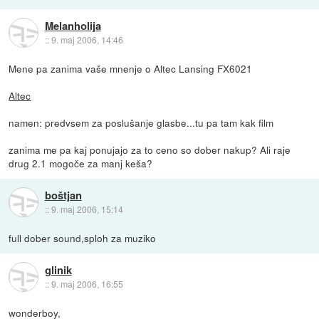
Melanholija
::
9. maj 2006, 14:46
Mene pa zanima vaše mnenje o Altec Lansing FX6021
Altec
namen: predvsem za poslušanje glasbe...tu pa tam kak film
zanima me pa kaj ponujajo za to ceno so dober nakup? Ali raje
drug 2.1 mogoče za manj keša?
boštjan
::
9. maj 2006, 15:14
full dober sound,sploh za muziko
glinik
::
9. maj 2006, 16:55
wonderboy,