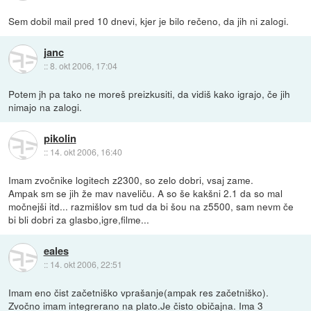
Sem dobil mail pred 10 dnevi, kjer je bilo rečeno, da jih ni zalogi.
janc
::
8. okt 2006, 17:04
Potem jh pa tako ne moreš preizkusiti, da vidiš kako igrajo, če jih
nimajo na zalogi.
pikolin
::
14. okt 2006, 16:40
Imam zvočnike logitech z2300, so zelo dobri, vsaj zame.
Ampak sm se jih že mav naveliču. A so še kakšni 2.1 da so mal
močnejši itd... razmišlov sm tud da bi šou na z5500, sam nevm če
bi bli dobri za glasbo,igre,filme...
eales
::
14. okt 2006, 22:51
Imam eno čist začetniško vprašanje(ampak res začetniško).
Zvočno imam integrerano na plato.Je čisto običajna. Ima 3