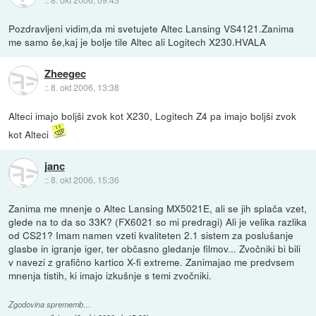
Pozdravljeni vidim,da mi svetujete Altec Lansing VS4121.Zanima
me samo še,kaj je bolje tile Altec ali Logitech X230.HVALA
Zheegec
::
8. okt 2006, 13:38
Alteci imajo boljši zvok kot X230, Logitech Z4 pa imajo boljši zvok
kot Alteci
janc
::
8. okt 2006, 15:36
Zanima me mnenje o Altec Lansing MX5021E, ali se jih splača vzet,
glede na to da so 33K? (FX6021 so mi predragi) Ali je velika razlika
od CS21? Imam namen vzeti kvaliteten 2.1 sistem za poslušanje
glasbe in igranje iger, ter občasno gledanje filmov... Zvočniki bi bili
v navezi z grafično kartico X-fi extreme. Zanimajao me predvsem
mnenja tistih, ki imajo izkušnje s temi zvočniki.
Zgodovina sprememb…