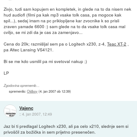
Zivjo, tudi sam kopujem en kompletek, in glede na to da nisem nek
hud audiofl (filmi pa kak mp3 vsake tolk casa, pa mogoce kak
spil...), sedaj imam na pc priklopljene kar zvocnike k so prisli
zraven yamade 6600 :) sam glede na to da vsake tolk casa mal
cviljo, se mi zdi da je cas za zamenjavo...
Cena do 20k; razmišljal sem pa o Logitech x230, z-4,
Teac XT-2
,
pa Altec Lansing VS4121.
Bi se me kdo usmilil pa mi svetoval nakup ;)
LP
Zgodovina sprememb…
spremenilo:
Oldboy
(
4. jan 2007 ob 12:39
)
Vajenc
::
4. jan 2007, 12:49
Jaz bi ti predlagal Logitech x230, ali pa celo x210, slednje sem si
privoščil za božička in sem prijetno presenečen.