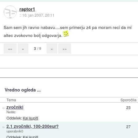
raptor1
::
10. jan 2007, 20:11
Sam sem jih ravno nabavu....sem primerju z4 pa moram reci da mi
altec zvokovno bolj odgovarja.
3
/ 9
««
«
»
»»
Vredno ogleda ...
Tema
Sporočila
»
zvočniki
23
Neiiiiic
Oddelek:
Kaj kupiti
»
2.1 zvočniki, 100-200eur?
27
uporabnik0
Oddelek:
Kaj kupiti