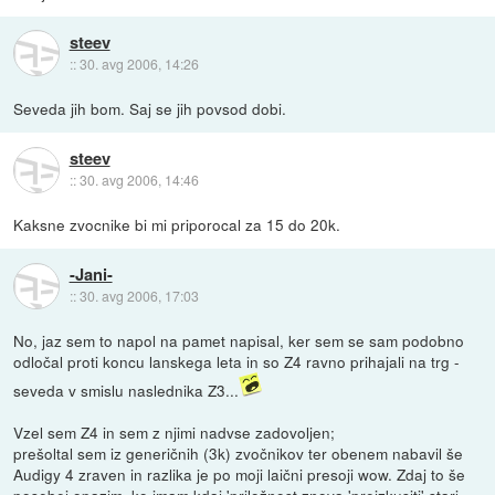
steev
::
30. avg 2006, 14:26
Seveda jih bom. Saj se jih povsod dobi.
steev
::
30. avg 2006, 14:46
Kaksne zvocnike bi mi priporocal za 15 do 20k.
-Jani-
::
30. avg 2006, 17:03
No, jaz sem to napol na pamet napisal, ker sem se sam podobno
odločal proti koncu lanskega leta in so Z4 ravno prihajali na trg -
seveda v smislu naslednika Z3...
Vzel sem Z4 in sem z njimi nadvse zadovoljen;
prešoltal sem iz generičnih (3k) zvočnikov ter obenem nabavil še
Audigy 4 zraven in razlika je po moji laični presoji wow. Zdaj to še
posebej opazim, ko imam kdaj 'priložnost znova 'preizkusiti' stari