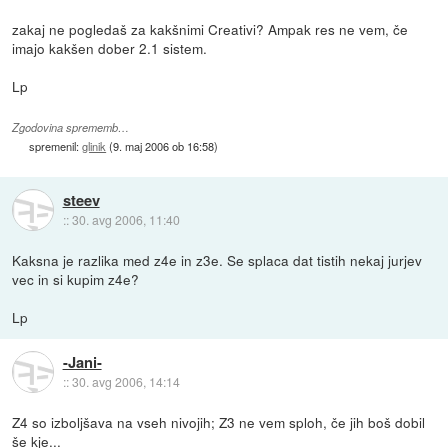
zakaj ne pogledaš za kakšnimi Creativi? Ampak res ne vem, če
imajo kakšen dober 2.1 sistem.
Lp
Zgodovina sprememb…
spremenil:
glinik
(
9. maj 2006 ob 16:58
)
steev
::
30. avg 2006, 11:40
Kaksna je razlika med z4e in z3e. Se splaca dat tistih nekaj jurjev
vec in si kupim z4e?
Lp
-Jani-
::
30. avg 2006, 14:14
Z4 so izboljšava na vseh nivojih; Z3 ne vem sploh, če jih boš dobil
še kje...