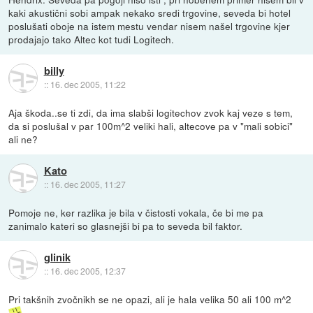
kaki akustični sobi ampak nekako sredi trgovine, seveda bi hotel
poslušati oboje na istem mestu vendar nisem našel trgovine kjer
prodajajo tako Altec kot tudi Logitech.
billy
::
16. dec 2005, 11:22
Aja škoda..se ti zdi, da ima slabši logitechov zvok kaj veze s tem,
da si poslušal v par 100m^2 veliki hali, altecove pa v "mali sobici"
ali ne?
Kato
::
16. dec 2005, 11:27
Pomoje ne, ker razlika je bila v čistosti vokala, če bi me pa
zanimalo kateri so glasnejši bi pa to seveda bil faktor.
glinik
::
16. dec 2005, 12:37
Pri takšnih zvočnikh se ne opazi, ali je hala velika 50 ali 100 m^2