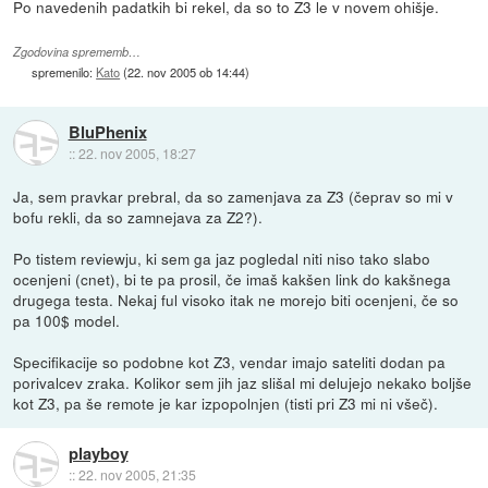
Po navedenih padatkih bi rekel, da so to Z3 le v novem ohišje.
Zgodovina sprememb…
spremenilo:
Kato
(
22. nov 2005 ob 14:44
)
BluPhenix
::
22. nov 2005, 18:27
Ja, sem pravkar prebral, da so zamenjava za Z3 (čeprav so mi v
bofu rekli, da so zamnejava za Z2?).
Po tistem reviewju, ki sem ga jaz pogledal niti niso tako slabo
ocenjeni (cnet), bi te pa prosil, če imaš kakšen link do kakšnega
drugega testa. Nekaj ful visoko itak ne morejo biti ocenjeni, če so
pa 100$ model.
Specifikacije so podobne kot Z3, vendar imajo sateliti dodan pa
porivalcev zraka. Kolikor sem jih jaz slišal mi delujejo nekako boljše
kot Z3, pa še remote je kar izpopolnjen (tisti pri Z3 mi ni všeč).
playboy
::
22. nov 2005, 21:35