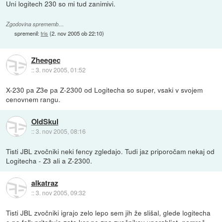
Uni logitech 230 so mi tud zanimivi.
Zgodovina sprememb…
spremenil:
tris
(
2. nov 2005 ob 22:10
)
Zheegec
::
3. nov 2005, 01:52
X-230 pa Z3e pa Z-2300 od Logitecha so super, vsaki v svojem
cenovnem rangu.
OldSkul
::
3. nov 2005, 08:16
Tisti JBL zvočniki neki fency zgledajo. Tudi jaz priporočam nekaj od
Logitecha - Z3 ali a Z-2300.
alkatraz
::
3. nov 2005, 09:32
Tisti JBL zvočniki igrajo zelo lepo sem jih že slišal, glede logitecha
e pa folk pritožuje zato ker ne zna zvočnikov uporabljat, namreč