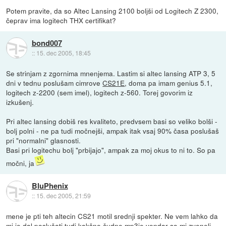
Potem pravite, da so Altec Lansing 2100 boljši od Logitech Z 2300,
čeprav ima logitech THX certifikat?
bond007
::
15. dec 2005, 18:45
Se strinjam z zgornima mnenjema. Lastim si altec lansing ATP 3, 5
dni v tednu poslušam cimrove
CS21E
, doma pa imam genius 5.1,
logitech z-2200 (sem imel), logitech z-560. Torej govorim iz
izkušenj.
Pri altec lansing dobiš res kvaliteto, predvsem basi so veliko bolši -
bolj polni - ne pa tudi močnejši, ampak itak vsaj 90% časa poslušaš
pri "normalni" glasnosti.
Basi pri logitechu bolj "prbijajo", ampak za moj okus to ni to. So pa
močni, ja
BluPhenix
::
15. dec 2005, 21:59
mene je pti teh altecin CS21 motil srednji spekter. Ne vem lahko da
mi je dal poslušati tudi kakšne čudne mp3je vendar so mi zveneli