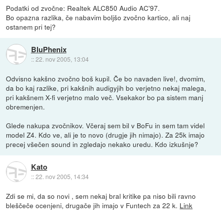
Podatki od zvočne: Realtek ALC850 Audio AC'97.
Bo opazna razlika, če nabavim boljšo zvočno kartico, ali naj
ostanem pri tej?
BluPhenix
::
22. nov 2005, 13:04
Odvisno kakšno zvočno boš kupil. Če bo navaden live!, dvomim,
da bo kaj razlike, pri kakšnih audigyjih bo verjetno nekaj malega,
pri kakšnem X-fi verjetno malo več. Vsekakor bo pa sistem manj
obremenjen.
Glede nakupa zvočnikov. Včeraj sem bil v BoFu in sem tam videl
model Z4. Kdo ve, ali je to novo (drugje jih nimajo). Za 25k imajo
precej všečen sound in zgledajo nekako uredu. Kdo izkušnje?
Kato
::
22. nov 2005, 14:34
Zdi se mi, da so novi , sem nekaj bral kritike pa niso bili ravno
bleščeče ocenjeni, drugače jih imajo v Funtech za 22 k.
Link