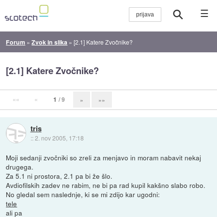
☰
Forum
»
Zvok in slika
»
[2.1] Katere Zvočnike?
[2.1] Katere Zvočnike?
««
«
1
/ 9
»
»»
tris
::
2. nov 2005, 17:18
Moji sedanji zvočniki so zreli za menjavo in moram nabavit nekaj
drugega.
Za 5.1 ni prostora, 2.1 pa bi že šlo.
Avdiofilskih zadev ne rabim, ne bi pa rad kupil kakšno slabo robo.
No gledal sem naslednje, ki se mi zdijo kar ugodni:
tele
ali pa