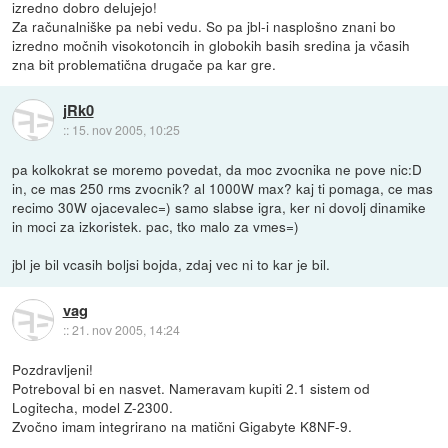
izredno dobro delujejo!
Za računalniške pa nebi vedu. So pa jbl-i nasplošno znani bo
izredno močnih visokotoncih in globokih basih sredina ja včasih
zna bit problematična drugače pa kar gre.
jRk0
::
15. nov 2005, 10:25
pa kolkokrat se moremo povedat, da moc zvocnika ne pove nic:D
in, ce mas 250 rms zvocnik? al 1000W max? kaj ti pomaga, ce mas
recimo 30W ojacevalec=) samo slabse igra, ker ni dovolj dinamike
in moci za izkoristek. pac, tko malo za vmes=)
jbl je bil vcasih boljsi bojda, zdaj vec ni to kar je bil.
vag
::
21. nov 2005, 14:24
Pozdravljeni!
Potreboval bi en nasvet. Nameravam kupiti 2.1 sistem od
Logitecha, model Z-2300.
Zvočno imam integrirano na matični Gigabyte K8NF-9.