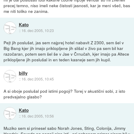
precej temno, niso imeli neke čistosti jasnosti, kar je meni všeč, bas
me niti toliko ne zanima.
Kato
::
16. dec 2005, 10:23
Pejt jih poslušat, jas sem najprej hotel nabavit Z 2300, sem šel v
Big Bang kjer jih imajo priklopljene jih slišal v živo pa sem bil kar
razočaran, potem sem šel še v Jae v Črnučah, kjer imajo pa Altece
priklopljene jih poslušal in en teden kasneje sem jih kupil.
billy
::
16. dec 2005, 10:45
A si oboje poslušal pod istimi pogoji? Torej v akustični sobi, z isto
predvajalno glasbo?
Kato
::
16. dec 2005, 10:56
Muziko sem si prinesel sabo Norah Jones, Sting, Colonija, Jimmy
Hendrix. Seveda pa pogoji niso isti , pri nobenem primer nisem bil v