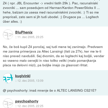
Z4 ( npr. JBL Encounter -> vredni tistih 29k ). Pac, racunalniski
zvocniki ... sam posedujem od Harman/Kardon PowerSticks II ...
hehe, balzam za usesa med racunalniskimi zvocniki. :) Ti so me
prepricali, zato sem si jih tudi ubodel. ;) Drugace pa ... Logitech
über alles. :)
BluPhenix
::
11. dec 2005, 23:25
No, če boš kupil Z4 poročaj, saj tudi mene tej zanimajo. Predvsem
me zanima primerjava za Altec Lansingi (tisti za 27k), ker me le-ti
niso preveč navdušili. Sej dvomim, da so logitechi kaj boljši, vendar
so vseeno malo cenejši in niso toliko veliki (malo pomanjkanja
placa na delovni mizi), pa boljše imajo za glasnost rihtat.
kuglvinkl
::
12. dec 2005, 13:09
@ psychoshorty: imaš mnenje še o ALTEC LANSING CS21E?
psychoshorty
::
12. dec 2005, 22:25