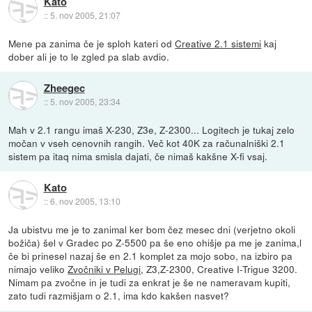
Kato
::
5. nov 2005, 21:07
Mene pa zanima če je sploh kateri od
Creative 2.1 sistemi
kaj
dober ali je to le zgled pa slab avdio.
Zheegec
::
5. nov 2005, 23:34
Mah v 2.1 rangu imaš X-230, Z3e, Z-2300... Logitech je tukaj zelo
močan v vseh cenovnih rangih. Več kot 40K za računalniški 2.1
sistem pa itaq nima smisla dajati, če nimaš kakšne X-fi vsaj.
Kato
::
6. nov 2005, 13:10
Ja ubistvu me je to zanimal ker bom čez mesec dni (verjetno okoli
božiča) šel v Gradec po Z-5500 pa še eno ohišje pa me je zanima,l
če bi prinesel nazaj še en 2.1 komplet za mojo sobo, na izbiro pa
nimajo veliko
Zvočniki v Pelugi
, Z3,Z-2300, Creative I-Trigue 3200.
Nimam pa zvočne in je tudi za enkrat je še ne nameravam kupiti,
zato tudi razmišjam o 2.1, ima kdo kakšen nasvet?