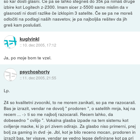
so kar dosti glasni. Če pa se lahko stegneš do 35k pa nimaš druge
izbire kot Logitech z-2300. Imam sicer z-5500 samo mislim da v
glasnosti ni dosti razlike če izklopim 3 satelite. Če se pa ne moreš
odločiti na podlagi naših nasvetov, je pa najboljša rešitev da jih
greš kam poslušati.
kuglvinkl
::
10. dec 2005, 17:12
Ja, po moje bom te vzel.
psychoshorty
::
11. dec 2005, 21:55
Lp.
Z4 so kvalitetni zvocniki, to ne morem zanikati, so pa me razocarali.
Bas je izrazit, vendar ne dovolj " prodoren ", o satelitih mnja, kaj na
recem ... -> ti so me najbolj razocarali. Recem lahko, da
dobesedno " cvilijo ". Vokalna glasba izpade na tem sistemu kot
cviljenje macke, ki jo pri zivem odirajo. Za glasbo niso primerni, prej
bolj za gaming in dvd -je. Jbl, kot je bilo receno mocan, prodoren in
izrazit bas, ter visave, vendar se vedno lepse definirane kot pa pri