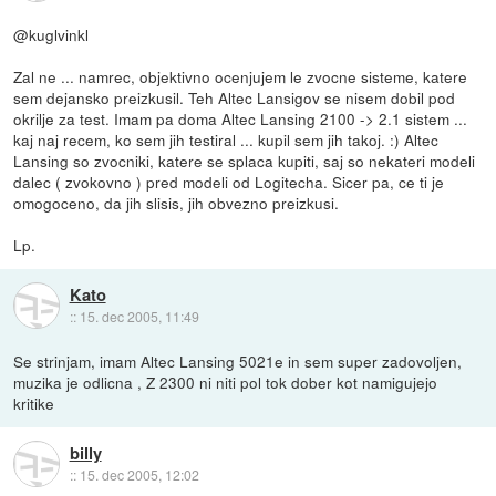
@kuglvinkl
Zal ne ... namrec, objektivno ocenjujem le zvocne sisteme, katere
sem dejansko preizkusil. Teh Altec Lansigov se nisem dobil pod
okrilje za test. Imam pa doma Altec Lansing 2100 -> 2.1 sistem ...
kaj naj recem, ko sem jih testiral ... kupil sem jih takoj. :) Altec
Lansing so zvocniki, katere se splaca kupiti, saj so nekateri modeli
dalec ( zvokovno ) pred modeli od Logitecha. Sicer pa, ce ti je
omogoceno, da jih slisis, jih obvezno preizkusi.
Lp.
Kato
::
15. dec 2005, 11:49
Se strinjam, imam Altec Lansing 5021e in sem super zadovoljen,
muzika je odlicna , Z 2300 ni niti pol tok dober kot namigujejo
kritike
billy
::
15. dec 2005, 12:02