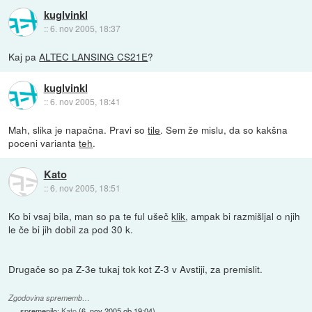
kuglvinkl
::
6. nov 2005, 18:37
Kaj pa
ALTEC LANSING CS21E
?
kuglvinkl
::
6. nov 2005, 18:41
Mah, slika je napačna. Pravi so
tile
. Sem že mislu, da so kakšna
poceni varianta
teh
.
Kato
::
6. nov 2005, 18:51
Ko bi vsaj bila, man so pa te ful ušeč
klik
, ampak bi razmišljal o njih
le če bi jih dobil za pod 30 k.
Drugače so pa Z-3e tukaj tok kot Z-3 v Avstiji, za premislit.
Zgodovina sprememb…
spremenilo:
Kato
(
6. nov 2005 ob 19:04
)