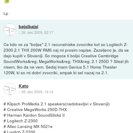
Lp
bajsibajsi
::
26. dec 2005, 02:17
Ce kdo ve za "boljse" 2.1 racunalniske zvocnike kot so Logitech Z-
2300 2.1 THX 200W RMS naj mi prosim napise. Zazeljeno je, da se
dajo kupiti v Sloveniji. So mogoce ti boljsi Creative Cambridge
SoundWorks&reg; MegaWorks&reg; THX&reg; 2.1 250D ? Slisal jih
nisem, tko da ne vem. Sedaj imam Genius 5.1 Home Theater
120W, ki so mi dobri zvocniki, ampak bi sel nazaj na 2.1.
Kato
::
26. dec 2005, 14:14
# Klipsch ProMedia 2.1 speakers(nedobavljivi v Sloveniji)
# Creative MegaWorks 250D-THX
# Harman Kardon SoundSticks II
# Logitech Z-2300
# Altec Lansing MX 5021e
# Logitch Z-2200