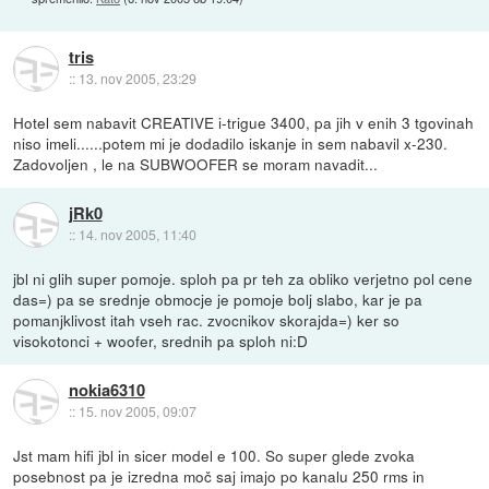
tris
::
13. nov 2005, 23:29
Hotel sem nabavit CREATIVE i-trigue 3400, pa jih v enih 3 tgovinah
niso imeli......potem mi je dodadilo iskanje in sem nabavil x-230.
Zadovoljen , le na SUBWOOFER se moram navadit...
jRk0
::
14. nov 2005, 11:40
jbl ni glih super pomoje. sploh pa pr teh za obliko verjetno pol cene
das=) pa se srednje obmocje je pomoje bolj slabo, kar je pa
pomanjklivost itah vseh rac. zvocnikov skorajda=) ker so
visokotonci + woofer, srednih pa sploh ni:D
nokia6310
::
15. nov 2005, 09:07
Jst mam hifi jbl in sicer model e 100. So super glede zvoka
posebnost pa je izredna moč saj imajo po kanalu 250 rms in