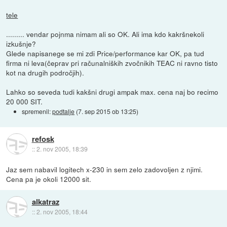
tele
......... vendar pojnma nimam ali so OK. Ali ima kdo kakršnekoli
izkušnje?
Glede napisanege se mi zdi Price/performance kar OK, pa tud
firma ni leva(čeprav pri računalniških zvočnikih TEAC ni ravno tisto
kot na drugih področjih).
Lahko so seveda tudi kakšni drugi ampak max. cena naj bo recimo
20 000 SIT.
spremenil:
podtalje
(
7. sep 2015 ob 13:25
)
refosk
::
2. nov 2005, 18:39
Jaz sem nabavil logitech x-230 in sem zelo zadovoljen z njimi.
Cena pa je okoli 12000 sit.
alkatraz
::
2. nov 2005, 18:44