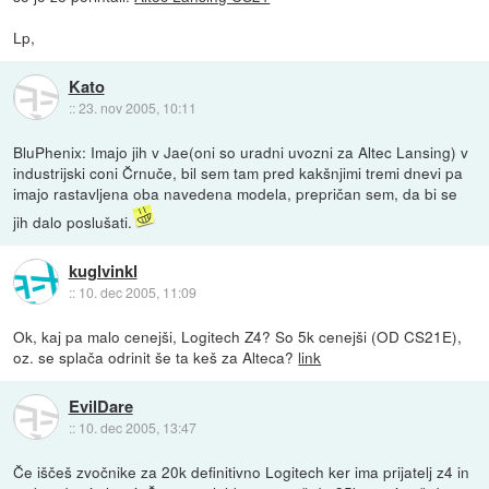
Lp,
Kato
::
23. nov 2005, 10:11
BluPhenix: Imajo jih v Jae(oni so uradni uvozni za Altec Lansing) v
industrijski coni Črnuče, bil sem tam pred kakšnjimi tremi dnevi pa
imajo rastavljena oba navedena modela, prepričan sem, da bi se
jih dalo poslušati.
kuglvinkl
::
10. dec 2005, 11:09
Ok, kaj pa malo cenejši, Logitech Z4? So 5k cenejši (OD CS21E),
oz. se splača odrinit še ta keš za Alteca?
link
EvilDare
::
10. dec 2005, 13:47
Če iščeš zvočnike za 20k definitivno Logitech ker ima prijatelj z4 in