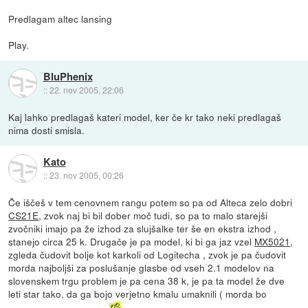
Predlagam altec lansing
Play.
BluPhenix
::
22. nov 2005, 22:06
Kaj lahko predlagaš kateri model, ker če kr tako neki predlagaš
nima dosti smisla.
Kato
::
23. nov 2005, 00:26
Če iščeš v tem cenovnem rangu potem so pa od Alteca zelo dobri
CS21E
, zvok naj bi bil dober moč tudi, so pa to malo starejši
zvočniki imajo pa že izhod za slujšalke ter še en ekstra izhod ,
stanejo circa 25 k. Drugače je pa model, ki bi ga jaz vzel
MX5021
,
zgleda čudovit bolje kot karkoli od Logitecha , zvok je pa čudovit
morda najboljši za poslušanje glasbe od vseh 2.1 modelov na
slovenskem trgu problem je pa cena 38 k, je pa ta model že dve
leti star tako, da ga bojo verjetno kmalu umaknili ( morda bo