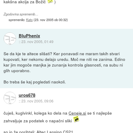
kakšna akcija za Božič
)
Zgodovina sprememb…
spremenilo:
Kato
(
23. nov 2005 ob 00:32
)
BluPhenix
::
23. nov 2005, 01:49
Se da kje te altece slišati? Ker ponavadi ne maram takih stvari
kupovati, ker nekomu delajo uredu. Moč me niti ne zanima. Edino
kar jim mogoče manjka je zunanja kontrola glasnosti, na subu ni
glih uporabno.
Bo treba še kaj pogledati naokoli.
uros678
::
23. nov 2005, 09:06
čuješ, kuglvinkl, kolega ko dela na
Ceneje.si
se ti najlepše
zahvaljuje za podatek o napačni sliki
so jo že porihtali:
Altec Lansing CS21