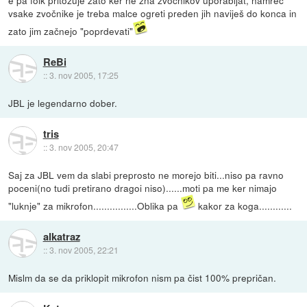
vsake zvočnike je treba malce ogreti preden jih naviješ do konca in
zato jim začnejo "poprdevati"
ReBi
::
3. nov 2005, 17:25
JBL je legendarno dober.
tris
::
3. nov 2005, 20:47
Saj za JBL vem da slabi preprosto ne morejo biti...niso pa ravno
poceni(no tudi pretirano dragoi niso)......moti pa me ker nimajo
"luknje" za mikrofon................Oblika pa
kakor za koga............
alkatraz
::
3. nov 2005, 22:21
Mislm da se da priklopit mikrofon nism pa čist 100% prepričan.