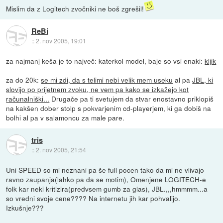
Mislim da z Logitech zvočniki ne boš zgrešil!
ReBi
::
2. nov 2005, 19:01
za najmanj keša je to največ: katerkol model, baje so vsi enaki:
kljik
za do 20k:
se mi zdi, da s telimi nebi velik mem useku
al pa
JBL, ki
slovijo po prijetnem zvoku, ne vem pa kako se izkažejo kot
računalniški...
Drugače pa ti svetujem da stvar enostavno priklopiš
na kakšen dober stolp s pokvarjenim cd-playerjem, ki ga dobiš na
bolhi al pa v salamoncu za male pare.
tris
::
2. nov 2005, 21:54
Uni SPEED so mi neznani pa še full pocen tako da mi ne vlivajo
ravno zaupanja(lahko pa da se motim), Omenjene LOGITECH-e
folk kar neki kritizira(predvsem gumb za glas), JBL.,,,hmmmm...a
so vredni svoje cene???? Na internetu jih kar pohvalijo.
Izkušnje???