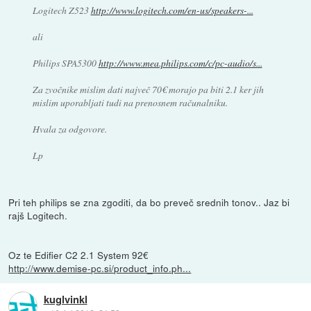
Logitech Z523
http://www.logitech.com/en-us/speakers-...
ali
Philips SPA5300
http://www.mea.philips.com/c/pc-audio/s...
Za zvočnike mislim dati največ 70€ morajo pa biti 2.1 ker jih
mislim uporabljati tudi na prenosnem računalniku.
Hvala za odgovore.
Lp
Pri teh philips se zna zgoditi, da bo preveč srednih tonov.. Jaz bi
rajš Logitech.
Oz te Edifier C2 2.1 System 92€
http://www.demise-pc.si/product_info.ph...
kuglvinkl