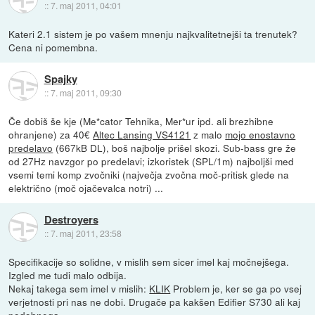
::
7. maj 2011, 04:01
Kateri 2.1 sistem je po vašem mnenju najkvalitetnejši ta trenutek?
Cena ni pomembna.
Spajky
::
7. maj 2011, 09:30
Če dobiš še kje (Me*cator Tehnika, Mer*ur ipd. ali brezhibne
ohranjene) za 40€
Altec Lansing VS4121
z malo
mojo enostavno
predelavo
(667kB DL), boš najbolje prišel skozi. Sub-bass gre že
od 27Hz navzgor po predelavi; izkoristek (SPL/1m) najboljši med
vsemi temi komp zvočniki (največja zvočna moč-pritisk glede na
električno (moč ojačevalca notri) ...
Destroyers
::
7. maj 2011, 23:58
Specifikacije so solidne, v mislih sem sicer imel kaj močnejšega.
Izgled me tudi malo odbija.
Nekaj takega sem imel v mislih:
KLIK
Problem je, ker se ga po vsej
verjetnosti pri nas ne dobi. Drugače pa kakšen Edifier S730 ali kaj
podobnega...