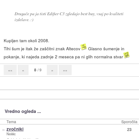
Drugače pa ja tisti Edifier C3 zgledajo best buy, vsaj po kvaliteti
izdelave. :)
Kupljen tam okoli 2008.
Tihi šum je itak že zaščitni znak Altecov
Glasno šumenje in
pokanje, ki najeda zadnje 2 meseca pa ni glih normalna stvar
8
/ 9
««
«
»
»»
Vredno ogleda ...
Tema
Sporočila
»
zvočniki
23
Neiiiiic