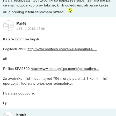
če ima mogoče kdo prav takšne, ki jih ogledujem, ali pa še kakšen
drug predlog v tem cenovnem razredu.
Mzi46
::
15. jul 2012, 16:06
Katere zvočnike kupiti
Logitech Z523
http://www.logitech.com/en-us/speakers-...
ali
Philips SPA5300
http://www.mea.philips.com/c/pc-audio/s...
Za zvočnike mislim dati največ 70€ morajo pa biti 2.1 ker jih mislim
uporabljati tudi na prenosnem računalniku.
Hvala za odgovore.
Lp
krepki