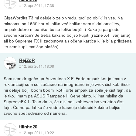
::
12. apr 2011, 17:38
GigaWordks T3 mi delujejo zelo vredu, tudi po obliki in vse. Na
mlacomu so 165€ kar ni toliko več kolikor sem si dal omejitev,
ampak dobro ni panike, če so toliko boljši :) Kako je pa glede
zvočne kartice? Je treba kakšno boljšo kupiti (razne X-Fi varjiante)
ali bo Supreme FX II zadostovala (ločena kartica ki je bila priložena
ko sem kupil matično ploščo).
RejZoR
::
12. apr 2011, 18:08
Sam sem drugače na Auzentech X-Fi Forte ampak ker jo imam v
reklamaciji sem šel začasno na integrirano in je zvok čist kul. Sicer
mi deluje bolj "boom boom" kot Forte ampak za špile je čist fajn, da
je tko. Imam pa ASUS Rampage II Gene plato, ki ima mislim da
SupremeFX 1. Tako da ja, če nisi bolj zahteven bo verjetno čist
fajn. Če ne pa lahko še vedno kasneje dokupiš kakšno boljšo
zvočno spet odvisno od namena.
tilinho20
::
12. apr 2011, 19:22