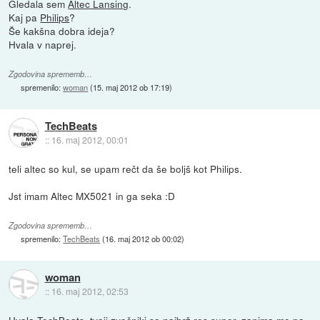
Gledala sem
Altec Lansing
.
Kaj pa
Philips
?
Še kakšna dobra ideja?
Hvala v naprej.
Zgodovina sprememb…
spremenilo:
woman
(
15. maj 2012 ob 17:19
)
TechBeats
::
16. maj 2012, 00:01
teli altec so kul, se upam rečt da še boljš kot Philips.
Jst imam Altec MX5021 in ga seka :D
Zgodovina sprememb…
spremenilo:
TechBeats
(
16. maj 2012 ob 00:02
)
woman
::
16. maj 2012, 02:53
Hvala TechBeats, tvoji zvočniki so najbrž res super, zanima me pa,