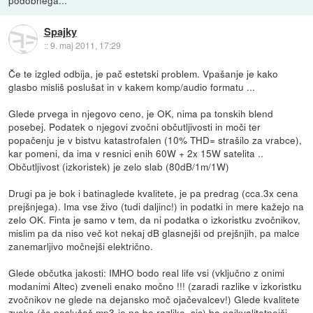
Spajky
::
9. maj 2011, 17:29
Če te izgled odbija, je pač estetski problem. Vpašanje je kako
glasbo misliš poslušat in v kakem komp/audio formatu ...
Glede prvega in njegovo ceno, je OK, nima pa tonskih blend
posebej. Podatek o njegovi zvočni občutljivosti in moči ter
popačenju je v bistvu katastrofalen (10% THD= strašilo za vrabce),
kar pomeni, da ima v resnici enih 60W + 2x 15W satelita ..
Občutljivost (izkoristek) je zelo slab (80dB/1m/1W)
Drugi pa je bok i batinaglede kvalitete, je pa predrag (cca.3x cena
prejšnjega). Ima vse živo (tudi daljinc!) in podatki in mere kažejo na
zelo OK. Finta je samo v tem, da ni podatka o izkoristku zvočnikov,
mislim pa da niso več kot nekaj dB glasnejši od prejšnjih, pa malce
zanemarljivo močnejši električno.
Glede občutka jakosti: IMHO bodo real life vsi (vključno z onimi
modanimi Altec) zveneli enako močno !!! (zaradi razlike v izkoristku
zvočnikov ne glede na dejansko moč ojačevalcev!) Glede kvalitete
zvoka (če poslušaš mp3-je ne bo razlike, sic) bo najkvalitetnejši