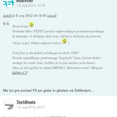
::
8. avg 2012, 14:19
jest10
je
8. avg 2012 ob 14:01
izjavil
:
Torej še jaz
Trenutni Altec FX5051 počasi odpovedujejo poslušnost(pokanje
in šumenje, če delujejo dalj časa. Izklop iz štekarja in ponovni
vklop za par 10min odpravi težavo
)
Torej kaj se da dobiti solidnega za okoli 150€?
Nočem zamolklega, pretiranega "logitech" basa, hočem dobre
srednje in visoke tone, kolikor je to pač možno za ta denar.
Altec je žal zajebal in ukinil MX5021. Alternativa tem? Mogoče
Edifier C3
?
Me tut gre počasi FX po gobe in gledam za Edifierjem...
TechBeats
::
9. avg 2012, 23:17