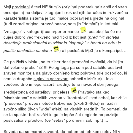
Moji
predelani
Alteci NE šumijo (original podatek najslabši od vseh
omenjenih) na daljavi iztegnjenih rok od njih ter ušes in frekvenčna
karakteristika sistema je tudi malce popravljena glede na original
(tudi zaradi original preveč basov, sem jih "demfal") in kot taki
"zmagajo" v kategoriji cena/performance
, posebej še če ne
čuješ dobro več frekvenc nad 15kHz kot jest (
pred 1/4 stoletja
desetletje profesionalni muzičar in "šopanje" z bendi na odru je
) ali poslušaš Mp3-je s kompa ipd. ...
pustilo posledice na sluhu
Če pa živiš v bloku, so to ziher dosti premočni zvočniki, da bi jim
dal volume preko 1/2 !!! Poleg tega pa sem pod satelite postavil
zraven monitorja na glavo obrnjeno brez pokrova
tole posodico
, ki
sem jo drugače
s plavim pokrovom
nabavil v Me*kurju. Ima
vbočeno dno in lepo razprši srednje tone navzdol obrnjenega
srednjetonca od satelitov; priceless
Pravtako sta kao
"visokotonca" v satelitih vezana v "kontrafazi" med seboj, kar zbije
"presence" preveč moteče frekvence (okoli 3-4Khz) in razširi
zvočno sliko (švoh "wide" efekt) na visokih srednjih. To pomeni, da
se ta spekter bolj razširi in ga je lepše čut neglede na pozicijo
poslušalca v prostoru (če "šetaš" po dnevni sobi npr.) ...
Seveda pa se moraš zavedat, da noben od teh kompletov NI v