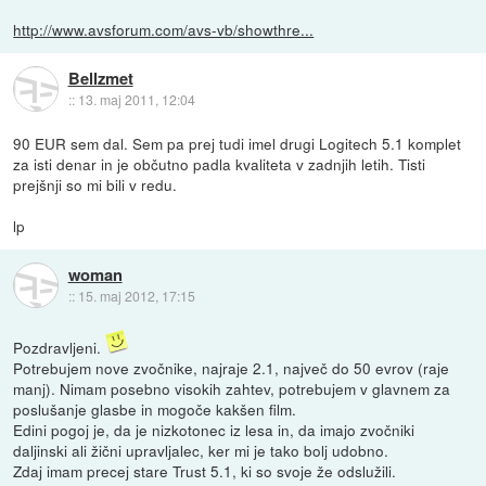
http://www.avsforum.com/avs-vb/showthre...
Bellzmet
::
13. maj 2011, 12:04
90 EUR sem dal. Sem pa prej tudi imel drugi Logitech 5.1 komplet
za isti denar in je občutno padla kvaliteta v zadnjih letih. Tisti
prejšnji so mi bili v redu.
lp
woman
::
15. maj 2012, 17:15
Pozdravljeni.
Potrebujem nove zvočnike, najraje 2.1, največ do 50 evrov (raje
manj). Nimam posebno visokih zahtev, potrebujem v glavnem za
poslušanje glasbe in mogoče kakšen film.
Edini pogoj je, da je nizkotonec iz lesa in, da imajo zvočniki
daljinski ali žični upravljalec, ker mi je tako bolj udobno.
Zdaj imam precej stare Trust 5.1, ki so svoje že odslužili.