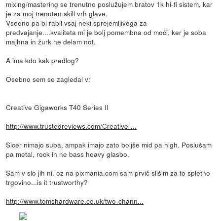
mixing/mastering se trenutno poslužujem bratov 1k hi-fi sistem, kar
je za moj trenuten skill vrh glave.
Vseeno pa bi rabil vsaj neki sprejemljivega za
predvajanje....kvaliteta mi je bolj pomembna od moči, ker je soba
majhna in žurk ne delam not.
A ima kdo kak predlog?
Osebno sem se zagledal v:
Creative Gigaworks T40 Series II
http://www.trustedreviews.com/Creative-...
Sicer nimajo suba, ampak imajo zato boljše mid pa high. Poslušam
pa metal, rock in ne bass heavy glasbo.
Sam v slo jih ni, oz na pixmania.com sam prvič slišim za to spletno
trgovino...is it trustworthy?
http://www.tomshardware.co.uk/two-chann...