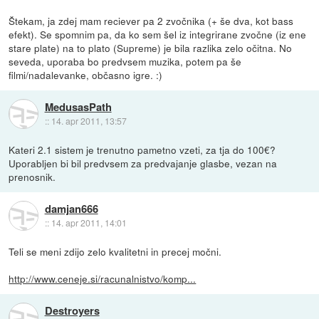
Štekam, ja zdej mam reciever pa 2 zvočnika (+ še dva, kot bass
efekt). Se spomnim pa, da ko sem šel iz integrirane zvočne (iz ene
stare plate) na to plato (Supreme) je bila razlika zelo očitna. No
seveda, uporaba bo predvsem muzika, potem pa še
filmi/nadalevanke, občasno igre. :)
MedusasPath
::
14. apr 2011, 13:57
Kateri 2.1 sistem je trenutno pametno vzeti, za tja do 100€?
Uporabljen bi bil predvsem za predvajanje glasbe, vezan na
prenosnik.
damjan666
::
14. apr 2011, 14:01
Teli se meni zdijo zelo kvalitetni in precej močni.
http://www.ceneje.si/racunalnistvo/komp...
Destroyers