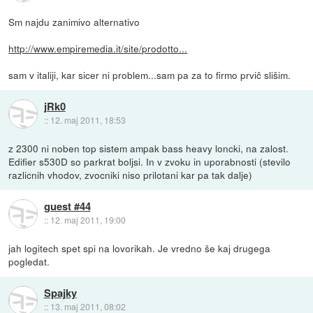
Sm najdu zanimivo alternativo
http://www.empiremedia.it/site/prodotto...
sam v italiji, kar sicer ni problem...sam pa za to firmo prvič slišim.
jRk0
::
12. maj 2011, 18:53
z 2300 ni noben top sistem ampak bass heavy loncki, na zalost.
Edifier s530D so parkrat boljsi. In v zvoku in uporabnosti (stevilo
razlicnih vhodov, zvocniki niso prilotani kar pa tak dalje)
guest #44
::
12. maj 2011, 19:00
jah logitech spet spi na lovorikah. Je vredno še kaj drugega
pogledat.
Spajky
::
13. maj 2011, 08:02