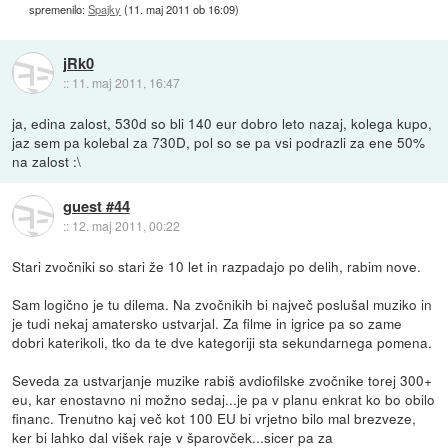
spremenilo:
Spajky
(
11. maj 2011 ob 16:09
)
jRk0
::
11. maj 2011, 16:47
ja, edina zalost, 530d so bli 140 eur dobro leto nazaj, kolega kupo,
jaz sem pa kolebal za 730D, pol so se pa vsi podrazli za ene 50%
na zalost :\
guest #44
::
12. maj 2011, 00:22
Stari zvočniki so stari že 10 let in razpadajo po delih, rabim nove.
Sam logično je tu dilema. Na zvočnikih bi največ poslušal muziko in
je tudi nekaj amatersko ustvarjal. Za filme in igrice pa so zame
dobri katerikoli, tko da te dve kategoriji sta sekundarnega pomena.
Seveda za ustvarjanje muzike rabiš avdiofilske zvočnike torej 300+
eu, kar enostavno ni možno sedaj...je pa v planu enkrat ko bo obilo
financ. Trenutno kaj več kot 100 EU bi vrjetno bilo mal brezveze,
ker bi lahko dal višek raje v šparovček...sicer pa za