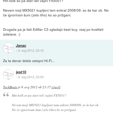
Hm kolk so pa stari teli vajini FX5051?
Nevem moji MX5021 kupljeni tam enkrat 2008/09, so še kar ok. No
če ignoriram šum (zelo tiho) ko so prižgani.
Drugače pa ja tisti Edifier C3 zgledajo best buy, vsaj po kvaliteti
izdelave. :)
Janac
::
9. avg 2012, 23:19
Za ta denar dobis vstopni Hi-Fi...
jest10
::
9. avg 2012, 23:30
TechBeats
je
9. avg 2012 ob 23:17
izjavil
:
Hm kolk so pa stari teli vajini FX5051?
Nevem moji MX5021 kupljeni tam enkrat 2008/09, so še kar ok.
No če ignoriram šum (zelo tiho) ko so prižgani.