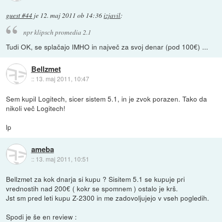
guest #44
je
12. maj 2011 ob 14:36
izjavil
:
npr klipsch promedia 2.1
Tudi OK, se splačajo IMHO in največ za svoj denar (pod 100€) ...
Bellzmet
::
13. maj 2011, 10:47
Sem kupil Logitech, sicer sistem 5.1, in je zvok porazen. Tako da
nikoli več Logitech!
lp
ameba
::
13. maj 2011, 10:51
Bellzmet za kok dnarja si kupu ? Sisitem 5.1 se kupuje pri
vrednostih nad 200€ ( kokr se spomnem ) ostalo je krš.
Jst sm pred leti kupu Z-2300 in me zadovoljujejo v vseh pogledih.
Spodi je še en review :