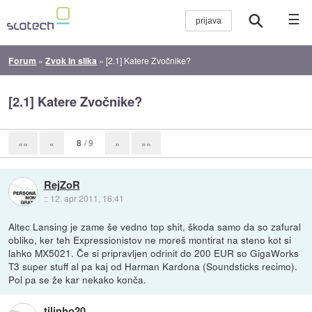
☰
Forum
»
Zvok in slika
»
[2.1] Katere Zvočnike?
[2.1] Katere Zvočnike?
8
/ 9
««
«
»
»»
RejZoR
::
12. apr 2011, 16:41
Altec Lansing je zame še vedno top shit, škoda samo da so zafural
obliko, ker teh Expressionistov ne moreš montirat na steno kot si
lahko MX5021. Če si pripravljen odrinit do 200 EUR so GigaWorks
T3 super stuff al pa kaj od Harman Kardona (Soundsticks recimo).
Pol pa se že kar nekako konča.
tilinho20