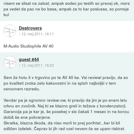
nisem se slisal na zalost, ampak sodec po testih so precej ok, mors
pa vedet da pac ne bo basa, ampak za to kar poslusas, so pomoje
kul
Destroyers
::
12. maj 2011, 16:11
M-Audio Studiophile AV 40
guest #44
::
12. maj 2011, 16:20
Sem že hotu it v trgovino po te AV 40 ke. Vsi reviewi pravijo, da so
po kvaliteti zvoka zelo kakovostni in na sploh najboljši v tem
cenovnem razredu.
Vendar pa je ogromno review-ow, ki pravijo da jim je po enem letu
crknu en zvočnik. Naj bi se blazno greli in težave z kondenzatorji.
Garancija pa je kar je, še posebej v slo čakaš 1 mesec in na koncu
dobiš še ene pokvarjene.
Skratka, blazna škoda, da niso morli to prej porihtat...ker bi bil
odličen izdelek. Čeprav bi jih rad vzel nevem če se upam riskirat.