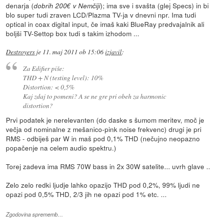
denarja (
); ima sve i svašta (glej Specs) in bi
dobrih 200€ v Nemčiji
blo super tudi zraven LCD/Plazma TV-ja v dnevni npr. Ima tudi
optical in coax digital input, če imaš kaki BlueRay predvajalnik ali
boljši TV-Settop box tudi s takim izhodom ...
Destroyers
je
11. maj 2011 ob 15:06
izjavil
:
Za Edifier piše:
THD + N (testing level): 10%
Distortion: < 0,5%
Kaj zdaj to pomeni? A se ne gre pri obeh za harmonic
distortion?
Prvi podatek je nerelevanten (do daske s šumom meritev, moč je
večja od nominalne z mešanico-pink noise frekvenc) drugi je pri
RMS - odbiješ par W in maš pod 0,1% THD (nečujno neopazno
popačenje na celem audio spektru.)
Torej zadeva ima RMS 70W bass in 2x 30W satelite... uvrh glave ..
Zelo zelo redki ljudje lahko opazijo THD pod 0,2%, 99% ljudi ne
opazi pod 0,5% THD, 2/3 jih ne opazi pod 1% etc. ...
Zgodovina sprememb…