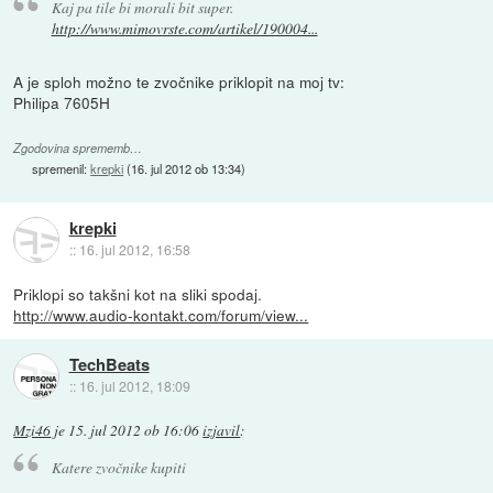
Kaj pa tile bi morali bit super.
http://www.mimovrste.com/artikel/190004...
A je sploh možno te zvočnike priklopit na moj tv:
Philipa 7605H
Zgodovina sprememb…
spremenil:
krepki
(
16. jul 2012 ob 13:34
)
krepki
::
16. jul 2012, 16:58
Priklopi so takšni kot na sliki spodaj.
http://www.audio-kontakt.com/forum/view...
TechBeats
::
16. jul 2012, 18:09
Mzi46
je
15. jul 2012 ob 16:06
izjavil
:
Katere zvočnike kupiti