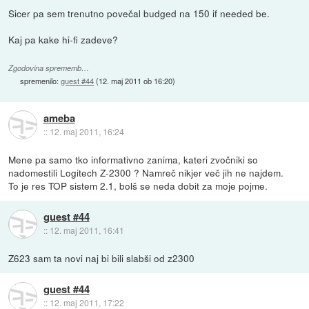
Sicer pa sem trenutno povečal budged na 150 if needed be.
Kaj pa kake hi-fi zadeve?
Zgodovina sprememb…
spremenilo:
guest #44
(
12. maj 2011 ob 16:20
)
ameba
::
12. maj 2011, 16:24
Mene pa samo tko informativno zanima, kateri zvočniki so
nadomestili Logitech Z-2300 ? Namreč nikjer več jih ne najdem.
To je res TOP sistem 2.1, bolš se neda dobit za moje pojme.
guest #44
::
12. maj 2011, 16:41
Z623 sam ta novi naj bi bili slabši od z2300
guest #44
::
12. maj 2011, 17:22