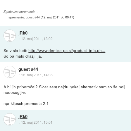
Zgodovina sprememb…
spremenilo:
guest #44
(
12. maj 2011 ob 00:47
)
jRk0
::
12. maj 2011, 13:02
So v slo tudi:
http://www.demise-pc.si/product_info.ph...
So pa malo drazji, ja.
guest #44
::
12. maj 2011, 14:36
A bi jih priporočal? Sicer sem najdu nekaj alternativ sam so še bolj
nedosegljive
npr klipsch promedia 2.1
jRk0
::
12. maj 2011, 15:01