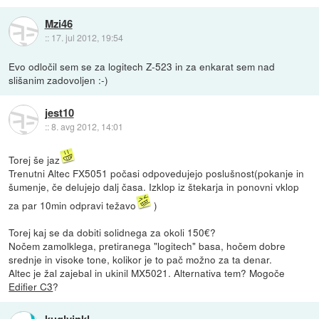
Mzi46
::
17. jul 2012, 19:54
Evo odločil sem se za logitech Z-523 in za enkarat sem nad
slišanim zadovoljen :-)
jest10
::
8. avg 2012, 14:01
Torej še jaz
Trenutni Altec FX5051 počasi odpovedujejo poslušnost(pokanje in
šumenje, če delujejo dalj časa. Izklop iz štekarja in ponovni vklop
za par 10min odpravi težavo
)
Torej kaj se da dobiti solidnega za okoli 150€?
Nočem zamolklega, pretiranega "logitech" basa, hočem dobre
srednje in visoke tone, kolikor je to pač možno za ta denar.
Altec je žal zajebal in ukinil MX5021. Alternativa tem? Mogoče
Edifier C3
?
kuglvinkl