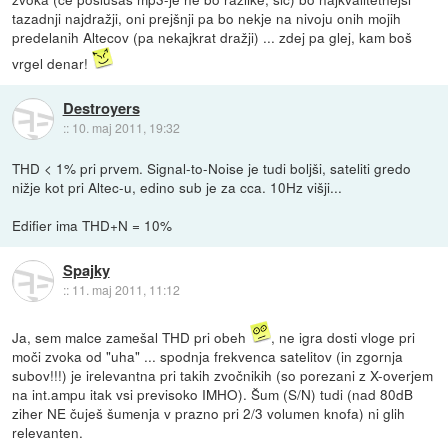
tazadnji najdražji, oni prejšnji pa bo nekje na nivoju onih mojih
predelanih Altecov (pa nekajkrat dražji) ... zdej pa glej, kam boš
vrgel denar!
Destroyers
::
10. maj 2011, 19:32
THD < 1% pri prvem. Signal-to-Noise je tudi boljši, sateliti gredo
nižje kot pri Altec-u, edino sub je za cca. 10Hz višji...
Edifier ima THD+N = 10%
Spajky
::
11. maj 2011, 11:12
Ja, sem malce zamešal THD pri obeh
, ne igra dosti vloge pri
moči zvoka od "uha" ... spodnja frekvenca satelitov (in zgornja
subov!!!) je irelevantna pri takih zvočnikih (so porezani z X-overjem
na int.ampu itak vsi previsoko IMHO). Šum (S/N) tudi (nad 80dB
ziher NE čuješ šumenja v prazno pri 2/3 volumen knofa) ni glih
relevanten.