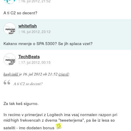
::
16. jul 2012, 21:52
A ti C2 so decent?
whitefish
::
16. jul 2012, 23:12
Kaksno mnenje o SPA 5300? Se jih splaca vzet?
TechBeats
::
17. jul 2012, 00:15
kuglvinkl
je
16. jul 2012 ob 21:52
izjavil
:
A ti C2 so decent?
Za tak keš sigurno.
In recimo v primerjavi z Logitech ima vsaj normalen razpon pri
mid/high frekvencah z dvema "tweeterjema", pa še iz lesa so
sateliti - imo dodaten bonus