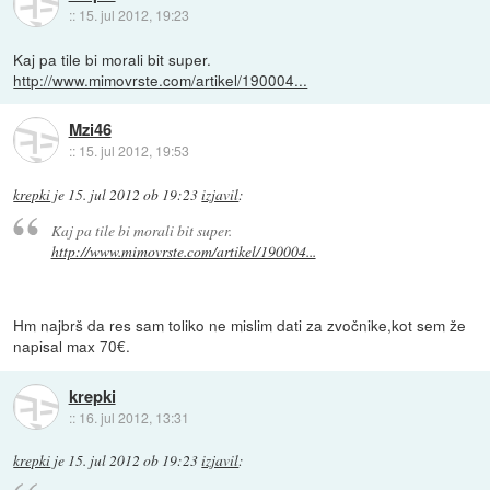
::
15. jul 2012, 19:23
Kaj pa tile bi morali bit super.
http://www.mimovrste.com/artikel/190004...
Mzi46
::
15. jul 2012, 19:53
krepki
je
15. jul 2012 ob 19:23
izjavil
:
Kaj pa tile bi morali bit super.
http://www.mimovrste.com/artikel/190004...
Hm najbrš da res sam toliko ne mislim dati za zvočnike,kot sem že
napisal max 70€.
krepki
::
16. jul 2012, 13:31
krepki
je
15. jul 2012 ob 19:23
izjavil
: