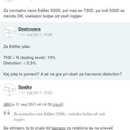
Za normalno ceno Edifier 530D, pol mas se 730D, pa tudi 330D so
menda OK, vsekakor boljse od vseh logijev
Destroyers
::
11. maj 2011, 15:06
Za Edifier piše:
THD + N (testing level): 10%
Distortion: < 0,5%
Kaj zdaj to pomeni? A se ne gre pri obeh za harmonic distortion?
Spajky
::
11. maj 2011, 15:52
jRk0
je
11. maj 2011 ob 14:26
izjavil
:
Za normalno ceno Edifier 530D... vsekakor boljse od vseh
logijev
Se strinjam, to bi znalo bit
tapravo
za relativno še ne preveč