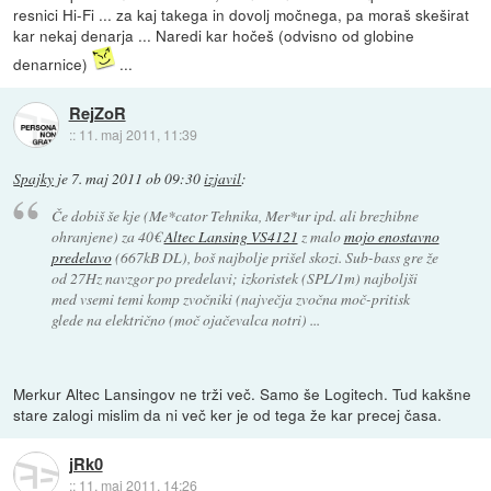
resnici Hi-Fi ... za kaj takega in dovolj močnega, pa moraš skeširat
kar nekaj denarja ... Naredi kar hočeš (odvisno od globine
denarnice)
...
RejZoR
::
11. maj 2011, 11:39
Spajky
je
7. maj 2011 ob 09:30
izjavil
:
Če dobiš še kje (Me*cator Tehnika, Mer*ur ipd. ali brezhibne
ohranjene) za 40€
Altec Lansing VS4121
z malo
mojo enostavno
predelavo
(667kB DL), boš najbolje prišel skozi. Sub-bass gre že
od 27Hz navzgor po predelavi; izkoristek (SPL/1m) najboljši
med vsemi temi komp zvočniki (največja zvočna moč-pritisk
glede na električno (moč ojačevalca notri) ...
Merkur Altec Lansingov ne trži več. Samo še Logitech. Tud kakšne
stare zalogi mislim da ni več ker je od tega že kar precej časa.
jRk0
::
11. maj 2011, 14:26