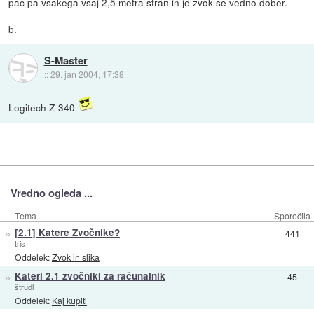
pac pa vsakega vsaj 2,5 metra stran in je zvok se vedno dober.
b.
S-Master
::
29. jan 2004, 17:38
Logitech Z-340
Vredno ogleda ...
Tema
Sporočila
»
[2.1] Katere Zvočnike?
441
tris
Oddelek:
Zvok in slika
»
Kateri 2.1 zvočniki za računalnik
45
štrudl
Oddelek:
Kaj kupiti