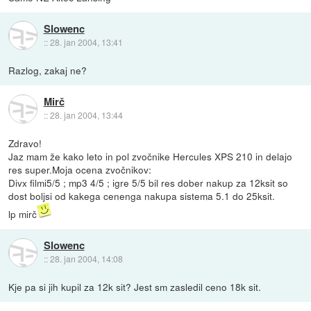
Slowenc
::
28. jan 2004, 13:41
Razlog, zakaj ne?
Mirč
::
28. jan 2004, 13:44
Zdravo!
Jaz mam že kako leto in pol zvočnike Hercules XPS 210 in delajo
res super.Moja ocena zvočnikov:
Divx filmi5/5 ; mp3 4/5 ; igre 5/5 bil res dober nakup za 12ksit so
dost boljsi od kakega cenenga nakupa sistema 5.1 do 25ksit.
lp mirč
Slowenc
::
28. jan 2004, 14:08
Kje pa si jih kupil za 12k sit? Jest sm zasledil ceno 18k sit.