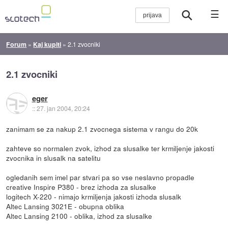
☰
Forum
»
Kaj kupiti
»
2.1 zvocniki
2.1 zvocniki
eger
::
27. jan 2004, 20:24
zanimam se za nakup 2.1 zvocnega sistema v rangu do 20k
zahteve so normalen zvok, izhod za slusalke ter krmiljenje jakosti
zvocnika in slusalk na satelitu
ogledanih sem imel par stvari pa so vse neslavno propadle
creative Inspire P380 - brez izhoda za slusalke
logitech X-220 - nimajo krmiljenja jakosti izhoda slusalk
Altec Lansing 3021E - obupna oblika
Altec Lansing 2100 - oblika, izhod za slusalke