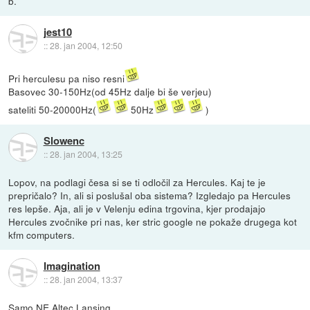
b.
jest10
::
28. jan 2004, 12:50
Pri herculesu pa niso resni
Basovec 30-150Hz(od 45Hz dalje bi še verjeu)
sateliti 50-20000Hz(
50Hz
)
Slowenc
::
28. jan 2004, 13:25
Lopov, na podlagi česa si se ti odločil za Hercules. Kaj te je
prepričalo? In, ali si poslušal oba sistema? Izgledajo pa Hercules
res lepše. Aja, ali je v Velenju edina trgovina, kjer prodajajo
Hercules zvočnike pri nas, ker stric google ne pokaže drugega kot
kfm computers.
Imagination
::
28. jan 2004, 13:37
Samo NE Altec Lansing