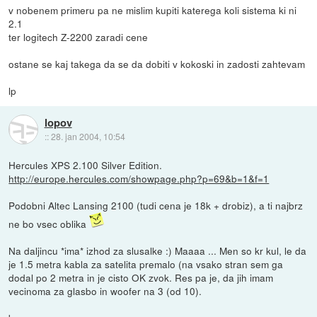
v nobenem primeru pa ne mislim kupiti katerega koli sistema ki ni
2.1
ter logitech Z-2200 zaradi cene
ostane se kaj takega da se da dobiti v kokoski in zadosti zahtevam
lp
lopov
::
28. jan 2004, 10:54
Hercules XPS 2.100 Silver Edition.
http://europe.hercules.com/showpage.php?p=69&b=1&f=1
Podobni Altec Lansing 2100 (tudi cena je 18k + drobiz), a ti najbrz
ne bo vsec oblika
Na daljincu *ima* izhod za slusalke :) Maaaa ... Men so kr kul, le da
je 1.5 metra kabla za satelita premalo (na vsako stran sem ga
dodal po 2 metra in je cisto OK zvok. Res pa je, da jih imam
vecinoma za glasbo in woofer na 3 (od 10).