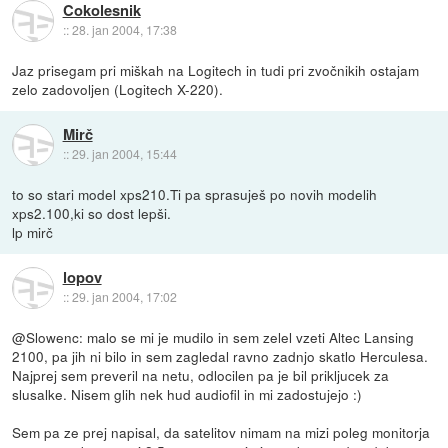
Cokolesnik
::
28. jan 2004, 17:38
Jaz prisegam pri miškah na Logitech in tudi pri zvočnikih ostajam
zelo zadovoljen (Logitech X-220).
Mirč
::
29. jan 2004, 15:44
to so stari model xps210.Ti pa sprasuješ po novih modelih
xps2.100,ki so dost lepši.
lp mirč
lopov
::
29. jan 2004, 17:02
@Slowenc: malo se mi je mudilo in sem zelel vzeti Altec Lansing
2100, pa jih ni bilo in sem zagledal ravno zadnjo skatlo Herculesa.
Najprej sem preveril na netu, odlocilen pa je bil prikljucek za
slusalke. Nisem glih nek hud audiofil in mi zadostujejo :)
Sem pa ze prej napisal, da satelitov nimam na mizi poleg monitorja