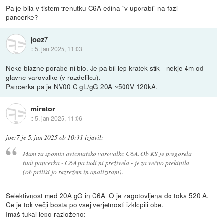
Pa je bila v tistem trenutku C6A edina "v uporabi" na fazi
pancerke?
joez7
::
5. jan 2025, 11:03
Neke blazne porabe ni blo. Je pa bil lep kratek stik - nekje 4m od
glavne varovalke (v razdelilcu).
Pancerka pa je NV00 C gL/gG 20A ~500V 120kA.
mirator
::
5. jan 2025, 11:06
joez7
je
5. jan 2025 ob 10:31
izjavil
:
Mam za spomin avtomatsko varovalko C6A. Ob KS je pregorela
tudi pancerka - C6A pa tudi ni preživela - je za večno prekinila
(ob priliki jo razrežem in analiziram).
Selektivnost med 20A gG in C6A IO je zagotovljena do toka 520 A.
Če je tok večji bosta po vsej verjetnosti izklopili obe.
Imaš tukaj lepo razloženo: