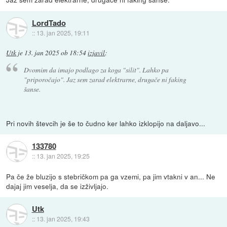
LordTado
::
13. jan 2025, 19:11
Utk
je
13. jan 2025 ob 18:54
izjavil
:
Dvomim da imajo podlago za koga "silit". Lahko pa
"priporočajo". Jaz sem zarad elektrarne, drugače ni faking
šanse.
Pri novih števcih je še to čudno ker lahko izklopijo na daljavo...
133780
::
13. jan 2025, 19:25
Pa če že bluzijo s stebričkom pa ga vzemi, pa jim vtakni v an... Ne
dajaj jim veselja, da se izživljajo.
Utk
::
13. jan 2025, 19:43