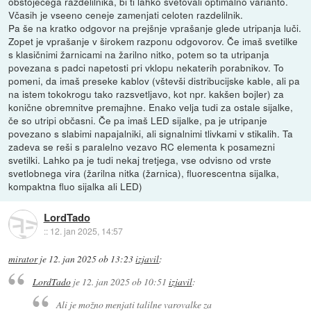
obstoječega razdelilnika, bi ti lahko svetovali optimalno varianto.
Včasih je vseeno ceneje zamenjati celoten razdelilnik.
Pa še na kratko odgovor na prejšnje vprašanje glede utripanja luči.
Zopet je vprašanje v širokem razponu odgovorov. Če imaš svetilke
s klasičnimi žarnicami na žarilno nitko, potem so ta utripanja
povezana s padci napetosti pri vklopu nekaterih porabnikov. To
pomeni, da imaš preseke kablov (vštevši distribucijske kable, ali pa
na istem tokokrogu tako razsvetljavo, kot npr. kakšen bojler) za
konične obremnitve premajhne. Enako velja tudi za ostale sijalke,
če so utripi občasni. Če pa imaš LED sijalke, pa je utripanje
povezano s slabimi napajalniki, ali signalnimi tlivkami v stikalih. Ta
zadeva se reši s paralelno vezavo RC elementa k posamezni
svetilki. Lahko pa je tudi nekaj tretjega, vse odvisno od vrste
svetlobnega vira (žarilna nitka (žarnica), fluorescentna sijalka,
kompaktna fluo sijalka ali LED)
LordTado
::
12. jan 2025, 14:57
mirator
je
12. jan 2025 ob 13:23
izjavil
:
LordTado
je
12. jan 2025 ob 10:51
izjavil
:
Ali je možno menjati talilne varovalke za