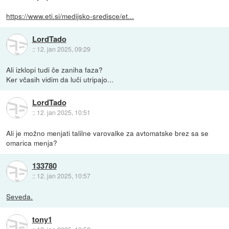
https://www.eti.si/medijsko-sredisce/et...
LordTado
::
12. jan 2025, 09:29
Ali izklopi tudi če zaniha faza?
Ker včasih vidim da luči utripajo...
LordTado
::
12. jan 2025, 10:51
Ali je možno menjati talilne varovalke za avtomatske brez sa se
omarica menja?
133780
::
12. jan 2025, 10:57
Seveda.
tony1