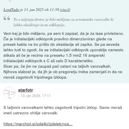
LordTado
je
13. jan 2025 ob 13:58
izjavil
:
To o taljenju drotov je bilo mišljeno za avtomatske varovalke ki
lahko oksidirajo in ne odklopijo..
Vem kaj je bilo mišljeno, pa sem ti zapisal, da je za lase privlečeno.
Če je inštalacijski odklopnik pravilno dimenzioniran glede na
presek kabla ne bo prišlo do oksidacije ali zapika. Se pa seveda
lahko tudi to zgodi, če se inštalacijski odklopnik uporablja namesto
stikala ali če je recimo na preseku 1,5 mm2 16 amperski
inštalacijski odklopnik s C ali celo D karakteristiko.
Sicer pa, če jim ne zaupaš pač ostani na taljivih varovalkah.
Njihova slabost je, da jih je ob pregoretju treba zamenjati in da ne
moreš zagotoviti tripolnega izklopa.
starfotr
::
13. jan 2025, 17:11
S taljivimi varovalkami lahko zagotoviš tripolni izklop. Samo moraš
imeti ustrezno ohišje varovalk.
https://marchiol.si/izdelki/izdelek/nos...