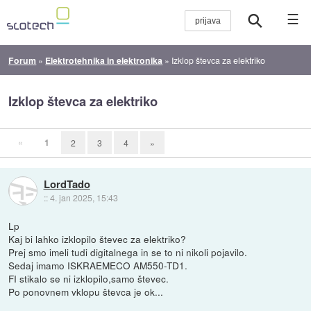
☰
Forum
»
Elektrotehnika in elektronika
»
Izklop števca za elektriko
Izklop števca za elektriko
«
1
2
3
4
»
LordTado
::
4. jan 2025, 15:43
Lp
Kaj bi lahko izklopilo števec za elektriko?
Prej smo imeli tudi digitalnega in se to ni nikoli pojavilo.
Sedaj imamo ISKRAEMECO AM550-TD1.
FI stikalo se ni izklopilo,samo števec.
Po ponovnem vklopu števca je ok...