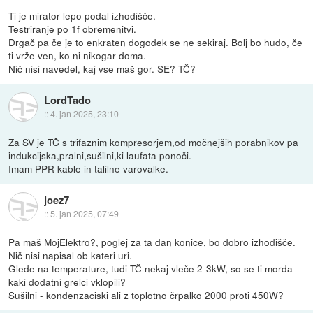
Ti je mirator lepo podal izhodišče.
Testriranje po 1f obremenitvi.
Drgač pa če je to enkraten dogodek se ne sekiraj. Bolj bo hudo, če
ti vrže ven, ko ni nikogar doma.
Nič nisi navedel, kaj vse maš gor. SE? TČ?
LordTado
::
4. jan 2025, 23:10
Za SV je TČ s trifaznim kompresorjem,od močnejših porabnikov pa
indukcijska,pralni,sušilni,ki laufata ponoči.
Imam PPR kable in talilne varovalke.
joez7
::
5. jan 2025, 07:49
Pa maš MojElektro?, poglej za ta dan konice, bo dobro izhodišče.
Nič nisi napisal ob kateri uri.
Glede na temperature, tudi TČ nekaj vleče 2-3kW, so se ti morda
kaki dodatni grelci vklopili?
Sušilni - kondenzaciski ali z toplotno črpalko 2000 proti 450W?