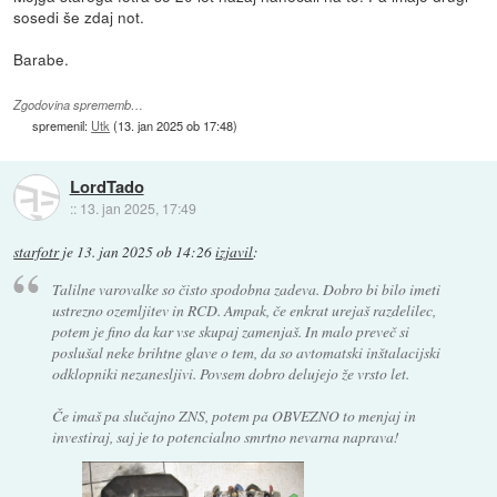
sosedi še zdaj not.
Barabe.
Zgodovina sprememb…
spremenil:
Utk
(
13. jan 2025 ob 17:48
)
LordTado
::
13. jan 2025, 17:49
starfotr
je
13. jan 2025 ob 14:26
izjavil
:
Talilne varovalke so čisto spodobna zadeva. Dobro bi bilo imeti
ustrezno ozemljitev in RCD. Ampak, če enkrat urejaš razdelilec,
potem je fino da kar vse skupaj zamenjaš. In malo preveč si
poslušal neke brihtne glave o tem, da so avtomatski inštalacijski
odklopniki nezanesljivi. Povsem dobro delujejo že vrsto let.
Če imaš pa slučajno ZNS, potem pa OBVEZNO to menjaj in
investiraj, saj je to potencialno smrtno nevarna naprava!