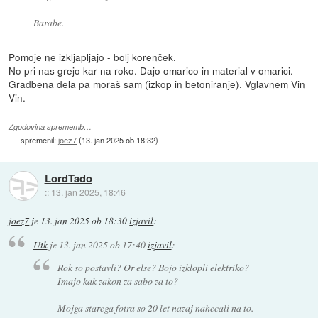
Barabe.
Pomoje ne izkljapljajo - bolj korenček.
No pri nas grejo kar na roko. Dajo omarico in material v omarici.
Gradbena dela pa moraš sam (izkop in betoniranje). Vglavnem Vin
Vin.
Zgodovina sprememb…
spremenil:
joez7
(
13. jan 2025 ob 18:32
)
LordTado
::
13. jan 2025, 18:46
joez7
je
13. jan 2025 ob 18:30
izjavil
:
Utk
je
13. jan 2025 ob 17:40
izjavil
:
Rok so postavli? Or else? Bojo izklopli elektriko?
Imajo kak zakon za sabo za to?
Mojga starega fotra so 20 let nazaj nahecali na to.