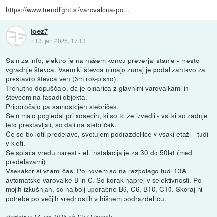
https://www.trendlight.si/varovalcna-po...
joez7
::
13. jan 2025, 17:13
Sam za info, elektro je na našem koncu preverjal stanje - mesto
vgradnje števca. Vsem ki števca nimajo zunaj je podal zahtevo za
prestavilo števca ven (3m rok-pisno).
Trenutno dopuščajo, da je omarica z glavnimi varovalkami in
števcem na fasadi objekta.
Priporočajo pa samostojen stebriček.
Sem malo pogledal pri sosedih, ki so to že izvedli - vsi ki so zadnje
leto prestavljali, so dali na stebriček.
Če se bo lotil predelave, svetujem podrazdelilce v vsaki etaži - tudi
v kleti.
Se splača vredu narest - el. instalacija je za 30 do 50let (med
predelavami)
Vsekakor si vzami čas. Po novem so na razpolago tudi 13A
avtomatske varovalke B in C. So korak naprej v selektivnosti. Po
mojih izkušnjah, so najbolj uporabne B6, C6, B10, C10. Skoraj ni
potrebe po večjih vrednostih v hišnem podrazdelilcu.
starfotr
je
13. jan 2025 ob 17:11
izjavil
: