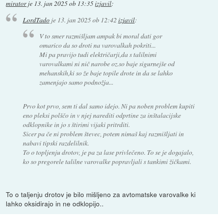
mirator
je
13. jan 2025 ob 13:35
izjavil
:
LordTado
je
13. jan 2025 ob 12:42
izjavil
:
V to smer razmišljam ampak bi moral dati gor
omarico da so droti na varovalkah pokriti...
Mi pa pravijo tudi električarji,da s talilnimi
varovalkami ni nič narobe oz.so baje sigurnejše od
mehanskih,ki so že baje topile drote in da se lahko
zamenjajo samo podnožja...
Prvo kot prvo, sem ti dal samo idejo. Ni pa noben problem kupiti
eno pleksi polščo in v njej narediti odprtine za inštalacijske
odklopnike in jo s štirimi vijaki pritrditi.
Sicer pa če ni problem števec, potem nimaš kaj razmišljati in
nabavi tipski razdelilnik.
To o topljenju drotov, je pa za lase privlečeno. To se je dogajalo,
ko so pregorele talilne varovalke popravljali s tankimi žičkami.
To o taljenju drotov je bilo mišljeno za avtomatske varovalke ki
lahko oksidirajo in ne odklopijo..