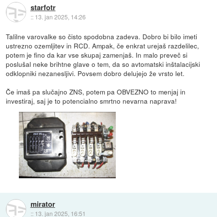
starfotr
::
13. jan 2025, 14:26
Talilne varovalke so čisto spodobna zadeva. Dobro bi bilo imeti
ustrezno ozemljitev in RCD. Ampak, če enkrat urejaš razdelilec,
potem je fino da kar vse skupaj zamenjaš. In malo preveč si
poslušal neke brihtne glave o tem, da so avtomatski inštalacijski
odklopniki nezanesljivi. Povsem dobro delujejo že vrsto let.
Če imaš pa slučajno ZNS, potem pa OBVEZNO to menjaj in
investiraj, saj je to potencialno smrtno nevarna naprava!
mirator
::
13. jan 2025, 16:51