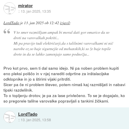
mirator
::
13. jan 2025, 13:35
LordTado
je
13. jan 2025 ob 12:42
izjavil
:
V to smer razmišljam ampak bi moral dati gor omarico da so
droti na varovalkah pokriti...
Mi pa pravijo tudi električarji,da s talilnimi varovalkami ni nič
narobe oz.so baje sigurnejše od mehanskih,ki so že baje topile
drote in da se lahko zamenjajo samo podnožja...
Prvo kot prvo, sem ti dal samo idejo. Ni pa noben problem kupiti
eno pleksi polščo in v njej narediti odprtine za inštalacijske
odklopnike in jo s štirimi vijaki pritrditi.
Sicer pa če ni problem števec, potem nimaš kaj razmišljati in nabavi
tipski razdelilnik.
To o topljenju drotov, je pa za lase privlečeno. To se je dogajalo, ko
so pregorele talilne varovalke popravljali s tankimi žičkami.
LordTado
::
13. jan 2025, 13:58