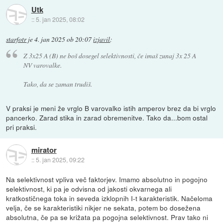
Utk
::
5. jan 2025, 08:02
starfotr
je
4. jan 2025 ob 20:07
izjavil
:
Z 3x25 A (B) ne boš dosegel selektivnosti, če imaš zunaj 3x 25 A
NV varovalke.
Tako, da se zaman trudiš.
V praksi je meni že vrglo B varovalko istih amperov brez da bi vrglo
pancerko. Zarad stika in zarad obremenitve. Tako da...bom ostal
pri praksi.
mirator
::
5. jan 2025, 09:22
Na selektivnost vpliva več faktorjev. Imamo absolutno in pogojno
selektivnost, ki pa je odvisna od jakosti okvarnega ali
kratkostičnega toka in seveda izklopnih I-t karakteristik. Načeloma
velja, če se karakteristiki nikjer ne sekata, potem bo dosežena
absolutna, če pa se križata pa pogojna selektivnost. Prav tako ni