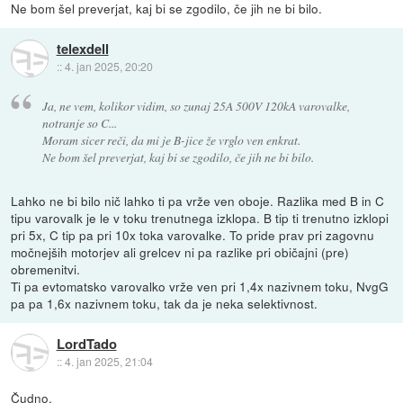
Ne bom šel preverjat, kaj bi se zgodilo, če jih ne bi bilo.
telexdell
::
4. jan 2025, 20:20
Ja, ne vem, kolikor vidim, so zunaj 25A 500V 120kA varovalke,
notranje so C...
Moram sicer reči, da mi je B-jice že vrglo ven enkrat.
Ne bom šel preverjat, kaj bi se zgodilo, če jih ne bi bilo.
Lahko ne bi bilo nič lahko ti pa vrže ven oboje. Razlika med B in C
tipu varovalk je le v toku trenutnega izklopa. B tip ti trenutno izklopi
pri 5x, C tip pa pri 10x toka varovalke. To pride prav pri zagovnu
močnejših motorjev ali grelcev ni pa razlike pri običajni (pre)
obremenitvi.
Ti pa evtomatsko varovalko vrže ven pri 1,4x nazivnem toku, NvgG
pa pa 1,6x nazivnem toku, tak da je neka selektivnost.
LordTado
::
4. jan 2025, 21:04
Čudno.