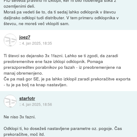
ozemljenimi deli.
Moraš pa vedeti še to, da ti sedaj lahko odklopnik v števcu
daljinsko odklopi tudi distributer. V tem primeru odklopnika v
števcu, ne moreš več vklopiti sam.
joez7
::
4. jan 2025, 18:35
Ti števci so dejansko 3x 1fazni. Lahko se ti zgodi, da zaradi
preobremenitve ene faze izklopi odklopnik. Pomaga
prerazporeditev porabnikov po fazah - iz preobremenjene na
manaj obremenjeno.
Če pa maš gor SE, je pa lahko izklopil zaradi prekoračitve exporta
- tu je pa bolj na knap nastavljen.
starfotr
::
4. jan 2025, 18:56
Ne niso 3x fazni.
Odklopi ti, ko dosežeš nastavljene parametre oz. pogoje. Čas
prekoračitve, moč itd.