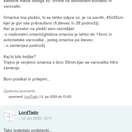
štedilnik malce obloga oz. črnine na dovodnem kontaktu in
varovalki.
Omarica ima ploščo, ki se lahko odpre oz. je na pantih, 45x55cm
kjer je gor vse prišraufano (fi,števec in 28 podnožij).
Ker je prostor na plošči sem razmišljal:
-o nadometni omarici(globina omarice je lahko do 14cm) in
avtomatske varovalke , poleg omarice pa števec.
- o zamenjavi podnožij
Kaj bi bilo boljše?
Trajno je verjetno omarica s šino 35mm,kjer se varovalka hitro
zamenja.
Bom poslikal in prilepim...
Zgodovina sprememb…
spremenil:
LordTado
(
12. jan 2025 ob 15:00
)
LordTado
::
12. jan 2025, 19:17
Tako izgledajo podstavki...