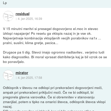
Lp
residual
::
4. jan 2025, 16:39
V 15 minutni meritvi si presegel dogovorjeno el.moc in stevec
izklopi napajanje! Po resetu ga vklopis nazaj in je vse ok.
Najverjetneje kombinacija vklopljenih vecjih porabnikov na1x ...
pralni, susilni, klima gretje, pecica...
Drugace pa ti dig. Stevci imajo ogromno nadtavitev.. verjetno tudi
kako diagnostiko. Bi moral vprasat distribiterja kaj je bil vzrok ce se
bo ponavljalo.
mirator
::
4. jan 2025, 17:58
Odklopnik v števcu ne odklopi pri prekoračeni dogovorjeni moči,
ampak pri prekoračeni priključni moči. Če ne bi odklopil, bi
pregorela glavna varovalka. Če si obremnitev v stanovanju
zmanjšal, potem s tipko na omarici števca, odklopnik števca vklopi
nazaj.
FID seveda pravilno ni izklopil, ker ni bilo nobenega stika z