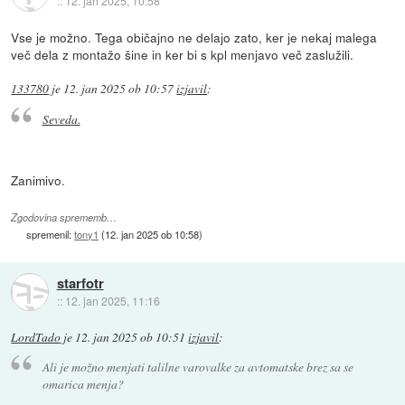
::
12. jan 2025, 10:58
Vse je možno. Tega običajno ne delajo zato, ker je nekaj malega
več dela z montažo šine in ker bi s kpl menjavo več zaslužili.
133780
je
12. jan 2025 ob 10:57
izjavil
:
Seveda.
Zanimivo.
Zgodovina sprememb…
spremenil:
tony1
(
12. jan 2025 ob 10:58
)
starfotr
::
12. jan 2025, 11:16
LordTado
je
12. jan 2025 ob 10:51
izjavil
:
Ali je možno menjati talilne varovalke za avtomatske brez sa se
omarica menja?