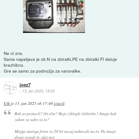
Ne ni zns.
Sama napeljava je ok.N na zbiralki,PE na zbiralki.FI deluje
brezhibno.
Gre se samo za podnožja za varovalke.
joez7
::
13. jan 2025, 18:30
Utk
je
13. jan 2025 ob 17:40
izjavil
:
Rok so postavli? Or else? Bojo izklopli elektriko? Imajo kak
zakon za sabo za to?
Mojga starega fotra so 20 let nazaj nahecali na to. Pa imajo
drugi sosedi še zdaj not.