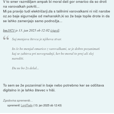
V to smer razmišljam ampak bi moral dati gor omarico da so droti
na varovalkah pokriti...
Mi pa pravijo tudi električarji,da s talilnimi varovalkami ni nič narobe
oz.so baje sigurnejše od mehanskih,ki so že baje topile drote in da
se lahko zamenjajo samo podnožja...
bm1973
je
13. jan 2025 ob 12:02
izjavil
:
Saj menjava števca je njihova stvar.
In če bo menjal omarico z varovalkami, se je dobro pozanimati
kaj se zahteva pri novogradnji, ker bo moral to prej ali slej
narediti.
Da ne bo 2x delal...
To sem se že pozanimal in baje nebo potrebmo ker se odčitava
digitalno in je lahko števec v hiši.
Zgodovina sprememb…
spremenil:
LordTado
(
13. jan 2025 ob 12:43
)