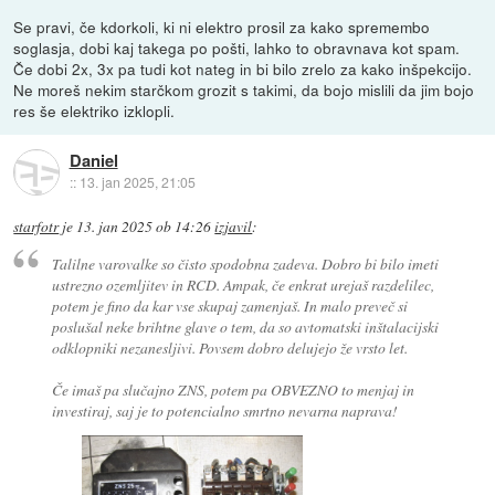
Se pravi, če kdorkoli, ki ni elektro prosil za kako spremembo
soglasja, dobi kaj takega po pošti, lahko to obravnava kot spam.
Če dobi 2x, 3x pa tudi kot nateg in bi bilo zrelo za kako inšpekcijo.
Ne moreš nekim starčkom grozit s takimi, da bojo mislili da jim bojo
res še elektriko izklopli.
Daniel
::
13. jan 2025, 21:05
starfotr
je
13. jan 2025 ob 14:26
izjavil
:
Talilne varovalke so čisto spodobna zadeva. Dobro bi bilo imeti
ustrezno ozemljitev in RCD. Ampak, če enkrat urejaš razdelilec,
potem je fino da kar vse skupaj zamenjaš. In malo preveč si
poslušal neke brihtne glave o tem, da so avtomatski inštalacijski
odklopniki nezanesljivi. Povsem dobro delujejo že vrsto let.
Če imaš pa slučajno ZNS, potem pa OBVEZNO to menjaj in
investiraj, saj je to potencialno smrtno nevarna naprava!