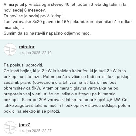
V hiši je bil prvi abalogni števec 40 let ,potem 3 leta digitalni in ta
novi sedaj 6 mesecev.
Ta novi se je sedaj prvič izklopil.
Tudi varovalke 3x20 glavne in 16A sekundarne niso nikoli šle odkar
hiša stoji...
Sumim,da so nastavili napačno odjemno moč.
mirator
::
4. jan 2025, 22:10
Pa poskusi ugotoviti.
Če imaš bojler, ki je 2 kW in kakšen kalorifer, ki je tudi 2 kW in to
priklopi na isto fazo. Potem pa še v vtičnico tudi na isti fazi, priklopi
sesalnik prahu (obvezno mora biti vse na isti fazi). Imel boš
obremnitev ca 5kW. V tem primeru ti glavna varovalka ne bo
pregorela vsaj v eni uri še ne, stikalo v števcu pa bi moralo
odklopiti. Sicer pri 20A varovalki lahko trajno priklopiš 4,6 kW. Če
lahko zagotoviš takšno moč in ti odklopnik v števcu odklopi, potem
pokliči na elektro in se pritoži.
joez7
::
4. jan 2025, 22:27