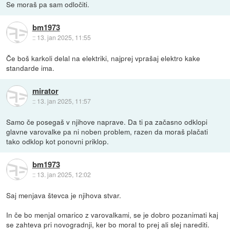
Se moraš pa sam odločiti.
bm1973
::
13. jan 2025, 11:55
Če boš karkoli delal na elektriki, najprej vprašaj elektro kake
standarde ima.
mirator
::
13. jan 2025, 11:57
Samo če posegaš v njihove naprave. Da ti pa začasno odklopi
glavne varovalke pa ni noben problem, razen da moraš plačati
tako odklop kot ponovni priklop.
bm1973
::
13. jan 2025, 12:02
Saj menjava števca je njihova stvar.
In če bo menjal omarico z varovalkami, se je dobro pozanimati kaj
se zahteva pri novogradnji, ker bo moral to prej ali slej narediti.