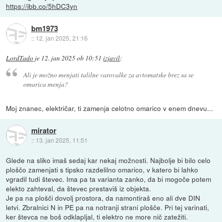
https://ibb.co/5hDC3yn
bm1973
::
12. jan 2025, 21:16
LordTado
je
12. jan 2025 ob 10:51
izjavil
:
Ali je možno menjati talilne varovalke za avtomatske brez sa se
omarica menja?
Moj znanec, električar, ti zamenja celotno omarico v enem dnevu...
mirator
::
13. jan 2025, 11:51
Glede na sliko imaš sedaj kar nekaj možnosti. Najbolje bi bilo celo
ploščo zamenjati s tipsko razdelilno omarico, v katero bi lahko
vgradil tudi števec. Ima pa ta varianta zanko, da bi mogoče potem
elekto zahteval, da števec prestaviš iz objekta.
Je pa na plošči dovolj prostora, da namontiraš eno ali dve DIN
letvi. Zbralnici N in PE pa na notranji strani plošče. Pri tej varinati,
ker števca ne boš odklapljal, ti elektro ne more nič zatežiti.