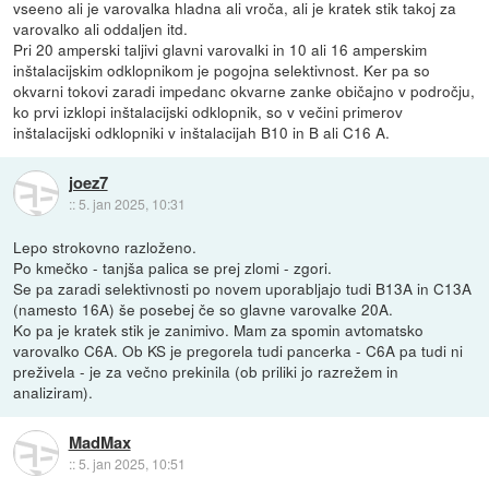
vseeno ali je varovalka hladna ali vroča, ali je kratek stik takoj za
varovalko ali oddaljen itd.
Pri 20 amperski taljivi glavni varovalki in 10 ali 16 amperskim
inštalacijskim odklopnikom je pogojna selektivnost. Ker pa so
okvarni tokovi zaradi impedanc okvarne zanke običajno v področju,
ko prvi izklopi inštalacijski odklopnik, so v večini primerov
inštalacijski odklopniki v inštalacijah B10 in B ali C16 A.
joez7
::
5. jan 2025, 10:31
Lepo strokovno razloženo.
Po kmečko - tanjša palica se prej zlomi - zgori.
Se pa zaradi selektivnosti po novem uporabljajo tudi B13A in C13A
(namesto 16A) še posebej če so glavne varovalke 20A.
Ko pa je kratek stik je zanimivo. Mam za spomin avtomatsko
varovalko C6A. Ob KS je pregorela tudi pancerka - C6A pa tudi ni
preživela - je za večno prekinila (ob priliki jo razrežem in
analiziram).
MadMax
::
5. jan 2025, 10:51