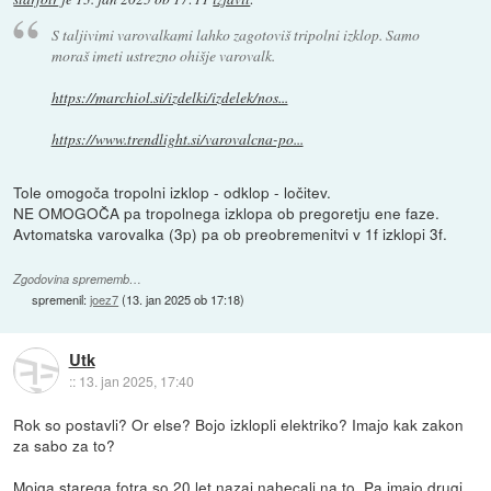
S taljivimi varovalkami lahko zagotoviš tripolni izklop. Samo
moraš imeti ustrezno ohišje varovalk.
https://marchiol.si/izdelki/izdelek/nos...
https://www.trendlight.si/varovalcna-po...
Tole omogoča tropolni izklop - odklop - ločitev.
NE OMOGOČA pa tropolnega izklopa ob pregoretju ene faze.
Avtomatska varovalka (3p) pa ob preobremenitvi v 1f izklopi 3f.
Zgodovina sprememb…
spremenil:
joez7
(
13. jan 2025 ob 17:18
)
Utk
::
13. jan 2025, 17:40
Rok so postavli? Or else? Bojo izklopli elektriko? Imajo kak zakon
za sabo za to?
Mojga starega fotra so 20 let nazaj nahecali na to. Pa imajo drugi