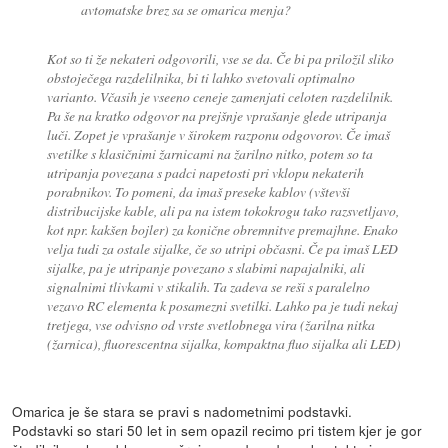
avtomatske brez sa se omarica menja?
Kot so ti že nekateri odgovorili, vse se da. Če bi pa priložil sliko
obstoječega razdelilnika, bi ti lahko svetovali optimalno
varianto. Včasih je vseeno ceneje zamenjati celoten razdelilnik.
Pa še na kratko odgovor na prejšnje vprašanje glede utripanja
luči. Zopet je vprašanje v širokem razponu odgovorov. Če imaš
svetilke s klasičnimi žarnicami na žarilno nitko, potem so ta
utripanja povezana s padci napetosti pri vklopu nekaterih
porabnikov. To pomeni, da imaš preseke kablov (vštevši
distribucijske kable, ali pa na istem tokokrogu tako razsvetljavo,
kot npr. kakšen bojler) za konične obremnitve premajhne. Enako
velja tudi za ostale sijalke, če so utripi občasni. Če pa imaš LED
sijalke, pa je utripanje povezano s slabimi napajalniki, ali
signalnimi tlivkami v stikalih. Ta zadeva se reši s paralelno
vezavo RC elementa k posamezni svetilki. Lahko pa je tudi nekaj
tretjega, vse odvisno od vrste svetlobnega vira (žarilna nitka
(žarnica), fluorescentna sijalka, kompaktna fluo sijalka ali LED)
Omarica je še stara se pravi s nadometnimi podstavki.
Podstavki so stari 50 let in sem opazil recimo pri tistem kjer je gor