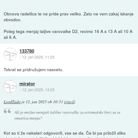
Obnova radelilca te ne pride prav veliko. Zato ne vem zakaj iskanje
obvodov.
Poleg tega menjaj taljive varovalke D2, recimo 16 A s 13 A ali 10 A
ali 6 A.
133780
::
12. jan 2025, 11:23
Tokrat se pridružujem nasvetu.
mirator
::
12. jan 2025, 13:23
LordTado
je
12. jan 2025 ob 10:51
izjavil
:
Ali je možno menjati talilne varovalke za avtomatske brez sa se
omarica menja?
Kot so ti že nekateri odgovorili, vse se da. Če bi pa priložil sliko