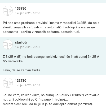
133780
::
4. jan 2025, 18:58
Pri nas smo pretirano previdni, imamo v razdelilni 3x25B, da ne bi
skurilo zunanjih varovalk - na avtomatični odklop števca se ne
zanesemo - razlika v zneskih občutna, zamuda tudi.
starfotr
::
4. jan 2025, 20:07
Z 3x25 A (B) ne boš dosegel selektivnosti, če imaš zunaj 3x 25 A
NV varovalke.
Tako, da se zaman trudiš.
133780
::
4. jan 2025, 20:18
Ja, ne vem, kolikor vidim, so zunaj 25A 500V (120kA?) varovalke,
notranji odklopniki so C (navane in trojne)...
Moram sicer reči, da mi je B-je že odklopilo enkrat (samkrat).