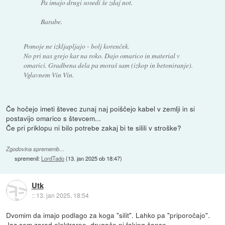
Pa imajo drugi sosedi še zdaj not.
Barabe.
Pomoje ne izkljapljajo - bolj korenček.
No pri nas grejo kar na roko. Dajo omarico in material v
omarici. Gradbena dela pa moraš sam (izkop in betoniranje).
Vglavnem Vin Vin.
Če hočejo imeti števec zunaj naj poiščejo kabel v zemlji in si
postavijo omarico s števcem...
Če pri priklopu ni bilo potrebe zakaj bi te silili v stroške?
Zgodovina sprememb…
spremenil:
LordTado
(
13. jan 2025 ob 18:47
)
Utk
::
13. jan 2025, 18:54
Dvomim da imajo podlago za koga "silit". Lahko pa "priporočajo".
Jaz sem zarad elektrarne, drugače ni faking šanse.