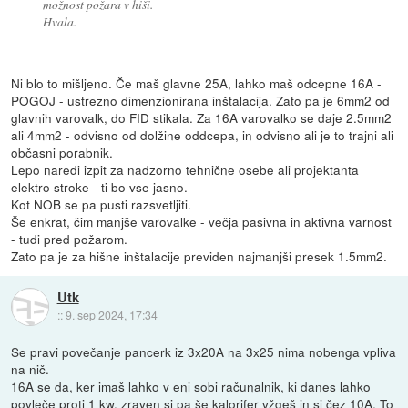
možnost požara v hiši.
Hvala.
Ni blo to mišljeno. Če maš glavne 25A, lahko maš odcepne 16A -
POGOJ - ustrezno dimenzionirana inštalacija. Zato pa je 6mm2 od
glavnih varovalk, do FID stikala. Za 16A varovalko se daje 2.5mm2
ali 4mm2 - odvisno od dolžine oddcepa, in odvisno ali je to trajni ali
občasni porabnik.
Lepo naredi izpit za nadzorno tehnične osebe ali projektanta
elektro stroke - ti bo vse jasno.
Kot NOB se pa pusti razsvetljiti.
Še enkrat, čim manjše varovalke - večja pasivna in aktivna varnost
- tudi pred požarom.
Zato pa je za hišne inštalacije previden najmanjši presek 1.5mm2.
Utk
::
9. sep 2024, 17:34
Se pravi povečanje pancerk iz 3x20A na 3x25 nima nobenga vpliva
na nič.
16A se da, ker imaš lahko v eni sobi računalnik, ki danes lahko
povleče proti 1 kw, zraven si pa še kalorifer vžgeš in si čez 10A. To