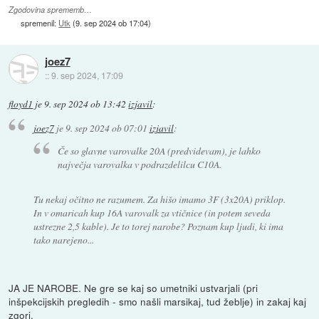
Zgodovina sprememb…
spremenil:
Utk
(
9. sep 2024 ob 17:04
)
joez7
::
9. sep 2024, 17:09
floyd1
je
9. sep 2024 ob 13:42
izjavil
:
joez7
je
9. sep 2024 ob 07:01
izjavil
:
Če so glavne varovalke 20A (predvidevam), je lahko
največja varovalka v podrazdelilcu C10A.
Tu nekaj očitno ne razumem. Za hišo imamo 3F (3x20A) priklop.
In v omaricah kup 16A varovalk za vtičnice (in potem seveda
ustrezne 2,5 kable). Je to torej narobe? Poznam kup ljudi, ki ima
tako narejeno...
JA JE NAROBE. Ne gre se kaj so umetniki ustvarjali (pri
inšpekcijskih pregledih - smo našli marsikaj, tud žeblje) in zakaj kaj
zgori.