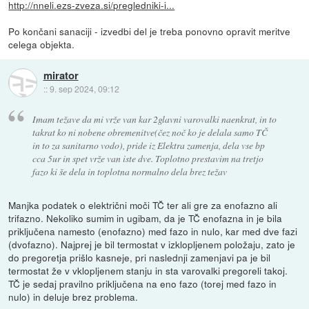
http://nneli.ezs-zveza.si/pregledniki-i...
Po končani sanaciji - izvedbi del je treba ponovno opravit meritve
celega objekta.
mirator
::
9. sep 2024, 09:12
Imam težave da mi vrže van kar 2glavni varovalki naenkrat, in to
takrat ko ni nobene obremenitve(čez noč ko je delala samo TČ
in to za sanitarno vodo), pride iz Elektra zamenja, dela vse bp
cca 5ur in spet vrže van iste dve. Toplotno prestavim na tretjo
fazo ki še dela in toplotna normalno dela brez težav
Manjka podatek o električni moči TČ ter ali gre za enofazno ali
trifazno. Nekoliko sumim in ugibam, da je TČ enofazna in je bila
priključena namesto (enofazno) med fazo in nulo, kar med dve fazi
(dvofazno). Najprej je bil termostat v izklopljenem položaju, zato je
do pregoretja prišlo kasneje, pri naslednji zamenjavi pa je bil
termostat že v vklopljenem stanju in sta varovalki pregoreli takoj.
TČ je sedaj pravilno priključena na eno fazo (torej med fazo in
nulo) in deluje brez problema.