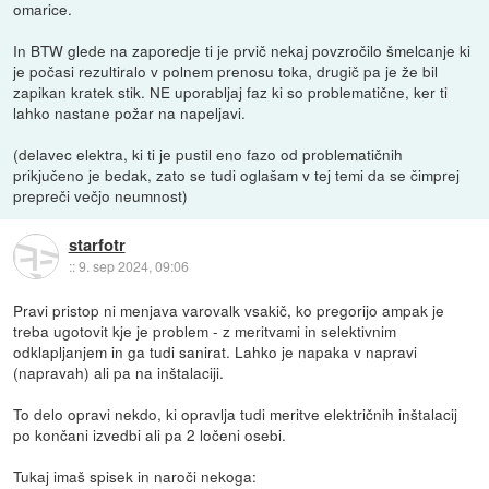
omarice.
In BTW glede na zaporedje ti je prvič nekaj povzročilo šmelcanje ki
je počasi rezultiralo v polnem prenosu toka, drugič pa je že bil
zapikan kratek stik. NE uporabljaj faz ki so problematične, ker ti
lahko nastane požar na napeljavi.
(delavec elektra, ki ti je pustil eno fazo od problematičnih
prikjučeno je bedak, zato se tudi oglašam v tej temi da se čimprej
prepreči večjo neumnost)
starfotr
::
9. sep 2024, 09:06
Pravi pristop ni menjava varovalk vsakič, ko pregorijo ampak je
treba ugotovit kje je problem - z meritvami in selektivnim
odklapljanjem in ga tudi sanirat. Lahko je napaka v napravi
(napravah) ali pa na inštalaciji.
To delo opravi nekdo, ki opravlja tudi meritve električnih inštalacij
po končani izvedbi ali pa 2 ločeni osebi.
Tukaj imaš spisek in naroči nekoga: