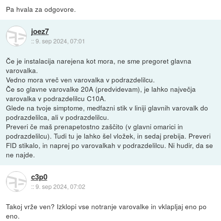
Pa hvala za odgovore.
joez7
::
9. sep 2024, 07:01
Če je instalacija narejena kot mora, ne sme pregoret glavna
varovalka.
Vedno mora vreč ven varovalka v podrazdelilcu.
Če so glavne varovalke 20A (predvidevam), je lahko največja
varovalka v podrazdelilcu C10A.
Glede na tvoje simptome, medfazni stik v liniji glavnih varovalk do
podrazdelilca, ali v podrazdelilcu.
Preveri če maš prenapetostno zaščito (v glavni omarici in
podrazdelilcu). Tudi tu je lahko šel vložek, in sedaj prebija. Preveri
FID stikalo, in naprej po varovalkah v podrazdelilcu. Ni hudir, da se
ne najde.
c3p0
::
9. sep 2024, 07:02
Takoj vrže ven? Izklopi vse notranje varovalke in vklapljaj eno po
eno.