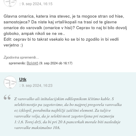
::
9. sep 2024, 16:15
Glavna omarica, katera ima stevec, je ta mogoce stran od hise,
samostojeca? Da niste kaj vrtali\kopali na trasi od te glavne
omarice do varovalk (omarice v hisi)? Ceprav to naj bi bilo dovolj
globoko, ampak nikoli se ne ve..
Edit: ceprav bi to takrat vsekalo ko se bi to zgodilo in bi vedli
verjetno :)
Zgodovina sprememb…
spremenilo:
Bizkit45
(
9. sep 2024 ob 16:17
)
Utk
::
9. sep 2024, 16:23
Z varovalko ali inštalacijskim odklopnikom ščitimo kable. S
selektivnostjo pa zagotovimo, da bo najprej pregorela varovalka
oz izklopil, porabniku najbližji zaščitni element. Za taljive
varovalke velja, da je selektivnost zagotovljena pri razmerju
1:1,6. Torej drži, da bi pri 20 A pancerkah morale biti naslednje
varovalke maksimalno 10A.