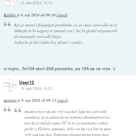
::
9. sep 2024, 10:10
Kalibri
je
9. sep 2024 ob 09:36
izjavil
:
Kje je smisel izkljapljati porabnike, če so vmes varovalke in to
šibkejše in bi najprej te zmetali ven? Jaz bi gledal od pancetrk
do notranjih varovalk linijo.
Sedaj ko je dež, lahko kaj sklene v zemlji...
ni nujno...5x10A skuri 20A pancerko, pa 10A se ne vrze. :)
User12
::
9. sep 2024, 10:22
mirator
je
9. sep 2024 ob 09:12
izjavil
:
Imam težave da mi vrže van kar 2glavni varovalki
naenkrat, in to takrat ko ni nobene obremenitve(čez
noč ko je delala samo TČ in to za sanitarno vodo),
pride iz Elektra zamenja, dela vse bp cca 5ur in spet
vrže van iste dve. Toplotno prestavim na tretjo fazo