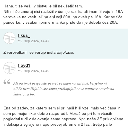
Haha, ti že veš...v bistvu je bil nek šefič tam.
Niti mi še zmeraj nisi razložil v čem je razlika ali imam 3 veje in 16A
varovalke na vseh, ali na eni veji 20A, na dveh pa 16A. Kar se tiče
pancerke, v vsakem primeru lahko pride do nje debelo čez 20A.
fikus_
::
9. sep 2024, 14:47
Z varovalkami se varuje inštalacijo/žice.
floyd1
::
9. sep 2024, 14:49
Ali pa imaš preprosto preveč bremen na eni fazi. Verjetno ni
nihče razmišljal in ste samo priklapljali nove naprave nevede na
kateri fazi bo.
Ena od zadev, za katero sem si pri naši hiši vzel malo več časa in
sem po mojem kar dobro razporedil. Moraš pa pri tem včasih
pogledati tudi v delovanje same naprave. Npr. naša 3F priklopljena
indukcija z vgrajeno napo precej obremeni 2 fazi, tretjo pa le