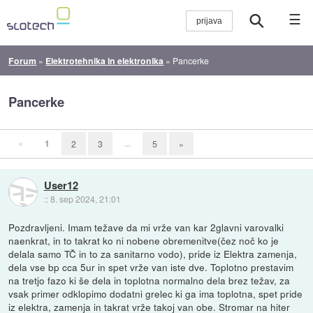
☰
Forum
»
Elektrotehnika in elektronika
»
Pancerke
Pancerke
«
1
...
2
3
5
»
User12
::
8. sep 2024, 21:01
Pozdravljeni. Imam težave da mi vrže van kar 2glavni varovalki
naenkrat, in to takrat ko ni nobene obremenitve(čez noč ko je
delala samo TČ in to za sanitarno vodo), pride iz Elektra zamenja,
dela vse bp cca 5ur in spet vrže van iste dve. Toplotno prestavim
na tretjo fazo ki še dela in toplotna normalno dela brez težav, za
vsak primer odklopimo dodatni grelec ki ga ima toplotna, spet pride
iz elektra, zamenja in takrat vrže takoj van obe. Stromar na hiter