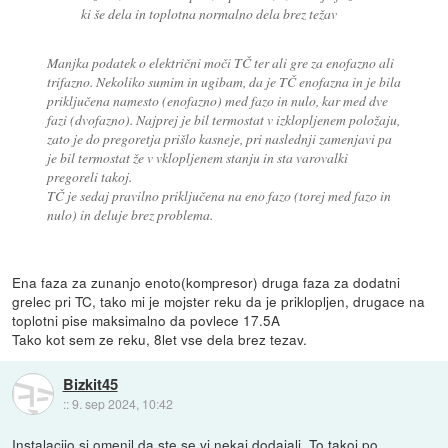
ki še dela in toplotna normalno dela brez težav
Manjka podatek o električni moči TČ ter ali gre za enofazno ali
trifazno. Nekoliko sumim in ugibam, da je TČ enofazna in je bila
priključena namesto (enofazno) med fazo in nulo, kar med dve
fazi (dvofazno). Najprej je bil termostat v izklopljenem položaju,
zato je do pregoretja prišlo kasneje, pri naslednji zamenjavi pa
je bil termostat že v vklopljenem stanju in sta varovalki
pregoreli takoj.
TČ je sedaj pravilno priključena na eno fazo (torej med fazo in
nulo) in deluje brez problema.
Ena faza za zunanjo enoto(kompresor) druga faza za dodatni
grelec pri TC, tako mi je mojster reku da je priklopljen, drugace na
toplotni pise maksimalno da povlece 17.5A
Tako kot sem ze reku, 8let vse dela brez tezav.
Bizkit45
::
9. sep 2024, 10:42
Instalacijo si omenil da ste se vi nekaj dodajali. To takoj po