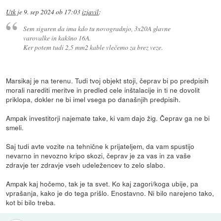
Utk
je
9. sep 2024 ob 17:03
izjavil
:
Sem siguren da ima kdo tu novogradnjo, 3x20A glavne
varovalke in kakšno 16A.
Ker potem tudi 2,5 mm2 kable vlečemo za brez veze.
Marsikaj je na terenu. Tudi tvoj objekt stoji, čeprav bi po predpisih
morali narediti meritve in predled cele inštalacije in ti ne dovolit
priklopa, dokler ne bi imel vsega po današnjih predpisih.
Ampak investitorji najemate take, ki vam dajo žig. Čeprav ga ne bi
smeli.
Saj tudi avte vozite na tehnične k prijateljem, da vam spustijo
nevarno in nevozno kripo skozi, čeprav je za vas in za vaše
zdravje ter zdravje vseh udeležencev to zelo slabo.
Ampak kaj hočemo, tak je ta svet. Ko kaj zagori/koga ubije, pa
vprašanja, kako je do tega prišlo. Enostavno. Ni bilo narejeno tako,
kot bi bilo treba.