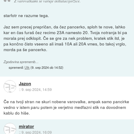
Z varovalkami se varuje inštalacijo/žice.
starfotr ne razume tega.
Jaz sem precej prepričan, da čez pancerko, sploh te nove, lahko
kar en čas furaš čez recimo 23A namesto 20. Tvoja notranja bi pa
morala prej odklopit. Če se gre za nek problem, kratek stik itd, je
pa končno čisto vseeno ali imaš 10A ali 20A vmes, bo takoj vrglo,
morda pa še pancerko.
Zgodovina sprememb…
spremenil:
Utk
(
9. sep 2024 ob 14:52
)
Jazon
::
9. sep 2024, 14:59
Če na tvoji stran ne skuri nobene varovalke, ampak samo pancirke
vedno v istem paru potem je verjetno medfazni stik na dovodnem
kablu do hiše.
mirator
::
9. sep 2024, 16:09