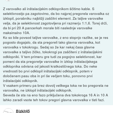
Z varovalko ali inštalacijskim odklopnikom ščitimo kable. S
selektivnostjo pa zagotovimo, da bo najprej pregorela varovalka oz
izklopil, porabniku najbližji zaščitni element. Za taljive varovalke
velja, da je selektivnost zagotovljena pri razmerju 1:1,6. Torej drži,
da bi pri 20 A pancerkah morale biti naslednje varovalke
maksimalno 10A.
Ko so bile povsod taljive varovalke, z eno stopnjo razlike, se je res
pogosto dogajalo, da sta pregoreli tako glavna varovalka, kot
varovalka v tokokrogu. Sedaj so že kar nekaj časa glavne
varovalke s taljivo žičko, tokokrogi pa zaščiteni z inštalacijskimi
odklopniki. V tem primeru gre tudi za pogojno selektivnost, kar
pomeni da sta pregoretje varovalke in izklop inštalacijskega
odklopnika odvisna od jakosti kratkostičnega toka. Do neke
vrednosti bo prvi odklopil inštalacijski odklopnik, potem v
določenem pasu oba in pri še večjem toku, ponovno prvi
inštalacijski odklopnik.
V vsakem primeru pa brez dovolj velikega toka ne bo pregorela ne
varovalka, ne izklopil inštalacijski odklopnik.
Seveda če sta na eno fazo priključena dva tokokroga 16 A in 10 A
lahko zaradi vsote teh tokov pregori glavna varovalka v tisti fazi.
Bizkit45