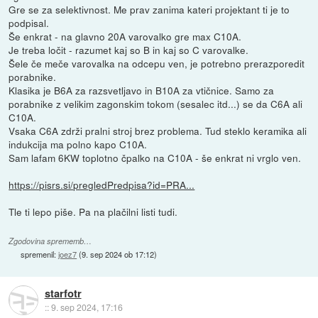
Gre se za selektivnost. Me prav zanima kateri projektant ti je to
podpisal.
Še enkrat - na glavno 20A varovalko gre max C10A.
Je treba ločit - razumet kaj so B in kaj so C varovalke.
Šele če meče varovalka na odcepu ven, je potrebno prerazporedit
porabnike.
Klasika je B6A za razsvetljavo in B10A za vtičnice. Samo za
porabnike z velikim zagonskim tokom (sesalec itd...) se da C6A ali
C10A.
Vsaka C6A zdrži pralni stroj brez problema. Tud steklo keramika ali
indukcija ma polno kapo C10A.
Sam lafam 6KW toplotno čpalko na C10A - še enkrat ni vrglo ven.
https://pisrs.si/pregledPredpisa?id=PRA...
Tle ti lepo piše. Pa na plačilni listi tudi.
Zgodovina sprememb…
spremenil:
joez7
(
9. sep 2024 ob 17:12
)
starfotr
::
9. sep 2024, 17:16