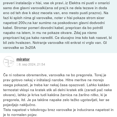
preveri instalacijo v hisi, vse ok pravi..iz Elektra mi pusti v omarici
samo dve glavni varovalki(ena od prej k ne dela tezave in doda
eno od teh dve k skoz meceta van, eno mesto pusti prazno). Na
fazi ki sploh nima gl varovalke, noter v hisi pokaze strom sicer
napetost 200v,na kar sumimo na poskodovan glavni dodvodni
kabel. Stromar pomeri dovodni kabel, preprican da bo potrdil
napako na istem, in mu ne pokaze okvare. Zdaj pa nismo
prepricani kaj pa kako narediti. Ce slucajno ima kdo kak nasvet, bi
bil zelo hvalezen. Notranje varovalke niti enkrat ni vrglo van. Gl
varovalke so 3x20A
mirator
::
8. sep 2024, 21:54
Če ni nobene obremenitve, varovalka ne bo pregorela. Torej je
prav gotovo nekaj v inštalacji narobe. Hitre meritve ne morejo
vsega pokazati, je treba kar nekaj časa opazovati. Lahko kakšen
termostat vklopi na kratek stik ali delni kratek stik (zaradi pač neke
okvare), lahko je kriva tudi kakšna žarnica na žarilno nitko, ki je
pregorela, itd. Je pa takšne napake zelo težko ugotavljati, ker se
pojavljajo naključno.
Tista napetost v tokokrogu brez varovalke je inducirana napetost in
je to normalen pojav.