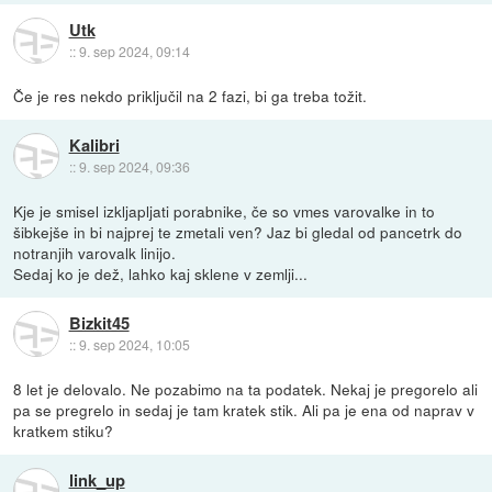
Utk
::
9. sep 2024, 09:14
Če je res nekdo priključil na 2 fazi, bi ga treba tožit.
Kalibri
::
9. sep 2024, 09:36
Kje je smisel izkljapljati porabnike, če so vmes varovalke in to
šibkejše in bi najprej te zmetali ven? Jaz bi gledal od pancetrk do
notranjih varovalk linijo.
Sedaj ko je dež, lahko kaj sklene v zemlji...
Bizkit45
::
9. sep 2024, 10:05
8 let je delovalo. Ne pozabimo na ta podatek. Nekaj je pregorelo ali
pa se pregrelo in sedaj je tam kratek stik. Ali pa je ena od naprav v
kratkem stiku?
link_up