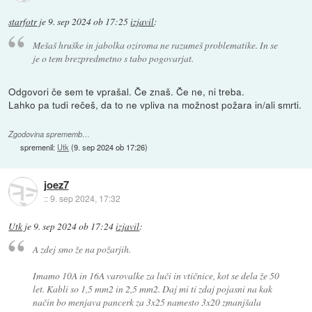
starfotr
je
9. sep 2024 ob 17:25
izjavil
:
Mešaš hruške in jabolka oziroma ne razumeš problematike. In se
je o tem brezpredmetno s tabo pogovarjat.
Odgovori če sem te vprašal. Če znaš. Če ne, ni treba.
Lahko pa tudi rečeš, da to ne vpliva na možnost požara in/ali smrti.
Zgodovina sprememb…
spremenil:
Utk
(
9. sep 2024 ob 17:26
)
joez7
::
9. sep 2024, 17:32
Utk
je
9. sep 2024 ob 17:24
izjavil
:
A zdej smo že na požarjih.
Imamo 10A in 16A varovalke za luči in vtičnice, kot se dela že 50
let. Kabli so 1,5 mm2 in 2,5 mm2. Daj mi ti zdaj pojasni na kak
način bo menjava pancerk za 3x25 namesto 3x20 zmanjšala