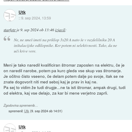
Utk
::
9. sep 2024, 13:59
starfotr
je
9. sep 2024 ob 13:46
izjavil
:
Ne, ne smeš imeti na priklop 3x20 A nato še v razdelilniku 20 A
inštalacijske odklopnike. Ker potem ni selektivnosti. Tako, da ne
uči krive vere.
Meni je tako naredil kvalificiran štromar zaposlen na elektru, če je
on naredil narobe, potem pa kurc gleda vse skup vas štromarje.
Je očitno čisto vseeno, če delam potem dalje po svoje, itak se ne
znate dogovorit niti med seboj kaj je prav in kaj ne.
Pa sej to vidim že tudi drugje...ne ta isti štromar, ampak drugi, tudi
od elektra, kaj vse delajo, za kar bi mene verjetno zaprli.
Zgodovina sprememb…
spremenil:
Utk
(
9. sep 2024 ob 14:01
)
Utk