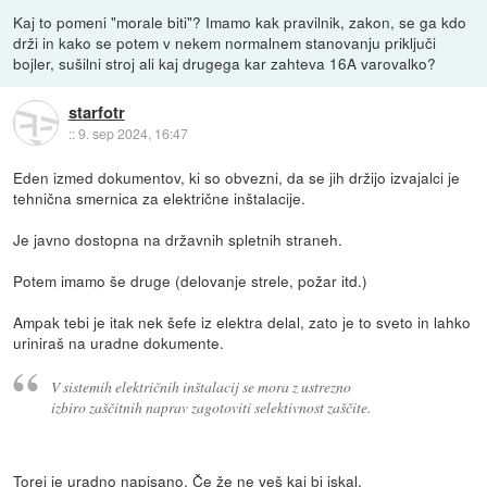
Kaj to pomeni "morale biti"? Imamo kak pravilnik, zakon, se ga kdo
drži in kako se potem v nekem normalnem stanovanju priključi
bojler, sušilni stroj ali kaj drugega kar zahteva 16A varovalko?
starfotr
::
9. sep 2024, 16:47
Eden izmed dokumentov, ki so obvezni, da se jih držijo izvajalci je
tehnična smernica za električne inštalacije.
Je javno dostopna na državnih spletnih straneh.
Potem imamo še druge (delovanje strele, požar itd.)
Ampak tebi je itak nek šefe iz elektra delal, zato je to sveto in lahko
uriniraš na uradne dokumente.
V sistemih električnih inštalacij se mora z ustrezno
izbiro zaščitnih naprav zagotoviti selektivnost zaščite.
Torej je uradno napisano. Če že ne veš kaj bi iskal.