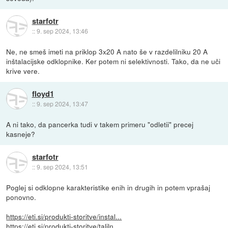
starfotr
::
9. sep 2024, 13:46
Ne, ne smeš imeti na priklop 3x20 A nato še v razdelilniku 20 A
inštalacijske odklopnike. Ker potem ni selektivnosti. Tako, da ne uči
krive vere.
floyd1
::
9. sep 2024, 13:47
A ni tako, da pancerka tudi v takem primeru "odletii" precej
kasneje?
starfotr
::
9. sep 2024, 13:51
Poglej si odklopne karakteristike enih in drugih in potem vprašaj
ponovno.
https://eti.si/produkti-storitve/instal...
https://eti.si/produkti-storitve/taliln...