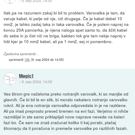
::
9. sep 2024, 14:05
Itak pa ne razumem zakaj bi bil to problem. Varovalka je tam, da
varuje kabel, ki pelje od nje, nič drugega. Če je kabel debel 10
mm2, je lahko zadaj taka in taka varovalka. Če je potem naprej na
koncu 20A pancerka, je njena naloga spet samo to, da ščiti kabel
do sebe in jo čist nič ne briga, kakšen tok gre tam nekje naprej v
hiši kjer je 10 mm2 kabel, ali pa 1 mm2, sej ni pomembno.
Zgodovina sprememb…
spremenil:
Utk
(
9. sep 2024 ob 14:05
)
Magic1
::
9. sep 2024, 14:09
Ves štrom gre načeloma preko notranjih varovalk, ki so manjše od
glavnih. Če bi bil le en stik, bi moralo nekatero notranjo varovalko
ruknt. Ali je ena notranja varovalka odpovedala in je ne razklene.
Ali pa imaš preprosto preveč bremen na eni fazi. Verjetno ni nihče
razmišljal in ste samo priklapljali nove naprave nevede na kateri
fazi bo. Če sam ne znaš zračunat koliko ti kaj porabi, plačaj
štromarju da ti poračuna in premeče varovalke po različnih fazah.