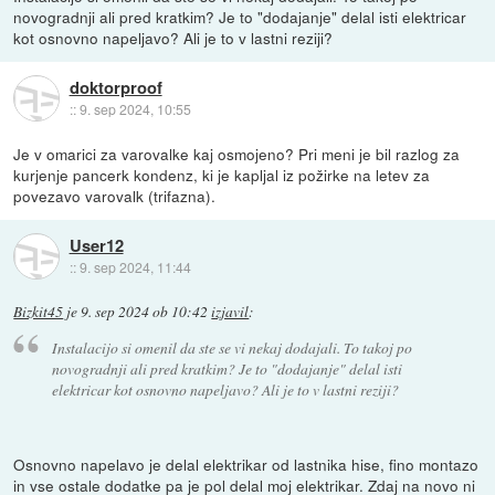
novogradnji ali pred kratkim? Je to "dodajanje" delal isti elektricar
kot osnovno napeljavo? Ali je to v lastni reziji?
doktorproof
::
9. sep 2024, 10:55
Je v omarici za varovalke kaj osmojeno? Pri meni je bil razlog za
kurjenje pancerk kondenz, ki je kapljal iz požirke na letev za
povezavo varovalk (trifazna).
User12
::
9. sep 2024, 11:44
Bizkit45
je
9. sep 2024 ob 10:42
izjavil
:
Instalacijo si omenil da ste se vi nekaj dodajali. To takoj po
novogradnji ali pred kratkim? Je to "dodajanje" delal isti
elektricar kot osnovno napeljavo? Ali je to v lastni reziji?
Osnovno napelavo je delal elektrikar od lastnika hise, fino montazo
in vse ostale dodatke pa je pol delal moj elektrikar. Zdaj na novo ni