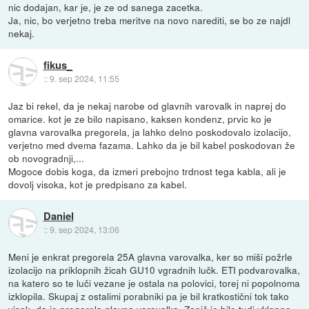
nic dodajan, kar je, je ze od sanega zacetka.
Ja, nic, bo verjetno treba meritve na novo narediti, se bo ze najdl
nekaj.
fikus_
::
9. sep 2024, 11:55
Jaz bi rekel, da je nekaj narobe od glavnih varovalk in naprej do
omarice. kot je ze bilo napisano, kaksen kondenz, prvic ko je
glavna varovalka pregorela, ja lahko delno poskodovalo izolacijo,
verjetno med dvema fazama. Lahko da je bil kabel poskodovan že
ob novogradnji,...
Mogoce dobis koga, da izmeri prebojno trdnost tega kabla, ali je
dovolj visoka, kot je predpisano za kabel.
Daniel
::
9. sep 2024, 13:06
Meni je enkrat pregorela 25A glavna varovalka, ker so miši požrle
izolacijo na priklopnih žicah GU10 vgradnih lučk. ETI podvarovalka,
na katero so te luči vezane je ostala na polovici, torej ni popolnoma
izklopila. Skupaj z ostalimi porabniki pa je bil kratkostični tok tako