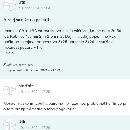
Utk
::
9. sep 2024, 17:24
A zdej smo že na požarjih.
Imamo 10A in 16A varovalke za luči in vtičnice, kot se dela že 50
let. Kabli so 1,5 mm2 in 2,5 mm2. Daj mi ti zdaj pojasni na kak
način bo menjava pancerk za 3x25 namesto 3x20 zmanjšala
možnost požara v hiši.
Hvala.
Zgodovina sprememb…
spremenil:
Utk
(
9. sep 2024 ob 17:24
)
starfotr
::
9. sep 2024, 17:25
Mešaš hruške in jabolka oziroma ne razumeš problematike. In se je
o tem brezpredmetno s tabo pogovarjat.
Utk
::
9. sep 2024, 17:26