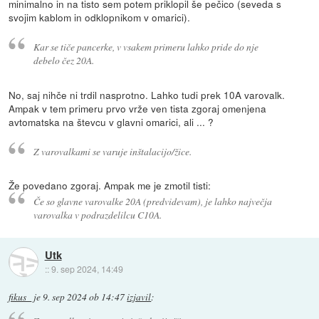
minimalno in na tisto sem potem priklopil še pečico (seveda s
svojim kablom in odklopnikom v omarici).
Kar se tiče pancerke, v vsakem primeru lahko pride do nje
debelo čez 20A.
No, saj nihče ni trdil nasprotno. Lahko tudi prek 10A varovalk.
Ampak v tem primeru prvo vrže ven tista zgoraj omenjena
avtomatska na števcu v glavni omarici, ali ... ?
Z varovalkami se varuje inštalacijo/žice.
Že povedano zgoraj. Ampak me je zmotil tisti:
Če so glavne varovalke 20A (predvidevam), je lahko največja
varovalka v podrazdelilcu C10A.
Utk
::
9. sep 2024, 14:49
fikus_
je
9. sep 2024 ob 14:47
izjavil
: