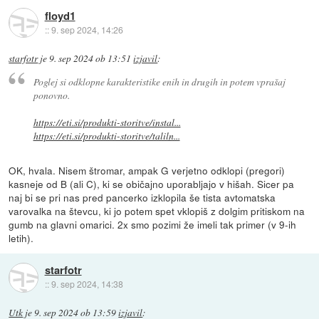
floyd1
::
9. sep 2024, 14:26
starfotr
je
9. sep 2024 ob 13:51
izjavil
:
Poglej si odklopne karakteristike enih in drugih in potem vprašaj
ponovno.
https://eti.si/produkti-storitve/instal...
https://eti.si/produkti-storitve/taliln...
OK, hvala. Nisem štromar, ampak G verjetno odklopi (pregori)
kasneje od B (ali C), ki se običajno uporabljajo v hišah. Sicer pa
naj bi se pri nas pred pancerko izklopila še tista avtomatska
varovalka na števcu, ki jo potem spet vklopiš z dolgim pritiskom na
gumb na glavni omarici. 2x smo pozimi že imeli tak primer (v 9-ih
letih).
starfotr
::
9. sep 2024, 14:38
Utk
je
9. sep 2024 ob 13:59
izjavil
: