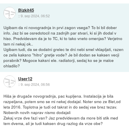
Bizkit45
::
9. sep 2024, 06:52
Ugibam da ni novogradnja in prvi zagon vsega? To bi bil dober
info. Jaz bi se osredotocil na zadnjih par stvari, ki si jih dodal v
hiso. Predvidevam da je to TC, ki to tako vneto omenjas? Verjetno
tam ni nekaj ok..
Ugibam tudi, da se dodatni grelec te dni nebi smel vklapljati, razen
ce zelis kaksno "hitro" gretje vode? Je bil dodan se kaksen vecji
porabnik? Mogoce kaksni ele. radiatorji, sedaj ko se je malce
ohladilo?
User12
::
9. sep 2024, 06:56
Hiša je drugače novogradnja, pac kupljena. Instalacija je bila
razpeljana, potem smo se mi nekej dodajal. Noter smo ze 8let,od
leta 2016. Toplotna je tudi od takrat in do sedaj vse brez tezav.
Nobenih novih naprav nismo dodajali
Zakaj vrze dve fazi van? Jaz predvidevam da more biti stik med
tem dvema, ali je tudi kaksen drug razlog da vrze obe?