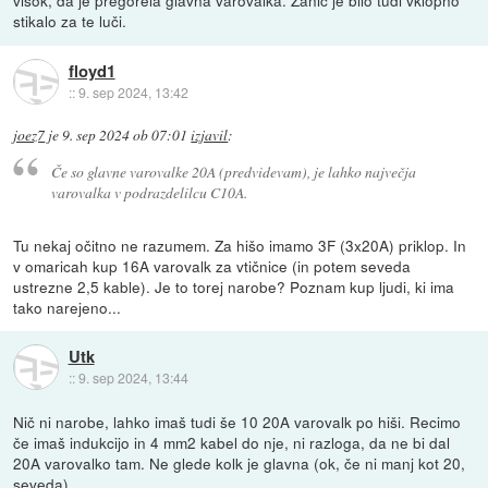
visok, da je pregorela glavna varovalka. Zanič je bilo tudi vklopno
stikalo za te luči.
floyd1
::
9. sep 2024, 13:42
joez7
je
9. sep 2024 ob 07:01
izjavil
:
Če so glavne varovalke 20A (predvidevam), je lahko največja
varovalka v podrazdelilcu C10A.
Tu nekaj očitno ne razumem. Za hišo imamo 3F (3x20A) priklop. In
v omaricah kup 16A varovalk za vtičnice (in potem seveda
ustrezne 2,5 kable). Je to torej narobe? Poznam kup ljudi, ki ima
tako narejeno...
Utk
::
9. sep 2024, 13:44
Nič ni narobe, lahko imaš tudi še 10 20A varovalk po hiši. Recimo
če imaš indukcijo in 4 mm2 kabel do nje, ni razloga, da ne bi dal
20A varovalko tam. Ne glede kolk je glavna (ok, če ni manj kot 20,
seveda).