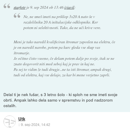
starfotr
je
9. sep 2024 ob 13:46
izjavil
:
Ne, ne smeš imeti na priklop 3x20 A nato še v
razdelilniku 20 A inštalacijske odklopnike. Ker
potem ni selektivnosti. Tako, da ne uči krive vere.
Meni je tako naredil kvalificiran štromar zaposlen na elektru, če
je on naredil narobe, potem pa kurc gleda vse skup vas
štromarje.
Je očitno čisto vseeno, če delam potem dalje po svoje, itak se ne
znate dogovorit niti med seboj kaj je prav in kaj ne.
Pa sej to vidim že tudi drugje...ne ta isti štromar, ampak drugi,
tudi od elektra, kaj vse delajo, za kar bi mene verjetno zaprli.
Delal ti je nek fušar, s 3 letno šolo - ki sploh ne sme imeti svoje
obrti. Ampak lahko dela samo v spremstvu in pod nadzorom
ostalih.
Utk
::
9. sep 2024, 14:42