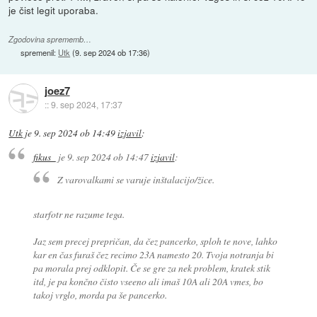
je čist legit uporaba.
Zgodovina sprememb…
spremenil:
Utk
(
9. sep 2024 ob 17:36
)
joez7
::
9. sep 2024, 17:37
Utk
je
9. sep 2024 ob 14:49
izjavil
:
fikus_
je
9. sep 2024 ob 14:47
izjavil
:
Z varovalkami se varuje inštalacijo/žice.
starfotr ne razume tega.
Jaz sem precej prepričan, da čez pancerko, sploh te nove, lahko
kar en čas furaš čez recimo 23A namesto 20. Tvoja notranja bi
pa morala prej odklopit. Če se gre za nek problem, kratek stik
itd, je pa končno čisto vseeno ali imaš 10A ali 20A vmes, bo
takoj vrglo, morda pa še pancerko.