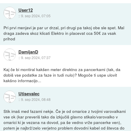
User12
::
9. sep 2024, 07:05
Pri prvi menjavi je par ur drzal, pri drugi pa takoj obe sle spet. Mal
draga zadeva skoz klicati Elektro in placevat cca 50€ za vsak
prihod
DamijanD
::
9. sep 2024, 07:37
Kaj če bi montiral kakšen meter direktno za pancerkami (tak, da
dobiš vse podatke za faze in tudi nulo)? Mogoče ti uspe ulovit
kakšno informacijo...
Utisevalec
::
9. sep 2024, 08:48
Stik imaš med fazami nekje. Če je od omarice z tvojimi varovalkami
vse ok (kar preveriš tako da izkjučiš glavno stikalo/varovalko v
omarici ki je vezana na dovod, pa še vedno vrže pancerke ven),
potem je najbrž/zelo verjetno problem dovodni kabel od števca do