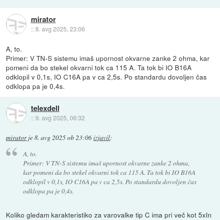
mirator
::
8. avg 2025, 23:06
A, to.
Primer: V TN-S sistemu imaš upornost okvarne zanke 2 ohma, kar
pomeni da bo stekel okvarni tok ca 115 A. Ta tok bi IO B16A
odklopil v 0,1s, IO C16A pa v ca 2,5s. Po standardu dovoljen čas
odklopa pa je 0,4s.
telexdell
::
9. avg 2025, 06:32
mirator
je
8. avg 2025 ob 23:06
izjavil
:
A, to.
Primer: V TN-S sistemu imaš upornost okvarne zanke 2 ohma,
kar pomeni da bo stekel okvarni tok ca 115 A. Ta tok bi IO B16A
odklopil v 0,1s, IO C16A pa v ca 2,5s. Po standardu dovoljen čas
odklopa pa je 0,4s.
Koliko gledam karakteristiko za varovalke tip C ima pri več kot 5xIn