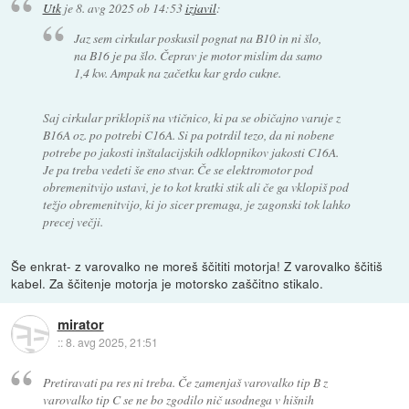
Utk
je
8. avg 2025 ob 14:53
izjavil
:
Jaz sem cirkular poskusil pognat na B10 in ni šlo,
na B16 je pa šlo. Čeprav je motor mislim da samo
1,4 kw. Ampak na začetku kar grdo cukne.
Saj cirkular priklopiš na vtičnico, ki pa se običajno varuje z
B16A oz. po potrebi C16A. Si pa potrdil tezo, da ni nobene
potrebe po jakosti inštalacijskih odklopnikov jakosti C16A.
Je pa treba vedeti še eno stvar. Če se elektromotor pod
obremenitvijo ustavi, je to kot kratki stik ali če ga vklopiš pod
težjo obremenitvijo, ki jo sicer premaga, je zagonski tok lahko
precej večji.
Še enkrat- z varovalko ne moreš ščititi motorja! Z varovalko ščitiš
kabel. Za ščitenje motorja je motorsko zaščitno stikalo.
mirator
::
8. avg 2025, 21:51
Pretiravati pa res ni treba. Če zamenjaš varovalko tip B z
varovalko tip C se ne bo zgodilo nič usodnega v hišnih