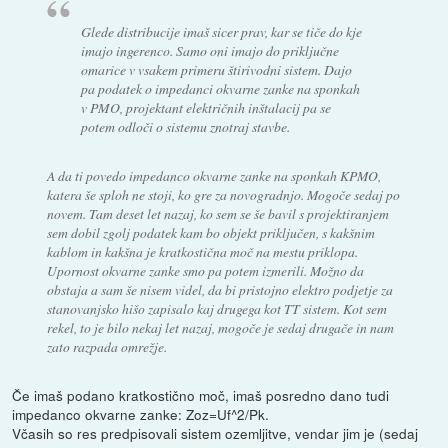
Glede distribucije imaš sicer prav, kar se tiče do kje
imajo ingerenco. Samo oni imajo do priključne
omarice v vsakem primeru štirivodni sistem. Dajo
pa podatek o impedanci okvarne zanke na sponkah
v PMO, projektant električnih inštalacij pa se
potem odloči o sistemu znotraj stavbe.
A da ti povedo impedanco okvarne zanke na sponkah KPMO,
katera še sploh ne stoji, ko gre za novogradnjo. Mogoče sedaj po
novem. Tam deset let nazaj, ko sem se še bavil s projektiranjem
sem dobil zgolj podatek kam bo objekt priključen, s kakšnim
kablom in kakšna je kratkostična moč na mestu priklopa.
Upornost okvarne zanke smo pa potem izmerili. Možno da
obstaja a sam še nisem videl, da bi pristojno elektro podjetje za
stanovanjsko hišo zapisalo kaj drugega kot TT sistem. Kot sem
rekel, to je bilo nekaj let nazaj, mogoče je sedaj drugače in nam
zato razpada omrežje.
Če imaš podano kratkostično moč, imaš posredno dano tudi
impedanco okvarne zanke: Zoz=Uf^2/Pk.
Včasih so res predpisovali sistem ozemljitve, vendar jim je (sedaj