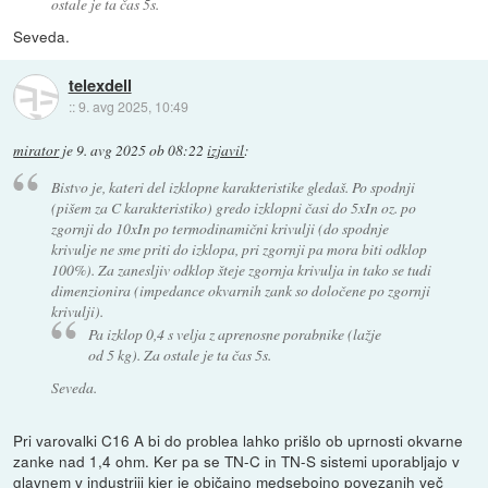
ostale je ta čas 5s.
Seveda.
telexdell
::
9. avg 2025, 10:49
mirator
je
9. avg 2025 ob 08:22
izjavil
:
Bistvo je, kateri del izklopne karakteristike gledaš. Po spodnji
(pišem za C karakteristiko) gredo izklopni časi do 5xIn oz. po
zgornji do 10xIn po termodinamični krivulji (do spodnje
krivulje ne sme priti do izklopa, pri zgornji pa mora biti odklop
100%). Za zanesljiv odklop šteje zgornja krivulja in tako se tudi
dimenzionira (impedance okvarnih zank so določene po zgornji
krivulji).
Pa izklop 0,4 s velja z aprenosne porabnike (lažje
od 5 kg). Za ostale je ta čas 5s.
Seveda.
Pri varovalki C16 A bi do problea lahko prišlo ob uprnosti okvarne
zanke nad 1,4 ohm. Ker pa se TN-C in TN-S sistemi uporabljajo v
glavnem v industriji kjer je običajno medsebojno povezanih več