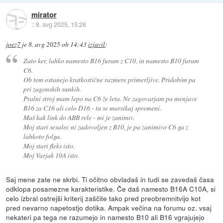
mirator
::
8. avg 2025, 15:26
joez7
je
8. avg 2025 ob 14:43
izjavil
:
Zato ker, lahko namesto B16 furam z C10, in namesto B10 furam
C6.
Ob tem ostanejo kratkostične razmere primerljive. Pridobim pa
pri zagonskih sunkih.
Pralni stroj mam lepo na C6 že leta. Ne zagovarjam pa menjave
B16 za C16 ali celo D16 - tu se marsikaj spremeni.
Maš kak link do ABB rele - mi je zanimiv.
Moj stari sesalec ni zadovoljen z B10, je pa zanimivo C6 ga z
lahkoto folga.
Moj stari fleks isto.
Moj Varjak 10A isto.
Saj mene zate ne skrbi. Ti očitno obvladaš in tudi se zavedaš časa
odklopa posamezne karakteristike. Če daš namesto B16A C10A, si
celo izbral ostrejši kriterij zaščite tako pred preobremnitvijo kot
pred nevarno napetostjo dotika. Ampak večina na forumu oz. vsaj
nekateri pa tega ne razumejo in namesto B10 ali B16 vgrajujejo