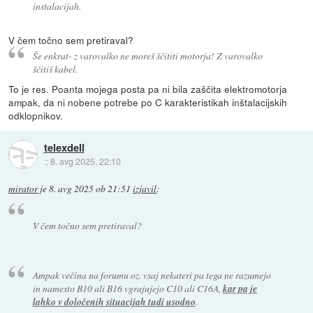
instalacijah.
V čem točno sem pretiraval?
Še enkrat- z varovalko ne moreš ščititi motorja! Z varovalko
ščitiš kabel.
To je res. Poanta mojega posta pa ni bila zaščita elektromotorja
ampak, da ni nobene potrebe po C karakteristikah inštalacijskih
odklopnikov.
telexdell
::
8. avg 2025, 22:10
mirator
je
8. avg 2025 ob 21:51
izjavil
:
V čem točno sem pretiraval?
Ampak večina na forumu oz. vsaj nekateri pa tega ne razumejo
in namesto B10 ali B16 vgrajujejo C10 ali C16A,
kar pa je
lahko v določenih situacijah tudi usodno
.