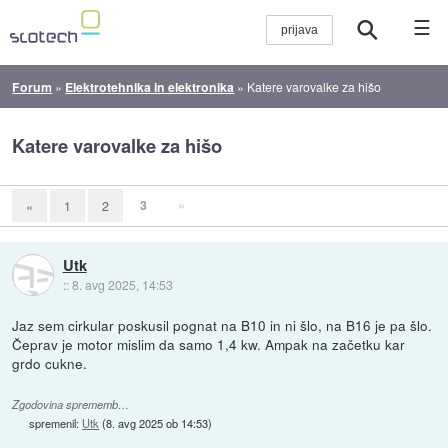
☰
Forum
»
Elektrotehnika in elektronika
»
Katere varovalke za hišo
Katere varovalke za hišo
3
»
«
1
2
Utk
::
8. avg 2025, 14:53
Jaz sem cirkular poskusil pognat na B10 in ni šlo, na B16 je pa šlo.
Čeprav je motor mislim da samo 1,4 kw. Ampak na začetku kar
grdo cukne.
Zgodovina sprememb…
spremenil:
Utk
(
8. avg 2025 ob 14:53
)