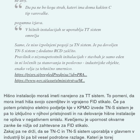
ne drži.
Da pa ne bo koga strah, kateri ima doma kakšen C
tip varovalke.
pogumna izjava.
V hišnih instalacijah se uporablja TT sistem
omrežja
Samo, če niso izpolnjeni pogoji za TN sistem. Je pa dovoljen
TN-S sistem z dodatno RCD zaščito.
Pravilnik o nizonapetostnih inštalacijah v stavbah je samo eden
in ni ločenih za stanovanja in poslovno - industrijske objekte,
enako velja za tehnično smernico.
https://pisrs.si/pregledPredpisa?id=PRA...
https://www.gov.si/assets/ministrstva/M...
Hišno instalacijo moraš imeti narejeno za TT sistem. To pomeni, da
mora imati hiša svojo ozemljitev in vgrajeno FID stikalo. Če pa
potem pristojno elektro podjetje kje v KPMO izvede TN-S sistem je
pa to izključno v njihovi pristojnosti in na delovanje hišne instalacije
ne vpliva v negativnem smislu. Kvečjemu je upornost okvarne
zanke še nižja od zahtevane za FID stikalo.
Zakaj pa ne drži, da se TN-C in TN-S sistem uporablja v glavnem v
industriji bi pa bil vesel podrobne razlage. Kateri je torej