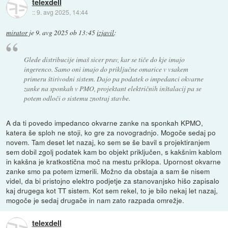
telexdell
::
9. avg 2025, 14:44
mirator
je
9. avg 2025 ob 13:45
izjavil
:
Glede distribucije imaš sicer prav, kar se tiče do kje imajo
ingerenco. Samo oni imajo do priključne omarice v vsakem
primeru štirivodni sistem. Dajo pa podatek o impedanci okvarne
zanke na sponkah v PMO, projektant električnih inštalacij pa se
potem odloči o sistemu znotraj stavbe.
A da ti povedo impedanco okvarne zanke na sponkah KPMO,
katera še sploh ne stoji, ko gre za novogradnjo. Mogoče sedaj po
novem. Tam deset let nazaj, ko sem se še bavil s projektiranjem
sem dobil zgolj podatek kam bo objekt priključen, s kakšnim kablom
in kakšna je kratkostična moč na mestu priklopa. Upornost okvarne
zanke smo pa potem izmerili. Možno da obstaja a sam še nisem
videl, da bi pristojno elektro podjetje za stanovanjsko hišo zapisalo
kaj drugega kot TT sistem. Kot sem rekel, to je bilo nekaj let nazaj,
mogoče je sedaj drugače in nam zato razpada omrežje.
telexdell