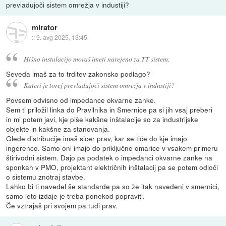
prevladujoči sistem omrežja v industiji?
mirator
::
9. avg 2025, 13:45
Hišno instalacijo moraš imeti narejeno za TT sistem.
Seveda imaš za to trditev zakonsko podlago?
Kateri je torej prevladujoči sistem omrežja v industiji?
Povsem odvisno od impedance okvarne zanke.
Sem ti priložil linka do Pravilnika in Smernice pa si jih vsaj preberi
in mi potem javi, kje piše kakšne inštalacije so za industrijske
objekte in kakšne za stanovanja.
Glede distribucije imaš sicer prav, kar se tiče do kje imajo
ingerenco. Samo oni imajo do priključne omarice v vsakem primeru
štirivodni sistem. Dajo pa podatek o impedanci okvarne zanke na
sponkah v PMO, projektant električnih inštalacij pa se potem odloči
o sistemu znotraj stavbe.
Lahko bi ti navedel še standarde pa so že itak navedeni v smernici,
samo leto izdaje je treba ponekod popraviti.
Če vztrajaš pri svojem pa tudi prav.