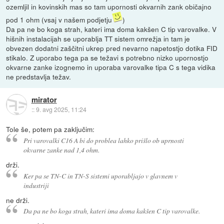
ozemljil in kovinskih mas so tam upornosti okvarnih zank običajno
pod 1 ohm (vsaj v našem podjetju
)
Da pa ne bo koga strah, kateri ima doma kakšen C tip varovalke. V
hišnih instalacijah se uporablja TT sistem omrežja in tam je
obvezen dodatni zaščitni ukrep pred nevarno napetostjo dotika FID
stikalo. Z uporabo tega pa se težavi s potrebno nizko upornostjo
okvarne zanke izognemo in uporaba varovalke tipa C s tega vidika
ne predstavlja težav.
mirator
::
9. avg 2025, 11:24
Tole še, potem pa zaključim:
Pri varovalki C16 A bi do problea lahko prišlo ob uprnosti
okvarne zanke nad 1,4 ohm.
drži.
Ker pa se TN-C in TN-S sistemi uporabljajo v glavnem v
industriji
ne drži.
Da pa ne bo koga strah, kateri ima doma kakšen C tip varovalke.