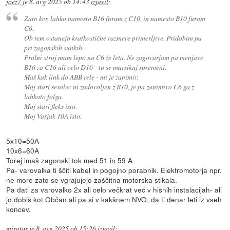
joez7
je
8. avg 2025 ob 14:43
izjavil
:
Zato ker, lahko namesto B16 furam z C10, in namesto B10 furam
C6.
Ob tem ostanejo kratkostične razmere primerljive. Pridobim pa
pri zagonskih sunkih.
Pralni stroj mam lepo na C6 že leta. Ne zagovarjam pa menjave
B16 za C16 ali celo D16 - tu se marsikaj spremeni.
Maš kak link do ABB rele - mi je zanimiv.
Moj stari sesalec ni zadovoljen z B10, je pa zanimivo C6 ga z
lahkoto folga.
Moj stari fleks isto.
Moj Varjak 10A isto.
5x10=50A
10x6=60A
Torej imaš zagonski tok med 51 in 59 A
Pa- varovalka ti ščiti kabel in pogojno porabnik. Elektromotorja npr.
ne more zato se vgrajujejo zaščitna motorska stikala.
Pa dati za varovalko 2x ali celo večkrat več v hišnih instalacijah- ali
jo dobiš kot Občan ali pa si v kakšnem NVO, da ti denar leti iz vseh
koncev.
mirator
je
8. avg 2025 ob 15:26
izjavil
: