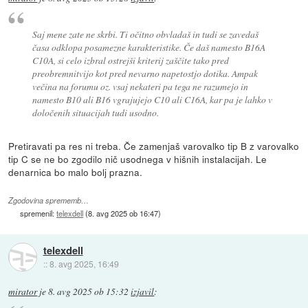
Saj mene zate ne skrbi. Ti očitno obvladaš in tudi se zavedaš
časa odklopa posamezne karakteristike. Če daš namesto B16A
C10A, si celo izbral ostrejši kriterij zaščite tako pred
preobremnitvijo kot pred nevarno napetostjo dotika. Ampak
večina na forumu oz. vsaj nekateri pa tega ne razumejo in
namesto B10 ali B16 vgrajujejo C10 ali C16A, kar pa je lahko v
določenih situacijah tudi usodno.
Pretiravati pa res ni treba. Če zamenjaš varovalko tip B z varovalko
tip C se ne bo zgodilo nič usodnega v hišnih instalacijah. Le
denarnica bo malo bolj prazna.
Zgodovina sprememb…
spremenil:
telexdell
(
8. avg 2025 ob 16:47
)
telexdell
::
8. avg 2025, 16:49
mirator
je
8. avg 2025 ob 15:32
izjavil
: