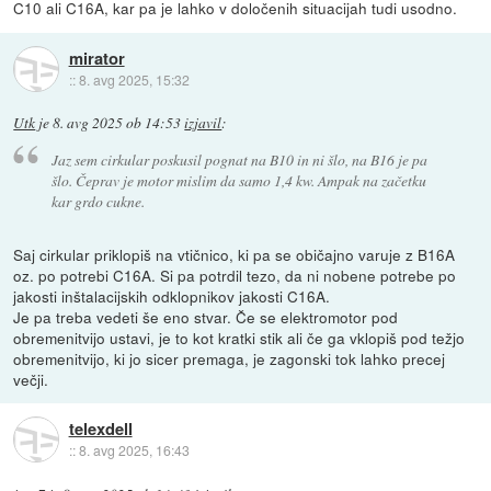
C10 ali C16A, kar pa je lahko v določenih situacijah tudi usodno.
mirator
::
8. avg 2025, 15:32
Utk
je
8. avg 2025 ob 14:53
izjavil
:
Jaz sem cirkular poskusil pognat na B10 in ni šlo, na B16 je pa
šlo. Čeprav je motor mislim da samo 1,4 kw. Ampak na začetku
kar grdo cukne.
Saj cirkular priklopiš na vtičnico, ki pa se običajno varuje z B16A
oz. po potrebi C16A. Si pa potrdil tezo, da ni nobene potrebe po
jakosti inštalacijskih odklopnikov jakosti C16A.
Je pa treba vedeti še eno stvar. Če se elektromotor pod
obremenitvijo ustavi, je to kot kratki stik ali če ga vklopiš pod težjo
obremenitvijo, ki jo sicer premaga, je zagonski tok lahko precej
večji.
telexdell
::
8. avg 2025, 16:43