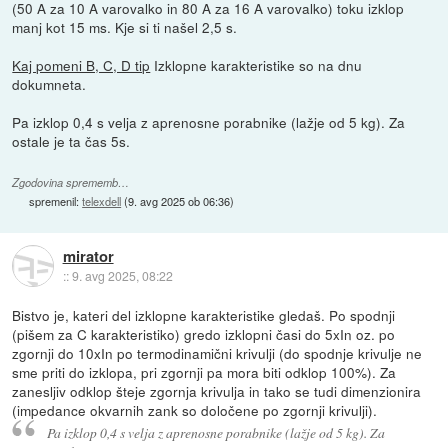
(50 A za 10 A varovalko in 80 A za 16 A varovalko) toku izklop
manj kot 15 ms. Kje si ti našel 2,5 s.
Kaj pomeni B, C, D tip
Izklopne karakteristike so na dnu
dokumneta.
Pa izklop 0,4 s velja z aprenosne porabnike (lažje od 5 kg). Za
ostale je ta čas 5s.
Zgodovina sprememb…
spremenil:
telexdell
(
9. avg 2025 ob 06:36
)
mirator
::
9. avg 2025, 08:22
Bistvo je, kateri del izklopne karakteristike gledaš. Po spodnji
(pišem za C karakteristiko) gredo izklopni časi do 5xIn oz. po
zgornji do 10xIn po termodinamični krivulji (do spodnje krivulje ne
sme priti do izklopa, pri zgornji pa mora biti odklop 100%). Za
zanesljiv odklop šteje zgornja krivulja in tako se tudi dimenzionira
(impedance okvarnih zank so določene po zgornji krivulji).
Pa izklop 0,4 s velja z aprenosne porabnike (lažje od 5 kg). Za