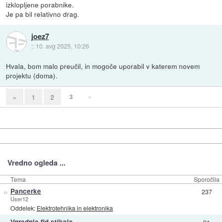
izklopljene porabnike.
Je pa bil relativno drag.
joez7
::
10. avg 2025, 10:26
Hvala, bom malo preučil, in mogoče uporabil v katerem novem
projektu (doma).
3
»
«
1
2
Vredno ogleda ...
Tema
Sporočila
»
Pancerke
237
User12
Oddelek:
Elektrotehnika in elektronika
»
Vgradnja fid stikala