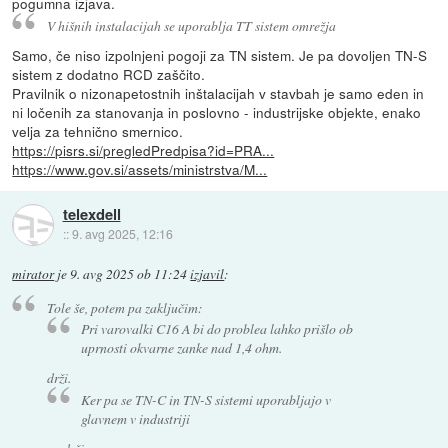
pogumna izjava.
V hišnih instalacijah se uporablja TT sistem omrežja
Samo, če niso izpolnjeni pogoji za TN sistem. Je pa dovoljen TN-S
sistem z dodatno RCD zaščito.
Pravilnik o nizonapetostnih inštalacijah v stavbah je samo eden in
ni ločenih za stanovanja in poslovno - industrijske objekte, enako
velja za tehnično smernico.
https://pisrs.si/pregledPredpisa?id=PRA...
https://www.gov.si/assets/ministrstva/M...
telexdell
::
9. avg 2025, 12:16
mirator
je
9. avg 2025 ob 11:24
izjavil
:
Tole še, potem pa zaključim:
Pri varovalki C16 A bi do problea lahko prišlo ob
uprnosti okvarne zanke nad 1,4 ohm.
drži.
Ker pa se TN-C in TN-S sistemi uporabljajo v
glavnem v industriji