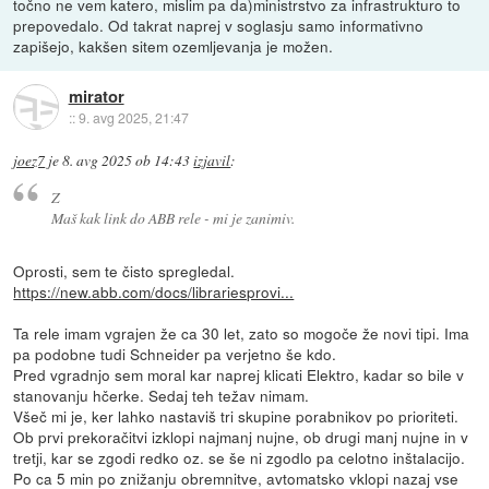
točno ne vem katero, mislim pa da)ministrstvo za infrastrukturo to
prepovedalo. Od takrat naprej v soglasju samo informativno
zapišejo, kakšen sitem ozemljevanja je možen.
mirator
::
9. avg 2025, 21:47
joez7
je
8. avg 2025 ob 14:43
izjavil
:
Z
Maš kak link do ABB rele - mi je zanimiv.
Oprosti, sem te čisto spregledal.
https://new.abb.com/docs/librariesprovi...
Ta rele imam vgrajen že ca 30 let, zato so mogoče že novi tipi. Ima
pa podobne tudi Schneider pa verjetno še kdo.
Pred vgradnjo sem moral kar naprej klicati Elektro, kadar so bile v
stanovanju hčerke. Sedaj teh težav nimam.
Všeč mi je, ker lahko nastaviš tri skupine porabnikov po prioriteti.
Ob prvi prekoračitvi izklopi najmanj nujne, ob drugi manj nujne in v
tretji, kar se zgodi redko oz. se še ni zgodlo pa celotno inštalacijo.
Po ca 5 min po znižanju obremnitve, avtomatsko vklopi nazaj vse