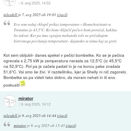
::
9. avg 2025, 14:52
telexdell
je
7. avg 2025 ob 19:01
izjavil
:
Evo sem sedaj vklopil prikaz temperature v HomeAssistant-u.
Trenutno je 43,5°C. Ko bom vključil pečico bom poročal, kakšna
bo takrat. Ker pa ima vgrajen mehanski rele ne pričakujem
bistvenega povišanja temperature- dejansko se nima kaj za greti.
Kot sem obljubil- danes spekel v pečici bombetke. Ko se je pečica
ogrevala s 2,75 kW je zemperatura narasla za 12,5°C (iz 45,5°C
na 52,9°C). Pol pa je začela padati in je na koncu peke znašala
51,6°C. Vsi smo še živi. V razdelilniku, kjer je Shelly ni nič zagorelo.
Bombetke so pa videti tako dobro, da moram nehati in iti eno
poskusiti
mirator
::
9. avg 2025, 16:12
telexdell
je
9. avg 2025 ob 14:44
izjavil
:
mirator
je
9. avg 2025 ob 13:45
izjavil
: