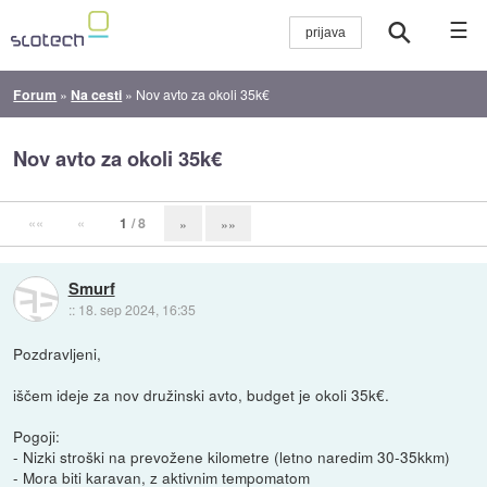
☰
Forum
»
Na cesti
»
Nov avto za okoli 35k€
Nov avto za okoli 35k€
««
«
1
/ 8
»
»»
Smurf
::
18. sep 2024, 16:35
Pozdravljeni,
iščem ideje za nov družinski avto, budget je okoli 35k€.
Pogoji:
- Nizki stroški na prevožene kilometre (letno naredim 30-35kkm)
- Mora biti karavan, z aktivnim tempomatom