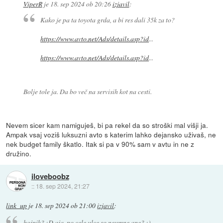
ViperR
je
18. sep 2024 ob 20:26
izjavil
:
Kako je pa ta toyota grda, a bi res dali 35k za to?
https://www.avto.net/Ads/details.asp?id
...
https://www.avto.net/Ads/details.asp?id
...
Bolje tole ja. Da bo več na servisih kot na cesti.
Nevem sicer kam namiguješ, bi pa rekel da so stroški mal višji ja.
Ampak vsaj voziš luksuzni avto s katerim lahko dejansko uživaš, ne
nek budget family škatlo. Itak si pa v 90% sam v avtu in ne z
družino.
iloveboobz
::
18. sep 2024, 21:27
link_up
je
18. sep 2024 ob 21:00
izjavil
:
hojnik? :D aja, po cele ulce so neumne ane? :)