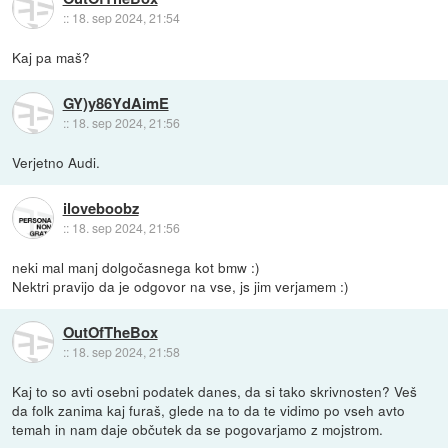
::
18. sep 2024, 21:54
Kaj pa maš?
GY)y86YdAimE
::
18. sep 2024, 21:56
Verjetno Audi.
iloveboobz
::
18. sep 2024, 21:56
neki mal manj dolgočasnega kot bmw :)
Nektri pravijo da je odgovor na vse, js jim verjamem :)
OutOfTheBox
::
18. sep 2024, 21:58
Kaj to so avti osebni podatek danes, da si tako skrivnosten? Veš
da folk zanima kaj furaš, glede na to da te vidimo po vseh avto
temah in nam daje občutek da se pogovarjamo z mojstrom.