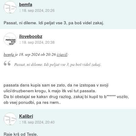
bemfa
::
18. sep 2024, 20:26
Passat, ni dileme. Idi peljat vse 3, pa boš videl zakaj.
iloveboobz
::
18. sep 2024, 20:38
bemfa
je
18. sep 2024 ob 20:26
izjavil
:
Passat, ni dileme. Idi peljat vse 3, pa boš videl zakaj.
passata dans kupis sam se zato, da ne izstopas v svoji
ulici/druzbenem krogu, k majo itk vsi tut passata.
Da bi obstajal se kaksn drug razlog, zakaj bi kupil to b****** vozilo,
ob vsej ponudbi, pa res nwm..
Kalibri
::
18. sep 2024, 20:40
Raje krš od Tesle.