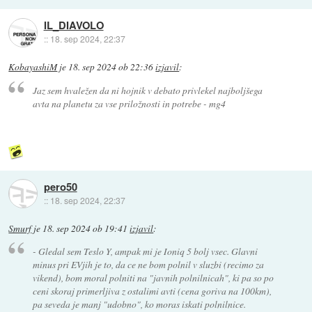
IL_DIAVOLO
::
18. sep 2024, 22:37
KobayashiM
je
18. sep 2024 ob 22:36
izjavil
:
Jaz sem hvaležen da ni hojnik v debato privlekel najboljšega
avta na planetu za vse priložnosti in potrebe - mg4
pero50
::
18. sep 2024, 22:37
Smurf
je
18. sep 2024 ob 19:41
izjavil
:
- Gledal sem Teslo Y, ampak mi je Ioniq 5 bolj vsec. Glavni
minus pri EVjih je to, da ce ne bom polnil v sluzbi (recimo za
vikend), bom moral polniti na "javnih polnilnicah", ki pa so po
ceni skoraj primerljiva z ostalimi avti (cena goriva na 100km),
pa seveda je manj "udobno", ko moras iskati polnilnice.