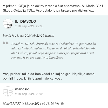
V primeru OPja je odločitev v resnic čist enostavna. Ali Model Y ali
Skoda Octavija TDI... Vse ostalo je pa brezvezno diskusije...
IL_DIAVOLO
::
18. sep 2024, 22:35
bemfa
je
18. sep 2024 ob 22:25
izjavil
:
Pa dobro, OP rabi družinski avto za 35kkm/leto. To pač mora bit
udoben 'dolgočasen' avto. Razumem da bi kdo privlekel Superba
ali A4 ali kaj podobnega, da pa se moreš prit prepucavat z mx5
sem not, je pa res patetično. #nooffence
Vsaj preberi tolko da bos vedel za kaj se gre. Hojnik je samo
pomiril firbce, ki jih je zanimalo kaj vozi.
mancslo
::
18. sep 2024, 22:36
Matej575757
je
18. sep 2024 ob 18:50
izjavil
: