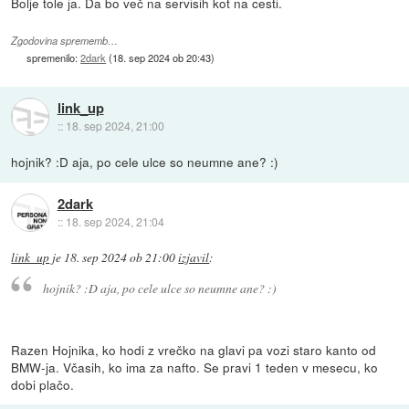
Bolje tole ja. Da bo več na servisih kot na cesti.
Zgodovina sprememb…
spremenilo:
2dark
(
18. sep 2024 ob 20:43
)
link_up
::
18. sep 2024, 21:00
hojnik? :D aja, po cele ulce so neumne ane? :)
2dark
::
18. sep 2024, 21:04
link_up
je
18. sep 2024 ob 21:00
izjavil
:
hojnik? :D aja, po cele ulce so neumne ane? :)
Razen Hojnika, ko hodi z vrečko na glavi pa vozi staro kanto od
BMW-ja. Včasih, ko ima za nafto. Se pravi 1 teden v mesecu, ko
dobi plačo.