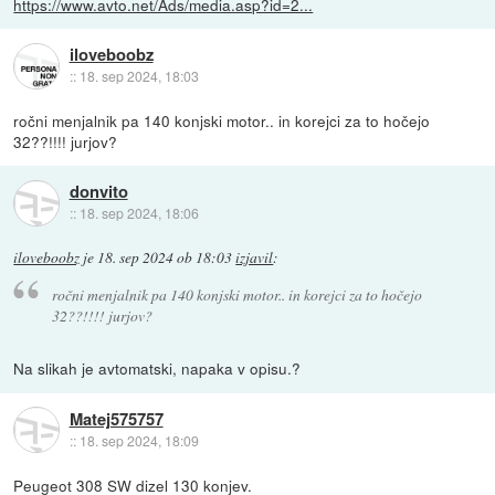
https://www.avto.net/Ads/media.asp?id=2...
iloveboobz
::
18. sep 2024, 18:03
ročni menjalnik pa 140 konjski motor.. in korejci za to hočejo
32??!!!! jurjov?
donvito
::
18. sep 2024, 18:06
iloveboobz
je
18. sep 2024 ob 18:03
izjavil
:
ročni menjalnik pa 140 konjski motor.. in korejci za to hočejo
32??!!!! jurjov?
Na slikah je avtomatski, napaka v opisu.?
Matej575757
::
18. sep 2024, 18:09
Peugeot 308 SW dizel 130 konjev.