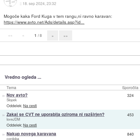
::
18. sep 2024, 23:32
Mogoče kaka Ford Kuga v tem rangu,ni ravno karavan:
https://www.avto.net/Ads/details.asp?id...
««
«
1
/ 8
»
»»
Vredno ogleda ...
Tema
Sporočila
»
Nov avto?
324
Slopek
Oddelek:
Na cesti
»
Zakaj se CVT ne uporablja oziroma ni razširjen?
453
loveJDM
Oddelek:
Na cesti
»
Nakup novega karavana
840
cordoba