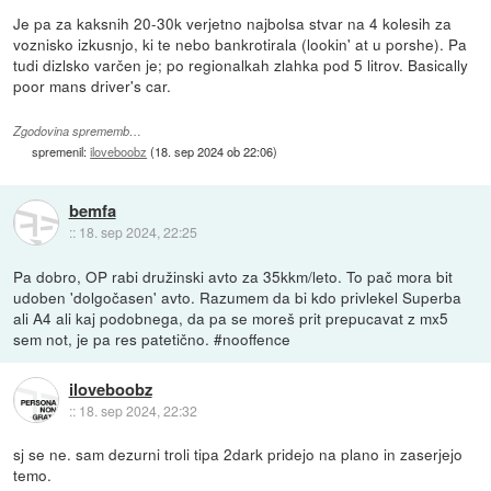
Je pa za kaksnih 20-30k verjetno najbolsa stvar na 4 kolesih za
voznisko izkusnjo, ki te nebo bankrotirala (lookin' at u porshe). Pa
tudi dizlsko varčen je; po regionalkah zlahka pod 5 litrov. Basically
poor mans driver's car.
Zgodovina sprememb…
spremenil:
iloveboobz
(
18. sep 2024 ob 22:06
)
bemfa
::
18. sep 2024, 22:25
Pa dobro, OP rabi družinski avto za 35kkm/leto. To pač mora bit
udoben 'dolgočasen' avto. Razumem da bi kdo privlekel Superba
ali A4 ali kaj podobnega, da pa se moreš prit prepucavat z mx5
sem not, je pa res patetično. #nooffence
iloveboobz
::
18. sep 2024, 22:32
sj se ne. sam dezurni troli tipa 2dark pridejo na plano in zaserjejo
temo.