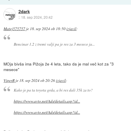
2dark
::
18. sep 2024, 20:42
Matej575757
je
18. sep 2024 ob 18:50
izjavil
:
Bencinar 1.2 z tremi valji pa je res za 3 mesece ja...
MOja bivša ima Pižoja že 4 leta, tako da je mal več kot za "3
mesece"
ViperR
je
18. sep 2024 ob 20:26
izjavil
:
Kako je pa ta toyota grda, a bi res dali 35k za to?
https://www.avto.net/Ads/details.asp?id...
https://www.avto.net/Ads/details.asp?id...