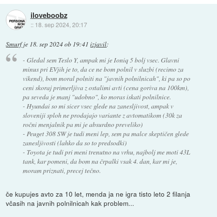
iloveboobz
::
18. sep 2024, 20:17
Smurf
je
18. sep 2024 ob 19:41
izjavil
:
- Gledal sem Teslo Y, ampak mi je Ioniq 5 bolj vsec. Glavni
minus pri EVjih je to, da ce ne bom polnil v sluzbi (recimo za
vikend), bom moral polniti na "javnih polnilnicah", ki pa so po
ceni skoraj primerljiva z ostalimi avti (cena goriva na 100km),
pa seveda je manj "udobno", ko moras iskati polnilnice.
- Hyundai so mi sicer vsec glede na zanesljivost, ampak v
sloveniji sploh ne prodajajo variante z avtomatikom (30k za
ročni menjalnik pa mi je absurdno preveliko)
- Peuget 308 SW je tudi meni lep, sem pa malce skeptičen glede
zanesljivosti (lahko da so to predsodki)
- Toyota je tudi pri meni trenutno na vrhu, najbolj me moti 43L
tank, kar pomeni, da bom na črpalki vsak 4. dan, kar mi je,
moram priznati, precej tečno.
če kupujes avto za 10 let, menda ja ne igra tisto leto 2 filanja
včasih na javnih polnilnicah kak problem...