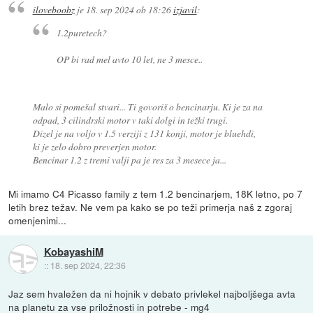
iloveboobz
je
18. sep 2024 ob 18:26
izjavil
:
1.2puretech?
OP bi rad mel avto 10 let, ne 3 mesce..
Malo si pomešal stvari... Ti govoriš o bencinarju. Ki je za na
odpad, 3 cilindrski motor v taki dolgi in težki trugi.
Dizel je na voljo v 1.5 verziji z 131 konji, motor je bluehdi,
ki je zelo dobro preverjen motor.
Bencinar 1.2 z tremi valji pa je res za 3 mesece ja...
Mi imamo C4 Picasso family z tem 1.2 bencinarjem, 18K letno, po 7
letih brez težav. Ne vem pa kako se po teži primerja naš z zgoraj
omenjenimi...
KobayashiM
::
18. sep 2024, 22:36
Jaz sem hvaležen da ni hojnik v debato privlekel najboljšega avta
na planetu za vse priložnosti in potrebe - mg4