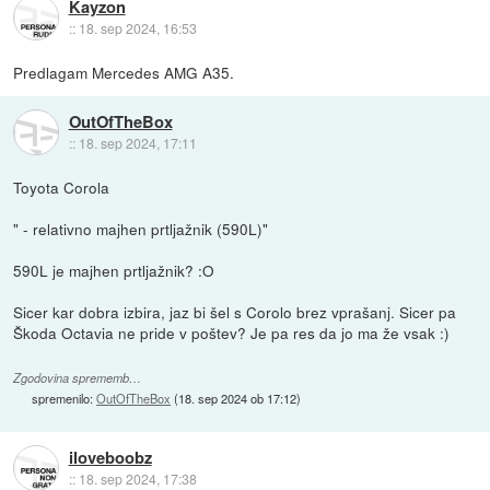
Kayzon
::
18. sep 2024, 16:53
Predlagam Mercedes AMG A35.
OutOfTheBox
::
18. sep 2024, 17:11
Toyota Corola
" - relativno majhen prtljažnik (590L)"
590L je majhen prtljažnik? :O
Sicer kar dobra izbira, jaz bi šel s Corolo brez vprašanj. Sicer pa
Škoda Octavia ne pride v poštev? Je pa res da jo ma že vsak :)
Zgodovina sprememb…
spremenilo:
OutOfTheBox
(
18. sep 2024 ob 17:12
)
iloveboobz
::
18. sep 2024, 17:38