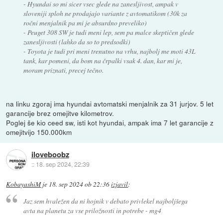
- Hyundai so mi sicer vsec glede na zanesljivost, ampak v
sloveniji sploh ne prodajajo variante z avtomatikom (30k za
ročni menjalnik pa mi je absurdno preveliko)
- Peuget 308 SW je tudi meni lep, sem pa malce skeptičen glede
zanesljivosti (lahko da so to predsodki)
- Toyota je tudi pri meni trenutno na vrhu, najbolj me moti 43L
tank, kar pomeni, da bom na črpalki vsak 4. dan, kar mi je,
moram priznati, precej tečno.
na linku zgoraj ima hyundai avtomatski menjalnik za 31 jurjov. 5 let
garancije brez omejitve kilometrov.
Poglej še kio ceed sw, isti kot hyundai, ampak ima 7 let garancije z
omejitvijo 150.000km
iloveboobz
::
18. sep 2024, 22:39
KobayashiM
je
18. sep 2024 ob 22:36
izjavil
:
Jaz sem hvaležen da ni hojnik v debato privlekel najboljšega
avta na planetu za vse priložnosti in potrebe - mg4