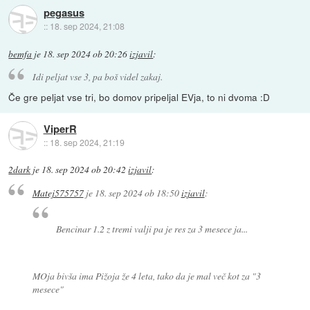
pegasus
::
18. sep 2024, 21:08
bemfa
je
18. sep 2024 ob 20:26
izjavil
:
Idi peljat vse 3, pa boš videl zakaj.
Če gre peljat vse tri, bo domov pripeljal EVja, to ni dvoma :D
ViperR
::
18. sep 2024, 21:19
2dark
je
18. sep 2024 ob 20:42
izjavil
:
Matej575757
je
18. sep 2024 ob 18:50
izjavil
:
Bencinar 1.2 z tremi valji pa je res za 3 mesece ja...
MOja bivša ima Pižoja že 4 leta, tako da je mal več kot za "3
mesece"