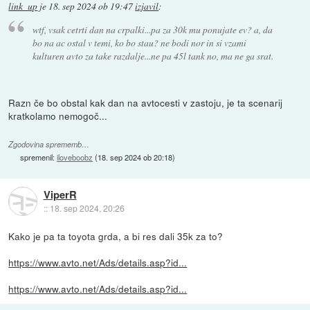
link_up
je
18. sep 2024 ob 19:47
izjavil
:
wtf, vsak cetrti dan na crpalki...pa za 30k mu ponujate ev? a, da
bo na ac ostal v temi, ko bo stau? ne bodi nor in si vzami
kulturen avto za take razdalje...ne pa 45l tank no, ma ne ga srat.
Razn če bo obstal kak dan na avtocesti v zastoju, je ta scenarij
kratkolamo nemogoč...
Zgodovina sprememb…
spremenil:
iloveboobz
(
18. sep 2024 ob 20:18
)
ViperR
::
18. sep 2024, 20:26
Kako je pa ta toyota grda, a bi res dali 35k za to?
https://www.avto.net/Ads/details.asp?id...
https://www.avto.net/Ads/details.asp?id...