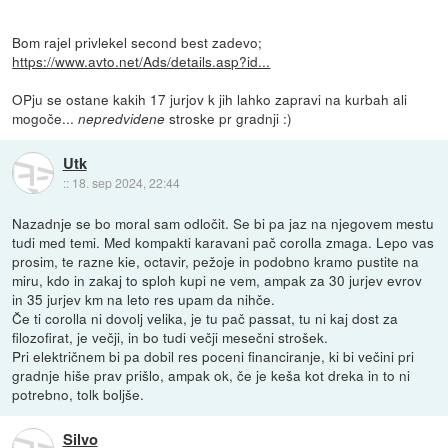
Bom rajel privlekel second best zadevo;
https://www.avto.net/Ads/details.asp?id...
OPju se ostane kakih 17 jurjov k jih lahko zapravi na kurbah ali
mogoče...
stroske pr gradnji :)
nepredvidene
Utk
::
18. sep 2024, 22:44
Nazadnje se bo moral sam odločit. Se bi pa jaz na njegovem mestu
tudi med temi. Med kompakti karavani pač corolla zmaga. Lepo vas
prosim, te razne kie, octavir, pežoje in podobno kramo pustite na
miru, kdo in zakaj to sploh kupi ne vem, ampak za 30 jurjev evrov
in 35 jurjev km na leto res upam da nihče.
Če ti corolla ni dovolj velika, je tu pač passat, tu ni kaj dost za
filozofirat, je večji, in bo tudi večji mesečni strošek.
Pri električnem bi pa dobil res poceni financiranje, ki bi večini pri
gradnje hiše prav prišlo, ampak ok, če je keša kot dreka in to ni
potrebno, tolk boljše.
Silvo