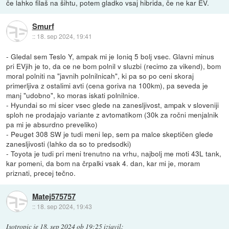
če lahko filaš na šihtu, potem gladko vsaj hibrida, če ne kar EV.
Smurf
::
18. sep 2024, 19:41
- Gledal sem Teslo Y, ampak mi je Ioniq 5 bolj vsec. Glavni minus
pri EVjih je to, da ce ne bom polnil v sluzbi (recimo za vikend), bom
moral polniti na "javnih polnilnicah", ki pa so po ceni skoraj
primerljiva z ostalimi avti (cena goriva na 100km), pa seveda je
manj "udobno", ko moras iskati polnilnice.
- Hyundai so mi sicer vsec glede na zanesljivost, ampak v sloveniji
sploh ne prodajajo variante z avtomatikom (30k za ročni menjalnik
pa mi je absurdno preveliko)
- Peuget 308 SW je tudi meni lep, sem pa malce skeptičen glede
zanesljivosti (lahko da so to predsodki)
- Toyota je tudi pri meni trenutno na vrhu, najbolj me moti 43L tank,
kar pomeni, da bom na črpalki vsak 4. dan, kar mi je, moram
priznati, precej tečno.
Matej575757
::
18. sep 2024, 19:43
Isotropic
je
18. sep 2024 ob 19:25
izjavil
: