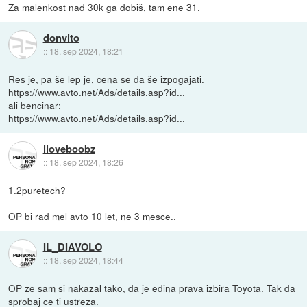
Za malenkost nad 30k ga dobiš, tam ene 31.
donvito
::
18. sep 2024, 18:21
Res je, pa še lep je, cena se da še izpogajati.
https://www.avto.net/Ads/details.asp?id...
ali bencinar:
https://www.avto.net/Ads/details.asp?id...
iloveboobz
::
18. sep 2024, 18:26
1.2puretech?
OP bi rad mel avto 10 let, ne 3 mesce..
IL_DIAVOLO
::
18. sep 2024, 18:44
OP ze sam si nakazal tako, da je edina prava izbira Toyota. Tak da
sprobaj ce ti ustreza.