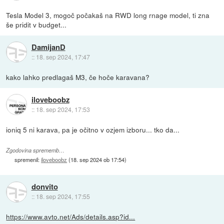
Tesla Model 3, mogoč počakaš na RWD long rnage model, ti zna
še pridit v budget...
DamijanD
::
18. sep 2024, 17:47
kako lahko predlagaš M3, če hoče karavana?
iloveboobz
::
18. sep 2024, 17:53
ioniq 5 ni karava, pa je očitno v ozjem izboru... tko da...
Zgodovina sprememb…
spremenil:
iloveboobz
(
18. sep 2024 ob 17:54
)
donvito
::
18. sep 2024, 17:55
https://www.avto.net/Ads/details.asp?id...