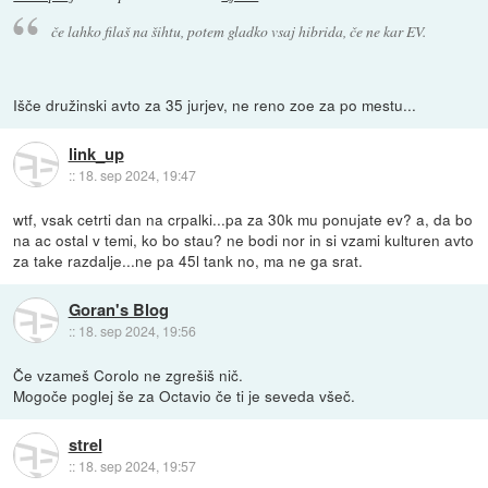
če lahko filaš na šihtu, potem gladko vsaj hibrida, če ne kar EV.
Išče družinski avto za 35 jurjev, ne reno zoe za po mestu...
link_up
::
18. sep 2024, 19:47
wtf, vsak cetrti dan na crpalki...pa za 30k mu ponujate ev? a, da bo
na ac ostal v temi, ko bo stau? ne bodi nor in si vzami kulturen avto
za take razdalje...ne pa 45l tank no, ma ne ga srat.
Goran's Blog
::
18. sep 2024, 19:56
Če vzameš Corolo ne zgrešiš nič.
Mogoče poglej še za Octavio če ti je seveda všeč.
strel
::
18. sep 2024, 19:57