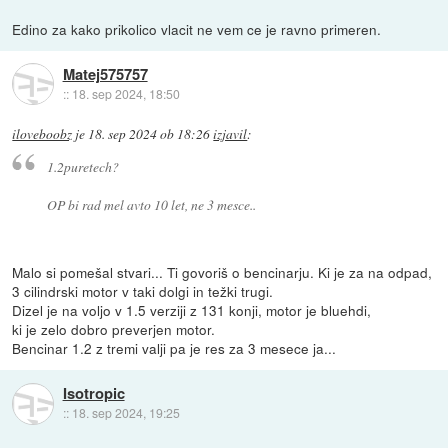
Edino za kako prikolico vlacit ne vem ce je ravno primeren.
Matej575757
::
18. sep 2024, 18:50
iloveboobz
je
18. sep 2024 ob 18:26
izjavil
:
1.2puretech?
OP bi rad mel avto 10 let, ne 3 mesce..
Malo si pomešal stvari... Ti govoriš o bencinarju. Ki je za na odpad,
3 cilindrski motor v taki dolgi in težki trugi.
Dizel je na voljo v 1.5 verziji z 131 konji, motor je bluehdi,
ki je zelo dobro preverjen motor.
Bencinar 1.2 z tremi valji pa je res za 3 mesece ja...
Isotropic
::
18. sep 2024, 19:25