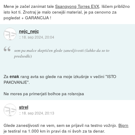
Mene je začel zanimat tale
Ssangyong Torres EVX
. Iščem približno
isto kot ti. Znotraj je malo cenejši material, je pa cenovno za
pogledat + GARANCIJA !
nejc_nejc
::
18. sep 2024, 20:04
sem pa malce skeptičen glede zanesljivosti (lahko da so to
predsodki)
Za
rang avta so glede na moje izkušnje v večini "ISTO
enak
PAKOVANJE".
Ne mores pa primerjati bolhce pa rolsrojsa
strel
::
18. sep 2024, 20:13
Glede zanesljivosti ne vem, sem se prijavil na testno vožnjo.
Bjorn
je testiral na 1.000 km in pravi da ni švoh za ta denar.