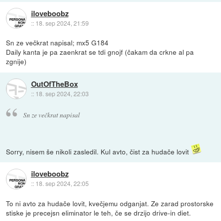
iloveboobz
::
18. sep 2024, 21:59
Sn ze večkrat napisal; mx5 G184
Daily kanta je pa zaenkrat se tdi gnojf (čakam da crkne al pa
zgnije)
OutOfTheBox
::
18. sep 2024, 22:03
Sn ze večkrat napisal
Sorry, nisem še nikoli zasledil. Kul avto, čist za hudače lovit
iloveboobz
::
18. sep 2024, 22:05
To ni avto za hudače lovit, kvečjemu odganjat. Ze zarad prostorske
stiske je precejsn eliminator le teh, če se drzijo drive-in diet.