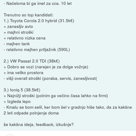
- Načeloma bi ga imel za cca. 10 let
Trenutno so top kandidati:
1.) Toyota Corola 2.0 hybrid (31.5k€)
+ zanesljiv avto
+ majhni stroški
+ relativno nizka cena
- majhen tank
- relativno majhen prtljažnik (590L)
2.) VW Passat 2.0 TDI (38k€)
+ Dobro se vozi (narejen je za dolge vožnje)
+ ima veliko prostora
- višji overall stroški (poraba, servis, zanesljivost(
3.) Ioniq 5 (38.5k€)
+ Najnižji stroški (polnim ga večino časa lahko na firmi)
+ Izgleda lepo
- Kmalu se bom selil, ker bom šel v gradnjo hiše tako, da za kakšne
2 leti odpade polnjenje doma
še kakšna ideja, feedback, izkušnje?