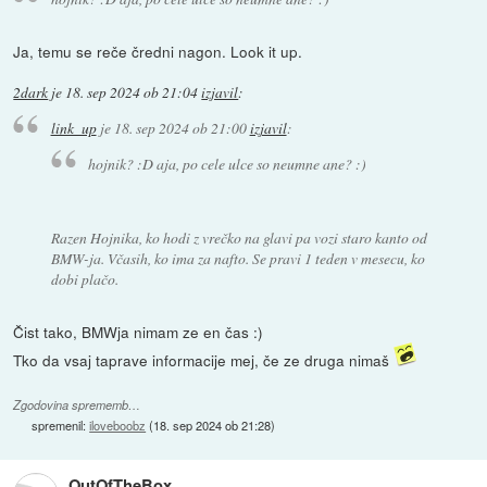
Ja, temu se reče čredni nagon. Look it up.
2dark
je
18. sep 2024 ob 21:04
izjavil
:
link_up
je
18. sep 2024 ob 21:00
izjavil
:
hojnik? :D aja, po cele ulce so neumne ane? :)
Razen Hojnika, ko hodi z vrečko na glavi pa vozi staro kanto od
BMW-ja. Včasih, ko ima za nafto. Se pravi 1 teden v mesecu, ko
dobi plačo.
Čist tako, BMWja nimam ze en čas :)
Tko da vsaj taprave informacije mej, če ze druga nimaš
Zgodovina sprememb…
spremenil:
iloveboobz
(
18. sep 2024 ob 21:28
)
OutOfTheBox