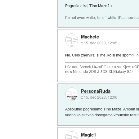
Pogrešate kaj Tino Maze?:>
I'm not even white, I'm off-white. It's a new ra
Machete
::
15. dec 2023, 12:05
Ne. Celo znerviral si me, ko si me spomnil n
LC1000|Asrock-H470PG|i7-10700K|2x16G
new Nintendo 2DS & 3DS XL|Galaxy S24+
PersonaRuda
::
15. dec 2023, 12:06
Absolutno pogrešamo Tino Maze. Ampak ona je
vedno kolektivno dosegamo vrhunske rezul
Magic1