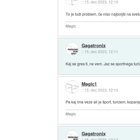
::
15. dec 2023, 12:10
To je tudi problem, če niso najboljši na svetu
Magic
Gagatronix
::
15. dec 2023, 12:11
Kaj se gres ti, ne vem. Jaz se sportnega tur
Magic1
::
15. dec 2023, 12:13
Pa kaj ima veze ali je šport, turizem, kopanj
Magic
Gagatronix
::
15. dec 2023, 12:14