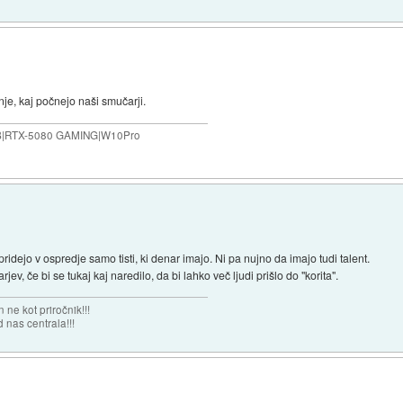
nje, kaj počnejo naši smučarji.
B|RTX-5080 GAMING|W10Pro
ridejo v ospredje samo tisti, ki denar imajo. Ni pa nujno da imajo tudi talent.
ev, če bi se tukaj kaj naredilo, da bi lahko več ljudi prišlo do "korita".
 ne kot priročnik!!!
 nas centrala!!!