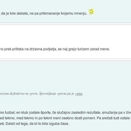
l, da je tole debata, ne pa prikimavanje tvojemu mnenju.
dno prek pritiska na državna podjetja, se naj grejo turizem zarad mene.
turizma definitivno ne grem. Spremljanje sporta pa je
zame
uzbal; en klub (ostale športe, če slučajno zasledim rezultate, smučanje pa v živo n
ed tekmo, med tekmo in po tekmi meni osebno dosti pomeni. Pa srečaš tudi ostale lju
eš. Daleč od tega, da bi to bila izguba časa.