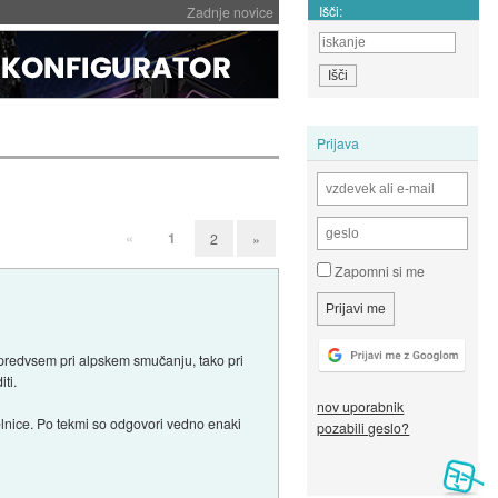
Išči:
Zadnje novice
Prijava
«
1
2
»
Zapomni si me
 predvsem pri alpskem smučanju, tako pri
ti.
nov uporabnik
delnice. Po tekmi so odgovori vedno enaki
pozabili geslo?