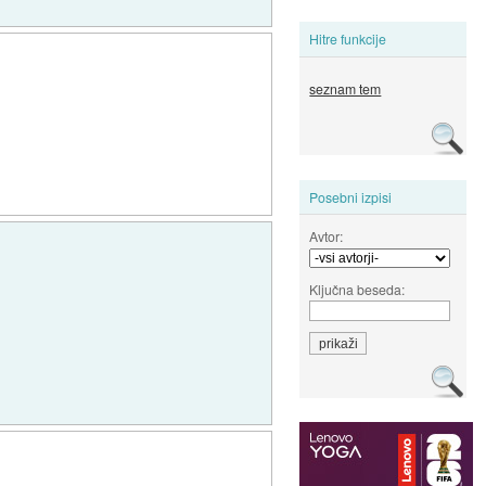
Hitre funkcije
seznam tem
Posebni izpisi
Avtor:
Ključna beseda: