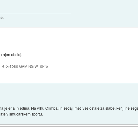
ce.
a njen obstoj.
B|RTX-5080 GAMING|W10Pro
 ena in edina. Na vrhu Olimpa. In sedaj imeti vse ostale za slabe, ker ji ne sega
tate v smučarskem športu.