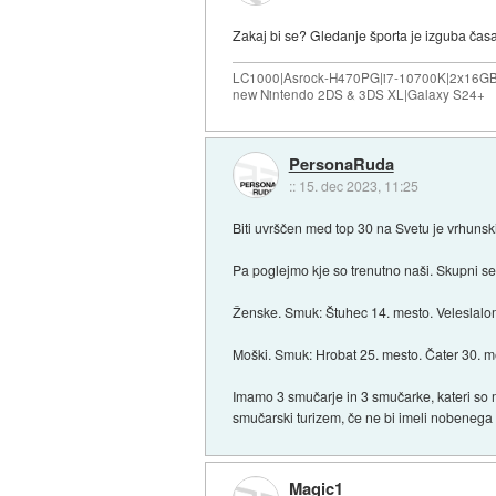
Zakaj bi se? Gledanje športa je izguba časa, 
LC1000|Asrock-H470PG|i7-10700K|2x16G
new Nintendo 2DS & 3DS XL|Galaxy S24+
PersonaRuda
::
15. dec 2023, 11:25
Biti uvrščen med top 30 na Svetu je vrhunski 
Pa poglejmo kje so trenutno naši. Skupni se
Ženske. Smuk: Štuhec 14. mesto. Veleslalom
Moški. Smuk: Hrobat 25. mesto. Čater 30. m
Imamo 3 smučarje in 3 smučarke, kateri so m
smučarski turizem, če ne bi imeli nobenega 
Magic1