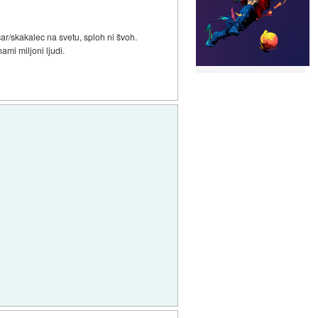
učar/skakalec na svetu, sploh ni švoh.
ami miljoni ljudi.