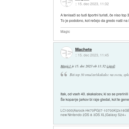
::
15. dec 2023, 11:32
A tenisači so tudi športni turisti, če niso t
To je podobno, kot rečejo da gredo naši na E
Magic
Machete
::
15. dec 2023, 11:45
Magic1
je
15. dec 2023 ob 11:32
izjavil
:
Biti top 30 smučar/skakalec na svetu, splo
Itak, od vseh 40. skakalcev, ki so se prerinili 
Še kopanje jarkov bi raje gledal, kot te gen
LC1000|Asrock-H470PG|i7-10700K|2x16G
new Nintendo 2DS & 3DS XL|Galaxy S24+