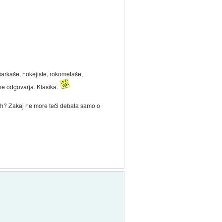
šarkaše, hokejiste, rokometaše,
ne odgovarja. Klasika.
kah? Zakaj ne more teči debata samo o