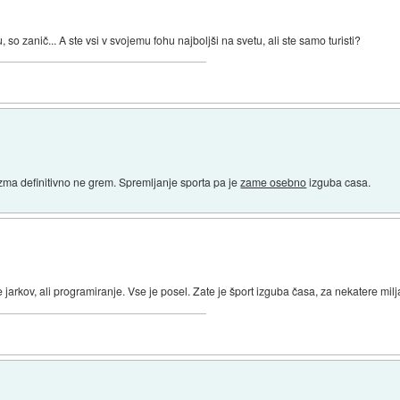
, so zanič... A ste vsi v svojemu fohu najboljši na svetu, ali ste samo turisti?
izma definitivno ne grem. Spremljanje sporta pa je
zame osebno
izguba casa.
e jarkov, ali programiranje. Vse je posel. Zate je šport izguba časa, za nekatere mil