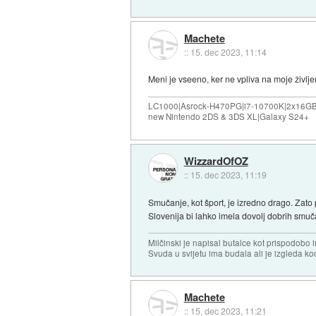
Machete
::
15. dec 2023, 11:14
Meni je vseeno, ker ne vpliva na moje življe
LC1000|Asrock-H470PG|i7-10700K|2x16G
new Nintendo 2DS & 3DS XL|Galaxy S24+
WizzardOfOZ
::
15. dec 2023, 11:19
Smučanje, kot šport, je izredno drago. Zato p
Slovenija bi lahko imela dovolj dobrih smučarj
Milčinski je napisal butalce kot prispodobo in
Svuda u svijetu ima budala ali je izgleda kod
Machete
::
15. dec 2023, 11:21