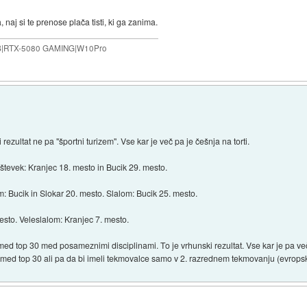
naj si te prenose plača tisti, ki ga zanima.
B|RTX-5080 GAMING|W10Pro
rezultat ne pa "športni turizem". Vse kar je več pa je češnja na torti.
števek: Kranjec 18. mesto in Bucik 29. mesto.
: Bucik in Slokar 20. mesto. Slalom: Bucik 25. mesto.
esto. Veleslalom: Kranjec 7. mesto.
ed top 30 med posameznimi disciplinami. To je vrhunski rezultat. Vse kar je pa več,
med top 30 ali pa da bi imeli tekmovalce samo v 2. razrednem tekmovanju (evropski