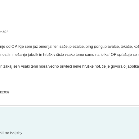
op 30?
je od OP. Kje sem jaz omenjal tenisače, plezalce, ping pong, plavalce, tekače, ko
nost in mešanje jabolk in hrušk v čisto vsako temo samo na to kar OP sprašuje se 
n zakaj se v vsaki temi mora vedno privleči neke hruške not, če je govora o jabol
12:03
)
ili se boljsi:>