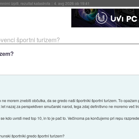
eto za večkratno uporabo
::
4. avg 2026 ob 19:41
venci športni turizem?
izem?
 ne morem znebiti občutka, da se gredo naši športniki športni turizem. To opažam
let nazaj za perspektiven smučarski narod, tega zdaj definitivno ne moremo več trdi
am se kdo uvrsti med top 10, in to je pač to. Večinoma pa končujemo pri repu razpre
vrhunski športniki gredo športni turizem?