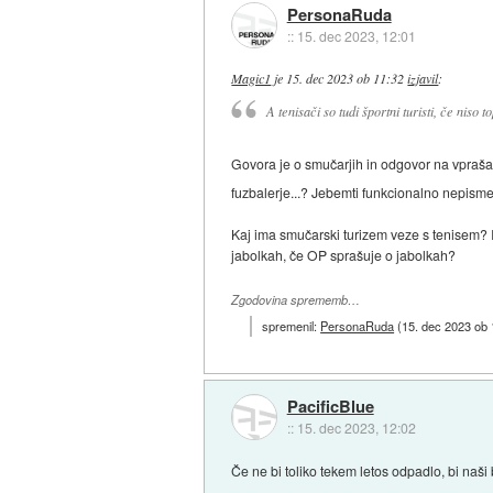
PersonaRuda
::
15. dec 2023, 12:01
Magic1
je
15. dec 2023 ob 11:32
izjavil
:
A tenisači so tudi športni turisti, če niso t
Govora je o smučarjih in odgovor na vprašan
fuzbalerje...? Jebemti funkcionalno nepisme
Kaj ima smučarski turizem veze s tenisem? I
jabolkah, če OP sprašuje o jabolkah?
Zgodovina sprememb…
spremenil:
PersonaRuda
(
15. dec 2023 ob 
PacificBlue
::
15. dec 2023, 12:02
Če ne bi toliko tekem letos odpadlo, bi naši b