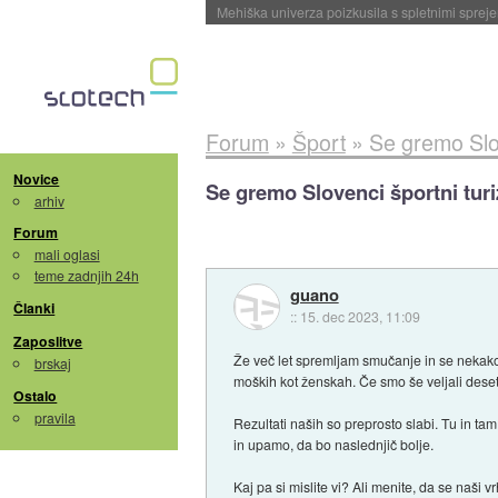
Evropska vesoljska agencija razvija svojo rak
Forum
»
Šport
»
Se gremo Slo
Novice
Se gremo Slovenci športni tur
arhiv
Forum
mali oglasi
teme zadnjih 24h
guano
Članki
::
15. dec 2023, 11:09
Zaposlitve
Že več let spremljam smučanje in se nekako
brskaj
moških kot ženskah. Če smo še veljali deset 
Ostalo
pravila
Rezultati naših so preprosto slabi. Tu in t
in upamo, da bo naslednjič bolje.
Kaj pa si mislite vi? Ali menite, da se naši 