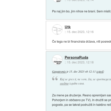
Pa naj jim bo, jim nihce ne brani. Sem misli
Utk
::
15. dec 2023, 12:16
Če tega ne bi financirala država, niti posre
PersonaRuda
::
15. dec 2023, 12:18
Gagatronix
je
15. dec 2023 ob 12:11
izjavil
:
Kaj se gres ti, ne vem. Jaz se sportnega 
osebno
izguba casa.
Za mene pa druženje. Resno spremljam samo f
Pohorjem in občasno po TV). In družiti se pr
pogosto, pa se takrat podružiš in kakšno reč