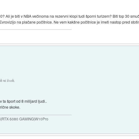
op 30? Ali je biti v NBA večinoma na rezervni klopi tudi šporni turizem? Biti top 30 sm
vrovizijo na plačane počitnice. Ne vem kakšne počitnice je imeti nastop pred stotin
h ni švoh.
v ta šport od 8 milijard ljudi..
erične skoke.
B|RTX-5080 GAMING|W10Pro