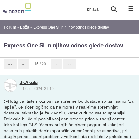
☰
Forum
»
Loža
»
Express One Si in njihov odnos glede dostav
Express One Si in njihov odnos glede dostav
15
/ 20
««
«
»
»»
dr.Akula
::
12. jul 2024, 21:10
@Hotig Ja, tiste možnosti za spremembo dostave so tam samo "za
lepše". Je sicer logično da ne moreš v real-time spreminjat
dostave, takrat ko je že v vozilu, kater kurir bo vse to spremljal.
Delovalo bi, če bi poslali vsaj dan preden pride v zadnji center,
tako kot ima GLS (čeprav pri njih še nisem pogruntal zakaj pri
nekaterih paketih dobim sporočilo za možnost preusmeritve, pri
drugih pa ne - pa ni problem v velikosti, da ne bi šel v paketomat).