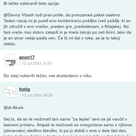
Bi lahko odstranili tiste opcije.
@Denny Včasih tudi prav pride, da prevzameš paket osebno.
Teden nazaj mi je pustil eno kombinirano pošiljko (več pošiljk, ki so
jih združili v eno vrečko, preden gre, predvidevam, s Kitajske). No
tam vreče niso dobro zalepili in je imela luknjo po celi širini, tako da
je en stvar nekje padla ven. Če bi mi dal v roke, se je to takoj
videlo.
anon17
::
12. jul 2024, 21:51
Do zdaj nobenih težav, vse dostavljeno v roku.
hotig
::
13. jul 2024, 08:30
@dr.Akula
Sej to, da so te možnosti tam samo "za lepše" sem se jst naučil v
lastnem primeru. Ampak te možnosti so omogočene samo z njihovo
(slovensko) sledilno številko, ki pa jo dobiš v sms-u šele tisti dan,
kot je tudi predvidena dostava (vsaj pri meni je bilo vedno tako). In