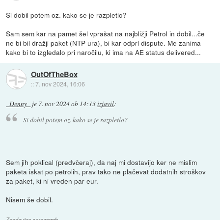
Si dobil potem oz. kako se je razpletlo?
Sam sem kar na pamet šel vprašat na najbližji Petrol in dobil...če
ne bi bil dražji paket (NTP ura), bi kar odprl dispute. Me zanima
kako bi to izgledalo pri naročilu, ki ima na AE status delivered...
OutOfTheBox
::
7. nov 2024, 16:06
_Denny_
je
7. nov 2024 ob 14:13
izjavil
:
Si dobil potem oz. kako se je razpletlo?
Sem jih poklical (predvčeraj), da naj mi dostavijo ker ne mislim
paketa iskat po petrolih, prav tako ne plačevat dodatnih stroškov
za paket, ki ni vreden par eur.
Nisem še dobil.
Zgodovina sprememb…