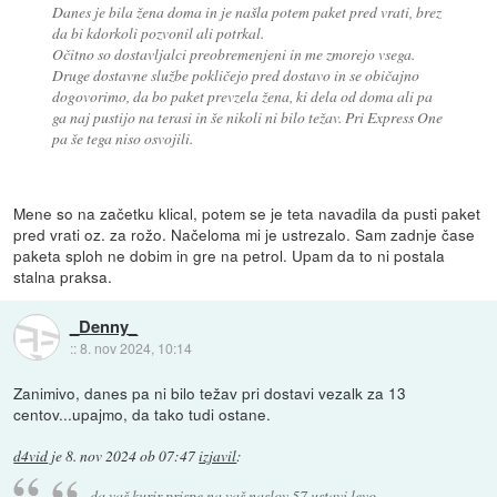
Danes je bila žena doma in je našla potem paket pred vrati, brez
da bi kdorkoli pozvonil ali potrkal.
Očitno so dostavljalci preobremenjeni in me zmorejo vsega.
Druge dostavne službe pokličejo pred dostavo in se običajno
dogovorimo, da bo paket prevzela žena, ki dela od doma ali pa
ga naj pustijo na terasi in še nikoli ni bilo težav. Pri Express One
pa še tega niso osvojili.
Mene so na začetku klical, potem se je teta navadila da pusti paket
pred vrati oz. za rožo. Načeloma mi je ustrezalo. Sam zadnje čase
paketa sploh ne dobim in gre na petrol. Upam da to ni postala
stalna praksa.
_Denny_
::
8. nov 2024, 10:14
Zanimivo, danes pa ni bilo težav pri dostavi vezalk za 13
centov...upajmo, da tako tudi ostane.
d4vid
je
8. nov 2024 ob 07:47
izjavil
:
da vaš kurir prispe na vaš naslov 57 ustavi levo