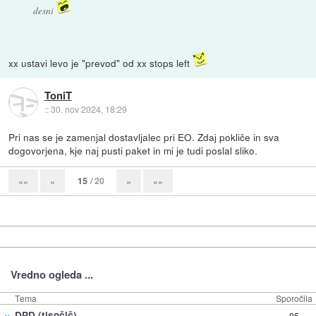
desni
xx ustavi levo je "prevod" od xx stops left
ToniT
::
30. nov 2024, 18:29
Pri nas se je zamenjal dostavljalec pri EO. Zdaj pokliče in sva
dogovorjena, kje naj pusti paket in mi je tudi poslal sliko.
15
/ 20
««
«
»
»»
Vredno ogleda ...
Tema
Sporočila
»
DPD (tisočič)
85