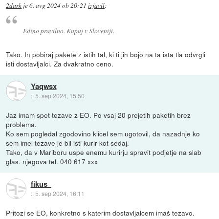
2dark
je
6. avg 2024 ob 20:21
izjavil
:
Edino pravilno. Kupuj v Sloveniji.
Tako. In pobiraj pakete z istih tal, ki ti jih bojo na ta ista tla odvrgli
isti dostavljalci. Za dvakratno ceno.
Yaqwsx
::
5. sep 2024, 15:50
Jaz imam spet tezave z EO. Po vsaj 20 prejetih paketih brez
problema.
Ko sem pogledal zgodovino klicel sem ugotovil, da nazadnje ko
sem imel tezave je bil isti kurir kot sedaj.
Tako, da v Mariboru uspe enemu kurirju spravit podjetje na slab
glas. njegova tel. 040 617 xxx
fikus_
::
5. sep 2024, 16:11
Pritozi se EO, konkretno s katerim dostavljalcem imaš tezavo.