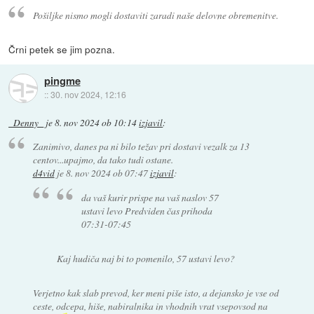
Pošiljke nismo mogli dostaviti zaradi naše delovne obremenitve.
Črni petek se jim pozna.
pingme
::
30. nov 2024, 12:16
_Denny_
je
8. nov 2024 ob 10:14
izjavil
:
Zanimivo, danes pa ni bilo težav pri dostavi vezalk za 13
centov...upajmo, da tako tudi ostane.
d4vid
je
8. nov 2024 ob 07:47
izjavil
:
da vaš kurir prispe na vaš naslov 57
ustavi levo Predviden čas prihoda
07:31-07:45
Kaj hudiča naj bi to pomenilo, 57 ustavi levo?
Verjetno kak slab prevod, ker meni piše isto, a dejansko je vse od
ceste, odcepa, hiše, nabiralnika in vhodnih vrat vsepovsod na