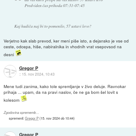
Predviden čas prihoda 07:31-07:45
Kaj hudiča naj bi to pomenilo, 57 ustavi levo?
Verjetno kak slab prevod, ker meni piše isto, a dejansko je vse od
ceste, odcepa, hiše, nabiralnika in vhodnih vrat vsepovsod na
desni
Gregor P
::
15. nov 2024, 10:43
Mene tudi zanima, kako tole spremljanje v živo deluje. Ravnokar
prihaja ... upam, da na pravi naslov, če ne ga bom šel lovit s
kolesom
Zgodovina sprememb…
spremenil:
Gregor P
(
15. nov 2024 ob 10:44
)
Gregor P