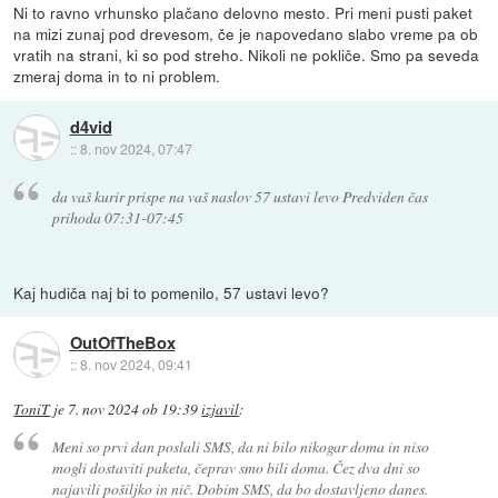
Ni to ravno vrhunsko plačano delovno mesto. Pri meni pusti paket
na mizi zunaj pod drevesom, če je napovedano slabo vreme pa ob
vratih na strani, ki so pod streho. Nikoli ne pokliče. Smo pa seveda
zmeraj doma in to ni problem.
d4vid
::
8. nov 2024, 07:47
da vaš kurir prispe na vaš naslov 57 ustavi levo Predviden čas
prihoda 07:31-07:45
Kaj hudiča naj bi to pomenilo, 57 ustavi levo?
OutOfTheBox
::
8. nov 2024, 09:41
ToniT
je
7. nov 2024 ob 19:39
izjavil
:
Meni so prvi dan poslali SMS, da ni bilo nikogar doma in niso
mogli dostaviti paketa, čeprav smo bili doma. Čez dva dni so
najavili pošiljko in nič. Dobim SMS, da bo dostavljeno danes.