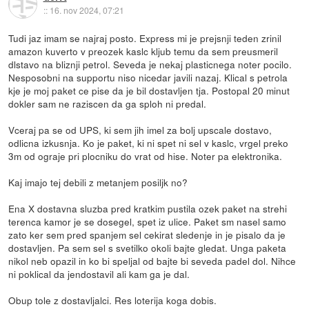
::
16. nov 2024, 07:21
Tudi jaz imam se najraj posto. Express mi je prejsnji teden zrinil
amazon kuverto v preozek kaslc kljub temu da sem preusmeril
dlstavo na bliznji petrol. Seveda je nekaj plasticnega noter pocilo.
Nesposobni na supportu niso nicedar javili nazaj. Klical s petrola
kje je moj paket ce pise da je bil dostavljen tja. Postopal 20 minut
dokler sam ne raziscen da ga sploh ni predal.
Vceraj pa se od UPS, ki sem jih imel za bolj upscale dostavo,
odlicna izkusnja. Ko je paket, ki ni spet ni sel v kaslc, vrgel preko
3m od ograje pri plocniku do vrat od hise. Noter pa elektronika.
Kaj imajo tej debili z metanjem posiljk no?
Ena X dostavna sluzba pred kratkim pustila ozek paket na strehi
terenca kamor je se dosegel, spet iz ulice. Paket sm nasel samo
zato ker sem pred spanjem sel cekirat sledenje in je pisalo da je
dostavljen. Pa sem sel s svetilko okoli bajte gledat. Unga paketa
nikol neb opazil in ko bi speljal od bajte bi seveda padel dol. Nihce
ni poklical da jendostavil ali kam ga je dal.
Obup tole z dostavljalci. Res loterija koga dobis.