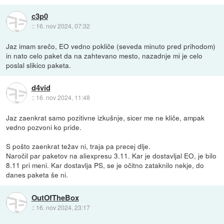
c3p0
::
16. nov 2024, 07:32
Jaz imam srečo, EO vedno pokliče (seveda minuto pred prihodom)
in nato celo paket da na zahtevano mesto, nazadnje mi je celo
poslal slikico paketa.
d4vid
::
16. nov 2024, 11:48
Jaz zaenkrat samo pozitivne izkušnje, sicer me ne kliče, ampak
vedno pozvoni ko pride.
S pošto zaenkrat težav ni, traja pa precej dlje.
Naročil par paketov na aliexpresu 3.11. Kar je dostavljal EO, je bilo
8.11 pri meni. Kar dostavlja PS, se je očitno zataknilo nekje, do
danes paketa še ni.
OutOfTheBox
::
16. nov 2024, 23:17