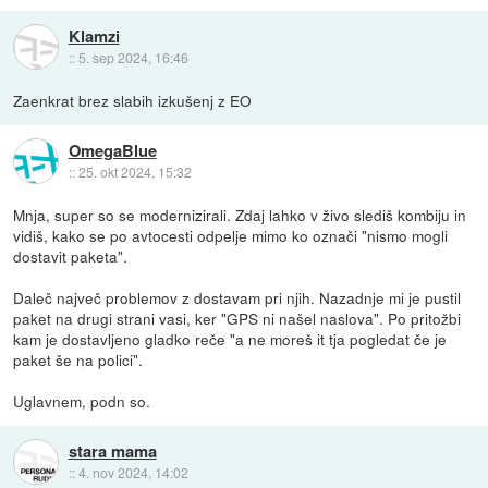
Klamzi
::
5. sep 2024, 16:46
Zaenkrat brez slabih izkušenj z EO
OmegaBlue
::
25. okt 2024, 15:32
Mnja, super so se modernizirali. Zdaj lahko v živo slediš kombiju in
vidiš, kako se po avtocesti odpelje mimo ko označi "nismo mogli
dostavit paketa".
Daleč največ problemov z dostavam pri njih. Nazadnje mi je pustil
paket na drugi strani vasi, ker "GPS ni našel naslova". Po pritožbi
kam je dostavljeno gladko reče "a ne moreš it tja pogledat če je
paket še na polici".
Uglavnem, podn so.
stara mama
::
4. nov 2024, 14:02