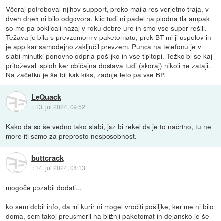
Včeraj potreboval njihov support, preko maila res verjetno traja, v
dveh dneh ni bilo odgovora, klic tudi ni padel na plodna tla ampak
so me pa poklicali nazaj v roku dobre ure in smo vse super rešili.
Težava je bila s prevzemom v paketomatu, prek BT mi ji uspelov in
je app kar samodejno zaključil prevzem. Punca na telefonu je v
slabi minutki ponovno odprla pošiljko in vse tipitopi. Težko bi se kaj
pritoževal, sploh ker običajna dostava tudi (skoraj) nikoli ne zataji.
Na začetku je še bil kak kiks, zadnje leto pa vse BP.
LeQuack
::
13. jul 2024, 09:52
Kako da so še vedno tako slabi, jaz bi rekel da je to načrtno, tu ne
more iti samo za preprosto nesposobnost.
buttcrack
::
14. jul 2024, 08:13
mogoče pozabil dodati...
ko sem dobil info, da mi kurir ni mogel vročiti pošiljke, ker me ni bilo
doma, sem takoj preusmeril na bližnji paketomat in dejansko je še