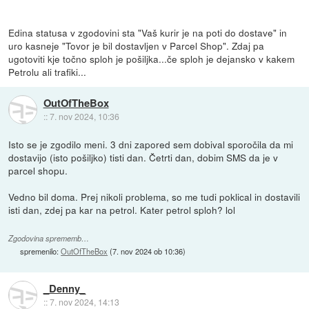
Edina statusa v zgodovini sta "Vaš kurir je na poti do dostave" in
uro kasneje "Tovor je bil dostavljen v Parcel Shop". Zdaj pa
ugotoviti kje točno sploh je pošiljka...če sploh je dejansko v kakem
Petrolu ali trafiki...
OutOfTheBox
::
7. nov 2024, 10:36
Isto se je zgodilo meni. 3 dni zapored sem dobival sporočila da mi
dostavijo (isto pošiljko) tisti dan. Četrti dan, dobim SMS da je v
parcel shopu.
Vedno bil doma. Prej nikoli problema, so me tudi poklical in dostavili
isti dan, zdej pa kar na petrol. Kater petrol sploh? lol
Zgodovina sprememb…
spremenilo:
OutOfTheBox
(
7. nov 2024 ob 10:36
)
_Denny_
::
7. nov 2024, 14:13