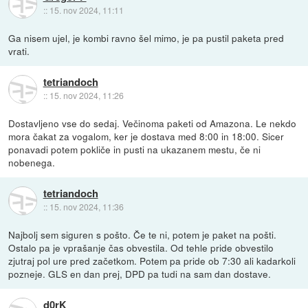
::
15. nov 2024, 11:11
Ga nisem ujel, je kombi ravno šel mimo, je pa pustil paketa pred
vrati.
tetriandoch
::
15. nov 2024, 11:26
Dostavljeno vse do sedaj. Večinoma paketi od Amazona. Le nekdo
mora čakat za vogalom, ker je dostava med 8:00 in 18:00. Sicer
ponavadi potem pokliče in pusti na ukazanem mestu, če ni
nobenega.
tetriandoch
::
15. nov 2024, 11:36
Najbolj sem siguren s pošto. Če te ni, potem je paket na pošti.
Ostalo pa je vprašanje čas obvestila. Od tehle pride obvestilo
zjutraj pol ure pred začetkom. Potem pa pride ob 7:30 ali kadarkoli
pozneje. GLS en dan prej, DPD pa tudi na sam dan dostave.
d0rK