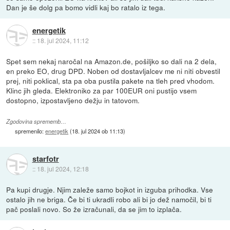
Dan je še dolg pa bomo vidli kaj bo ratalo iz tega.
energetik
::
18. jul 2024, 11:12
Spet sem nekaj naročal na Amazon.de, pošiljko so dali na 2 dela,
en preko EO, drug DPD. Noben od dostavljalcev me ni niti obvestil
prej, niti poklical, sta pa oba pustila pakete na tleh pred vhodom.
Klinc jih gleda. Elektroniko za par 100EUR oni pustijo vsem
dostopno, izpostavljeno dežju in tatovom.
Zgodovina sprememb…
spremenilo:
energetik
(
18. jul 2024 ob 11:13
)
starfotr
::
18. jul 2024, 12:18
Pa kupi drugje. Njim zaleže samo bojkot in izguba prihodka. Vse
ostalo jih ne briga. Če bi ti ukradli robo ali bi jo dež namočil, bi ti
pač poslali novo. So že izračunali, da se jim to izplača.