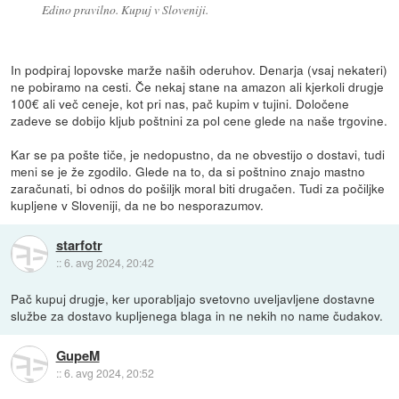
Edino pravilno. Kupuj v Sloveniji.
In podpiraj lopovske marže naših oderuhov. Denarja (vsaj nekateri)
ne pobiramo na cesti. Če nekaj stane na amazon ali kjerkoli drugje
100€ ali več ceneje, kot pri nas, pač kupim v tujini. Določene
zadeve se dobijo kljub poštnini za pol cene glede na naše trgovine.
Kar se pa pošte tiče, je nedopustno, da ne obvestijo o dostavi, tudi
meni se je že zgodilo. Glede na to, da si poštnino znajo mastno
zaračunati, bi odnos do pošiljk moral biti drugačen. Tudi za počiljke
kupljene v Sloveniji, da ne bo nesporazumov.
starfotr
::
6. avg 2024, 20:42
Pač kupuj drugje, ker uporabljajo svetovno uveljavljene dostavne
službe za dostavo kupljenega blaga in ne nekih no name čudakov.
GupeM
::
6. avg 2024, 20:52