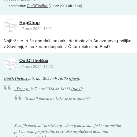
spremenilo:
OutOfTheBox
(
7. nov 2024 ob 16:06
)
HupChup
::
7. nov 2024, 16:21
Najbrž ste to že obdelali, ampak kdo dostavlja Amazonove pošiljke
v Sloveniji, ki so k nam dospele z Österreichische Post?
OutOfTheBox
::
7. nov 2024, 17:23
OutOfTheBox
je
7. nov 2024 ob 16:06
izjavil
:
_Denny_
je
7. nov 2024 ob 14:13
izjavil
:
Si dobil potem oz. kako se je razpletlo?
Sem jih poklical (predvčeraj), da naj mi dostavijo ker ne mislim
paketa iskat po petrolih, prav tako ne plačevat dodatnih
stroškov za paket, ki ni vreden par eur.