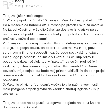
hotig
::
19. jul 2024, 12:28
Torej zaključek moje sage:
1. Včeraj popoldne 5m do 15h sem končno dobil moj paket od EO.
Po 4 mesecih od naročila oz. 1 mesec po preteku roka za dostavo.
No ja, sej včasih smo še dlje čakali za dostavo iz Kitajske pa se
nam to ni zdel problem, ampak tokrat je pa paket več kot 3 mesece
preživel v deželci pod alpami.
2. O tem sem že včeraj obvestili TIRS. V telefonskem pogovoru mi
je prijazna gospa dejala, da so oni kontaktirali EO in naj paket
sprejmem in jih o tem obvestim oz. če bodo spet kakšne težave.
Poleg tega je omenila, da imajo v zvezi z EO cel kup prijav in
podobne pakete rešujejo tudi v "paketu", da se čimprej rešijo in
zaključijo (očitno nisem edini, ki matra TIRS zaradi EO). Danes po
obvestilu mi je dejala, da bodo moj primer zaključili in da bom prejel
pisno obvestilo (o tem ali bo kakšna kazen za EO pa mi ni nič
povedala).
3. Paket je bil vidno "ponucan", vrečka je bila pač na več mestih
malo potrgana ampak glavno da vsebina znotraj izgleda ok in je
uporabna.
Torej za konec: ne se pustit nategovat, ne glede na to za katero
dostavno podjetje gre!