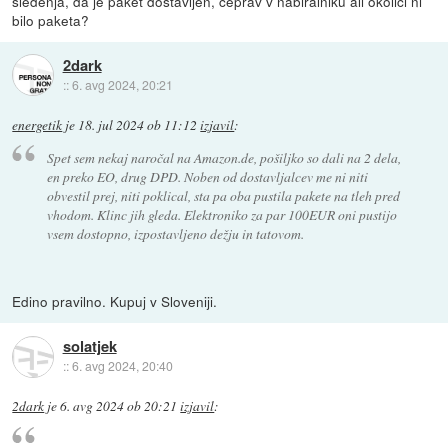
sledenja, da je paket dostavljen, ceprav v nabiralniku ali okolici ni
bilo paketa?
2dark
::
6. avg 2024, 20:21
energetik
je
18. jul 2024 ob 11:12
izjavil
:
Spet sem nekaj naročal na Amazon.de, pošiljko so dali na 2 dela,
en preko EO, drug DPD. Noben od dostavljalcev me ni niti
obvestil prej, niti poklical, sta pa oba pustila pakete na tleh pred
vhodom. Klinc jih gleda. Elektroniko za par 100EUR oni pustijo
vsem dostopno, izpostavljeno dežju in tatovom.
Edino pravilno. Kupuj v Sloveniji.
solatjek
::
6. avg 2024, 20:40
2dark
je
6. avg 2024 ob 20:21
izjavil
: