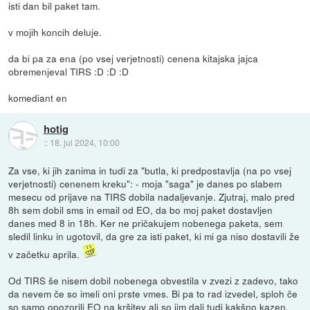
isti dan bil paket tam.
v mojih koncih deluje.
da bi pa za ena (po vsej verjetnosti) cenena kitajska jajca
obremenjeval TIRS :D :D :D
komediant en
hotig
::
18. jul 2024, 10:00
Za vse, ki jih zanima in tudi za "butla, ki predpostavlja (na po vsej
verjetnosti) cenenem kreku": - moja "saga" je danes po slabem
mesecu od prijave na TIRS dobila nadaljevanje. Zjutraj, malo pred
8h sem dobil sms in email od EO, da bo moj paket dostavljen
danes med 8 in 18h. Ker ne pričakujem nobenega paketa, sem
sledil linku in ugotovil, da gre za isti paket, ki mi ga niso dostavili že
v začetku aprila.
Od TIRS še nisem dobil nobenega obvestila v zvezi z zadevo, tako
da nevem če so imeli oni prste vmes. Bi pa to rad izvedel, sploh če
so samo opozorili EO na kršitev ali so jim dali tudi kakšno kazen.