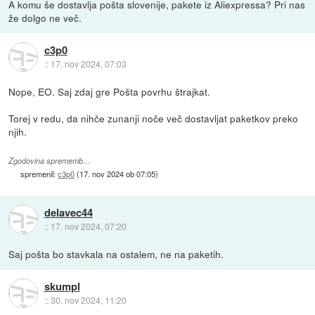
A komu še dostavlja pošta slovenije, pakete iz Aliexpressa? Pri nas
že dolgo ne več.
c3p0
::
17. nov 2024, 07:03
Nope, EO. Saj zdaj gre Pošta povrhu štrajkat.
Torej v redu, da nihče zunanji noče več dostavljat paketkov preko
njih.
Zgodovina sprememb…
spremenil:
c3p0
(
17. nov 2024 ob 07:05
)
delavec44
::
17. nov 2024, 07:20
Saj pošta bo stavkala na ostalem, ne na paketih.
skumpl
::
30. nov 2024, 11:20