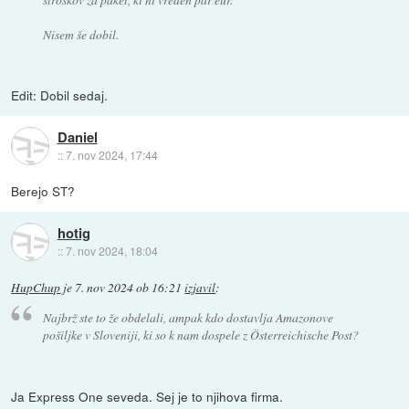
Nisem še dobil.
Edit: Dobil sedaj.
Daniel
::
7. nov 2024, 17:44
Berejo ST?
hotig
::
7. nov 2024, 18:04
HupChup
je
7. nov 2024 ob 16:21
izjavil
:
Najbrž ste to že obdelali, ampak kdo dostavlja Amazonove
pošiljke v Sloveniji, ki so k nam dospele z Österreichische Post?
Ja Express One seveda. Sej je to njihova firma.