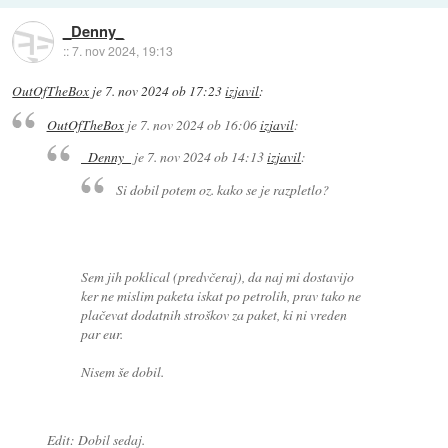
_Denny_
::
7. nov 2024, 19:13
OutOfTheBox
je
7. nov 2024 ob 17:23
izjavil
:
OutOfTheBox
je
7. nov 2024 ob 16:06
izjavil
:
_Denny_
je
7. nov 2024 ob 14:13
izjavil
:
Si dobil potem oz. kako se je razpletlo?
Sem jih poklical (predvčeraj), da naj mi dostavijo
ker ne mislim paketa iskat po petrolih, prav tako ne
plačevat dodatnih stroškov za paket, ki ni vreden
par eur.
Nisem še dobil.
Edit: Dobil sedaj.