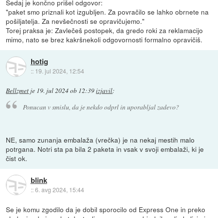
Sedaj je končno prišel odgovor:
"paket smo priznali kot izgubljen. Za povračilo se lahko obrnete na
pošiljatelja. Za nevšečnosti se opravičujemo."
Torej praksa je: Zavlečeš postopek, da gredo roki za reklamacijo
mimo, nato se brez kakršnekoli odgovornosti formalno opravičiš.
hotig
::
19. jul 2024, 12:54
Bellzmet
je
19. jul 2024 ob 12:39
izjavil
:
Ponucan v smislu, da je nekdo odprl in uporabljal zadevo?
NE, samo zunanja embalaža (vrečka) je na nekaj mestih malo
potrgana. Notri sta pa bila 2 paketa in vsak v svoji embalaži, ki je
čist ok.
blink
::
6. avg 2024, 15:44
Se je komu zgodilo da je dobil sporocilo od Express One in preko