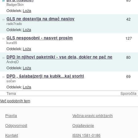
BadgerSkin
Oddelek:
Loža
»
GLS ne dostavlja na dmač naslov
42
rado7rado
Oddelek:
Loža
»
GLS nesposobni - nasvet prosim
127
kura55
Oddelek:
Loža
»
DPD in njihovi paketniki - vse dela, dokler ne pač ne
80
AndrejO
Oddelek:
Loža
»
DPD , šalabajzerji na kubik...kaj storiti
69
sočan
Oddelek:
Loža
Tema
Sporočila
Več podobnih tem
Pravila
Večina pravic pridržanih
Odgovornost
Oglaševanje
Kontakt
ISSN 1581-0186