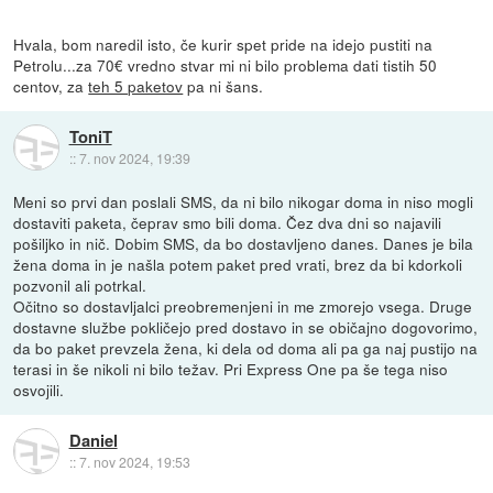
Hvala, bom naredil isto, če kurir spet pride na idejo pustiti na
Petrolu...za 70€ vredno stvar mi ni bilo problema dati tistih 50
centov, za
teh 5 paketov
pa ni šans.
ToniT
::
7. nov 2024, 19:39
Meni so prvi dan poslali SMS, da ni bilo nikogar doma in niso mogli
dostaviti paketa, čeprav smo bili doma. Čez dva dni so najavili
pošiljko in nič. Dobim SMS, da bo dostavljeno danes. Danes je bila
žena doma in je našla potem paket pred vrati, brez da bi kdorkoli
pozvonil ali potrkal.
Očitno so dostavljalci preobremenjeni in me zmorejo vsega. Druge
dostavne službe pokličejo pred dostavo in se običajno dogovorimo,
da bo paket prevzela žena, ki dela od doma ali pa ga naj pustijo na
terasi in še nikoli ni bilo težav. Pri Express One pa še tega niso
osvojili.
Daniel
::
7. nov 2024, 19:53