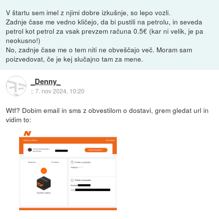
V štartu sem imel z njimi dobre izkušnje, so lepo vozli.
Zadnje čase me vedno kličejo, da bi pustili na petrolu, in seveda
petrol kot petrol za vsak prevzem računa 0.5€ (kar ni velik, je pa
neokusno!)
No, zadnje čase me o tem niti ne obveščajo več. Moram sam
poizvedovat, če je kej slučajno tam za mene.
_Denny_
::
7. nov 2024, 10:20
Wtf? Dobim email in sms z obvestilom o dostavi, grem gledat url in
vidim to: