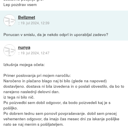
Lep pozdrav vsem
Bellzmet
::
19. jul 2024, 12:39
Ponucan v smislu, da je nekdo odprl in uporabljal zadevo?
nunya
::
19. jul 2024, 12:47
Izkušnja mojega očeta:
Primer poslovanja pri mojem naročilu:
Naročeno in plačano blago naj bi bilo (glede na napoved)
dostavljeno. dostava ni bila izvedena in o poslali obvestilo, da bo to
narejeno naslednji delovni dan.
iz tega ni bilo nič.
Po poizvedbi sem dobil odgovor, da bodo poizvedeli kaj je s
pošiljko.
Po dobrem tednu sem ponovil povpraševanje. dobil sem precej
vehementen odgovor, da imajo čas mesec dni za iskanje pošiljke
nato se naj menim s pošiljateljem.