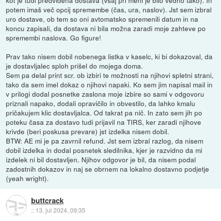
potem imaš več opcij spremembe (čas, ura, naslov). Jst sem izbral
uro dostave, ob tem so oni avtomatsko spremenili datum in na
koncu zapisali, da dostava ni bila možna zaradi moje zahteve po
spremembi naslova. Go figure!
Prav tako nisem dobil nobenega listka v kaselc, ki bi dokazoval, da
je dostavljalec sploh prišel do mojega doma.
Sem pa delal print scr. ob izbiri te možnosti na njihovi spletni strani,
tako da sem imel dokaz o njihovi napaki. Ko sem jim napisal mail in
v prilogi dodal posnetke zaslona moje izbire so sami v odgovoru
priznali napako, dodali opravičilo in obvestilo, da lahko kmalu
pričakujem klic dostavljalca. Od takrat pa nič. In zato sem jih po
poteku časa za dostavo tudi prijavil na TIRS, ker zaradi njihove
krivde (beri poskusa prevare) jst izdelka nisem dobil.
BTW: AE mi je pa zavrnil refund. Jst sem izbral razlog, da nisem
dobil izdelka in dodal posnetek sledilnika, kjer je razvidno da mi
izdelek ni bil dostavljen. Njihov odgovor je bil, da nisem podal
zadostnih dokazov in naj se obrnem na lokalno dostavno podjetje
(yeah wright).
buttcrack
::
13. jul 2024, 09:35