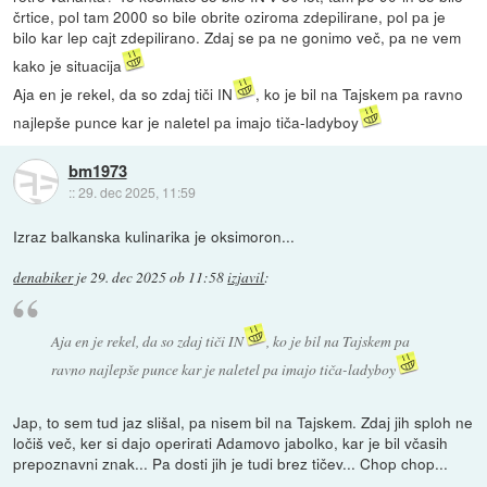
črtice, pol tam 2000 so bile obrite oziroma zdepilirane, pol pa je
bilo kar lep cajt zdepilirano. Zdaj se pa ne gonimo več, pa ne vem
kako je situacija
Aja en je rekel, da so zdaj tiči IN
, ko je bil na Tajskem pa ravno
najlepše punce kar je naletel pa imajo tiča-ladyboy
bm1973
::
29. dec 2025, 11:59
Izraz balkanska kulinarika je oksimoron...
denabiker
je
29. dec 2025 ob 11:58
izjavil
:
Aja en je rekel, da so zdaj tiči IN
, ko je bil na Tajskem pa
ravno najlepše punce kar je naletel pa imajo tiča-ladyboy
Jap, to sem tud jaz slišal, pa nisem bil na Tajskem. Zdaj jih sploh ne
ločiš več, ker si dajo operirati Adamovo jabolko, kar je bil včasih
prepoznavni znak... Pa dosti jih je tudi brez tičev... Chop chop...