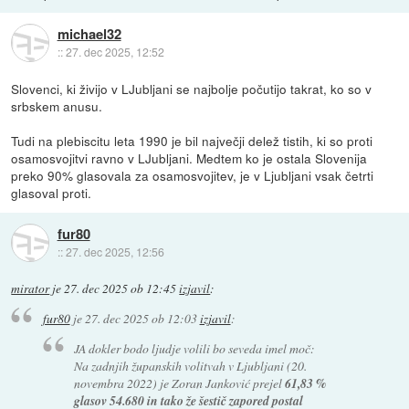
michael32
::
27. dec 2025, 12:52
Slovenci, ki živijo v LJubljani se najbolje počutijo takrat, ko so v
srbskem anusu.
Tudi na plebiscitu leta 1990 je bil največji delež tistih, ki so proti
osamosvojitvi ravno v LJubljani. Medtem ko je ostala Slovenija
preko 90% glasovala za osamosvojitev, je v Ljubljani vsak četrti
glasoval proti.
fur80
::
27. dec 2025, 12:56
mirator
je
27. dec 2025 ob 12:45
izjavil
:
fur80
je
27. dec 2025 ob 12:03
izjavil
:
JA dokler bodo ljudje volili bo seveda imel moč:
Na zadnjih županskih volitvah v Ljubljani (20.
novembra 2022) je Zoran Janković prejel
61,83 %
glasov 54.680 in tako že šestič zapored postal