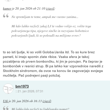
kumer
je
20. jan 2026 ob 21:10
izjavil
:
Ne spremljam te teme, ampak me vseeno zanima...
Mi kdo lahko razloži zakaj LJ še vedno volijo oz. volite tega
pokvarjenega tipa, njegove sinčke in razvejano hobotnico
pokvarjenih ljudi, ki so pokradli na milijone evrov?
to so isti ljudje, ki so volili Goloba/Janša itd. To so kure brez
pameti, ki imajo spomin zlate ribice. Vsaka afera je takoj
pozabljena ob prvem bombončku, ki jim je ponujen. Pa čeprav je
bombonček v resnici strup. Bi pa lahko kar vzporednice naredili z
Stockholm sindromom, da ovce na koncu še zagovarjajo svojega
mučitelja. Pač podrejeni pasji položaj.
bm1973
::
21. jan 2026, 07:31
Utk
je
20. jan 2026 ob 16:13
izjavil
:
Mi lahko kdo razloži to ljubljansko pamet?