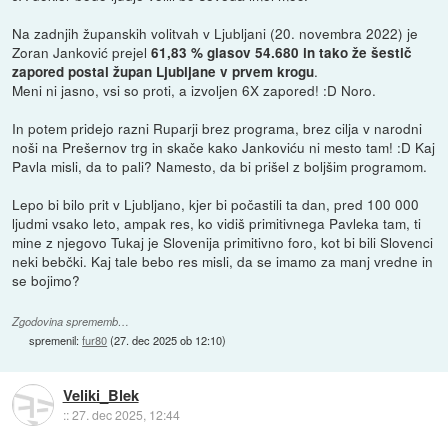
Na zadnjih županskih volitvah v Ljubljani (20. novembra 2022) je
Zoran Janković prejel
61,83 % glasov 54.680 in tako že šestič
.
zapored postal župan Ljubljane v prvem krogu
Meni ni jasno, vsi so proti, a izvoljen 6X zapored! :D Noro.
In potem pridejo razni Ruparji brez programa, brez cilja v narodni
noši na Prešernov trg in skače kako Jankoviću ni mesto tam! :D Kaj
Pavla misli, da to pali? Namesto, da bi prišel z boljšim programom.
Lepo bi bilo prit v Ljubljano, kjer bi počastili ta dan, pred 100 000
ljudmi vsako leto, ampak res, ko vidiš primitivnega Pavleka tam, ti
mine z njegovo Tukaj je Slovenija primitivno foro, kot bi bili Slovenci
neki bebčki. Kaj tale bebo res misli, da se imamo za manj vredne in
se bojimo?
Zgodovina sprememb…
spremenil:
fur80
(
27. dec 2025 ob 12:10
)
Veliki_Blek
::
27. dec 2025, 12:44