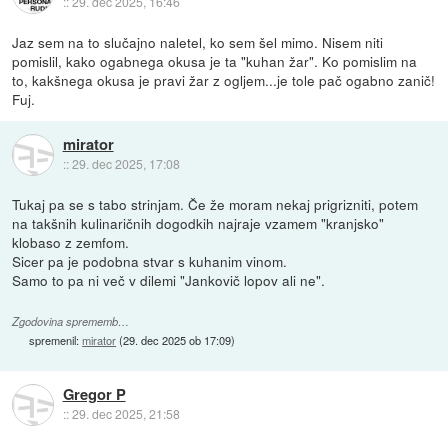
::
29. dec 2025, 16:46
Jaz sem na to slučajno naletel, ko sem šel mimo. Nisem niti
pomislil, kako ogabnega okusa je ta "kuhan žar". Ko pomislim na
to, kakšnega okusa je pravi žar z ogljem...je tole pač ogabno zanič!
Fuj.
mirator
::
29. dec 2025, 17:08
Tukaj pa se s tabo strinjam. Če že moram nekaj prigrizniti, potem
na takšnih kulinaričnih dogodkih najraje vzamem "kranjsko"
klobaso z zemfom.
Sicer pa je podobna stvar s kuhanim vinom.
Samo to pa ni več v dilemi "Jankovič lopov ali ne".
Zgodovina sprememb…
spremenil:
mirator
(
29. dec 2025 ob 17:09
)
Gregor P
::
29. dec 2025, 21:58