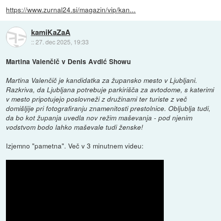
https://www.zurnal24.si/magazin/vip/kan...
kamiKaZaA
::
27. dec 2025, 19:33
Martina Valenčič v Denis Avdić Showu
Martina Valenčič je kandidatka za župansko mesto v Ljubljani.
Razkriva, da Ljubljana potrebuje parkirišča za avtodome, s katerimi
v mesto pripotujejo poslovneži z družinami ter turiste z več
domišljije pri fotografiranju znamenitosti prestolnice. Obljublja tudi,
da bo kot županja uvedla nov režim maševanja - pod njenim
vodstvom bodo lahko maševale tudi ženske!
Izjemno "pametna". Več v 3 minutnem videu: