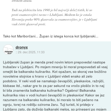
srbskem anusu.
Tudi na plebiscitu leta 1990 je bil največji delež tistih, ki so
proti osamosvojitvi ravno v LJubljani. Medtem ko je ostala
Slovenija preko 90% glasovala za osamosvojitev, je v Ljubljani
vsak četrti glasoval proti.
Tako kot Mariborčani... Župan iz istega konca kot ljubljanski...
dronyx
::
29. dec 2025, 11:33
Ljubljanski župan je menda pred novim letom prepovedal nastope
trubačev v Ljubljani. Po mojem mnenju bi moral prepovedati ali vsaj
omejiti še balkansko kulinariko. Kot opažam, so skoraj vse božično
novoletne stojnice s hrano v Ljubljani videti enako ali zelo
podobno. V neki vodi se namakajo čevapčiči, pleskavice, ražnjiči,
klobase itd., nakar gre to za par sekund na vročo ploščo in to naj
bi bila znamenita balkanska kulinarika? Ogabno! Balkanska
kulinarika niso v vodi kuhani čevapčiči in pleskavice! Kakor se jaz
razumem na balkansko kulinariko, bi moralo to biti pečeno na
ognju, torej na roštilju oziroma žaru. Tuji turisti, ki pridejo v
Ljubljano zato, da doživijo balkanski melos, so prineseni po mojem