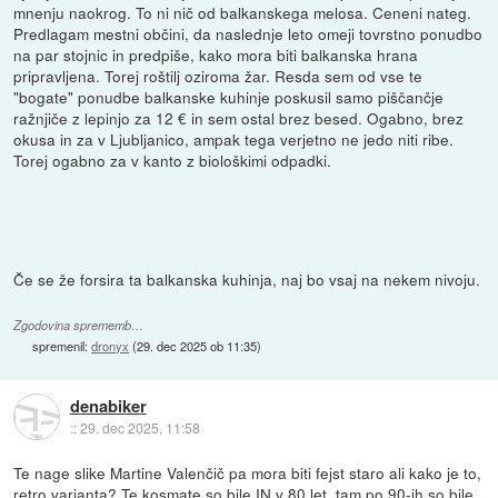
mnenju naokrog. To ni nič od balkanskega melosa. Ceneni nateg.
Predlagam mestni občini, da naslednje leto omeji tovrstno ponudbo
na par stojnic in predpiše, kako mora biti balkanska hrana
pripravljena. Torej roštilj oziroma žar. Resda sem od vse te
"bogate" ponudbe balkanske kuhinje poskusil samo piščančje
ražnjiče z lepinjo za 12 € in sem ostal brez besed. Ogabno, brez
okusa in za v Ljubljanico, ampak tega verjetno ne jedo niti ribe.
Torej ogabno za v kanto z biološkimi odpadki.
Če se že forsira ta balkanska kuhinja, naj bo vsaj na nekem nivoju.
Zgodovina sprememb…
spremenil:
dronyx
(
29. dec 2025 ob 11:35
)
denabiker
::
29. dec 2025, 11:58
Te nage slike Martine Valenčič pa mora biti fejst staro ali kako je to,
retro varianta? Te kosmate so bile IN v 80 let, tam po 90-ih so bile