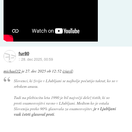
fur80
::
28. dec 2025, 00:59
michael32
je
27. dec 2025 ob 12:52
izjavil
:
Slovenci, ki živijo v LJubljani se najbolje počutijo takrat, ko so v
srbskem anusu.
Tudi na plebiscitu leta 1990 je bil največji delež tistih, ki so
proti osamosvojitvi ravno v LJubljani. Medtem ko je ostala
Slovenija preko 90% glasovala za osamosvojitev,
je v Ljubljani
vsak četrti glasoval proti
.