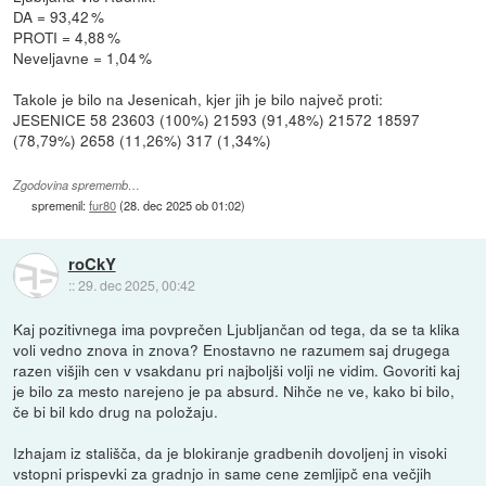
DA = 93,42 %
PROTI = 4,88 %
Neveljavne = 1,04 %
Takole je bilo na Jesenicah, kjer jih je bilo največ proti:
JESENICE 58 23603 (100%) 21593 (91,48%) 21572 18597
(78,79%) 2658 (11,26%) 317 (1,34%)
Zgodovina sprememb…
spremenil:
fur80
(
28. dec 2025 ob 01:02
)
roCkY
::
29. dec 2025, 00:42
Kaj pozitivnega ima povprečen Ljubljančan od tega, da se ta klika
voli vedno znova in znova? Enostavno ne razumem saj drugega
razen višjih cen v vsakdanu pri najboljši volji ne vidim. Govoriti kaj
je bilo za mesto narejeno je pa absurd. Nihče ne ve, kako bi bilo,
če bi bil kdo drug na položaju.
Izhajam iz stališča, da je blokiranje gradbenih dovoljenj in visoki
vstopni prispevki za gradnjo in same cene zemljipč ena večjih