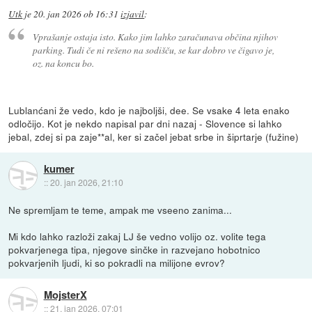
Utk
je
20. jan 2026 ob 16:31
izjavil
:
Vprašanje ostaja isto. Kako jim lahko zaračunava občina njihov
parking. Tudi če ni rešeno na sodišču, se kar dobro ve čigavo je,
oz. na koncu bo.
Lublanćani že vedo, kdo je najboljši, dee. Se vsake 4 leta enako
odločijo. Kot je nekdo napisal par dni nazaj - Slovence si lahko
jebal, zdej si pa zaje**al, ker si začel jebat srbe in šiprtarje (fužine)
kumer
::
20. jan 2026, 21:10
Ne spremljam te teme, ampak me vseeno zanima...
Mi kdo lahko razloži zakaj LJ še vedno volijo oz. volite tega
pokvarjenega tipa, njegove sinčke in razvejano hobotnico
pokvarjenih ljudi, ki so pokradli na milijone evrov?
MojsterX
::
21. jan 2026, 07:01