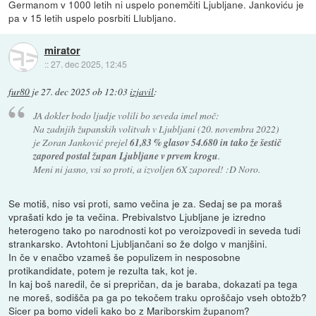
Germanom v 1000 letih ni uspelo ponemčiti Ljubljane. Jankoviću je
pa v 15 letih uspelo posrbiti Llubljano.
mirator
::
27. dec 2025, 12:45
fur80
je
27. dec 2025 ob 12:03
izjavil
:
JA dokler bodo ljudje volili bo seveda imel moč:
Na zadnjih županskih volitvah v Ljubljani (20. novembra 2022)
je Zoran Janković prejel
61,83 % glasov 54.680 in tako že šestič
zapored postal župan Ljubljane v prvem krogu
.
Meni ni jasno, vsi so proti, a izvoljen 6X zapored! :D Noro.
Se motiš, niso vsi proti, samo večina je za. Sedaj se pa moraš
vprašati kdo je ta večina. Prebivalstvo Ljubljane je izredno
heterogeno tako po narodnosti kot po veroizpovedi in seveda tudi
strankarsko. Avtohtoni Ljubljančani so že dolgo v manjšini.
In če v enačbo vzameš še populizem in nesposobne
protikandidate, potem je rezulta tak, kot je.
In kaj boš naredil, če si prepričan, da je baraba, dokazati pa tega
ne moreš, sodišča pa ga po tekočem traku oproščajo vseh obtožb?
Sicer pa bomo videli kako bo z Mariborskim županom?