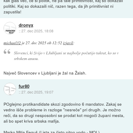
kak glas več, če si politik, ne pa tale primitivnost, kaj so dokazali
politiki. Kaj so dokazaili nič, razen tega, da jih primitivnist ni
zapustila!
dronyx
::
27. dec 2025, 18:08
michael32
je
27. dec 2025 ob 12:52
izjavil
:
Slovenci, ki živijo v LJubljani se najbolje počutijo takrat, ko so v
srbskem anusu.
Največ Slovencev v Ljubljani je žal na Žalah.
fur80
::
27. dec 2025, 19:07
POglejmo protikandidate skozi zgodovino 6 mandatov. Zakaj se
vedno išče probleme in razloge "nesreče" pri drugih. Je možno
reči, da so drugi nesposobni se prodat kot mogoči župani mesta,
ali bo spet kriva srbska mafija.
Marko Mitja Feguš (Lista za čisto pitno vodo - MOL)