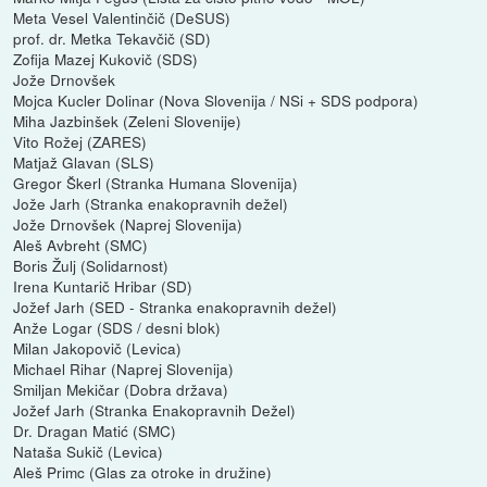
Meta Vesel Valentinčič (DeSUS)
prof. dr. Metka Tekavčič (SD)
Zofija Mazej Kukovič (SDS)
Jože Drnovšek
Mojca Kucler Dolinar (Nova Slovenija / NSi + SDS podpora)
Miha Jazbinšek (Zeleni Slovenije)
Vito Rožej (ZARES)
Matjaž Glavan (SLS)
Gregor Škerl (Stranka Humana Slovenija)
Jože Jarh (Stranka enakopravnih dežel)
Jože Drnovšek (Naprej Slovenija)
Aleš Avbreht (SMC)
Boris Žulj (Solidarnost)
Irena Kuntarič Hribar (SD)
Jožef Jarh (SED - Stranka enakopravnih dežel)
Anže Logar (SDS / desni blok)
Milan Jakopovič (Levica)
Michael Rihar (Naprej Slovenija)
Smiljan Mekičar (Dobra država)
Jožef Jarh (Stranka Enakopravnih Dežel)
Dr. Dragan Matić (SMC)
Nataša Sukič (Levica)
Aleš Primc (Glas za otroke in družine)