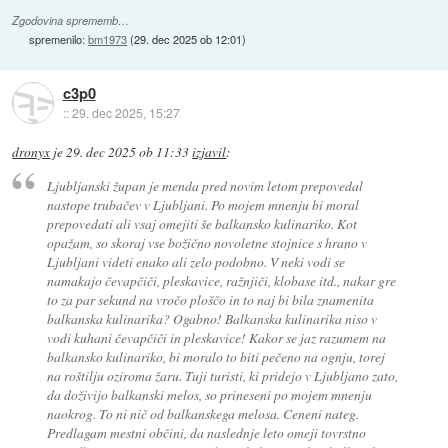
Zgodovina sprememb…
spremenilo:
bm1973
(
29. dec 2025 ob 12:01
)
c3p0
::
29. dec 2025, 15:27
dronyx
je
29. dec 2025 ob 11:33
izjavil
:
Ljubljanski župan je menda pred novim letom prepovedal
nastope trubačev v Ljubljani. Po mojem mnenju bi moral
prepovedati ali vsaj omejiti še balkansko kulinariko. Kot
opažam, so skoraj vse božično novoletne stojnice s hrano v
Ljubljani videti enako ali zelo podobno. V neki vodi se
namakajo čevapčiči, pleskavice, ražnjiči, klobase itd., nakar gre
to za par sekund na vročo ploščo in to naj bi bila znamenita
balkanska kulinarika? Ogabno! Balkanska kulinarika niso v
vodi kuhani čevapčiči in pleskavice! Kakor se jaz razumem na
balkansko kulinariko, bi moralo to biti pečeno na ognju, torej
na roštilju oziroma žaru. Tuji turisti, ki pridejo v Ljubljano zato,
da doživijo balkanski melos, so prineseni po mojem mnenju
naokrog. To ni nič od balkanskega melosa. Ceneni nateg.
Predlagam mestni občini, da naslednje leto omeji tovrstno