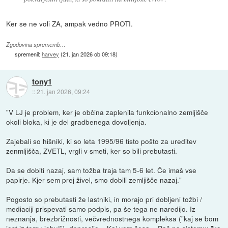
Ker se ne voli ZA, ampak vedno PROTI.
Zgodovina sprememb…
spremenil:
harvey
(
21. jan 2026 ob 09:18
)
tony1
::
21. jan 2026, 09:24
"V LJ je problem, ker je občina zaplenila funkcionalno zemljišče
okoli bloka, ki je del gradbenega dovoljenja.
Zajebali so hišniki, ki so leta 1995/96 tisto pošto za ureditev
zenmljišča, ZVETL, vrgli v smeti, ker so bili prebutasti.
Da se dobiti nazaj, sam tožba traja tam 5-6 let. Če imaš vse
papirje. Kjer sem prej živel, smo dobili zemljišče nazaj."
Pogosto so prebutasti že lastniki, in morajo pri dobljeni tožbi /
mediaciji prispevati samo podpis, pa še tega ne naredijo. Iz
neznanja, brezbrižnosti, večvrednostnega kompleksa ("kaj se bom