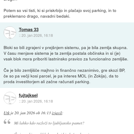
Potem so vsi tisti, ki si priskrbijo in plačajo svoj parking, in to
preklemano drago, navadni bedaki.
Tomas 33
::
20. jan 2026, 16:18
Bloki so bili zgrajeni v prejšnjem sistemu, pa je bila zemlja skupna.
V času menjave sistema je ta zemlja postala občinska in si (je)
vsak blok mora priboriti lastninsko pravico za funcionalno zemljiše.
Če je bilo zemljišče majhno in finančno nezanimivo, gre skozi BP,
če so pa večji kosi parcel, je pa interes MOL (in Zokija), da to
proda investitorjem ali začne računati parking.
fujtajksel
::
20. jan 2026, 16:18
Utk
je
20. jan 2026 ob 16:13
izjavil
:
Mi lahko kdo razloži to ljubljansko pamet?