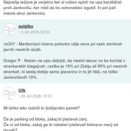
Največja težava je verjetno ker si noben sploh ne upa kandidirat
proti Jankoviču, ker misli da bo avtomatsko izgubil. In pol pač
imamo skoz Jankovića.
solatko
::
3. jan 2026, 22:39
roCkY - Mariborčani imamo polovico višje cene pri vseh storitvah
javnih mestnih služb.
Gregor P - Noben ne upa obljubit, da mestni denar ne bo končal v
strankarskih blagajnah, razlika je 10% pri Zokiju ali 90% pri mestnih
strankah, ki sedaj dobijo samo glavarino in to jih tišči, ne toliko
Jankovičevih 10%.
Utk
::
20. jan 2026, 16:13
Mi lahko kdo razloži to ljubljansko pamet?
Če je parking od bloka, zakaj bi plačeval zanj.
Če ni od bloka, zakaj ga bi nekateri plačevali bistveno manj od
drugih?