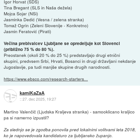
Igor Horvat (SDS)
Tina Bregant (SLS in Naša dežela)
Mojca Sojar (NSi)
Jasminka Dedić (Vesna / zelena stranka)
Tomaž Ogrin (Zeleni Slovenije - Konkretno)
Jasmin Feratović (Pirati)
Večina prebivalcev Ljubljane se opredeljuje kot Slovenci
(približno 75 % do 80 %).
Preostanek (okoli 20 % do 25 %) predstavljajo drugi etnični
skupini, predvsem Srbi, Hrvati, Bosanci in drugi državljani nekdanje
Jugoslavije, pa tudi manjše skupine drugih narodnosti.
https://www.ebsco.com/research-starters...
kamiKaZaA
::
27. dec 2025, 19:27
Martino Valenčič (Ljudska Kraljeva stranka) - samooklicano kraljico
pa si namerno izpustil?
Za slednjo se je zgodba ponovila pred lokalnimi volitvami leta 2018,
ko je napovedovala kandidaturo za ljubljansko županjo.