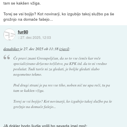
tam se kakšen vžiga.
Torej se vsi bojijo? Kot novinarji, ko izgubijo takoj službo pa še
grožnjo na domače fašejo...
fur80
::
27. dec 2025, 12:03
denabiker
je
27. dec 2025 ob 11:38
izjavil
:
Če pravi znani Grosupeljčan, da so to vse čenče kar reče
specializirano državno tožilstvo, pa KPK itd. da to ni vredno
poslušat. Tudi tarče ni za gledati, je boljše gledati slabo
nogometno tekmo.
Pod drugi strani je pa res vse tiho, noben nič ne upa reči, tu pa
tam se kakšen vžiga.
Torej se vsi bojijo? Kot novinarji, ko izgubijo takoj službo pa še
grožnjo na domače fašejo...
JA dokler bodo ljudje volili bo seveda imel moč: