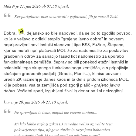
Miki N
je
21. jan 2026 ob 07:58
izjavil
:
Ker parkplacov niso zavarovali z gajbicami, jih je maznil Zoki.
Dobra,
. dejansko so bile napovedi, da se bo to zgodilo povsod,
ko je v veljavo z odloki stopilo "grajeno javno dobro" in povsem
nepripravljeni novi lastniki stanovanj tipa BS3, Fužine, Štepanc,
kjer so morali npr. plačevati MOL že za nadomestilo za postavitev
gradbenih odrov za sanacijo fasad kot nadomestilo za uporabo
funkcionalnega zemljišča, čeprav so bili ponekod etažni lastniki in
solastniki tega skupnega funkcionalnega zemljišča, a s pripojitvijo,
stečajem gradbenih podjetij (Gradis, Pionir...), ki niso povsem
uredili ZK razmerij je danes kaos in ta del s pridom izkorišča MOL,
ki je pobasal vsa ta zemljišča pod zgorji plašč -
grajeno javno
. Večletni spori, izgubljeni živci in denar so žal neizogibni.
dobro
kumer
je
20. jan 2026 ob 21:10
izjavil
:
Ne spremljam te teme, ampak me vseeno zanima...
Mi kdo lahko razloži zakaj LJ še vedno volijo oz. volite tega
pokvarjenega tipa, njegove sinčke in razvejano hobotnico
pokvarjenih ljudi, ki so pokradli na milijone evrov?