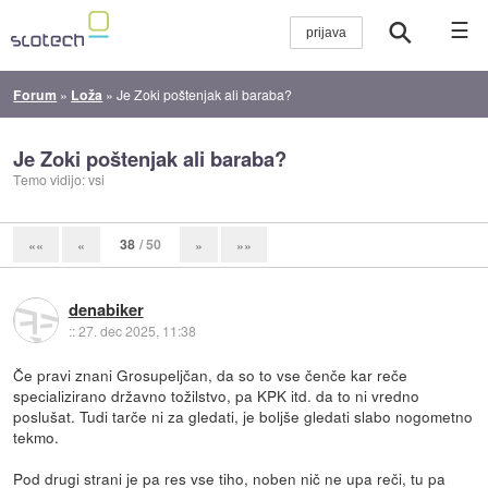
☰
Forum
»
Loža
»
Je Zoki poštenjak ali baraba?
Je Zoki poštenjak ali baraba?
Temo vidijo: vsi
38
/ 50
««
«
»
»»
denabiker
::
27. dec 2025, 11:38
Če pravi znani Grosupeljčan, da so to vse čenče kar reče
specializirano državno tožilstvo, pa KPK itd. da to ni vredno
poslušat. Tudi tarče ni za gledati, je boljše gledati slabo nogometno
tekmo.
Pod drugi strani je pa res vse tiho, noben nič ne upa reči, tu pa