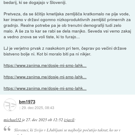
bedarij, ki se dogajajo v Sloveniji.
Pretveza, da se ščitijo kmetijska zemljišča kratkomalo ne pije vode,
ker imamo v državi ogomno nizkoproduktivnih zemljišč primernih za
gradnjo. Realne potrebe pa je ob trenutni demografiji tudi zelo
malo. A še za to kar se rabi se dela manjko. Seveda vsi vemo zakaj
a vedno znova se voli tiste, ki to furajo...
LJ je verjetno prvak z naskokom pri tem, čeprav po večini države
bistveno bolje ni. Kot bi moralo biti pa ni nikjer.
https://www.zanima.me/dosje-mi-smo-lahk...
https://www.zanima.me/dosje-mi-smo-lahk...
https://www.zanima.me/dosje-mi-smo-lahk...
bm1973
::
29. dec 2025, 08:43
michael32
je
27. dec 2025 ob 12:52
izjavil
:
Slovenci, ki živijo v LJubljani se najbolje počutijo takrat, ko so v