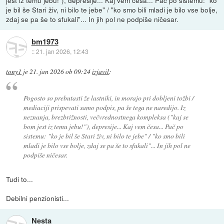
jest iz temu jebu!"), depresije... Kaj vem česa... Pač po sistemu: "ko
je bil še Stari živ, ni bilo te jebe" / "ko smo bili mladi je bilo vse bolje,
zdaj se pa še to sfukali"... In jih pol ne podpiše ničesar.
bm1973
::
21. jan 2026, 12:43
tony1
je
21. jan 2026 ob 09:24
izjavil
:
Pogosto so prebutasti že lastniki, in morajo pri dobljeni tožbi /
mediaciji prispevati samo podpis, pa še tega ne naredijo. Iz
neznanja, brezbrižnosti, večvrednostnega kompleksa ("kaj se
bom jest iz temu jebu!"), depresije... Kaj vem česa... Pač po
sistemu: "ko je bil še Stari živ, ni bilo te jebe" / "ko smo bili
mladi je bilo vse bolje, zdaj se pa še to sfukali"... In jih pol ne
podpiše ničesar.
Tudi to...
Debilni penzionisti...
Nesta