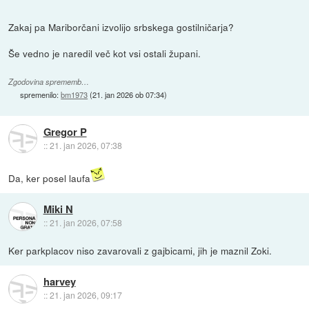
Zakaj pa Mariborčani izvolijo srbskega gostilničarja?
Še vedno je naredil več kot vsi ostali župani.
Zgodovina sprememb…
spremenilo:
bm1973
(
21. jan 2026 ob 07:34
)
Gregor P
::
21. jan 2026, 07:38
Da, ker posel laufa
Miki N
::
21. jan 2026, 07:58
Ker parkplacov niso zavarovali z gajbicami, jih je maznil Zoki.
harvey
::
21. jan 2026, 09:17