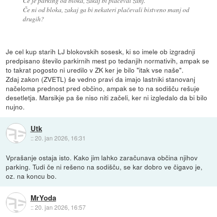
Če je parking od bloka, zakaj bi plačeval zanj.
Če ni od bloka, zakaj ga bi nekateri plačevali bistveno manj od
drugih?
Je cel kup starih LJ blokovskih sosesk, ki so imele ob izgradnji
predpisano število parkirnih mest po tedanjih normativih, ampak se
to takrat pogosto ni uredilo v ZK ker je bilo "itak vse naše".
Zdaj zakon (ZVETL) še vedno pravi da imajo lastniki stanovanj
načeloma prednost pred občino, ampak se to na sodišču rešuje
desetletja. Marsikje pa še niso niti začeli, ker ni izgledalo da bi bilo
nujno.
Utk
::
20. jan 2026, 16:31
Vprašanje ostaja isto. Kako jim lahko zaračunava občina njihov
parking. Tudi če ni rešeno na sodišču, se kar dobro ve čigavo je,
oz. na koncu bo.
MrYoda
::
20. jan 2026, 16:57