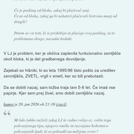
Če je parking od bloka, zakaj bi plačeval zanj.
Če ni od bloka, zakaj ga bi nekateri plačevali bistveno manj od
drugih?
Potem so vsi tisti, ki si priskrbijo in plačajo svoj parking, in to
preklemano drago, navadni bedaki.
V LJ je problem, ker je občina zaplenila funkcionalno zemljišče
okoli bloka, ki je del gradbenega dovoljenja.
Zajebali so hišniki, ki so leta 1995/96 tisto pošto za ureditev
zenmljišča, ZVETL, vrgli v smeti, ker so bili prebutasti.
Da se dobiti nazaj, sam tožba traja tam 5-6 let. Če imaš vse
papirje. Kjer sem prej živel, smo dobili zemljišče nazaj.
kumer
je
20. jan 2026 ob 21:10
izjavil
:
Mi kdo lahko razloži zakaj LJ še vedno volijo oz. volite tega
pokvarjenega tipa, njegove sinčke in razvejano hobotnico
pokvarjenih ljudi, ki so pokradli na milijone evrov?