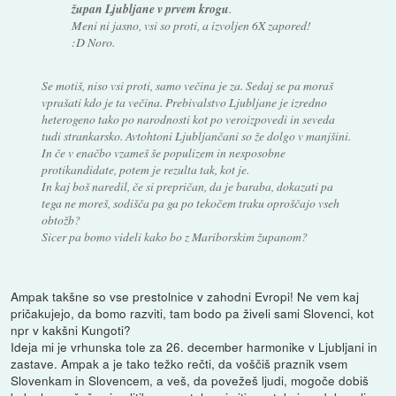
župan Ljubljane v prvem krogu
.
Meni ni jasno, vsi so proti, a izvoljen 6X zapored!
:D Noro.
Se motiš, niso vsi proti, samo večina je za. Sedaj se pa moraš
vprašati kdo je ta večina. Prebivalstvo Ljubljane je izredno
heterogeno tako po narodnosti kot po veroizpovedi in seveda
tudi strankarsko. Avtohtoni Ljubljančani so že dolgo v manjšini.
In če v enačbo vzameš še populizem in nesposobne
protikandidate, potem je rezulta tak, kot je.
In kaj boš naredil, če si prepričan, da je baraba, dokazati pa
tega ne moreš, sodišča pa ga po tekočem traku oproščajo vseh
obtožb?
Sicer pa bomo videli kako bo z Mariborskim županom?
Ampak takšne so vse prestolnice v zahodni Evropi! Ne vem kaj
pričakujejo, da bomo razviti, tam bodo pa živeli sami Slovenci, kot
npr v kakšni Kungoti?
Ideja mi je vrhunska tole za 26. december harmonike v Ljubljani in
zastave. Ampak a je tako težko rečti, da voščiš praznik vsem
Slovenkam in Slovencem, a veš, da povežeš ljudi, mogoče dobiš