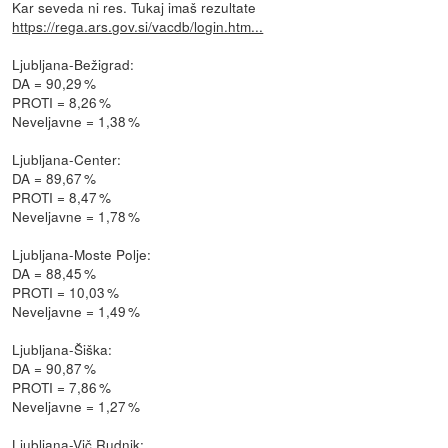
Kar seveda ni res. Tukaj imaš rezultate
https://rega.ars.gov.si/vacdb/login.htm...
Ljubljana-Bežigrad:
DA = 90,29 %
PROTI = 8,26 %
Neveljavne = 1,38 %
Ljubljana-Center:
DA = 89,67 %
PROTI = 8,47 %
Neveljavne = 1,78 %
Ljubljana-Moste Polje:
DA = 88,45 %
PROTI = 10,03 %
Neveljavne = 1,49 %
Ljubljana-Šiška:
DA = 90,87 %
PROTI = 7,86 %
Neveljavne = 1,27 %
Ljubljana-Vič Rudnik: