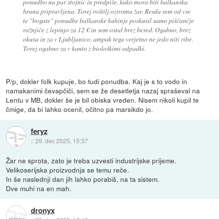
ponudbo na par stojnic in predpiše, kako mora biti balkanska
hrana pripravljena. Torej roštilj oziroma žar. Resda sem od vse
te "bogate" ponudbe balkanske kuhinje poskusil samo piščančje
ražnjiče z lepinjo za 12 € in sem ostal brez besed. Ogabno, brez
okusa in za v Ljubljanico, ampak tega verjetno ne jedo niti ribe.
Torej ogabno za v kanto z biološkimi odpadki.
P/p, dokler folk kupuje, bo tudi ponudba. Kaj je s to vodo in
namakanimi čevapčiči, sem se že desetletja nazaj spraševal na
Lentu v MB, dokler še je bil obiska vreden. Nisem nikoli kupil te
čmige, da bi lahko ocenil, očitno pa marsikdo jo.
feryz
::
29. dec 2025, 15:37
Žar ne sprota, zato je treba uzvesti industrijske prijeme.
Velikoserijska proizvodnja se temu reče.
In še naslednji dan jih lahko porabiš, na ta sistem.
Dve muhi na en mah.
dronyx