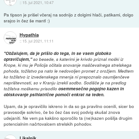
::
15. jul 2021, 10:47
Pa tipson je prišel včeraj na sodnijo z dolgimi hlači, patikami, dolgo
srajco in čez še mantl :)
Hypathia
::
15. jul 2021, 11:11
"Obžalujem, da je prišlo do tega, in se vsem globoko
opravičujem,"
so besede, s katerimi je krivdo priznal moški iz
Krope, ki mu je Policija očitala snovanje maščevalnega strelskega
pohoda, tožilstvo pa nato le nedovoljen promet z orožjem. Medtem
ko tožilstvo iz izvedenskega mnenja ni prepoznalo osumljenčeve
neprištevnosti, so v Kranju izrekli sodbo. Sodišče je na predlog
tožilstva moškemu prisodilo
osemmesečno pogojno kazen in
obiskovanje psihiatrične pomoči enkrat na teden.
Upam, da je opravičilo iskreno in da so ga pravilno ocenili, sicer bo
pravosodje sokrivo, če bo čez čas svoj podvig skušal znova
udejaniti. Ne vem pa kakšno sporočilo ta (ne)kazen pošilja drugim
potencialnim načrtovalcem strelskih pohodov.
Likalnik