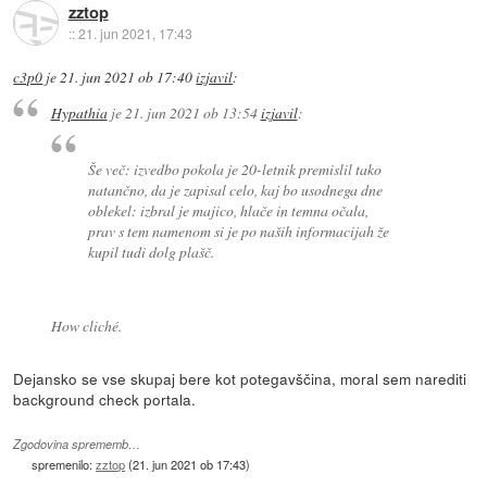
zztop
::
21. jun 2021, 17:43
c3p0
je
21. jun 2021 ob 17:40
izjavil
:
Hypathia
je
21. jun 2021 ob 13:54
izjavil
:
Še več: izvedbo pokola je 20-letnik premislil tako
natančno, da je zapisal celo, kaj bo usodnega dne
oblekel: izbral je majico, hlače in temna očala,
prav s tem namenom si je po naših informacijah že
kupil tudi dolg plašč.
How cliché.
Dejansko se vse skupaj bere kot potegavščina, moral sem narediti
background check portala.
Zgodovina sprememb…
spremenilo:
zztop
(
21. jun 2021 ob 17:43
)