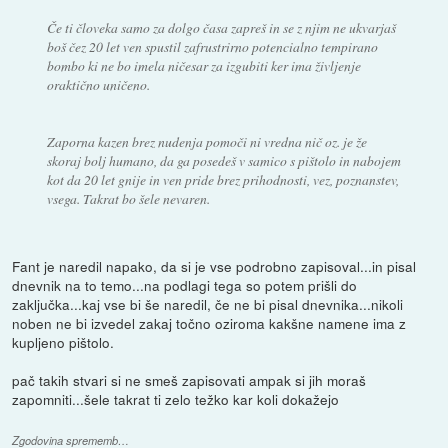
Če ti človeka samo za dolgo časa zapreš in se z njim ne ukvarjaš
boš čez 20 let ven spustil zafrustrirno potencialno tempirano
bombo ki ne bo imela ničesar za izgubiti ker ima življenje
oraktično uničeno.
Zaporna kazen brez nudenja pomoči ni vredna nič oz. je že
skoraj bolj humano, da ga posedeš v samico s pištolo in nabojem
kot da 20 let gnije in ven pride brez prihodnosti, vez, poznanstev,
vsega. Takrat bo šele nevaren.
Fant je naredil napako, da si je vse podrobno zapisoval...in pisal
dnevnik na to temo...na podlagi tega so potem prišli do
zaključka...kaj vse bi še naredil, če ne bi pisal dnevnika...nikoli
noben ne bi izvedel zakaj točno oziroma kakšne namene ima z
kupljeno pištolo.
pač takih stvari si ne smeš zapisovati ampak si jih moraš
zapomniti...šele takrat ti zelo težko kar koli dokažejo
Zgodovina sprememb…