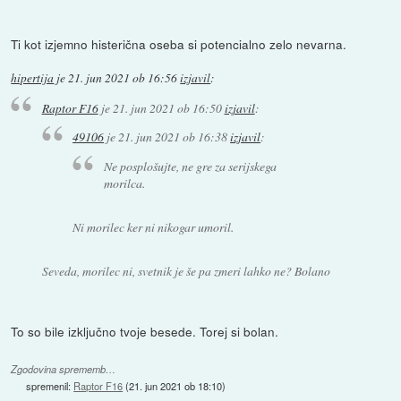
Ti kot izjemno histerična oseba si potencialno zelo nevarna.
hipertija
je
21. jun 2021 ob 16:56
izjavil
:
Raptor F16
je
21. jun 2021 ob 16:50
izjavil
:
49106
je
21. jun 2021 ob 16:38
izjavil
:
Ne posplošujte, ne gre za serijskega
morilca.
Ni morilec ker ni nikogar umoril.
Seveda, morilec ni, svetnik je še pa zmeri lahko ne? Bolano
To so bile izključno tvoje besede. Torej si bolan.
Zgodovina sprememb…
spremenil:
Raptor F16
(
21. jun 2021 ob 18:10
)