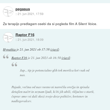
pegasus
::
21. jun 2021, 17:59
Za terapijo predlagam osebi da si pogleda film A Silent Voice.
Raptor F16
::
21. jun 2021, 18:09
Hypathia
je
21. jun 2021 ob 17:58
izjavil
:
Raptor F16
je
21. jun 2021 ob 16:50
izjavil
:
Jap... tip je potencialno glih tok morilca kot vsak od
nas.
Pajade, večina od nas vseeno ni naročila orožja in spisala
detajlen načrt in seznam ljudi, ki bi jih ubili, vključno s starši,
čeprav smo vsi dali skozi svojo dozo psihičev, kretenov in
nadlegovalcev.