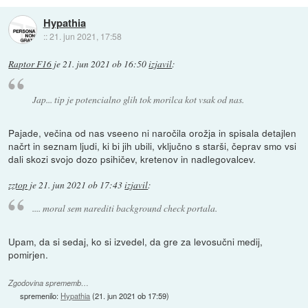
Hypathia
::
21. jun 2021, 17:58
Raptor F16
je
21. jun 2021 ob 16:50
izjavil
:
Jap... tip je potencialno glih tok morilca kot vsak od nas.
Pajade, večina od nas vseeno ni naročila orožja in spisala detajlen
načrt in seznam ljudi, ki bi jih ubili, vključno s starši, čeprav smo vsi
dali skozi svojo dozo psihičev, kretenov in nadlegovalcev.
zztop
je
21. jun 2021 ob 17:43
izjavil
:
.... moral sem narediti background check portala.
Upam, da si sedaj, ko si izvedel, da gre za levosučni medij,
pomirjen.
Zgodovina sprememb…
spremenilo:
Hypathia
(
21. jun 2021 ob 17:59
)