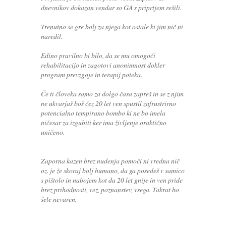
dnevnikov dokazan vendar so GA s priprtjem rešili.
Trenutno se gre bolj za njega kot ostale ki jim nič ni
naredil.
Edino pravilno bi bilo, da se mu omogoči
rehabilitacijo in zagotovi anonimnost dokler
program prevzgoje in terapij poteka.
Če ti človeka samo za dolgo časa zapreš in se z njim
ne ukvarjaš boš čez 20 let ven spustil zafrustrirno
potencialno tempirano bombo ki ne bo imela
ničesar za izgubiti ker ima življenje oraktično
uničeno.
Zaporna kazen brez nudenja pomoči ni vredna nič
oz. je že skoraj bolj humano, da ga posedeš v samico
s pištolo in nabojem kot da 20 let gnije in ven pride
brez prihodnosti, vez, poznanstev, vsega. Takrat bo
šele nevaren.