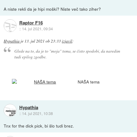
A niste rekli da je hipi moški? Niste več tako ziher?
Raptor F16
::
14. jul 2021, 09:34
Hypathia
je
13. jul 2021 ob 23:33
izjavil
:
Glede na to, da je to "moja" tema, se čisto spodobi, da naredim
tudi epilog zgodbe.
NAŠA tema
Hypathia
::
14. jul 2021, 10:38
Tnx for the dick pick, bi šlo tudi brez.