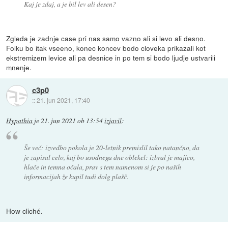
Kaj je zdaj, a je bil lev ali desen?
Zgleda je zadnje case pri nas samo vazno ali si levo ali desno.
Folku bo itak vseeno, konec koncev bodo cloveka prikazali kot
ekstremizem levice ali pa desnice in po tem si bodo ljudje ustvarili
mnenje.
c3p0
::
21. jun 2021, 17:40
Hypathia
je
21. jun 2021 ob 13:54
izjavil
:
Še več: izvedbo pokola je 20-letnik premislil tako natančno, da
je zapisal celo, kaj bo usodnega dne oblekel: izbral je majico,
hlače in temna očala, prav s tem namenom si je po naših
informacijah že kupil tudi dolg plašč.
How cliché.