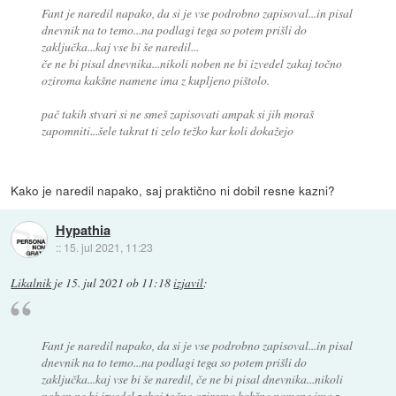
Fant je naredil napako, da si je vse podrobno zapisoval...in pisal
dnevnik na to temo...na podlagi tega so potem prišli do
zaključka...kaj vse bi še naredil...
če ne bi pisal dnevnika...nikoli noben ne bi izvedel zakaj točno
oziroma kakšne namene ima z kupljeno pištolo.
pač takih stvari si ne smeš zapisovati ampak si jih moraš
zapomniti...šele takrat ti zelo težko kar koli dokažejo
Kako je naredil napako, saj praktično ni dobil resne kazni?
Hypathia
::
15. jul 2021, 11:23
Likalnik
je
15. jul 2021 ob 11:18
izjavil
:
Fant je naredil napako, da si je vse podrobno zapisoval...in pisal
dnevnik na to temo...na podlagi tega so potem prišli do
zaključka...kaj vse bi še naredil, če ne bi pisal dnevnika...nikoli
noben ne bi izvedel zakaj točno oziroma kakšne namene ima z