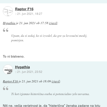
Raptor F16
::
21. jun 2021, 18:27
Hypathia
je
21. jun 2021 ob 17:58
izjavil
:
Upam, da si sedaj, ko si izvedel, da gre za levosučni medij,
pomirjen.
To ni bistveno.
Hypathia
::
21. jun 2021, 23:52
Raptor F16
je
21. jun 2021 ob 18:09
izjavil
:
Ti kot izjemno histerična oseba si potencialno zelo nevarna.
Niti ne, večja verjetnost je, da "histerična" ženska zadane na lotu