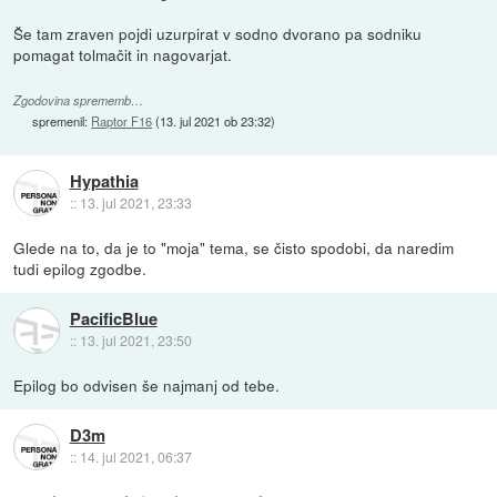
Še tam zraven pojdi uzurpirat v sodno dvorano pa sodniku
pomagat tolmačit in nagovarjat.
Zgodovina sprememb…
spremenil:
Raptor F16
(
13. jul 2021 ob 23:32
)
Hypathia
::
13. jul 2021, 23:33
Glede na to, da je to "moja" tema, se čisto spodobi, da naredim
tudi epilog zgodbe.
PacificBlue
::
13. jul 2021, 23:50
Epilog bo odvisen še najmanj od tebe.
D3m
::
14. jul 2021, 06:37