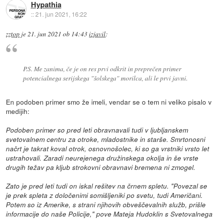
Hypathia
::
21. jun 2021, 16:22
zztop
je
21. jun 2021 ob 14:43
izjavil
:
P.S. Me zanima, če je on res prvi odkrit in preprečen primer
potencialnega serijskega "šolskega" morilca, ali le prvi javni.
En podoben primer smo že imeli, vendar se o tem ni veliko pisalo v
medijih:
Podoben primer so pred leti obravnavali tudi v ljubljanskem
svetovalnem centru za otroke, mladostnike in starše. Smrtonosni
načrt je takrat koval otrok, osnovnošolec, ki so ga vrstniki vrsto let
ustrahovali. Zaradi neurejenega družinskega okolja in še vrste
drugih težav pa kljub strokovni obravnavi bremena ni zmogel.
Zato je pred leti tudi on iskal rešitev na črnem spletu. "Povezal se
je prek spleta z določenimi somišljeniki po svetu, tudi Američani.
Potem so iz Amerike, s strani njihovih obveščevalnih služb, prišle
informacije do naše Policije," pove Mateja Hudoklin s Svetovalnega