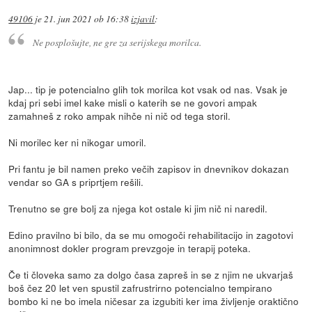
49106
je
21. jun 2021 ob 16:38
izjavil
:
Ne posplošujte, ne gre za serijskega morilca.
Jap... tip je potencialno glih tok morilca kot vsak od nas. Vsak je
kdaj pri sebi imel kake misli o katerih se ne govori ampak
zamahneš z roko ampak nihče ni nič od tega storil.
Ni morilec ker ni nikogar umoril.
Pri fantu je bil namen preko večih zapisov in dnevnikov dokazan
vendar so GA s priprtjem rešili.
Trenutno se gre bolj za njega kot ostale ki jim nič ni naredil.
Edino pravilno bi bilo, da se mu omogoči rehabilitacijo in zagotovi
anonimnost dokler program prevzgoje in terapij poteka.
Če ti človeka samo za dolgo časa zapreš in se z njim ne ukvarjaš
boš čez 20 let ven spustil zafrustrirno potencialno tempirano
bombo ki ne bo imela ničesar za izgubiti ker ima življenje oraktično