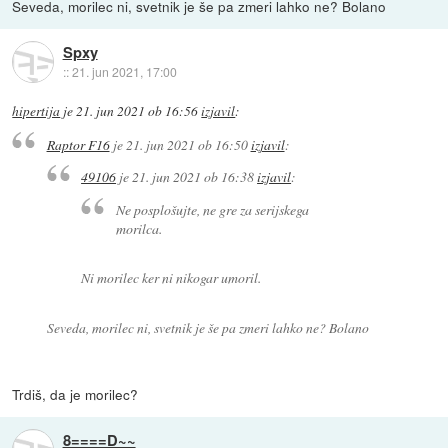
Seveda, morilec ni, svetnik je še pa zmeri lahko ne? Bolano
Spxy
::
21. jun 2021, 17:00
hipertija
je
21. jun 2021 ob 16:56
izjavil
:
Raptor F16
je
21. jun 2021 ob 16:50
izjavil
:
49106
je
21. jun 2021 ob 16:38
izjavil
:
Ne posplošujte, ne gre za serijskega
morilca.
Ni morilec ker ni nikogar umoril.
Seveda, morilec ni, svetnik je še pa zmeri lahko ne? Bolano
Trdiš, da je morilec?
8====D~~