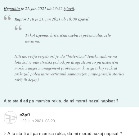
Hypathia
je
21. jun 2021 ob 23:52
izjavil
:
Raptor F16
je
21. jun 2021 ob 18:09
izjavil
:
Ti kot izjemno histerična oseba si potencialno zelo
nevarna.
Niti ne, večja verjetnost je, da "histerična" ženska zadane na
lotu kot izvede strelski pohod, po drugi strani so pa histerični
moški z anger management problemom, ki si ga tukaj večkrat
prikazal, poleg introvertiranih samotnežev, najpogostejši storilci
takšnih dejanj.
A to sta ti ati pa mamica rekla, da mi moraš nazaj napisat ?
c3p0
::
22. jun 2021, 08:29
> A to sta ti ati pa mamica rekla, da mi moraš nazaj napisat ?