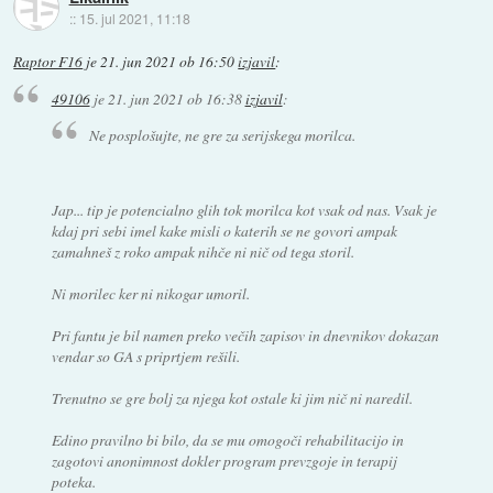
::
15. jul 2021, 11:18
Raptor F16
je
21. jun 2021 ob 16:50
izjavil
:
49106
je
21. jun 2021 ob 16:38
izjavil
:
Ne posplošujte, ne gre za serijskega morilca.
Jap... tip je potencialno glih tok morilca kot vsak od nas. Vsak je
kdaj pri sebi imel kake misli o katerih se ne govori ampak
zamahneš z roko ampak nihče ni nič od tega storil.
Ni morilec ker ni nikogar umoril.
Pri fantu je bil namen preko večih zapisov in dnevnikov dokazan
vendar so GA s priprtjem rešili.
Trenutno se gre bolj za njega kot ostale ki jim nič ni naredil.
Edino pravilno bi bilo, da se mu omogoči rehabilitacijo in
zagotovi anonimnost dokler program prevzgoje in terapij
poteka.