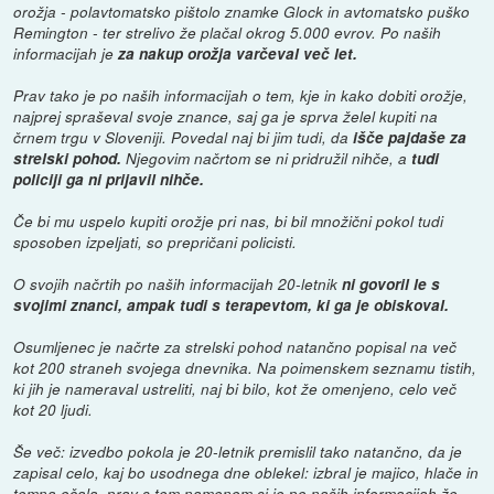
orožja - polavtomatsko pištolo znamke Glock in avtomatsko puško
Remington - ter strelivo že plačal okrog 5.000 evrov. Po naših
informacijah je
za nakup orožja varčeval več let.
Prav tako je po naših informacijah o tem, kje in kako dobiti orožje,
najprej spraševal svoje znance, saj ga je sprva želel kupiti na
črnem trgu v Sloveniji. Povedal naj bi jim tudi, da
išče pajdaše za
strelski pohod.
Njegovim načrtom se ni pridružil nihče, a
tudi
policiji ga ni prijavil nihče.
Če bi mu uspelo kupiti orožje pri nas, bi bil množični pokol tudi
sposoben izpeljati, so prepričani policisti.
O svojih načrtih po naših informacijah 20-letnik
ni govoril le s
svojimi znanci, ampak tudi s terapevtom, ki ga je obiskoval.
Osumljenec je načrte za strelski pohod natančno popisal na več
kot 200 straneh svojega dnevnika. Na poimenskem seznamu tistih,
ki jih je nameraval ustreliti, naj bi bilo, kot že omenjeno, celo več
kot 20 ljudi.
Še več: izvedbo pokola je 20-letnik premislil tako natančno, da je
zapisal celo, kaj bo usodnega dne oblekel: izbral je majico, hlače in
temna očala, prav s tem namenom si je po naših informacijah že