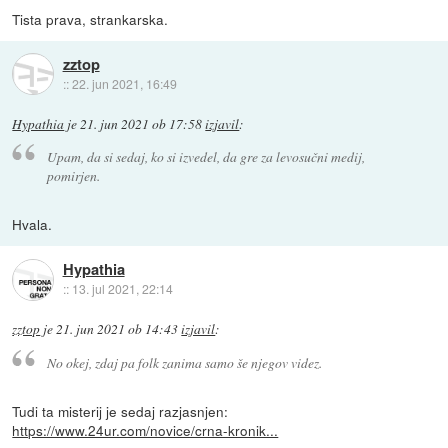
Tista prava, strankarska.
zztop
::
22. jun 2021, 16:49
Hypathia
je
21. jun 2021 ob 17:58
izjavil
:
Upam, da si sedaj, ko si izvedel, da gre za levosučni medij,
pomirjen.
Hvala.
Hypathia
::
13. jul 2021, 22:14
zztop
je
21. jun 2021 ob 14:43
izjavil
:
No okej, zdaj pa folk zanima samo še njegov videz.
Tudi ta misterij je sedaj razjasnjen:
https://www.24ur.com/novice/crna-kronik...