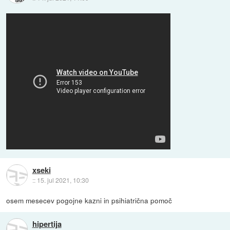
xseki
::
15. jul 2021, 10:30
osem mesecev pogojne kazni in psihiatrična pomoč
hipertija