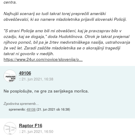
centra.
Najhujši scenarij so tudi takrat torej preprečili ameriški
obveščevalci, ki so namere mladoletnika prijavili slovenski Policiji.
"S strani Policije smo bili mi obveščeni, kaj je pravzaprav bilo v
ozadju, kaj se dogaja," doda Hudoklinova. Otrok je takrat prejemal
njihovo pomoč, bil pa je žrtev medvrstniškega nasilja, ustrahovanja
že več let. Zaradi zaščite mladoletnika se o skorajšnji tragediji
takrat ni govorilo v medijih.
https://www.24ur.com/novice/slovenija/o...
49106
::
21. jun 2021, 16:38
Ne posplošujte, ne gre za serijskega morilca.
Zgodovina sprememb…
spremenilo:
49106
(
21. jun 2021 ob 16:38
)
Raptor F16
::
21. jun 2021, 16:50