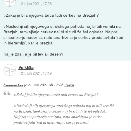
::
21. jun 2021, 17:08
>Zakaj je bila njegova tarča tudi cerkev na Brezjah?
>Naslednji cilj njegovega strelskega pohoda naj bi bili verniki na
Brezjah, tamkajšnjo cerkev naj bi si tudi že šel ogledat. Najprej
simpatizerju nacizma, nato anarhizma je cerkev predstavljala 'red
in hierarhijo', kar je preziral.
Kaj je zdaj, a je bil lev ali desen?
VelkBla
::
21. jun 2021, 17:19
8====D~~
je
21. jun 2021 ob 17:08
izjavil
:
>Zakaj je bila njegova tarča tudi cerkev na Brezjah?
>Naslednji cilj njegovega strelskega pohoda naj bi bili verniki
na Brezjah, tamkajšnjo cerkev naj bi si tudi že šel ogledat.
Najprej simpatizerju nacizma, nato anarhizma je cerkev
predstavljala 'red in hierarhijo', kar je preziral.