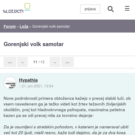
☰
Forum
»
Loža
»
Gorenjski volk samotar
Gorenjski volk samotar
11
/ 12
««
«
»
»»
Hypathia
::
21. jun 2021, 13:54
Nove podrobnosti primera obtoženca kažejo v precej slabši luči, ob
vsem navedenem ga je težko videti kot žrtev težavnih življenjskih
okoliščin, prej kot hladnokrvnega psihopata, maximalna petletna
kazen pa se zdi precej mila za tovrstno dejanje:
Da je osumljeni s strelskim pohodom, v katerem je nameraval ubiti
več kot 20 ljudi, mislil resno, kaže tudi dejstvo, da je za dva kosa