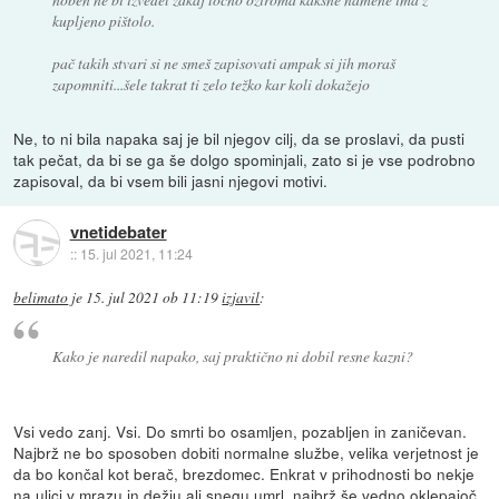
kupljeno pištolo.
pač takih stvari si ne smeš zapisovati ampak si jih moraš
zapomniti...šele takrat ti zelo težko kar koli dokažejo
Ne, to ni bila napaka saj je bil njegov cilj, da se proslavi, da pusti
tak pečat, da bi se ga še dolgo spominjali, zato si je vse podrobno
zapisoval, da bi vsem bili jasni njegovi motivi.
vnetidebater
::
15. jul 2021, 11:24
belimato
je
15. jul 2021 ob 11:19
izjavil
:
Kako je naredil napako, saj praktično ni dobil resne kazni?
Vsi vedo zanj. Vsi. Do smrti bo osamljen, pozabljen in zaničevan.
Najbrž ne bo sposoben dobiti normalne službe, velika verjetnost je
da bo končal kot berač, brezdomec. Enkrat v prihodnosti bo nekje
na ulici v mrazu in dežju ali snegu umrl, najbrž še vedno oklepajoč