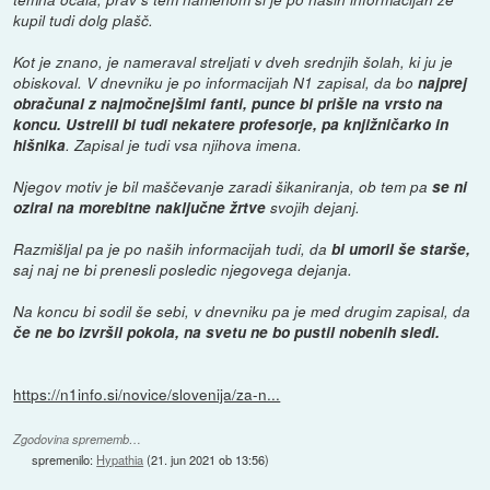
kupil tudi dolg plašč.
Kot je znano, je nameraval streljati v dveh srednjih šolah, ki ju je
obiskoval. V dnevniku je po informacijah N1 zapisal, da bo
najprej
obračunal z najmočnejšimi fanti, punce bi prišle na vrsto na
koncu. Ustrelil bi tudi nekatere profesorje, pa knjižničarko in
hišnika
. Zapisal je tudi vsa njihova imena.
Njegov motiv je bil maščevanje zaradi šikaniranja, ob tem pa
se ni
oziral na morebitne naključne žrtve
svojih dejanj.
Razmišljal pa je po naših informacijah tudi, da
bi umoril še starše,
saj naj ne bi prenesli posledic njegovega dejanja.
Na koncu bi sodil še sebi, v dnevniku pa je med drugim zapisal, da
če ne bo izvršil pokola, na svetu ne bo pustil nobenih sledi.
https://n1info.si/novice/slovenija/za-n...
Zgodovina sprememb…
spremenilo:
Hypathia
(
21. jun 2021 ob 13:56
)