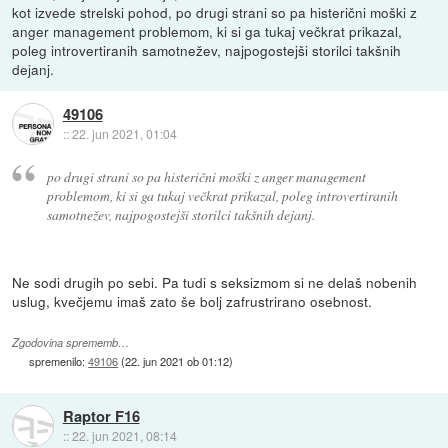
kot izvede strelski pohod, po drugi strani so pa histerični moški z
anger management problemom, ki si ga tukaj večkrat prikazal,
poleg introvertiranih samotnežev, najpogostejši storilci takšnih
dejanj.
49106
::
22. jun 2021, 01:04
po drugi strani so pa histerični moški z anger management
problemom, ki si ga tukaj večkrat prikazal, poleg introvertiranih
samotnežev, najpogostejši storilci takšnih dejanj.
Ne sodi drugih po sebi. Pa tudi s seksizmom si ne delaš nobenih
uslug, kvečjemu imaš zato še bolj zafrustrirano osebnost.
Zgodovina sprememb…
spremenilo:
49106
(
22. jun 2021 ob 01:12
)
Raptor F16
::
22. jun 2021, 08:14