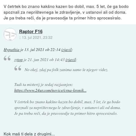
V četrtek bo znano kakšno kazen bo dobil, max. 5 let, če ga bodo
spoznali za neprištevnega le zdravljenje, v ustanovi ali od doma.
Je pa treba reči, da je pravosodje ta primer hitro sprocesiralo.
Raptor F16
::
13. jul 2021, 23:32
Hypathia
je
13. jul 2021 ob 22:14
izjavil
:
zztop
je
21. jun 2021 ob 14:43
izjavil
:
No okej, zdaj pa folk zanima samo še njegov videz.
Tudi ta misterij je sedaj razjasnjen:
https://www.24ur.com/novice/crna-kronik...
V četrtek bo znano kakšno kazen bo dobil, max. 5 let, če ga bodo
spoznali za neprištevnega le zdravljenje, v ustanovi ali od doma.
Je pa treba reči, da je pravosodje ta primer hitro sprocesiralo.
Kok maš ti dela z drugimi...