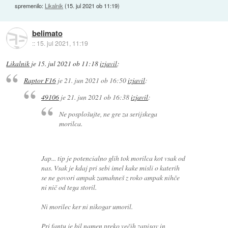
spremenilo:
Likalnik
(
15. jul 2021 ob 11:19
)
belimato
::
15. jul 2021, 11:19
Likalnik
je
15. jul 2021 ob 11:18
izjavil
:
Raptor F16
je
21. jun 2021 ob 16:50
izjavil
:
49106
je
21. jun 2021 ob 16:38
izjavil
:
Ne posplošujte, ne gre za serijskega
morilca.
Jap... tip je potencialno glih tok morilca kot vsak od
nas. Vsak je kdaj pri sebi imel kake misli o katerih
se ne govori ampak zamahneš z roko ampak nihče
ni nič od tega storil.
Ni morilec ker ni nikogar umoril.
Pri fantu je bil namen preko večih zapisov in