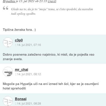
Hypathia
je
13. jul 2021 ob 23:33
izjavil
:
Glede na to, da je to "moja" tema, se čisto spodobi, da naredim
tudi epilog zgodbe.
Tipična ženska fora. :)
c3p0
::
14. jul 2021, 07:16
Dobro posnema zateženo najstnico, ki misli, da je pojedla vso
znanje sveta.
mr_chai
::
14. jul 2021, 08:12
Mogoče pa Hypatija uči na eni izmed teh šol, kjer se je osumljeni
hotel sprehoditi
Bonsai
::
14. jul 2021, 08:28