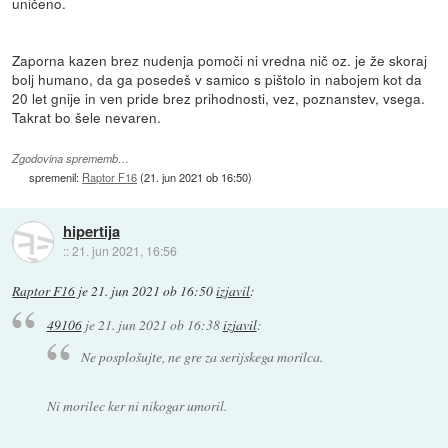
uničeno.
Zaporna kazen brez nudenja pomoči ni vredna nič oz. je že skoraj
bolj humano, da ga posedeš v samico s pištolo in nabojem kot da
20 let gnije in ven pride brez prihodnosti, vez, poznanstev, vsega.
Takrat bo šele nevaren.
Zgodovina sprememb…
spremenil:
Raptor F16
(
21. jun 2021 ob 16:50
)
hipertija
::
21. jun 2021, 16:56
Raptor F16
je
21. jun 2021 ob 16:50
izjavil
:
49106
je
21. jun 2021 ob 16:38
izjavil
:
Ne posplošujte, ne gre za serijskega morilca.
Ni morilec ker ni nikogar umoril.