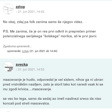
zztop
::
21. jun 2021, 14:43
No okej, zdaj pa folk zanima samo še njegov videz.
P.S. Me zanima, če je on res prvi odkrit in preprečen primer
potencialnega serijskega "šolskega" morilca, ali le prvi javni.
Zgodovina sprememb…
spremenilo:
zztop
(
21. jun 2021 ob 14:44
)
svecka
::
21. jun 2021, 14:53
mascevanje je hudic, odpovedal je cel sistem, nihce ga ni ubran
pred vrstnišklim nasiljem, zato je storil tako kot naredi vsak ki se
mu zgodi krivica....mascevanje.
se vec bo tega, samo da sedaj ao imeli nasilnezi sreco da niso
koncali pod streli mascevalca.