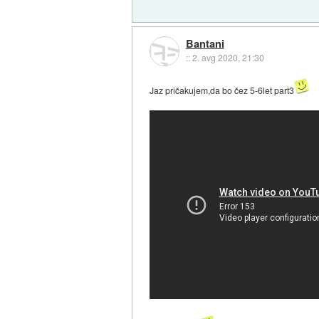
Bantani
::
2. avg 2020, 21:30
Jaz pričakujem,da bo čez 5-6let part3