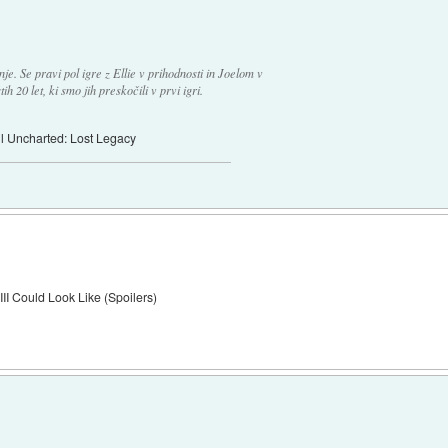
nje. Se pravi pol igre z Ellie v prihodnosti in Joelom v
ih 20 let, ki smo jih preskočili v prvi igri.
il Uncharted: Lost Legacy
III Could Look Like (Spoilers)