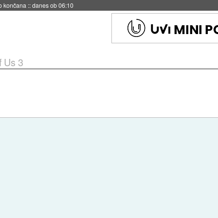
s ob 06:09
f Us 3