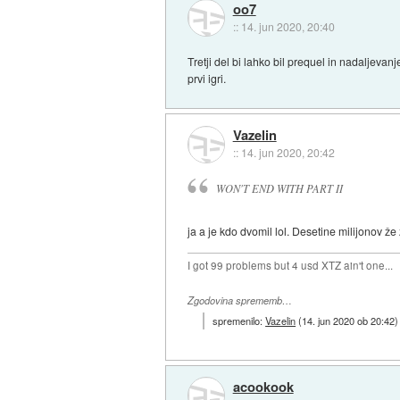
oo7
::
14. jun 2020, 20:40
Tretji del bi lahko bil prequel in nadaljevanj
prvi igri.
Vazelin
::
14. jun 2020, 20:42
WON'T END WITH PART II
ja a je kdo dvomil lol. Desetine milijonov že
I got 99 problems but 4 usd XTZ ain't one...
Zgodovina sprememb…
spremenilo:
Vazelin
(
14. jun 2020 ob 20:42
)
acookook