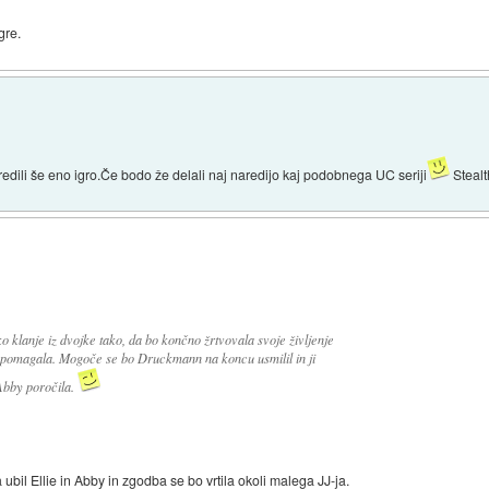
gre.
dili še eno igro.Če bodo že delali naj naredijo kaj podobnega UC seriji
Stealt
o klanje iz dvojke tako, da bo končno žrtvovala svoje življenje
em pomagala. Mogoče se bo Druckmann na koncu usmilil in ji
 Abby poročila.
ubil Ellie in Abby in zgodba se bo vrtila okoli malega JJ-ja.