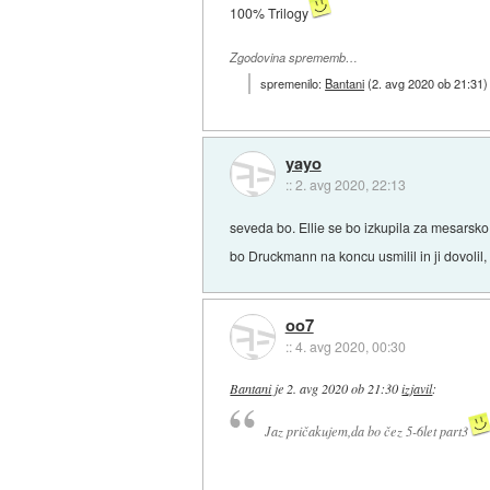
100% Trilogy
Zgodovina sprememb…
spremenilo:
Bantani
(
2. avg 2020 ob 21:31
)
yayo
::
2. avg 2020, 22:13
seveda bo. Ellie se bo izkupila za mesarsko
bo Druckmann na koncu usmilil in ji dovolil,
oo7
::
4. avg 2020, 00:30
Bantani
je
2. avg 2020 ob 21:30
izjavil
:
Jaz pričakujem,da bo čez 5-6let part3