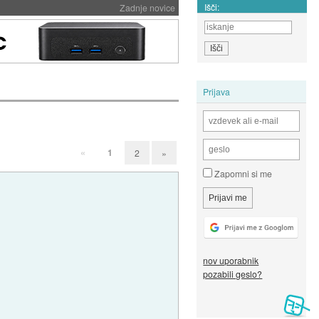
Išči:
Zadnje novice
Prijava
«
1
2
»
Zapomni si me
nov uporabnik
pozabili geslo?