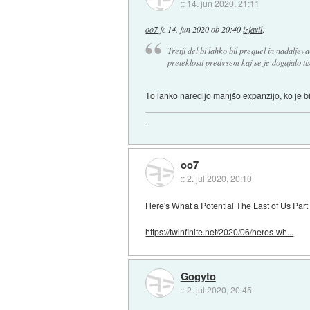
::
14. jun 2020, 21:11
oo7
je
14. jun 2020 ob 20:40
izjavil
:
Tretji del bi lahko bil prequel in nadaljeva
preteklosti predvsem kaj se je dogajalo tist
To lahko naredijo manjšo expanzijo, ko je b
.
oo7
::
2. jul 2020, 20:10
Here's What a Potential The Last of Us Part 
https://twinfinite.net/2020/06/heres-wh...
Gogyto
::
2. jul 2020, 20:45