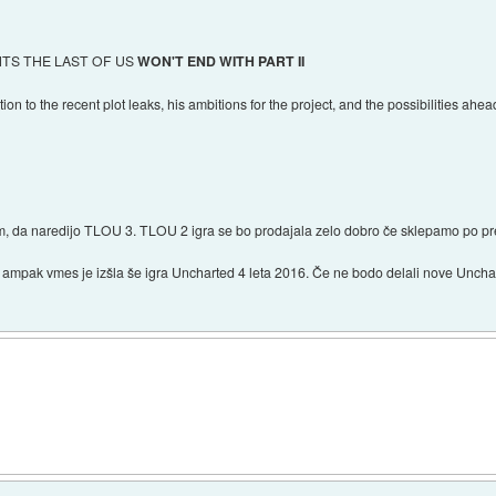
TS THE LAST OF US
WON'T END WITH PART II
on to the recent plot leaks, his ambitions for the project, and the possibilities ah
em, da naredijo TLOU 3. TLOU 2 igra se bo prodajala zelo dobro če sklepamo po pr
ampak vmes je izšla še igra Uncharted 4 leta 2016. Če ne bodo delali nove Uncha
.