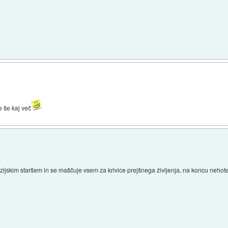
ne še kaj več
azijskim staršem in se maščuje vsem za krivice prejšnega življenja, na koncu nehote u