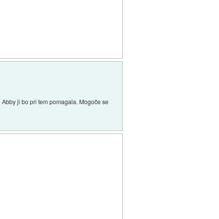
 in Abby ji bo pri tem pomagala. Mogoče se