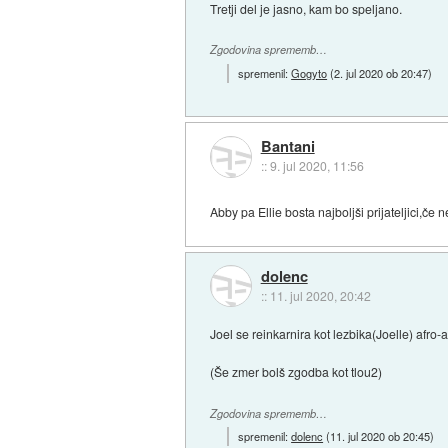
Tretji del je jasno, kam bo speljano.
Zgodovina sprememb…
spremenil:
Gogyto
(
2. jul 2020 ob 20:47
)
Bantani
::
9. jul 2020, 11:56
Abby pa Ellie bosta najboljši prijateljici,če 
dolenc
::
11. jul 2020, 20:42
Joel se reinkarnira kot lezbika(Joelle) afro-
(Še zmer bolš zgodba kot tlou2)
Zgodovina sprememb…
spremenil:
dolenc
(
11. jul 2020 ob 20:45
)