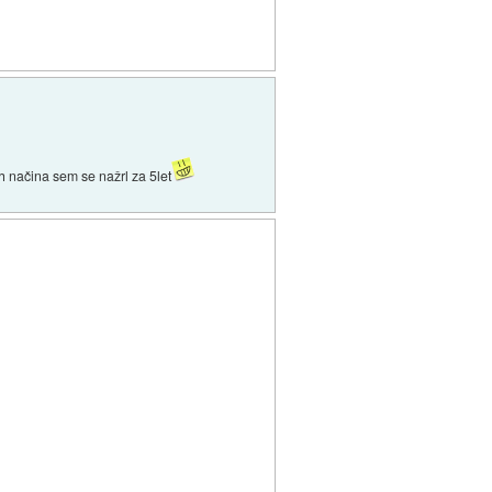
h načina sem se nažrl za 5let