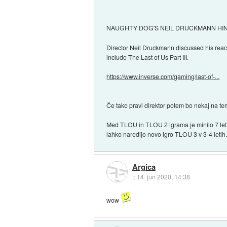
NAUGHTY DOG'S NEIL DRUCKMANN HIN
Director Neil Druckmann discussed his reacti
include The Last of Us Part III.
https://www.inverse.com/gaming/last-of-...
Če tako pravi direktor potem bo nekaj na t
Med TLOU in TLOU 2 igrama je minilo 7 let 
lahko naredijo novo igro TLOU 3 v 3-4 letih
Argica
::
14. jun 2020, 14:38
wow