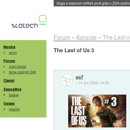
BMW v vozilih začel predvajati reklame
::
dane
Forum
»
Konzole
»
The Last o
Novice
The Last of Us 3
arhiv
Forum
mali oglasi
teme zadnjih 24h
oo7
Članki
::
14. jun 2020, 14:30
Zaposlitve
brskaj
Ostalo
pravila