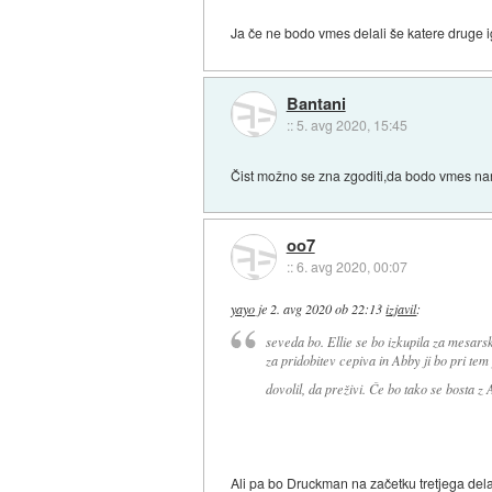
Ja če ne bodo vmes delali še katere druge i
Bantani
::
5. avg 2020, 15:45
Čist možno se zna zgoditi,da bodo vmes nare
oo7
::
6. avg 2020, 00:07
yayo
je
2. avg 2020 ob 22:13
izjavil
:
seveda bo. Ellie se bo izkupila za mesarsk
za pridobitev cepiva in Abby ji bo pri t
dovolil, da preživi. Če bo tako se bosta z
Ali pa bo Druckman na začetku tretjega dela 