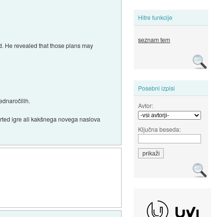
Hitre funkcije
seznam tem
ead. He revealed that those plans may
Posebni izpisi
ednaročilih.
Avtor:
rted igre ali kakšnega novega naslova
Ključna beseda: