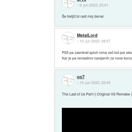
::
9. jun 2022, 23:01
Še tretjič bi radi moj denar.
MetalLord
::
10. jun 2022, 08:57
PS5 pa zaenkrat sploh nima več kot par ekskl
Kar je pa remastrov narejenih za nove konzol
oo7
::
10. jun 2022, 22:43
The Last of Us Part I | Original VS Remake