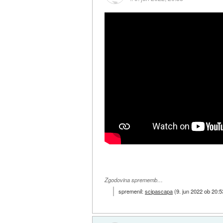
Zgodovina sprememb…
spremenil:
scipascapa
(
9. jun 2022 ob 20:5