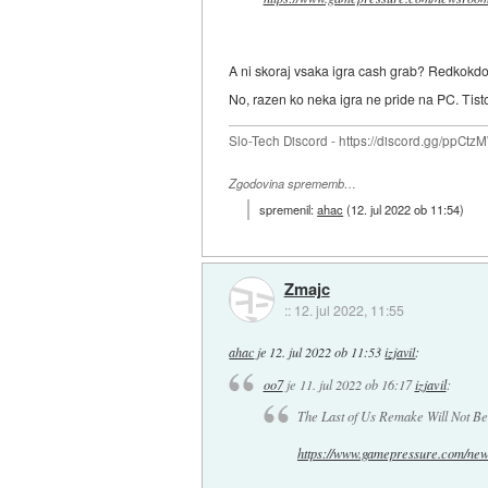
A ni skoraj vsaka igra cash grab? Redkokdo d
No, razen ko neka igra ne pride na PC. Tist
Slo-Tech Discord - https://discord.gg/ppCtz
Zgodovina sprememb…
spremenil:
ahac
(
12. jul 2022 ob 11:54
)
Zmajc
::
12. jul 2022, 11:55
ahac
je
12. jul 2022 ob 11:53
izjavil
:
oo7
je
11. jul 2022 ob 16:17
izjavil
:
The Last of Us Remake Will Not Be
https://www.gamepressure.com/new