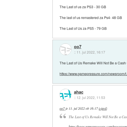
The Last of us za PS3 - 30 GB
The last of us remastered za Ps4- 48 GB
The Last of Us za PS5 - 79 GB
oo7
::
11. jul 2022, 16:17
The Last of Us Remake Will Not Be a Cash
https://www.gamepressure.com/newsroom/t.
ahac
::
12. jul 2022, 11:53
oo7
je
11. jul 2022 ob 16:17
izjavil
:
The Last of Us Remake Will Not Be a Cas
https://www.gamepressure.com/newsroom/