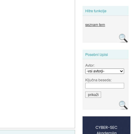
Hitre funkcije
seznam tem
Posebni izpisi
Avtor:
Ključna beseda: