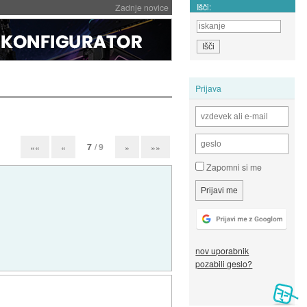
Išči:
Zadnje novice
Prijava
7
/ 9
««
«
»
»»
Zapomni si me
nov uporabnik
pozabili geslo?