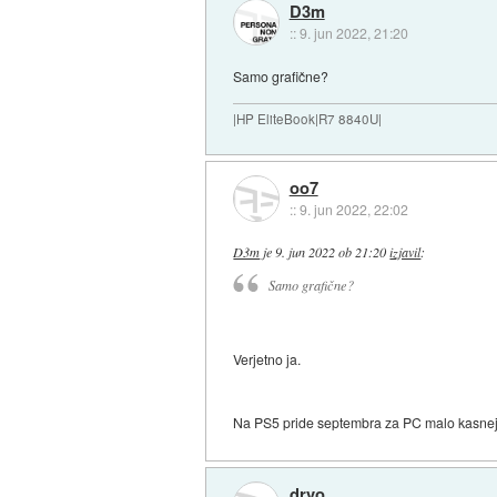
D3m
::
9. jun 2022, 21:20
Samo grafične?
|HP EliteBook|R7 8840U|
oo7
::
9. jun 2022, 22:02
D3m
je
9. jun 2022 ob 21:20
izjavil
:
Samo grafične?
Verjetno ja.
Na PS5 pride septembra za PC malo kasnej
drvo