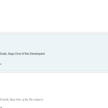
 Grab, Says One of the Developers
..
h Grab, Says One of the Developers
t...