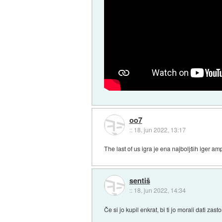
oo7
::
18. jun 2022, 13:17
The last of us igra je ena najboljših iger am
sentiš
::
18. jun 2022, 14:34
Če si jo kupil enkrat, bi ti jo morali dati zasto