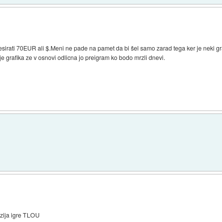
 skesirati 70EUR ali $.Meni ne pade na pamet da bi šel samo zarad tega ker je nek
 je grafika ze v osnovi odlicna jo preigram ko bodo mrzli dnevi.
rzija igre TLOU