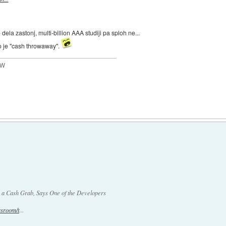
ela zastonj, multi-billion AAA studiji pa sploh ne...
o je "cash throwaway".
MW
 a Cash Grab, Says One of the Developers
sroom/t
...