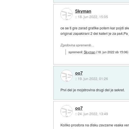
Skyman
::
18. jun 2022, 15:05
ce se ti gre zarad grafike potem kar pojdi
original zapakirani 2 del kateri je za ps4.Pa
Zgodovina sprememb…
spremenil:
Skyman
(
18. jun 2022 ob 15:06
)
oo7
::
19. jun 2022, 01:26
Prvi del je mojstrovina drugi del je sekret.
oo7
::
24. jun 2022, 13:49
Koliko prostora na disku zavzame vsaka ve