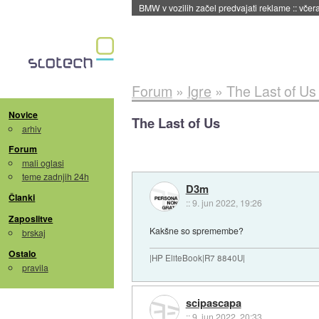
BMW v vozilih začel predvajati reklame
::
včera
Forum
»
Igre
»
The Last of Us
Novice
The Last of Us
arhiv
Forum
mali oglasi
teme zadnjih 24h
D3m
Članki
::
9. jun 2022, 19:26
Zaposlitve
Kakšne so spremembe?
brskaj
Ostalo
|HP EliteBook|R7 8840U|
pravila
scipascapa
::
9. jun 2022, 20:33