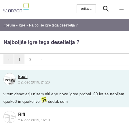
☰
Forum
»
Igre
»
Najboljše igre tega desetletja ?
Najboljše igre tega desetletja ?
2
»
«
1
kuall
::
2. dec 2019, 21:26
v tem desetletju nisem niti ene nove igrce probal. 20 let že nabijam
quake3 in quakelive
čudak sem
Riff
::
4. dec 2019, 16:10