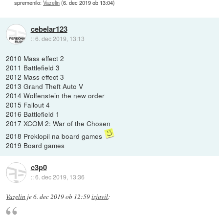
spremenilo:
Vazelin
(
6. dec 2019 ob 13:04
)
cebelar123
::
6. dec 2019, 13:13
2010 Mass effect 2
2011 Battlefield 3
2012 Mass effect 3
2013 Grand Theft Auto V
2014 Wolfenstein the new order
2015 Fallout 4
2016 Battlefield 1
2017 XCOM 2: War of the Chosen
2018 Preklopil na board games
2019 Board games
c3p0
::
6. dec 2019, 13:36
Vazelin
je
6. dec 2019 ob 12:59
izjavil
: