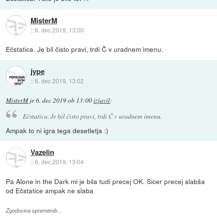
MisterM
::
6. dec 2019, 13:00
Ečstatica. Je bil čisto pravi, trdi Č v uradnem imenu.
jype
::
6. dec 2019, 13:02
MisterM
je
6. dec 2019 ob 13:00
izjavil
:
Ečstatica. Je bil čisto pravi, trdi Č v uradnem imenu.
Ampak to ni igra tega desetletja :)
Vazelin
::
6. dec 2019, 13:04
Pa Alone in the Dark mi je bila tudi precej OK. Sicer precej slabša
od Ečstatice ampak ne slaba
Zgodovina sprememb…