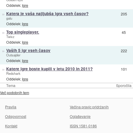
Oddelek:
Igre
»
Katera je vaša najljubša igra vseh časov?
205
galu
Oddelek:
Igre
»
Top singleplayer.
45
Twixz
Oddelek:
Igre
»
Vaših 5 igr vseh časov
222
Outsajder
Oddelek:
Igre
»
Katere igre boste kupili v letu 2010 in 2011?
101
Redshark
Oddelek:
Igre
Tema
Sporočila
Več podobnih tem
Pravila
Večina pravic pridržanih
Odgovornost
Oglaševanje
Kontakt
ISSN 1581-0186