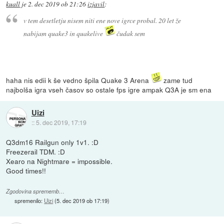
kuall
je
2. dec 2019 ob 21:26
izjavil
:
v tem desetletju nisem niti ene nove igrce probal. 20 let že
nabijam quake3 in quakelive
čudak sem
haha nis edii k še vedno špila Quake 3 Arena
zame tud
najbolša igra vseh časov so ostale fps igre ampak Q3A je sm ena
Uizi
::
5. dec 2019, 17:19
Q3dm16 Railgun only 1v1. :D
Freezerail TDM. :D
Xearo na Nightmare = impossible.
Good times!!
Zgodovina sprememb…
spremenilo:
Uizi
(
5. dec 2019 ob 17:19
)