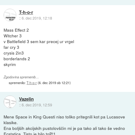
T-h-o-r
::
6. dec 2019, 12:18
Mass Effect 2
Witcher 3
v Battlefield 3 sem kar precej ur vrgel
far cry 3
crysis 2in3
borderlands 2
skyrim
Zgodovina sprememb…
spremenilo:
T-h-o-r
(
6. dec 2019 ob 12:21
)
Vazelin
::
6. dec 2019, 12:59
Mene Space in King Questi niso toliko pritegnili kot pa Lucasove
klasike.
Ena boljših akcijskih pustolovščin mi je pa tako ali tako še vedno
Ecstatica. Tisto je bilo toP!1