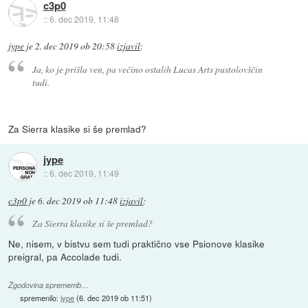
c3p0
::
6. dec 2019, 11:48
jype
je
2. dec 2019 ob 20:58
izjavil
:
Ja, ko je prišla ven, pa večino ostalih Lucas Arts pustolovščin
tudi.
Za Sierra klasike si še premlad?
jype
::
6. dec 2019, 11:49
c3p0
je
6. dec 2019 ob 11:48
izjavil
:
Za Sierra klasike si še premlad?
Ne, nisem, v bistvu sem tudi praktično vse Psionove klasike
preigral, pa Accolade tudi.
Zgodovina sprememb…
spremenilo:
jype
(
6. dec 2019 ob 11:51
)