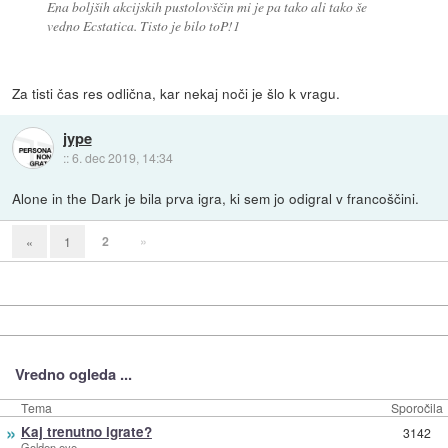
Ena boljših akcijskih pustolovščin mi je pa tako ali tako še
vedno Ecstatica. Tisto je bilo toP!1
Za tisti čas res odlična, kar nekaj noči je šlo k vragu.
jype
::
6. dec 2019, 14:34
Alone in the Dark je bila prva igra, ki sem jo odigral v francoščini.
2
»
«
1
Vredno ogleda ...
Tema
Sporočila
»
Kaj trenutno igrate?
3142
Golden eye