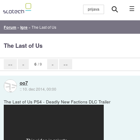
☰
Forum
»
Igre
»
The Last of Us
The Last of Us
6
/ 9
««
«
»
»»
oo7
::
10. dec 2014, 00:00
The Last of Us PS4 - Deadly New Factions DLC Trailer