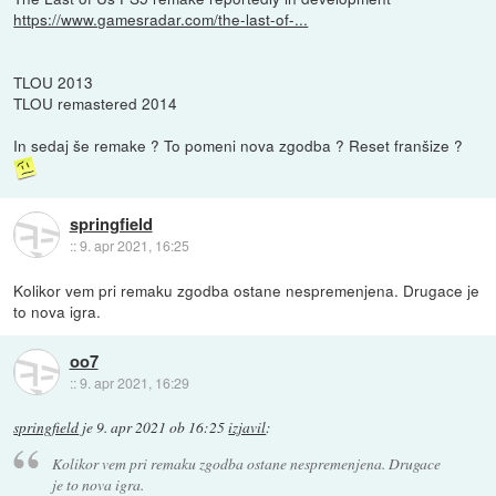
https://www.gamesradar.com/the-last-of-...
TLOU 2013
TLOU remastered 2014
In sedaj še remake ? To pomeni nova zgodba ? Reset franšize ?
springfield
::
9. apr 2021, 16:25
Kolikor vem pri remaku zgodba ostane nespremenjena. Drugace je
to nova igra.
oo7
::
9. apr 2021, 16:29
springfield
je
9. apr 2021 ob 16:25
izjavil
:
Kolikor vem pri remaku zgodba ostane nespremenjena. Drugace
je to nova igra.