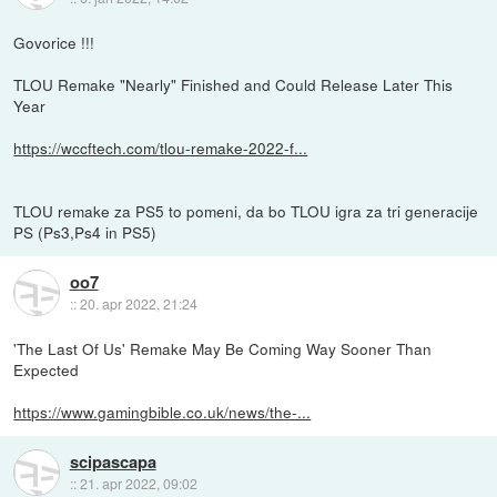
Govorice !!!
TLOU Remake "Nearly" Finished and Could Release Later This
Year
https://wccftech.com/tlou-remake-2022-f...
TLOU remake za PS5 to pomeni, da bo TLOU igra za tri generacije
PS (Ps3,Ps4 in PS5)
oo7
::
20. apr 2022, 21:24
'The Last Of Us' Remake May Be Coming Way Sooner Than
Expected
https://www.gamingbible.co.uk/news/the-...
scipascapa
::
21. apr 2022, 09:02