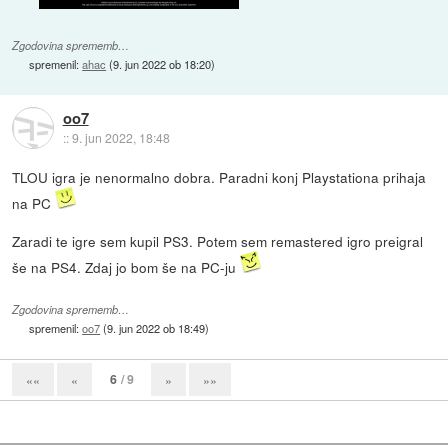
Zgodovina sprememb…
spremenil:
ahac
(
9. jun 2022 ob 18:20
)
oo7
::
9. jun 2022, 18:48
TLOU igra je nenormalno dobra. Paradni konj Playstationa prihaja
na PC
Zaradi te igre sem kupil PS3. Potem sem remastered igro preigral
še na PS4. Zdaj jo bom še na PC-ju
Zgodovina sprememb…
spremenil:
oo7
(
9. jun 2022 ob 18:49
)
6
/ 9
««
«
»
»»