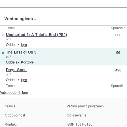
Vredno ogleda ...
Tema
Sporočila
»
Uncharted 4: A Thief's End (PS4)
330
oo7
Oddelek:
Igre
»
The Last of Us 3
56
oo7
Oddelek:
Konzole
»
Days Gone
498
oo7
Oddelek:
Igre
Tema
Sporočila
Več podobnih tem
Pravila
Večina pravic pridržanih
Odgovornost
Oglaševanje
Kontakt
ISSN 1581-0186