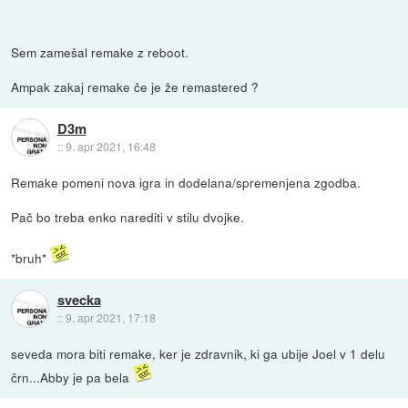
Sem zamešal remake z reboot.
Ampak zakaj remake če je že remastered ?
D3m
::
9. apr 2021, 16:48
Remake pomeni nova igra in dodelana/spremenjena zgodba.
Pač bo treba enko narediti v stilu dvojke.
*bruh*
svecka
::
9. apr 2021, 17:18
seveda mora biti remake, ker je zdravnik, ki ga ubije Joel v 1 delu
črn...Abby je pa bela