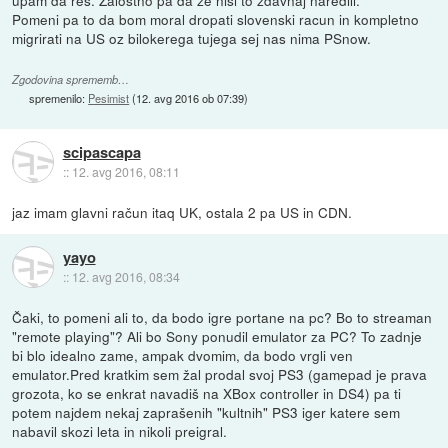
Pomeni pa to da bom moral dropati slovenski racun in kompletno
migrirati na US oz bilokerega tujega sej nas nima PSnow.
Zgodovina sprememb…
spremenilo:
Pesimist
(
12. avg 2016 ob 07:39
)
scipascapa
::
12. avg 2016, 08:11
jaz imam glavni račun itaq UK, ostala 2 pa US in CDN.
yayo
::
12. avg 2016, 08:34
Čaki, to pomeni ali to, da bodo igre portane na pc? Bo to streaman
"remote playing"? Ali bo Sony ponudil emulator za PC? To zadnje
bi blo idealno zame, ampak dvomim, da bodo vrgli ven
emulator.Pred kratkim sem žal prodal svoj PS3 (gamepad je prava
grozota, ko se enkrat navadiš na XBox controller in DS4) pa ti
potem najdem nekaj zaprašenih "kultnih" PS3 iger katere sem
nabavil skozi leta in nikoli preigral.