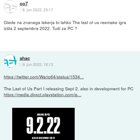
oo7
::
8. jun 2022, 23:17
Glede na znanega lekerja bi lahko The last of us reemake igra
izšla 2 septembra 2022. Tudi za PC ?
ahac
::
9. jun 2022, 18:13
https://twitter.com/Wario64/status/1534...
The Last of Us Part I releasing Sept 2, also in development for PC
https://media.direct.playstation.com/is...