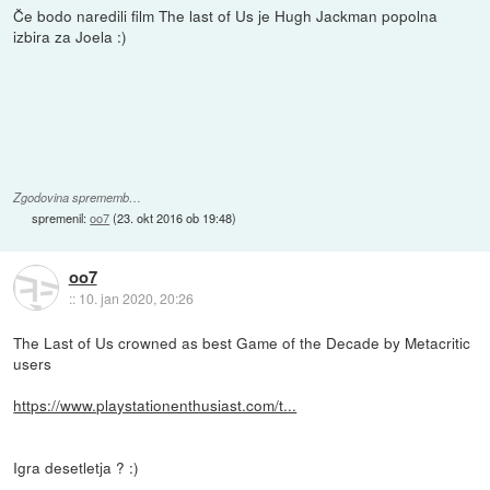
Če bodo naredili film The last of Us je Hugh Jackman popolna
izbira za Joela :)
Zgodovina sprememb…
spremenil:
oo7
(
23. okt 2016 ob 19:48
)
oo7
::
10. jan 2020, 20:26
The Last of Us crowned as best Game of the Decade by Metacritic
users
https://www.playstationenthusiast.com/t...
Igra desetletja ? :)