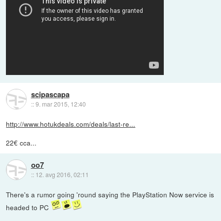
scipascapa
::
9. mar 2015, 12:40
http://www.hotukdeals.com/deals/last-re...
22€ cca...
oo7
::
12. avg 2016, 02:11
There's a rumor going 'round saying the PlayStation Now service is
headed to PC