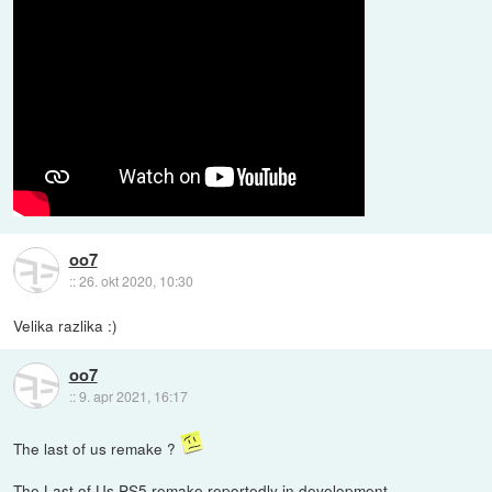
oo7
::
26. okt 2020, 10:30
Velika razlika :)
oo7
::
9. apr 2021, 16:17
The last of us remake ?
The Last of Us PS5 remake reportedly in development