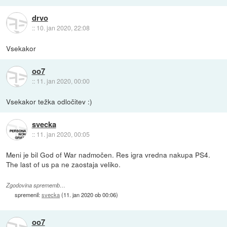
drvo
::
10. jan 2020, 22:08
Vsekakor
oo7
::
11. jan 2020, 00:00
Vsekakor težka odločitev :)
svecka
::
11. jan 2020, 00:05
Meni je bil God of War nadmočen. Res igra vredna nakupa PS4.
The last of us pa ne zaostaja veliko.
Zgodovina sprememb…
spremenil:
svecka
(
11. jan 2020 ob 00:06
)
oo7