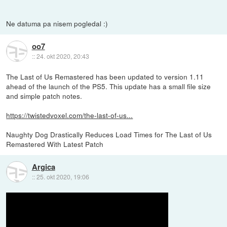
Ne datuma pa nisem pogledal :)
oo7
::
24. okt 2020, 20:43
The Last of Us Remastered has been updated to version 1.11
ahead of the launch of the PS5. This update has a small file size
and simple patch notes.
https://twistedvoxel.com/the-last-of-us...
Naughty Dog Drastically Reduces Load Times for The Last of Us
Remastered With Latest Patch
Argica
::
25. okt 2020, 19:06