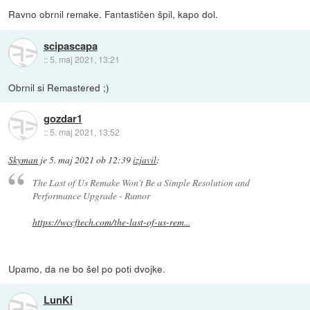
Ravno obrnil remake. Fantastičen špil, kapo dol.
scipascapa
::
5. maj 2021, 13:21
Obrnil si Remastered ;)
gozdar1
::
5. maj 2021, 13:52
Skyman
je
5. maj 2021 ob 12:39
izjavil
:
The Last of Us Remake Won't Be a Simple Resolution and
Performance Upgrade - Rumor
https://wccftech.com/the-last-of-us-rem...
Upamo, da ne bo šel po poti dvojke.
LunKi