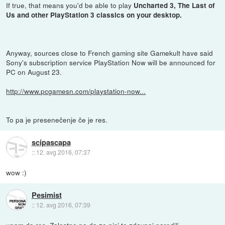
If true, that means you'd be able to play
Uncharted 3, The Last of
Us and other PlayStation 3 classics on your desktop.
Anyway, sources close to French gaming site Gamekult have said
Sony's subscription service PlayStation Now will be announced for
PC on August 23.
http://www.pcgamesn.com/playstation-now...
To pa je presenečenje če je res.
scipascapa
::
12. avg 2016, 07:37
wow :)
Pesimist
::
12. avg 2016, 07:39
upam da res. Zalostno pa da ze nisi to zdavnaj naredili.