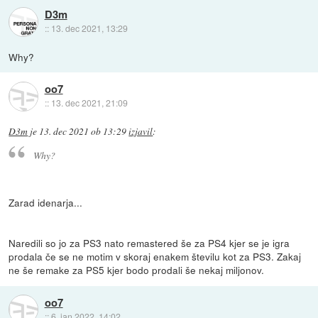
D3m
::
13. dec 2021, 13:29
Why?
oo7
::
13. dec 2021, 21:09
D3m
je
13. dec 2021 ob 13:29
izjavil
:
Why?
Zarad idenarja...
Naredili so jo za PS3 nato remastered še za PS4 kjer se je igra
prodala če se ne motim v skoraj enakem številu kot za PS3. Zakaj
ne še remake za PS5 kjer bodo prodali še nekaj miljonov.
oo7
::
6. jan 2022, 14:02