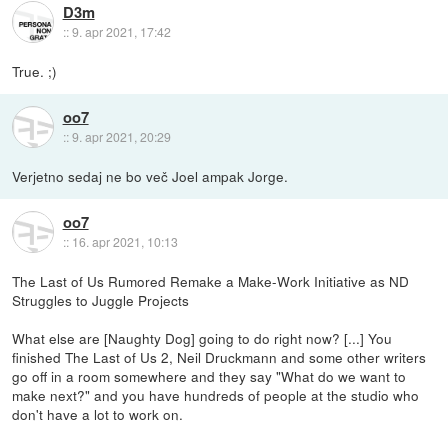
D3m
::
9. apr 2021, 17:42
True. ;)
oo7
::
9. apr 2021, 20:29
Verjetno sedaj ne bo več Joel ampak Jorge.
oo7
::
16. apr 2021, 10:13
The Last of Us Rumored Remake a Make-Work Initiative as ND
Struggles to Juggle Projects
What else are [Naughty Dog] going to do right now? [...] You
finished The Last of Us 2, Neil Druckmann and some other writers
go off in a room somewhere and they say "What do we want to
make next?" and you have hundreds of people at the studio who
don't have a lot to work on.