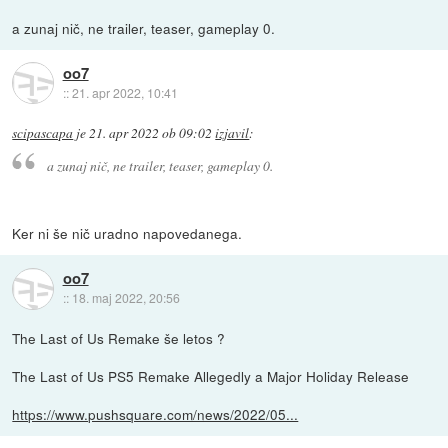
a zunaj nič, ne trailer, teaser, gameplay 0.
oo7
::
21. apr 2022, 10:41
scipascapa
je
21. apr 2022 ob 09:02
izjavil
:
a zunaj nič, ne trailer, teaser, gameplay 0.
Ker ni še nič uradno napovedanega.
oo7
::
18. maj 2022, 20:56
The Last of Us Remake še letos ?
The Last of Us PS5 Remake Allegedly a Major Holiday Release
https://www.pushsquare.com/news/2022/05...