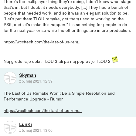
There's the multiplayer thing they're doing, I don't know what stage
that's in, but I doubt it needs everybody. [...] They had a bunch of
people that needed work, and so it was an elegant solution to be,
"Let's put them TLOU remake, get them used to working on the
PS5, and let's make this happen." It's something for people to do
for the next year or so while the other things are in pre-production.
https://wccftech.com/the-last-of-us-rem...
Naj gredo raje delat TLOU 3 ali pa naj popravijo TLOU 2
Skyman
::
5. maj 2021, 12:39
The Last of Us Remake Won't Be a Simple Resolution and
Performance Upgrade - Rumor
https://wccftech.com/the-last-of-us-rem...
LunKi
::
5. maj 2021, 13:00