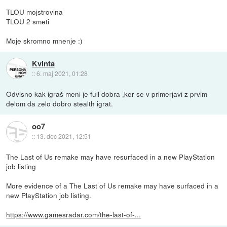
TLOU mojstrovina
TLOU 2 smeti
Moje skromno mnenje :)
Kvinta
::
6. maj 2021, 01:28
Odvisno kak igraš meni je full dobra ,ker se v primerjavi z prvim
delom da zelo dobro stealth igrat.
oo7
::
13. dec 2021, 12:51
The Last of Us remake may have resurfaced in a new PlayStation
job listing
More evidence of a The Last of Us remake may have surfaced in a
new PlayStation job listing.
https://www.gamesradar.com/the-last-of-...