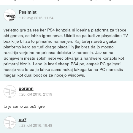
Pesimist
::
12. avg 2016, 11:54
verjetno gre za res ker PS4 konzola ni idealna platforma za tisoce
old games, ce lahko igras nove. Ukinili so pa tudi ze playstation TV
box ki je bil za to primarno namenjen. Kaj torej nareti z gaikai
platformo kero so tudi drago placali in jim brez da jo mocno
razsirijo verjetno ne prinasa dobicka iz narocnin. Jaz se na
Sonijevem mestu sploh nebi vec okvarjal z hardwere konzolo kot
primarni biznis. Lepo je imeti cheap PS4 pc, ampak PC gejmeri
hocejo vec to pa je lahko samo nekaj takega ko na PC namestis
magari kot dual boot ce ze nocejo windows.
gorann
::
20. okt 2016, 21:19
to je samo za ps3 igre
oo7
::
23. okt 2016, 19:48