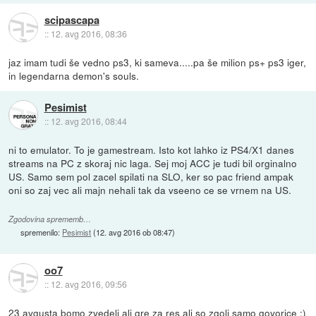
scipascapa
::
12. avg 2016, 08:36
jaz imam tudi še vedno ps3, ki sameva.....pa še milion ps+ ps3 iger,
in legendarna demon's souls.
Pesimist
::
12. avg 2016, 08:44
ni to emulator. To je gamestream. Isto kot lahko iz PS4/X1 danes
streams na PC z skoraj nic laga. Sej moj ACC je tudi bil orginalno
US. Samo sem pol zacel spilati na SLO, ker so pac friend ampak
oni so zaj vec ali majn nehali tak da vseeno ce se vrnem na US.
Zgodovina sprememb…
spremenilo:
Pesimist
(
12. avg 2016 ob 08:47
)
oo7
::
12. avg 2016, 09:56
23 avgusta bomo zvedeli ali gre za res ali so zgolj samo govorice :)