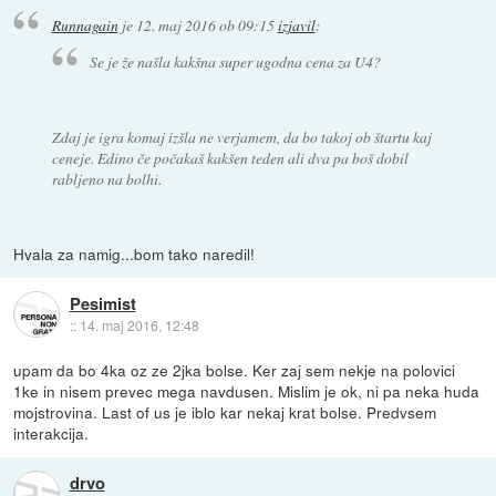
Runnagain
je
12. maj 2016 ob 09:15
izjavil
:
Se je že našla kakšna super ugodna cena za U4?
Zdaj je igra komaj izšla ne verjamem, da bo takoj ob štartu kaj
ceneje. Edino če počakaš kakšen teden ali dva pa boš dobil
rabljeno na bolhi.
Hvala za namig...bom tako naredil!
Pesimist
::
14. maj 2016, 12:48
upam da bo 4ka oz ze 2jka bolse. Ker zaj sem nekje na polovici
1ke in nisem prevec mega navdusen. Mislim je ok, ni pa neka huda
mojstrovina. Last of us je iblo kar nekaj krat bolse. Predvsem
interakcija.
drvo