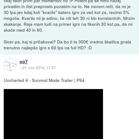
vsaj tistih prvih par momentov no :P Potem pa se hitro nazaj
privadim in čist preprosto pozabim na to. Ne morem rečt, da mi je
30 fps-jev kdaj koli "kvarilo" katero igro za več kot za, recimo 5%
mogoče. Kvarilo mi je edino, če niti teh 30 ni blo konstantnih. Mrzim
skakanje. Raje mam tudi na primer igro na fiksnih 30 kot pa, da mi
skače med 40 in 60.
Sicer pa, kaj si pričakoval? Da bo ti ta 300€ vredna škatlica gnala
trenutno najlepšo igro s 60 fps na full HD? :D
oo7
::
21. nov 2016, 17:37
Uncharted 4 - Survival Mode Trailer | PS4