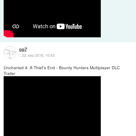
oo7
::
22. sep 2016, 10:43
Uncharted 4: A Thief's End - Bounty Hunters Multiplayer DLC
Trailer