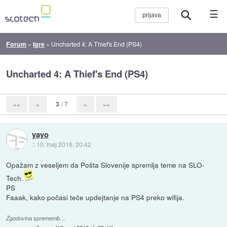
☰
Forum
»
Igre
»
Uncharted 4: A Thief's End (PS4)
Uncharted 4: A Thief's End (PS4)
3
/ 7
««
«
»
»»
yayo
::
10. maj 2016, 20:42
Opažam z veseljem da Pošta Slovenije spremlja teme na SLO-
Tech.
PS
Faaak, kako počasi teče updejtanje na PS4 preko wifija.
Zgodovina sprememb…