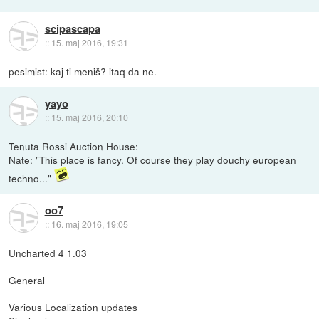
scipascapa
::
15. maj 2016, 19:31
pesimist: kaj ti meniš? itaq da ne.
yayo
::
15. maj 2016, 20:10
Tenuta Rossi Auction House:
Nate: "This place is fancy. Of course they play douchy european
techno..."
oo7
::
16. maj 2016, 19:05
Uncharted 4 1.03
General
Various Localization updates