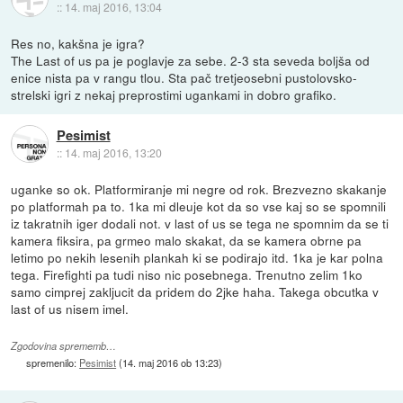
::
14. maj 2016, 13:04
Res no, kakšna je igra?
The Last of us pa je poglavje za sebe. 2-3 sta seveda boljša od
enice nista pa v rangu tlou. Sta pač tretjeosebni pustolovsko-
strelski igri z nekaj preprostimi ugankami in dobro grafiko.
Pesimist
::
14. maj 2016, 13:20
uganke so ok. Platformiranje mi negre od rok. Brezvezno skakanje
po platformah pa to. 1ka mi dleuje kot da so vse kaj so se spomnili
iz takratnih iger dodali not. v last of us se tega ne spomnim da se ti
kamera fiksira, pa grmeo malo skakat, da se kamera obrne pa
letimo po nekih lesenih plankah ki se podirajo itd. 1ka je kar polna
tega. Firefighti pa tudi niso nic posebnega. Trenutno zelim 1ko
samo cimprej zakljucit da pridem do 2jke haha. Takega obcutka v
last of us nisem imel.
Zgodovina sprememb…
spremenilo:
Pesimist
(
14. maj 2016 ob 13:23
)