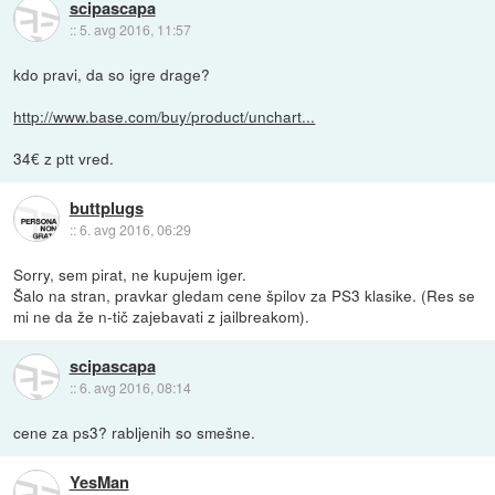
scipascapa
::
5. avg 2016, 11:57
kdo pravi, da so igre drage?
http://www.base.com/buy/product/unchart...
34€ z ptt vred.
buttplugs
::
6. avg 2016, 06:29
Sorry, sem pirat, ne kupujem iger.
Šalo na stran, pravkar gledam cene špilov za PS3 klasike. (Res se
mi ne da že n-tič zajebavati z jailbreakom).
scipascapa
::
6. avg 2016, 08:14
cene za ps3? rabljenih so smešne.
YesMan