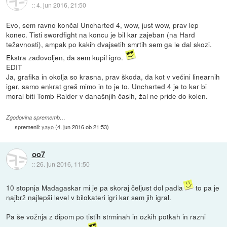
::
4. jun 2016, 21:50
Evo, sem ravno končal Uncharted 4, wow, just wow, prav lep
konec. Tisti swordfight na koncu je bil kar zajeban (na Hard
težavnosti), ampak po kakih dvajsetih smrtih sem ga le dal skozi.
Ekstra zadovoljen, da sem kupil igro.
EDIT
Ja, grafika in okolja so krasna, prav škoda, da kot v večini linearnih
iger, samo enkrat greš mimo in to je to. Uncharted 4 je to kar bi
moral biti Tomb Raider v današnjih časih, žal ne pride do kolen.
Zgodovina sprememb…
spremenil:
yayo
(
4. jun 2016 ob 21:53
)
oo7
::
26. jun 2016, 11:50
10 stopnja Madagaskar mi je pa skoraj čeljust dol padla
to pa je
najbrž najlepši level v bilokateri igri kar sem jih igral.
Pa še vožnja z đipom po tistih strminah in ozkih potkah in razni