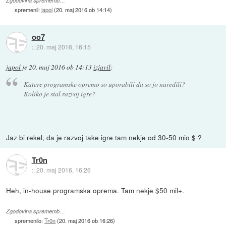
Zgodovina sprememb…
spremenil:
japol
(
20. maj 2016 ob 14:14
)
oo7
::
20. maj 2016, 16:15
japol
je
20. maj 2016 ob 14:13
izjavil
:
Katere programske opremo so uporabili da so jo naredili?
Koliko je stal razvoj igre?
Jaz bi rekel, da je razvoj take igre tam nekje od 30-50 mio $ ?
Tr0n
::
20. maj 2016, 16:26
Heh, in-house programska oprema. Tam nekje $50 mil+.
Zgodovina sprememb…
spremenilo:
Tr0n
(
20. maj 2016 ob 16:26
)