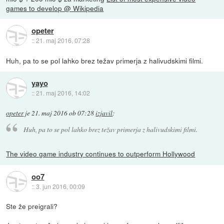
games to develop @ Wikipedia
opeter
::
21. maj 2016, 07:28
Huh, pa to se pol lahko brez težav primerja z halivudskimi filmi.
yayo
::
21. maj 2016, 14:02
opeter
je
21. maj 2016 ob 07:28
izjavil
:
Huh, pa to se pol lahko brez težav primerja z halivudskimi filmi.
The video game industry continues to outperform Hollywood
oo7
::
3. jun 2016, 00:09
Ste že preigrali?