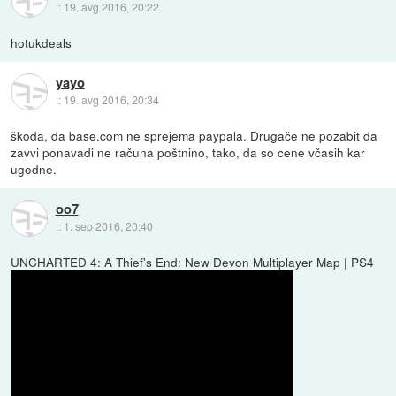
::
19. avg 2016, 20:22
hotukdeals
yayo
::
19. avg 2016, 20:34
škoda, da base.com ne sprejema paypala. Drugače ne pozabit da
zavvi ponavadi ne računa poštnino, tako, da so cene včasih kar
ugodne.
oo7
::
1. sep 2016, 20:40
UNCHARTED 4: A Thief's End: New Devon Multiplayer Map | PS4