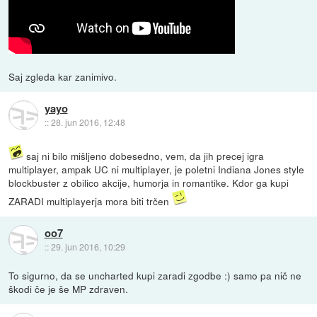
Saj zgleda kar zanimivo.
yayo
::
28. jun 2016, 12:48
saj ni bilo mišljeno dobesedno, vem, da jih precej igra
multiplayer, ampak UC ni multiplayer, je poletni Indiana Jones style
blockbuster z obilico akcije, humorja in romantike. Kdor ga kupi
ZARADI multiplayerja mora biti trčen
oo7
::
29. jun 2016, 10:29
To sigurno, da se uncharted kupi zaradi zgodbe :) samo pa nič ne
škodi če je še MP zdraven.