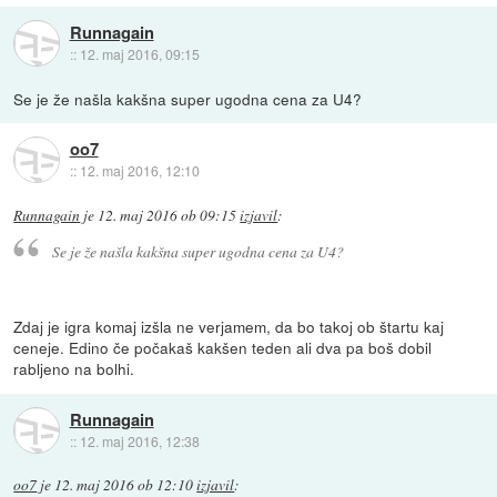
Runnagain
::
12. maj 2016, 09:15
Se je že našla kakšna super ugodna cena za U4?
oo7
::
12. maj 2016, 12:10
Runnagain
je
12. maj 2016 ob 09:15
izjavil
:
Se je že našla kakšna super ugodna cena za U4?
Zdaj je igra komaj izšla ne verjamem, da bo takoj ob štartu kaj
ceneje. Edino če počakaš kakšen teden ali dva pa boš dobil
rabljeno na bolhi.
Runnagain
::
12. maj 2016, 12:38
oo7
je
12. maj 2016 ob 12:10
izjavil
: