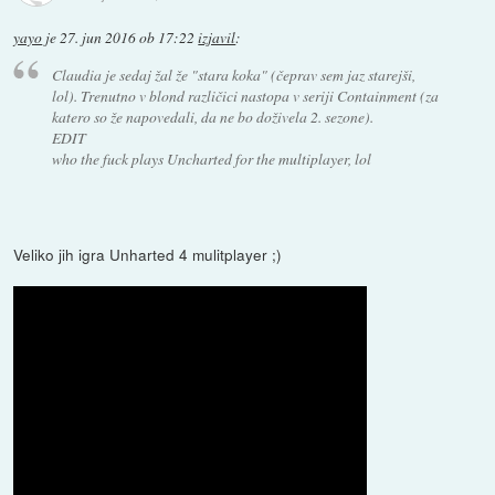
yayo
je
27. jun 2016 ob 17:22
izjavil
:
Claudia je sedaj žal že "stara koka" (čeprav sem jaz starejši,
lol). Trenutno v blond različici nastopa v seriji Containment (za
katero so že napovedali, da ne bo doživela 2. sezone).
EDIT
who the fuck plays Uncharted for the multiplayer, lol
Veliko jih igra Unharted 4 mulitplayer ;)