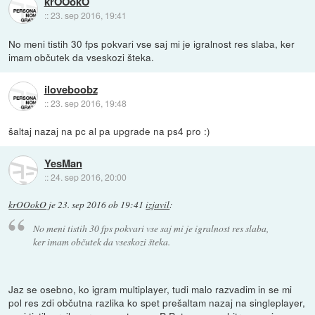
krOOokO
::
23. sep 2016, 19:41
No meni tistih 30 fps pokvari vse saj mi je igralnost res slaba, ker
imam občutek da vseskozi šteka.
iloveboobz
::
23. sep 2016, 19:48
šaltaj nazaj na pc al pa upgrade na ps4 pro :)
YesMan
::
24. sep 2016, 20:00
krOOokO
je
23. sep 2016 ob 19:41
izjavil
:
No meni tistih 30 fps pokvari vse saj mi je igralnost res slaba,
ker imam občutek da vseskozi šteka.
Jaz se osebno, ko igram multiplayer, tudi malo razvadim in se mi
pol res zdi občutna razlika ko spet prešaltam nazaj na singleplayer,