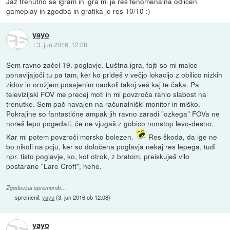
Jaz trenutno še igram in igra mi je res fenomenalna odličen
gameplay in zgodba in grafika je res 10/10 :)
yayo
::
3. jun 2016, 12:08
Sem ravno začel 19. poglavje. Luštna igra, fajti so mi malce
ponavljajoči tu pa tam, ker ko prideš v večjo lokacijo z obilico nizkih
zidov in orožjem posajenim naokoli takoj veš kaj te čaka. Pa
televizijski FOV me precej moti in mi povzroča rahlo slabost na
trenutke. Sem pač navajen na računalniški monitor in miško.
Pokrajine so fantastične ampak jih ravno zaradi "ozkega" FOVa ne
noreš lepo pogedati, če ne vjugaš z gobico nonstop levo-desno.
Kar mi potem povzroči morsko bolezen.
Res škoda, da ige ne
bo nikoli na pcju, ker so določena poglavja nekaj res lepega, tudi
npr. tisto poglavje, ko, kot otrok, z bratom, preiskuješ vilo
postarane "Lare Croft", hehe.
Zgodovina sprememb…
spremenil:
yayo
(
3. jun 2016 ob 12:08
)
yayo