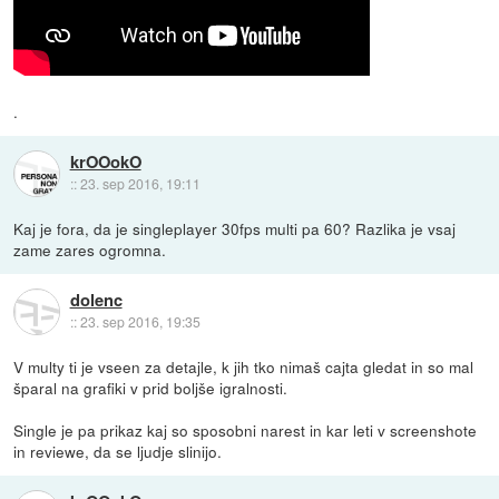
.
krOOokO
::
23. sep 2016, 19:11
Kaj je fora, da je singleplayer 30fps multi pa 60? Razlika je vsaj
zame zares ogromna.
dolenc
::
23. sep 2016, 19:35
V multy ti je vseen za detajle, k jih tko nimaš cajta gledat in so mal
šparal na grafiki v prid boljše igralnosti.
Single je pa prikaz kaj so sposobni narest in kar leti v screenshote
in reviewe, da se ljudje slinijo.