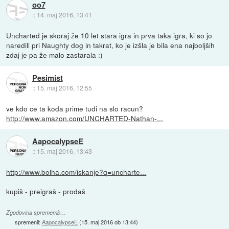
oo7
::
14. maj 2016, 13:41
Uncharted je skoraj že 10 let stara igra in prva taka igra, ki so jo
naredili pri Naughty dog in takrat, ko je izšla je bila ena najboljših
zdaj je pa že malo zastarala :)
Pesimist
::
15. maj 2016, 12:55
ve kdo ce ta koda prime tudi na slo racun?
http://www.amazon.com/UNCHARTED-Nathan-...
AapocalypseE
::
15. maj 2016, 13:43
http://www.bolha.com/iskanje?q=uncharte...
kupiš - preigraš - prodaš
Zgodovina sprememb…
spremenil:
AapocalypseE
(
15. maj 2016 ob 13:44
)