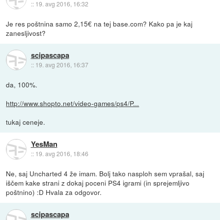
::
19. avg 2016, 16:32
Je res poštnina samo 2,15€ na tej base.com? Kako pa je kaj
zanesljivost?
scipascapa
::
19. avg 2016, 16:37
da, 100%.
http://www.shopto.net/video-games/ps4/P...
tukaj ceneje.
YesMan
::
19. avg 2016, 18:46
Ne, saj Uncharted 4 že imam. Bolj tako nasploh sem vprašal, saj
iščem kake strani z dokaj poceni PS4 igrami (in sprejemljivo
poštnino) :D Hvala za odgovor.
scipascapa