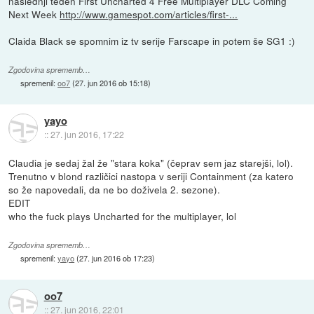
naslednji teden First Uncharted 4 Free Multiplayer DLC Coming
Next Week
http://www.gamespot.com/articles/first-...
Claida Black se spomnim iz tv serije Farscape in potem še SG1 :)
Zgodovina sprememb…
spremenil:
oo7
(
27. jun 2016 ob 15:18
)
yayo
::
27. jun 2016, 17:22
Claudia je sedaj žal že "stara koka" (čeprav sem jaz starejši, lol).
Trenutno v blond različici nastopa v seriji Containment (za katero
so že napovedali, da ne bo doživela 2. sezone).
EDIT
who the fuck plays Uncharted for the multiplayer, lol
Zgodovina sprememb…
spremenil:
yayo
(
27. jun 2016 ob 17:23
)
oo7
::
27. jun 2016, 22:01