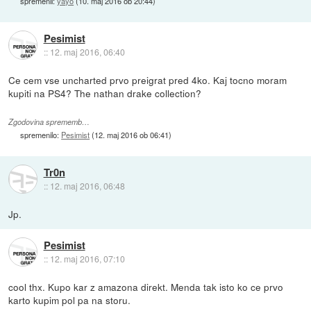
spremenil:
yayo
(
10. maj 2016 ob 20:44
)
Pesimist
::
12. maj 2016, 06:40
Ce cem vse uncharted prvo preigrat pred 4ko. Kaj tocno moram
kupiti na PS4? The nathan drake collection?
Zgodovina sprememb…
spremenilo:
Pesimist
(
12. maj 2016 ob 06:41
)
Tr0n
::
12. maj 2016, 06:48
Jp.
Pesimist
::
12. maj 2016, 07:10
cool thx. Kupo kar z amazona direkt. Menda tak isto ko ce prvo
karto kupim pol pa na storu.