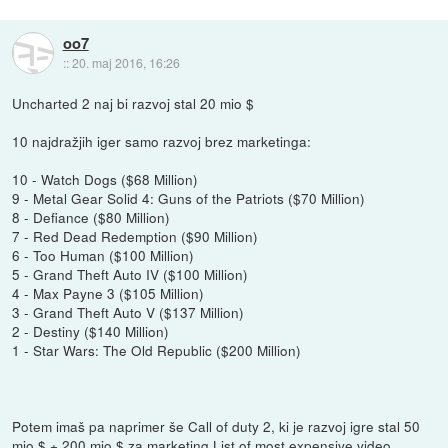
oo7
::
20. maj 2016, 16:26
Uncharted 2 naj bi razvoj stal 20 mio $
10 najdražjih iger samo razvoj brez marketinga:
10 - Watch Dogs ($68 Million)
9 - Metal Gear Solid 4: Guns of the Patriots ($70 Million)
8 - Defiance ($80 Million)
7 - Red Dead Redemption ($90 Million)
6 - Too Human ($100 Million)
5 - Grand Theft Auto IV ($100 Million)
4 - Max Payne 3 ($105 Million)
3 - Grand Theft Auto V ($137 Million)
2 - Destiny ($140 Million)
1 - Star Wars: The Old Republic ($200 Million)
Potem imaš pa naprimer še Call of duty 2, ki je razvoj igre stal 50
mio $ + 200 mio $ za marketing
List of most expensive video