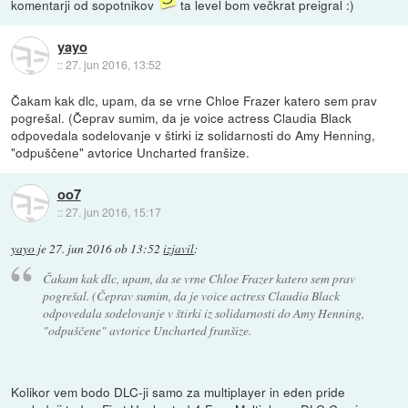
komentarji od sopotnikov
ta level bom večkrat preigral :)
yayo
::
27. jun 2016, 13:52
Čakam kak dlc, upam, da se vrne Chloe Frazer katero sem prav
pogrešal. (Čeprav sumim, da je voice actress Claudia Black
odpovedala sodelovanje v štirki iz solidarnosti do Amy Henning,
"odpuščene" avtorice Uncharted franšize.
oo7
::
27. jun 2016, 15:17
yayo
je
27. jun 2016 ob 13:52
izjavil
:
Čakam kak dlc, upam, da se vrne Chloe Frazer katero sem prav
pogrešal. (Čeprav sumim, da je voice actress Claudia Black
odpovedala sodelovanje v štirki iz solidarnosti do Amy Henning,
"odpuščene" avtorice Uncharted franšize.
Kolikor vem bodo DLC-ji samo za multiplayer in eden pride