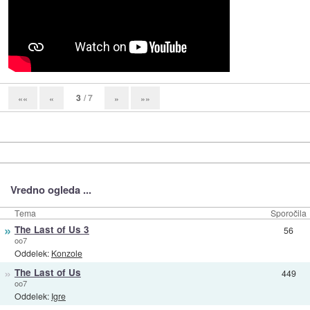
3
/ 7
««
«
»
»»
Vredno ogleda ...
Tema
Sporočila
»
The Last of Us 3
56
oo7
Oddelek:
Konzole
»
The Last of Us
449
oo7
Oddelek:
Igre