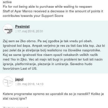
active
Fix for not being able to purchase while waiting to respawn
Staff of Ayar Manco received a decrease in the amount of points it
contributes towards your Support Score
Pesimist
::
17. maj 2016, 20:31
Zaj sem se 2ko obrno. Pa sej zgodba je tak vredu pri obeh.
Igralnost bol šepa. Ampak verjetno je res za tisti čas bila top. Jaz bi
pac zelel da je streljanje bolj realisticno na človeške nasprotnike.
Kaj se same igralnosti tice nisem opazil nekaksnih velikih razlik
med 1ko in 2jko. Vec ali majn isti bugi in problemi ter tudi isti nacin
igranja, platformiranje, plezanje in umiranje. Sevedno hudo
favoriziram Last of US.
japol
::
20. maj 2016, 14:13
Katere programske opremo so uporabili da so jo naredili? Koliko je
stal razvoj igre?