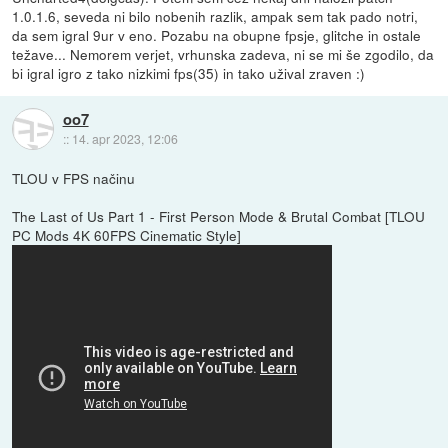
1.0.1.6, seveda ni bilo nobenih razlik, ampak sem tak pado notri,
da sem igral 9ur v eno. Pozabu na obupne fpsje, glitche in ostale
težave... Nemorem verjet, vrhunska zadeva, ni se mi še zgodilo, da
bi igral igro z tako nizkimi fps(35) in tako užival zraven :)
oo7
::
14. apr 2023, 12:06
TLOU v FPS načinu
The Last of Us Part 1 - First Person Mode & Brutal Combat [TLOU
PC Mods 4K 60FPS Cinematic Style]