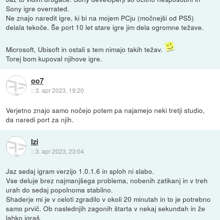
Sony igre overrated.
Ne znajo naredit igre, ki bi na mojem PCju (močnejši od PS5)
delala tekoče. Še port 10 let stare igre jim dela ogromne težave.
Microsoft, Ubisoft in ostali s tem nimajo takih težav.
Torej bom kupoval njihove igre.
oo7
::
3. apr 2023, 19:20
Verjetno znajo samo nočejo potem pa najamejo neki tretji studio,
da naredi port za njih.
Izi
::
3. apr 2023, 23:04
Jaz sedaj igram verzijo 1.0.1.6 in sploh ni slabo.
Vse deluje brez najmanjšega problema, nobenih zatikanj in v treh
urah do sedaj popolnoma stabilno.
Shaderje mi je v celoti zgradilo v okoli 20 minutah in to je potrebno
samo prvič. Ob naslednjih zagonih štarta v nekaj sekundah in že
lahko igraš.