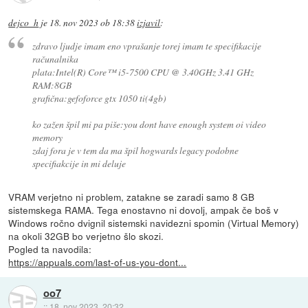
dejco_h
je
18. nov 2023 ob 18:38
izjavil
:
zdravo ljudje imam eno vprašanje torej imam te specifikacije
računalnika
plata:Intel(R) Core™ i5-7500 CPU @ 3.40GHz 3.41 GHz
RAM:8GB
grafična:gefoforce gtx 1050 ti(4gb)
ko zažen špil mi pa piše:you dont have enough system oi video
memory
zdaj fora je v tem da ma špil hogwards legacy podobne
specifiakcije in mi deluje
VRAM verjetno ni problem, zatakne se zaradi samo 8 GB
sistemskega RAMA. Tega enostavno ni dovolj, ampak če boš v
Windows ročno dvignil sistemski navidezni spomin (Virtual Memory)
na okoli 32GB bo verjetno šlo skozi.
Pogled ta navodila:
https://appuals.com/last-of-us-you-dont...
oo7
::
18. nov 2023, 20:32