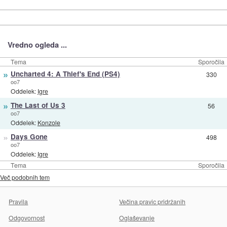
Vredno ogleda ...
Tema
Sporočila
»
Uncharted 4: A Thief's End (PS4)
330
oo7
Oddelek:
Igre
»
The Last of Us 3
56
oo7
Oddelek:
Konzole
»
Days Gone
498
oo7
Oddelek:
Igre
Tema
Sporočila
Več podobnih tem
Pravila
Večina pravic pridržanih
Odgovornost
Oglaševanje