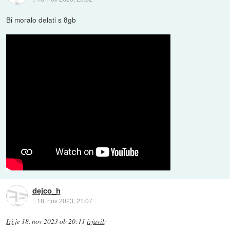
Bi moralo delati s 8gb
dejco_h
::
18. nov 2023, 21:07
Izi
je
18. nov 2023 ob 20:11
izjavil
: