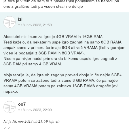
ja fora je v tem da sem to z navideznim pomnilkom že naredil pa
ono z grafično tudi pa vseen stvar ne deluje
Izi
::
18. nov 2023, 21:59
Absolutni minimum za igro je 4GB VRAM in 16GB RAM.
Testi kažejo, da nekaterim uspe igro zagnati na samo 8GB RAMA
ampak samo v primeru če imajo 6GB ali več VRAMA (tisti v gornjem
videu je poganjal z 8GB RAM in 8GB VRAM).
Nisem pa nikjer našel primera da bi komu uspelo igro zagnati z
8GB RAM pri samo 4 GB VRAM.
Moja teorija je, da igra ob zagonu preveri oboje in če najde 6GB+
VRAMA potem se zažene tudi z samo 8 GB RAMA, če pa najde
samo 4GB VRAMA potem pa zahteva 16GB RAMA drugače javi
napako.
oo7
::
18. nov 2023, 22:09
Izi
je
18. nov 2023 ob 21:59
izjavil
: