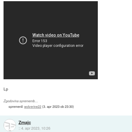
Lp
Zgodovina sprememb…
spremenil:
wolverine22
(
3. apr 2023 ob 23:30
)
Zmajc
::
4. apr 2023, 10:26