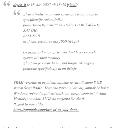
dejco_h
je
18. nov 2023 ob 18:38
izjavil
:
zdravo ljudje imam eno vprašanje torej imam te
specifikacije računalnika
plata:Intel(R) Core™ i5-7500 CPU @ 3.40GHz
3.41 GHz
RAM:8GB
grafična:gefoforce gtx 1050 ti(4gb)
ko zažen špil mi pa piše:you dont have enough
system oi video memory
zdaj fora je v tem da ma špil hogwards legacy
podobne specifiakcije in mi deluje
VRAM verjetno ni problem, zatakne se zaradi samo 8 GB
sistemskega RAMA. Tega enostavno ni dovolj, ampak če boš v
Windows ročno dvignil sistemski navidezni spomin (Virtual
Memory) na okoli 32GB bo verjetno šlo skozi.
Pogled ta navodila:
https://appuals.com/last-of-us-you-dont...