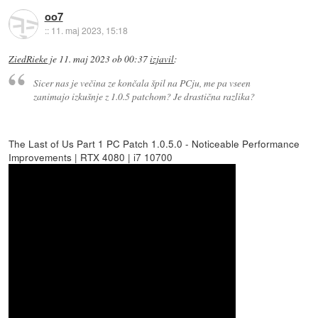
oo7
::
11. maj 2023, 15:18
ZiedRieke
je
11. maj 2023 ob 00:37
izjavil
:
Sicer nas je večina ze končala špil na PCju, me pa vseen
zanimajo izkušnje z 1.0.5 patchom? Je drastična razlika?
The Last of Us Part 1 PC Patch 1.0.5.0 - Noticeable Performance
Improvements | RTX 4080 | i7 10700