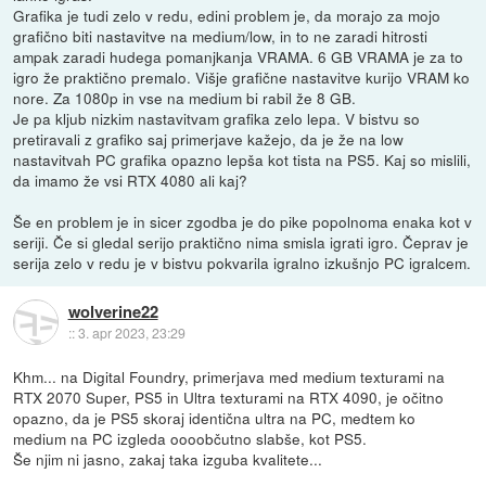
Grafika je tudi zelo v redu, edini problem je, da morajo za mojo
grafično biti nastavitve na medium/low, in to ne zaradi hitrosti
ampak zaradi hudega pomanjkanja VRAMA. 6 GB VRAMA je za to
igro že praktično premalo. Višje grafične nastavitve kurijo VRAM ko
nore. Za 1080p in vse na medium bi rabil že 8 GB.
Je pa kljub nizkim nastavitvam grafika zelo lepa. V bistvu so
pretiravali z grafiko saj primerjave kažejo, da je že na low
nastavitvah PC grafika opazno lepša kot tista na PS5. Kaj so mislili,
da imamo že vsi RTX 4080 ali kaj?
Še en problem je in sicer zgodba je do pike popolnoma enaka kot v
seriji. Če si gledal serijo praktično nima smisla igrati igro. Čeprav je
serija zelo v redu je v bistvu pokvarila igralno izkušnjo PC igralcem.
wolverine22
::
3. apr 2023, 23:29
Khm... na Digital Foundry, primerjava med medium texturami na
RTX 2070 Super, PS5 in Ultra texturami na RTX 4090, je očitno
opazno, da je PS5 skoraj identična ultra na PC, medtem ko
medium na PC izgleda oooobčutno slabše, kot PS5.
Še njim ni jasno, zakaj taka izguba kvalitete...