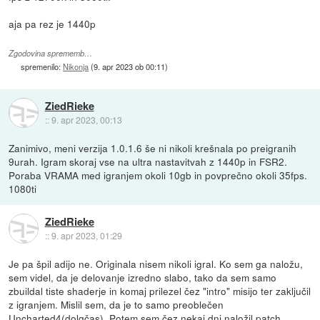
aja pa rez je 1440p
Zgodovina sprememb…
spremenilo:
Nikonja
(
9. apr 2023 ob 00:11
)
ZiedRieke
::
9. apr 2023, 00:13
Zanimivo, meni verzija 1.0.1.6 še ni nikoli krešnala po preigranih
9urah. Igram skoraj vse na ultra nastavitvah z 1440p in FSR2.
Poraba VRAMA med igranjem okoli 10gb in povprečno okoli 35fps.
1080ti
ZiedRieke
::
9. apr 2023, 01:29
Je pa špil adijo ne. Originala nisem nikoli igral. Ko sem ga naložu,
sem videl, da je delovanje izredno slabo, tako da sem samo
zbuildal tiste shaderje in komaj prilezel čez "intro" misijo ter zaključil
z igranjem. Mislil sem, da je to samo preoblečen
Uncharted4(dolgčas). Potem sem čez nekaj dni naložil patch