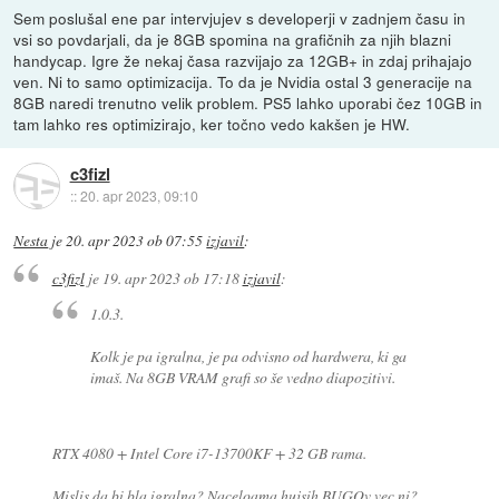
Sem poslušal ene par intervjujev s developerji v zadnjem času in
vsi so povdarjali, da je 8GB spomina na grafičnih za njih blazni
handycap. Igre že nekaj časa razvijajo za 12GB+ in zdaj prihajajo
ven. Ni to samo optimizacija. To da je Nvidia ostal 3 generacije na
8GB naredi trenutno velik problem. PS5 lahko uporabi čez 10GB in
tam lahko res optimizirajo, ker točno vedo kakšen je HW.
c3fizl
::
20. apr 2023, 09:10
Nesta
je
20. apr 2023 ob 07:55
izjavil
:
c3fizl
je
19. apr 2023 ob 17:18
izjavil
:
1.0.3.
Kolk je pa igralna, je pa odvisno od hardwera, ki ga
imaš. Na 8GB VRAM grafi so še vedno diapozitivi.
RTX 4080 + Intel Core i7-13700KF + 32 GB rama.
Mislis da bi bla igralna? Naceloama hujsih BUGOv vec ni?