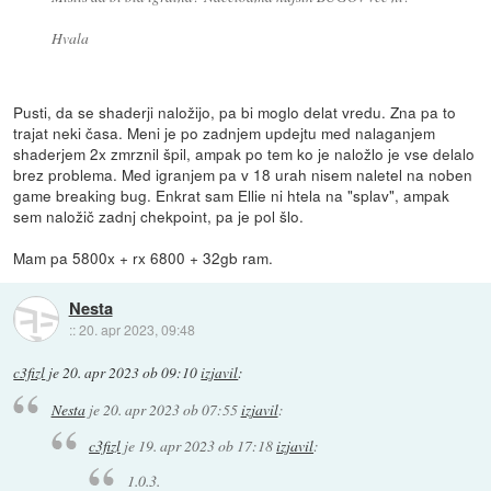
Hvala
Pusti, da se shaderji naložijo, pa bi moglo delat vredu. Zna pa to
trajat neki časa. Meni je po zadnjem updejtu med nalaganjem
shaderjem 2x zmrznil špil, ampak po tem ko je naložlo je vse delalo
brez problema. Med igranjem pa v 18 urah nisem naletel na noben
game breaking bug. Enkrat sam Ellie ni htela na "splav", ampak
sem naložič zadnj chekpoint, pa je pol šlo.
Mam pa 5800x + rx 6800 + 32gb ram.
Nesta
::
20. apr 2023, 09:48
c3fizl
je
20. apr 2023 ob 09:10
izjavil
:
Nesta
je
20. apr 2023 ob 07:55
izjavil
:
c3fizl
je
19. apr 2023 ob 17:18
izjavil
:
1.0.3.