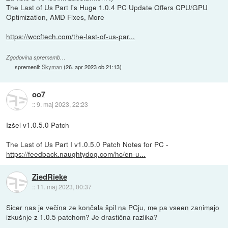
The Last of Us Part I's Huge 1.0.4 PC Update Offers CPU/GPU
Optimization, AMD Fixes, More
https://wccftech.com/the-last-of-us-par...
Zgodovina sprememb…
spremenil:
Skyman
(
26. apr 2023 ob 21:13
)
oo7
::
9. maj 2023, 22:23
Izšel v1.0.5.0 Patch
The Last of Us Part I v1.0.5.0 Patch Notes for PC -
https://feedback.naughtydog.com/hc/en-u...
ZiedRieke
::
11. maj 2023, 00:37
Sicer nas je večina ze končala špil na PCju, me pa vseen zanimajo
izkušnje z 1.0.5 patchom? Je drastična razlika?