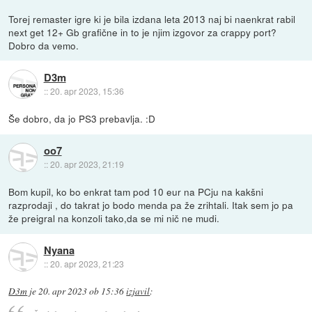
Torej remaster igre ki je bila izdana leta 2013 naj bi naenkrat rabil
next get 12+ Gb grafične in to je njim izgovor za crappy port?
Dobro da vemo.
D3m
::
20. apr 2023, 15:36
Še dobro, da jo PS3 prebavlja. :D
oo7
::
20. apr 2023, 21:19
Bom kupil, ko bo enkrat tam pod 10 eur na PCju na kakšni
razprodaji , do takrat jo bodo menda pa že zrihtali. Itak sem jo pa
že preigral na konzoli tako,da se mi nič ne mudi.
Nyana
::
20. apr 2023, 21:23
D3m
je
20. apr 2023 ob 15:36
izjavil
: