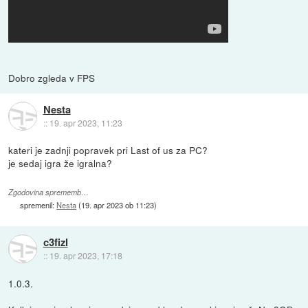
Dobro zgleda v FPS
Nesta
::
19. apr 2023, 11:23
kateri je zadnji popravek pri Last of us za PC?
je sedaj igra že igralna?
Zgodovina sprememb…
spremenil:
Nesta
(
19. apr 2023 ob 11:23
)
c3fizl
::
19. apr 2023, 17:18
1.0.3.