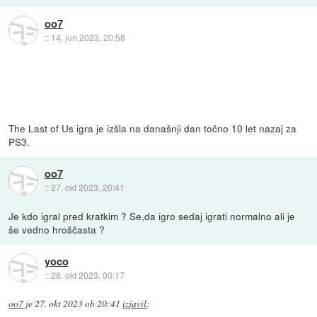
oo7
::
14. jun 2023, 20:58
The Last of Us igra je izšla na današnji dan točno 10 let nazaj za
PS3.
oo7
::
27. okt 2023, 20:41
Je kdo igral pred kratkim ? Se,da igro sedaj igrati normalno ali je
še vedno hroščasta ?
yoco
::
28. okt 2023, 00:17
oo7
je
27. okt 2023 ob 20:41
izjavil
: