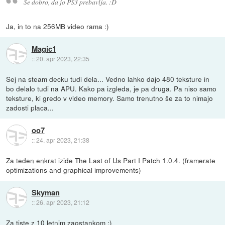
Še dobro, da jo PS3 prebavlja. :D
Ja, in to na 256MB video rama :)
Magic1
::
20. apr 2023, 22:35
Sej na steam decku tudi dela... Vedno lahko dajo 480 teksture in
bo delalo tudi na APU. Kako pa izgleda, je pa druga. Pa niso samo
teksture, ki gredo v video memory. Samo trenutno še za to nimajo
zadosti placa...
oo7
::
24. apr 2023, 21:38
Za teden enkrat izide The Last of Us Part I Patch 1.0.4. (framerate
optimizations and graphical improvements)
Skyman
::
26. apr 2023, 21:12
Za tiste z 10 letnim zaostankom :)