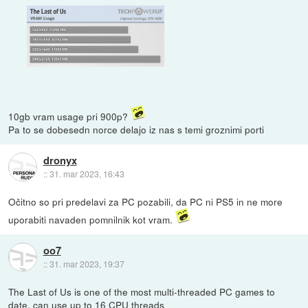
10gb vram usage pri 900p?
Pa to se dobesedn norce delajo iz nas s temi groznimi porti
dronyx
::
31. mar 2023, 16:43
Očitno so pri predelavi za PC pozabili, da PC ni PS5 in ne more
uporabiti navaden pomnilnik kot vram.
oo7
::
31. mar 2023, 19:37
The Last of Us is one of the most multi-threaded PC games to
date, can use up to 16 CPU threads