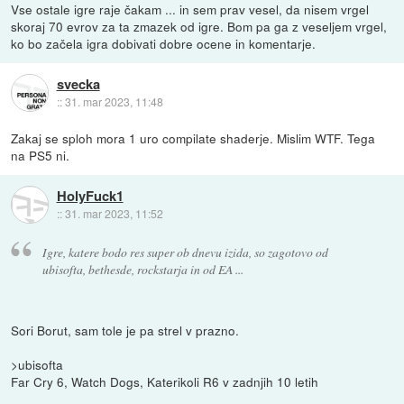
Vse ostale igre raje čakam ... in sem prav vesel, da nisem vrgel
skoraj 70 evrov za ta zmazek od igre. Bom pa ga z veseljem vrgel,
ko bo začela igra dobivati dobre ocene in komentarje.
svecka
::
31. mar 2023, 11:48
Zakaj se sploh mora 1 uro compilate shaderje. Mislim WTF. Tega
na PS5 ni.
HolyFuck1
::
31. mar 2023, 11:52
Igre, katere bodo res super ob dnevu izida, so zagotovo od
ubisofta, bethesde, rockstarja in od EA ...
Sori Borut, sam tole je pa strel v prazno.
>ubisofta
Far Cry 6, Watch Dogs, Katerikoli R6 v zadnjih 10 letih