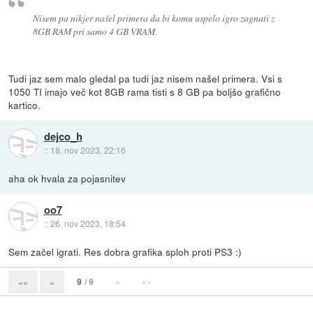
Nisem pa nikjer našel primera da bi komu uspelo igro zagnati z
8GB RAM pri samo 4 GB VRAM.
Tudi jaz sem malo gledal pa tudi jaz nisem našel primera. Vsi s
1050 TI imajo več kot 8GB rama tisti s 8 GB pa boljšo grafično
kartico.
dejco_h
::
18. nov 2023, 22:16
aha ok hvala za pojasnitev
oo7
::
26. nov 2023, 18:54
Sem začel igrati. Res dobra grafika sploh proti PS3 :)
9
/ 9
»
»»
««
«