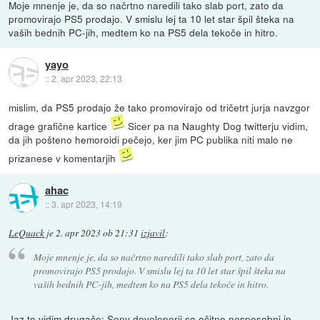
Moje mnenje je, da so načrtno naredili tako slab port, zato da
promovirajo PS5 prodajo. V smislu lej ta 10 let star špil šteka na
vaših bednih PC-jih, medtem ko na PS5 dela tekoče in hitro.
yayo
::
2. apr 2023, 22:13
mislim, da PS5 prodajo že tako promovirajo od tričetrt jurja navzgor
drage grafične kartice
Sicer pa na Naughty Dog twitterju vidim,
da jih pošteno hemoroidi pečejo, ker jim PC publika niti malo ne
prizanese v komentarjih
ahac
::
3. apr 2023, 14:19
LeQuack
je
2. apr 2023 ob 21:31
izjavil
:
Moje mnenje je, da so načrtno naredili tako slab port, zato da
promovirajo PS5 prodajo. V smislu lej ta 10 let star špil šteka na
vaših bednih PC-jih, medtem ko na PS5 dela tekoče in hitro.
Jaz to vidim drugače: Sony developerji so očitno nesposobni in