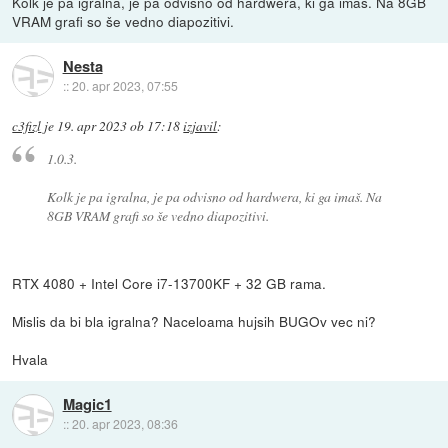
Kolk je pa igralna, je pa odvisno od hardwera, ki ga imaš. Na 8GB
VRAM grafi so še vedno diapozitivi.
Nesta
::
20. apr 2023, 07:55
c3fizl
je
19. apr 2023 ob 17:18
izjavil
:
1.0.3.
Kolk je pa igralna, je pa odvisno od hardwera, ki ga imaš. Na
8GB VRAM grafi so še vedno diapozitivi.
RTX 4080 + Intel Core i7-13700KF + 32 GB rama.
Mislis da bi bla igralna? Naceloama hujsih BUGOv vec ni?
Hvala
Magic1
::
20. apr 2023, 08:36