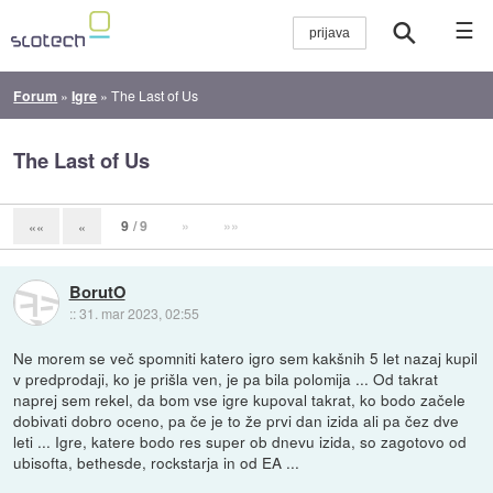
☰
Forum
»
Igre
»
The Last of Us
The Last of Us
9
/ 9
»
»»
««
«
BorutO
::
31. mar 2023, 02:55
Ne morem se več spomniti katero igro sem kakšnih 5 let nazaj kupil
v predprodaji, ko je prišla ven, je pa bila polomija ... Od takrat
naprej sem rekel, da bom vse igre kupoval takrat, ko bodo začele
dobivati dobro oceno, pa če je to že prvi dan izida ali pa čez dve
leti ... Igre, katere bodo res super ob dnevu izida, so zagotovo od
ubisofta, bethesde, rockstarja in od EA ...