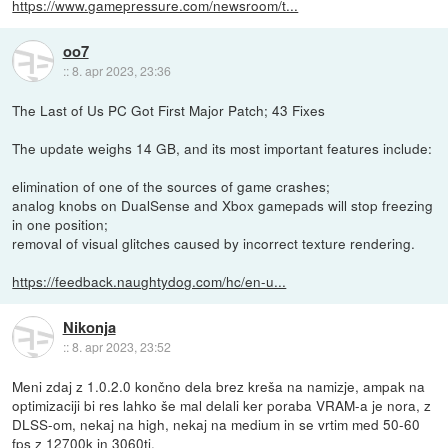
https://www.gamepressure.com/newsroom/t...
oo7
::
8. apr 2023, 23:36
The Last of Us PC Got First Major Patch; 43 Fixes
The update weighs 14 GB, and its most important features include:
elimination of one of the sources of game crashes;
analog knobs on DualSense and Xbox gamepads will stop freezing
in one position;
removal of visual glitches caused by incorrect texture rendering.
https://feedback.naughtydog.com/hc/en-u...
Nikonja
::
8. apr 2023, 23:52
Meni zdaj z 1.0.2.0 končno dela brez kreša na namizje, ampak na
optimizaciji bi res lahko še mal delali ker poraba VRAM-a je nora, z
DLSS-om, nekaj na high, nekaj na medium in se vrtim med 50-60
fps z 12700k in 3060ti.