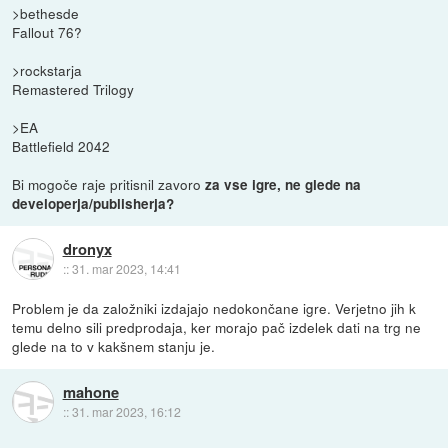
>bethesde
Fallout 76?
>rockstarja
Remastered Trilogy
>EA
Battlefield 2042
Bi mogoče raje pritisnil zavoro
za vse igre, ne glede na
developerja/publisherja?
dronyx
::
31. mar 2023, 14:41
Problem je da založniki izdajajo nedokončane igre. Verjetno jih k
temu delno sili predprodaja, ker morajo pač izdelek dati na trg ne
glede na to v kakšnem stanju je.
mahone
::
31. mar 2023, 16:12