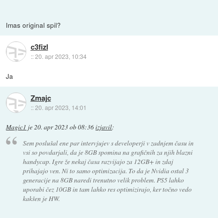
Imas original spil?
c3fizl
::
20. apr 2023, 10:34
Ja
Zmajc
::
20. apr 2023, 14:01
Magic1
je
20. apr 2023 ob 08:36
izjavil
:
Sem poslušal ene par intervjujev s developerji v zadnjem času in
vsi so povdarjali, da je 8GB spomina na grafičnih za njih blazni
handycap. Igre že nekaj časa razvijajo za 12GB+ in zdaj
prihajajo ven. Ni to samo optimizacija. To da je Nvidia ostal 3
generacije na 8GB naredi trenutno velik problem. PS5 lahko
uporabi čez 10GB in tam lahko res optimizirajo, ker točno vedo
kakšen je HW.