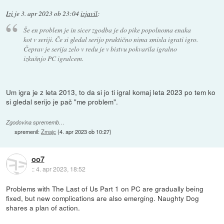
Izi
je
3. apr 2023 ob 23:04
izjavil
:
Še en problem je in sicer zgodba je do pike popolnoma enaka
kot v seriji. Če si gledal serijo praktično nima smisla igrati igro.
Čeprav je serija zelo v redu je v bistvu pokvarila igralno
izkušnjo PC igralcem.
Um igra je z leta 2013, to da si jo ti igral komaj leta 2023 po tem ko
si gledal serijo je pač "me problem".
Zgodovina sprememb…
spremenil:
Zmajc
(
4. apr 2023 ob 10:27
)
oo7
::
4. apr 2023, 18:52
Problems with The Last of Us Part 1 on PC are gradually being
fixed, but new complications are also emerging. Naughty Dog
shares a plan of action.