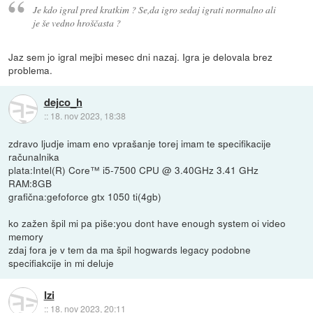
Je kdo igral pred kratkim ? Se,da igro sedaj igrati normalno ali
je še vedno hroščasta ?
Jaz sem jo igral mejbi mesec dni nazaj. Igra je delovala brez
problema.
dejco_h
::
18. nov 2023, 18:38
zdravo ljudje imam eno vprašanje torej imam te specifikacije
računalnika
plata:Intel(R) Core™ i5-7500 CPU @ 3.40GHz 3.41 GHz
RAM:8GB
grafična:gefoforce gtx 1050 ti(4gb)
ko zažen špil mi pa piše:you dont have enough system oi video
memory
zdaj fora je v tem da ma špil hogwards legacy podobne
specifiakcije in mi deluje
Izi
::
18. nov 2023, 20:11